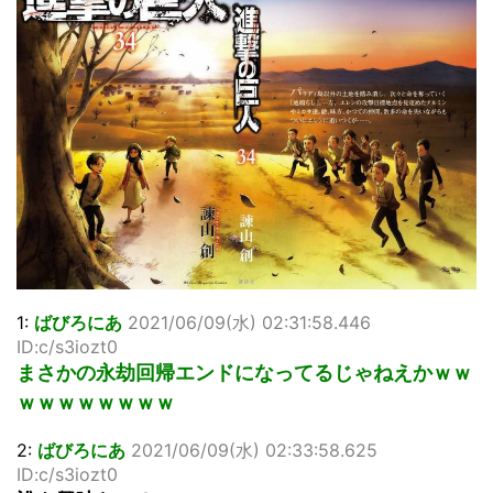
…背が高い娘
佐藤絢音ちゃん(11)が万バズ！！
「洋画に日本版主題歌は必要か?」論争
超能力が使えるようになったので限界まで極める事にした件
その２
北原ももさんの挑発!!!
【画像】『プリズマ☆イリヤ』の新グッズ、流石に一線を越
えてしまう
敵「ダンクーガは合体するまでが長過ぎてつまらない」←合
体する前から面白いんだよなぁ
まとめチェッカーは閉鎖しました。RSSの解除をお願いしま
す。
【信長の野望・新生】米問屋をどういう時にどこに建てるの
かわからない
1:
ばびろにあ
2021/06/09(水) 02:31:58.446
NHKにようこそ！を見終えたんだがｗｗｗ
ID:c/s3iozt0
まさかの永劫回帰エンドになってるじゃねえかｗｗ
Powered by livedoor 相互RSS
ｗｗｗｗｗｗｗｗ
2:
ばびろにあ
2021/06/09(水) 02:33:58.625
ID:c/s3iozt0