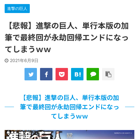
…背が高い娘
進撃の巨人
【遊戯王】いつ見ても覚醒だけ地属性との関連が意味不明だ
な…
【悲報】進撃の巨人、単行本版の加
「洋画に日本版主題歌は必要か?」論争
【ギャルゲ】「千恋*万花」のアニメ化決定でKOTOKOが主
筆で最終回が永劫回帰エンドになっ
題歌歌うよ！
【R-18】真・女神転生 Road to the Transcendence【二次
てしまうｗｗ
創作】 第２０話
北原ももさんの挑発!!!
2021年6月9日
【画像】この女優さん、可愛すぎる
【遊戯王】いつ見ても覚醒だけ地属性との関連が意味不明だ
な…
美少女図鑑AWARD2026グランプリ・榎本彩乃、グラビア披
露！透明感が凄い！！
【悲報】進撃の巨人、単行本版の加
【朗報】齋藤飛鳥、前屈みで完全に見えてる動画が拡散され
てしまう…
筆で最終回が永劫回帰エンドになっ
【画像】『プリズマ☆イリヤ』の新グッズ、流石に一線を越
てしまうｗｗ
えてしまう
北原ももさんの挑発!!!
【画像】顔100点、体30点の女ｗｗｗ