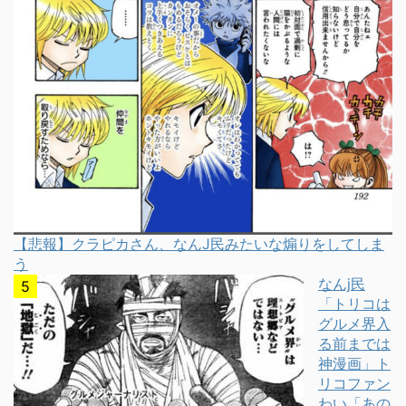
【悲報】クラピカさん、なんJ民みたいな煽りをしてしま
う
なんj民
「トリコは
グルメ界入
る前までは
神漫画」ト
リコファン
わい「あの