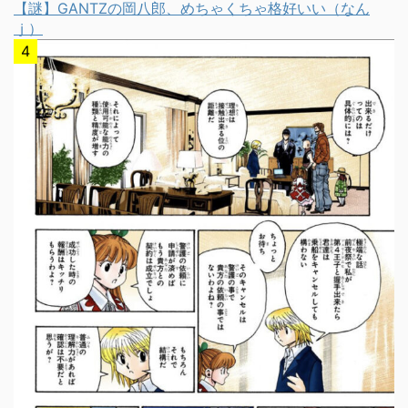
【謎】GANTZの岡八郎、めちゃくちゃ格好いい（なん
ｊ）