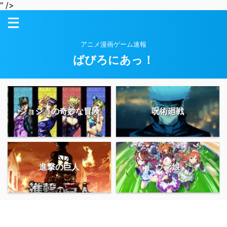
" />
アニメ漫画ゲーム速報
ばびろにあっ！
ジョジョの奇妙な冒険
呪術廻戦
進撃の巨人
ウマ娘