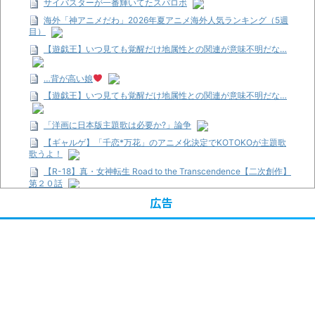
サイバスターが一番輝いてたスパロボ
海外「神アニメだわ」2026年夏アニメ海外人気ランキング（5週
目）
【遊戯王】いつ見ても覚醒だけ地属性との関連が意味不明だな…
…背が高い娘
【遊戯王】いつ見ても覚醒だけ地属性との関連が意味不明だな…
「洋画に日本版主題歌は必要か?」論争
【ギャルゲ】「千恋*万花」のアニメ化決定でKOTOKOが主題歌
歌うよ！
【R-18】真・女神転生 Road to the Transcendence【二次創作】
第２０話
広告
【画像】この女優さん、可愛すぎる
【遊戯王】いつ見ても覚醒だけ地属性との関連が意味不明だな…
【朗報】齋藤飛鳥、前屈みで完全に見えてる動画が拡散されてし
まう…
【画像】『プリズマ☆イリヤ』の新グッズ、流石に一線を越えて
しまう
【画像】顔100点、体30点の女ｗｗｗ