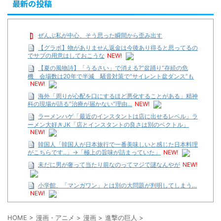
最新の投稿
ぜんぶ私が中心、そう思った瞬間から歪み出す
【グラボ】物がありません返金は今後あり得ると思ってるの
でサブの用意はしておこうな
NEW!
【夏の風物詩】「うるさい」で消える?“盆踊り”存続の危
機 会場数は20年で半減 騒音対策で“サイレント盆ダンス”も
NEW!
海外「周りが心配を口にするほど悪化することがある」精神
科の現場が語る”治療が届かない”理由…
NEW!
ラーメンハゲ「最近のインスタントは店に出せるレベル」ラ
ーメン大好きJK「店とインスタントの良さは別のベクトル」
NEW!
韓国人「韓国人が日本旅行で一番美味しいと感じた日本料理
がこちらです‥」→「極上の旨味が詰まっていた」
NEW!
未だに男が奢って当たり前なのってマジで謎なんやが
NEW!
小学館、「マンガワン」とは別の大問題が判明してしまう…
NEW!
【遊戯王】いつ見ても覚醒だけ地属性との関連が意味不明だ
な…
HOME
>
漫画・アニメ
>
漫画
>
進撃の巨人
>