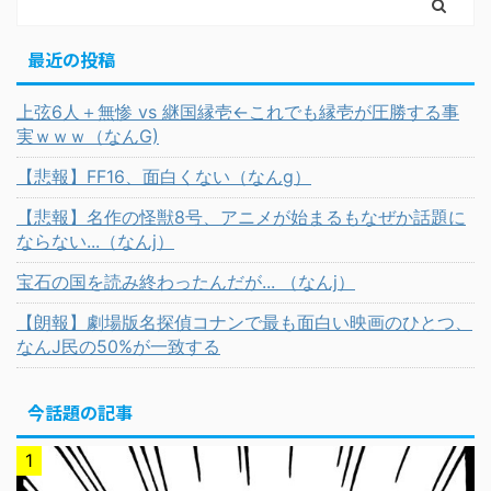
最近の投稿
上弦6人＋無惨 vs 継国縁壱←これでも縁壱が圧勝する事
実ｗｗｗ（なんG)
【悲報】FF16、面白くない（なんg）
【悲報】名作の怪獣8号、アニメが始まるもなぜか話題に
ならない...（なんj）
宝石の国を読み終わったんだが... （なんj）
【朗報】劇場版名探偵コナンで最も面白い映画のひとつ、
なんJ民の50%が一致する
今話題の記事