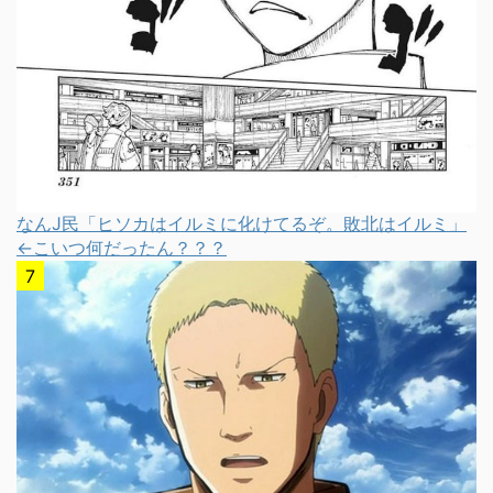
なんJ民「ヒソカはイルミに化けてるぞ。敗北はイルミ」
←こいつ何だったん？？？