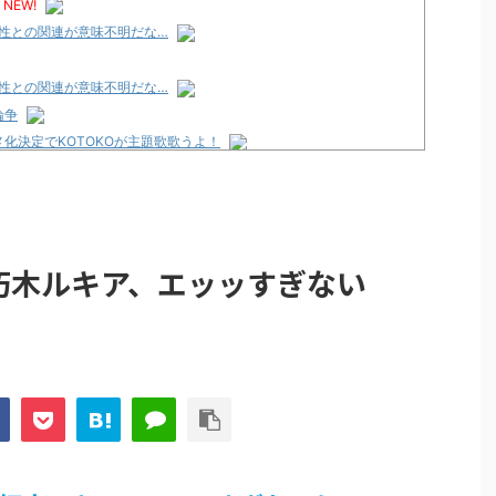
NEW!
性との関連が意味不明だな…
性との関連が意味不明だな…
論争
化決定でKOTOKOが主題歌歌うよ！
e Transcendence【二次創作】 第２０話
性との関連が意味不明だな…
の朽木ルキア、エッッすぎない
プリ・榎本彩乃、グラビア披露！透明感が凄い！！
見えてる動画が拡散されてしまう…
グッズ、流石に一線を越えてしまう
ｗｗ
論争