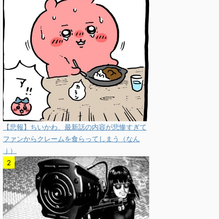
【悲報】ちいかわ、最新話の内容が悲惨すぎて
ファンからクレームを食らってしまう（なん
ｊ）