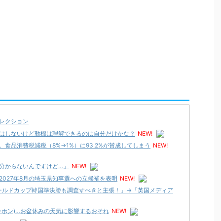
レクション
はしないけど動機は理解できるのは自分だけかな？
NEW!
食品消費税減税（8%→1%）に93.2%が賛成してしまう
NEW!
分からないんですけど…」
NEW!
027年8月の埼玉県知事選への立候補を表明
NEW!
ワールドカップ韓国準決勝も調査すべきと主張！」→「英国メディア
ンホン)…お盆休みの天気に影響するおそれ
NEW!