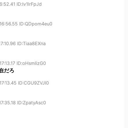
:52.41 ID:lv1lrFpJd
:16:56.55 ID:QDpom4eu0
7:10.96 ID:Tiaa8EXna
7:13.17 ID:oHsmIizG0
在だろ
17:13.45 ID:CGU9ZVJI0
7:35.18 ID:ZpatyAsc0