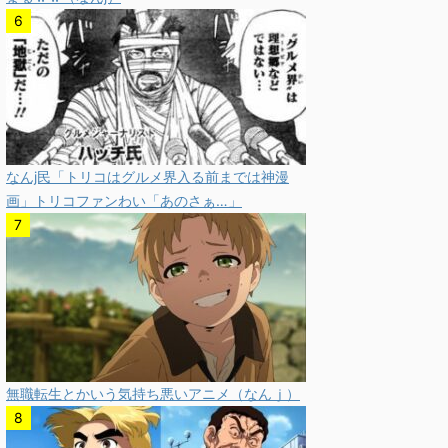
なんj民「トリコはグルメ界入る前までは神漫
画」トリコファンわい「あのさぁ…」
無職転生とかいう気持ち悪いアニメ（なんｊ）