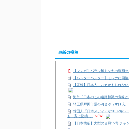
最新の投稿
【マンガ】バラシ屋トシヤの漫画セ
【ハンターハンター】モレナに同情
【悲報】日本人、バカかもしれない。
海外「日本のこの道路標識の意味が
埼玉県戸田市議の河合ゆうすけ氏、2
韓国人「日本メディアが2002年
も一斉に指摘‥」
NEW!
【日本横断】大型の台風15号(チャ