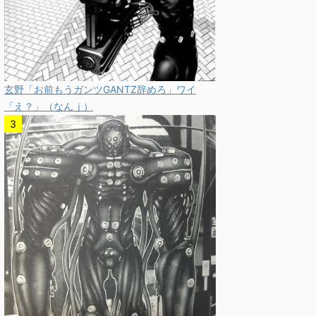
玄野「お前もうガンツGANTZ辞めろ」ワイ
「え？」（なんｊ）