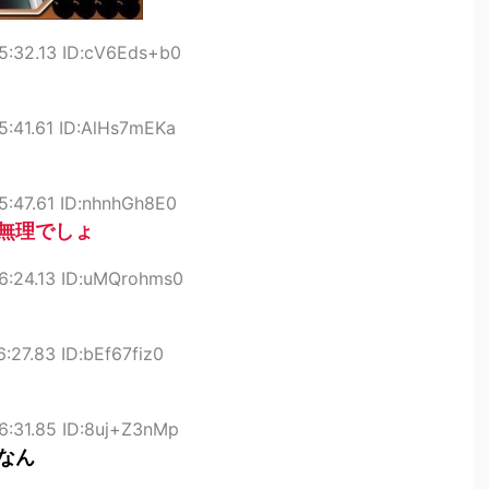
5:32.13 ID:cV6Eds+b0
5:41.61 ID:AlHs7mEKa
5:47.61 ID:nhnhGh8E0
無理でしょ
6:24.13 ID:uMQrohms0
:27.83 ID:bEf67fiz0
6:31.85 ID:8uj+Z3nMp
なん