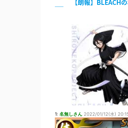
【朗報】BLEAC
超能力が使えるようになったので限
北原ももさんの挑発!!!
【画像】『プリズマ☆イリヤ』の新
敵「ダンクーガは合体するまでが長
まとめチェッカーは閉鎖しました。
【信長の野望・新生】米問屋をどう
NHKにようこそ！を見終えたんだ
Powered by livedoor 相互RSS
1:
名無しさん
2022/01/12(水) 20:1