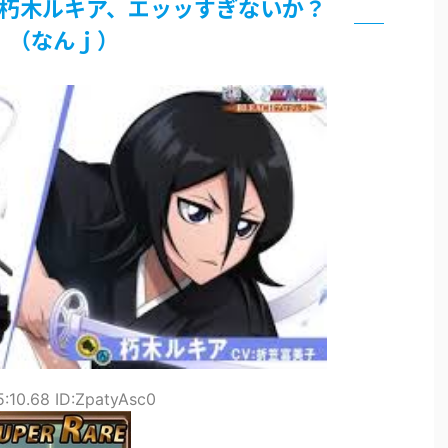
Hの朽木ルキア、エッッすぎないか？
界まで極める事にした件 その２
（なんｊ）
グッズ、流石に一線を越えてしまう
過ぎてつまらない」←合体する前から面白いんだよなぁ
RSSの解除をお願いします。
いう時にどこに建てるのかわからない
がｗｗｗ
5:10.68 ID:ZpatyAsc0