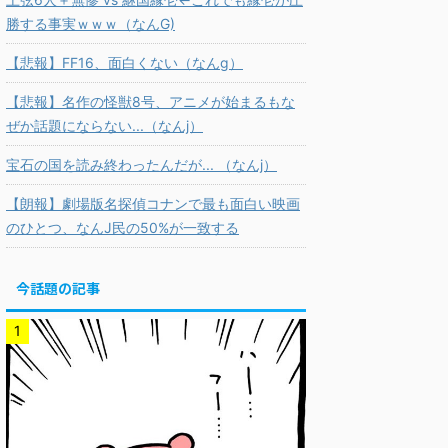
勝する事実ｗｗｗ（なんG)
【悲報】FF16、面白くない（なんg）
【悲報】名作の怪獣8号、アニメが始まるもな
ぜか話題にならない...（なんj）
宝石の国を読み終わったんだが... （なんj）
【朗報】劇場版名探偵コナンで最も面白い映画
のひとつ、なんJ民の50%が一致する
今話題の記事