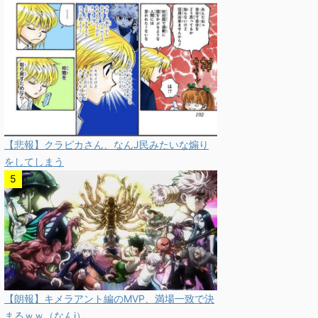
【悲報】クラピカさん、なんJ民みたいな煽り
をしてしまう
【朗報】キメラアント編のMVP、満場一致で決
まるｗｗ（なんj）