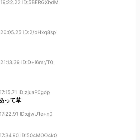
:19:22.22 ID:5BERGXbdM
:20:05.25 ID:2/oHxq8sp
21:13.39 ID:D+i6mr/T0
7:15.71 ID:zjuaP0gop
あって草
17:22.91 ID:qjwU1e+n0
:17:34.90 ID:504MOO4k0