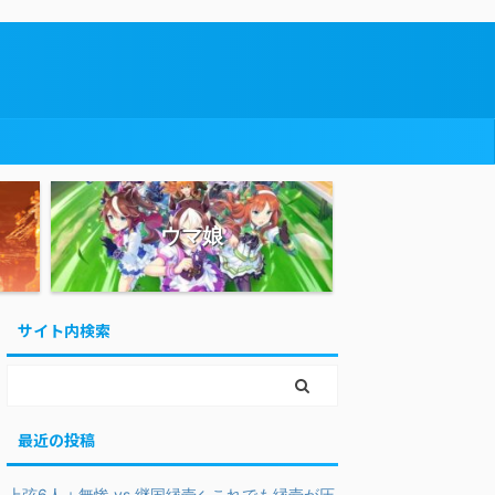
ウマ娘
サイト内検索
最近の投稿
上弦6人＋無惨 vs 継国縁壱←これでも縁壱が圧