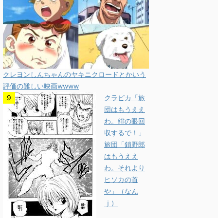
クレヨンしんちゃんのヤキニクロードとかいう
評価の難しい映画wwww
クラピカ「旅
団はもうええ
わ。緋の眼回
収するで！」
旅団「鎖野郎
はもうええ
わ。それより
ヒソカの首
や」（なん
ｊ）