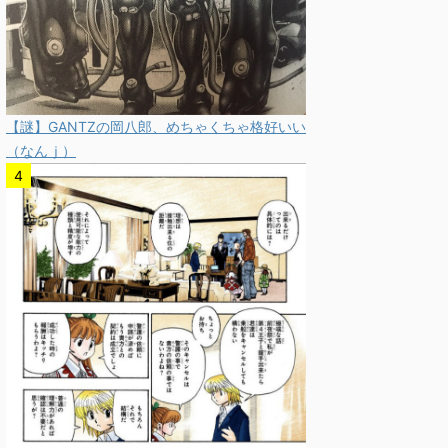
【謎】GANTZの岡八郎、めちゃくちゃ格好いい
（なんｊ）