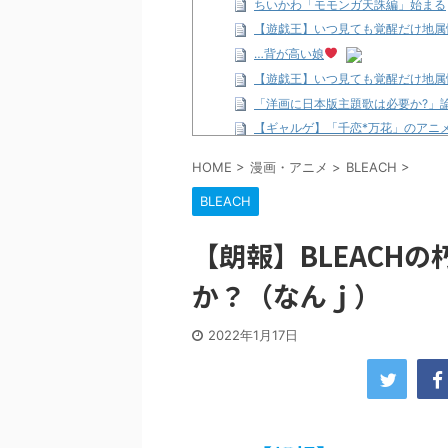
ちいかわ「モモンガ天誅編」始まる
【遊戯王】いつ見ても覚醒だけ地属
…背が高い娘
【遊戯王】いつ見ても覚醒だけ地属
「洋画に日本版主題歌は必要か?」
【ギャルゲ】「千恋*万花」のアニメ
【R-18】真・女神転生 Road to th
HOME
>
漫画・アニメ
>
BLEACH
>
北原ももさんの挑発!!!
BLEACH
【画像】この女優さん、可愛すぎる
【遊戯王】いつ見ても覚醒だけ地属
【朗報】BLEACH
美少女図鑑AWARD2026グラン
【朗報】齋藤飛鳥、前屈みで完全に
か？（なんｊ）
【画像】『プリズマ☆イリヤ』の新
北原ももさんの挑発!!!
2022年1月17日
【画像】顔100点、体30点の女ｗ
…背が高い娘
佐藤絢音ちゃん(11)が万バズ！！
「洋画に日本版主題歌は必要か?」