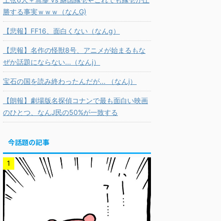
勝する事実ｗｗｗ（なんG)
【悲報】FF16、面白くない（なんg）
【悲報】名作の怪獣8号、アニメが始まるもな
ぜか話題にならない...（なんj）
宝石の国を読み終わったんだが... （なんj）
【朗報】劇場版名探偵コナンで最も面白い映画
のひとつ、なんJ民の50%が一致する
今話題の記事