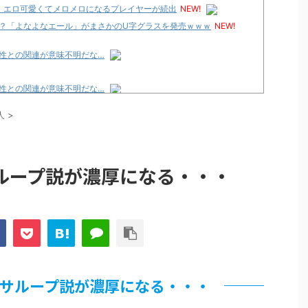
、エロ可愛くてメロメロになるプレイヤーが続出
NEW!
？「よなよなエール」がまさかのU字グラスを発売ｗｗｗ
NEW!
性との関連が意味不明だな…
性との関連が意味不明だな…
論争
人
>
化決定でKOTOKOが主題歌歌うよ！
e Transcendence【二次創作】 第２０話
ループ説が濃厚になる・・・
性との関連が意味不明だな…
プリ・榎本彩乃、グラビア披露！透明感が凄い！！
見えてる動画が拡散されてしまう…
グッズ、流石に一線を越えてしまう
ｗｗ
サループ説が濃厚になる・・・