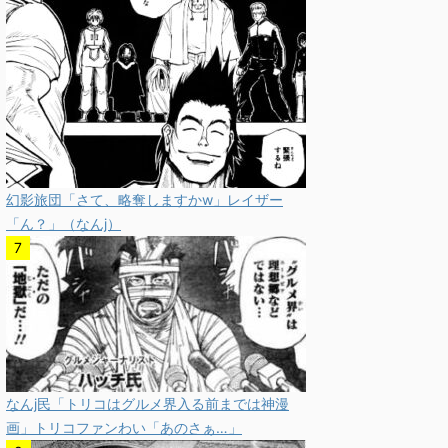
幻影旅団「さて、略奪しますかw」レイザー
「ん？」（なんj）
なんj民「トリコはグルメ界入る前までは神漫
画」トリコファンわい「あのさぁ…」