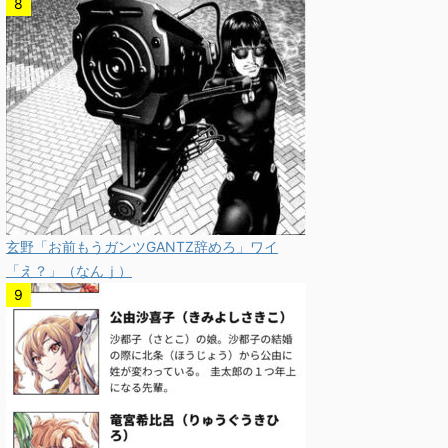
玄野「お前もうガンツGANTZ辞めろ」ワイ
「え？」（なんｊ）