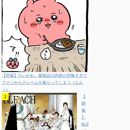
【悲報】ちいかわ、最新話の内容が悲惨すぎて
ファンからクレームを食らってしまう（なん
ｊ）
【
朗
報
】
BLE