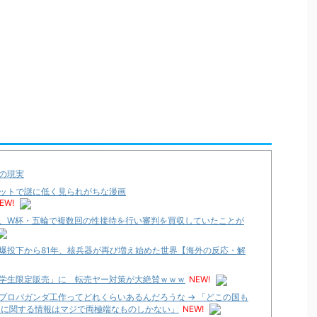
の現実
ットで謎に低く見られがちな漫画
EW!
、W杯・五輪で複数回の性接待を行い審判を買収していたことが
爆投下から81年、核兵器が再び増え始めた世界【海外の反応・解
学生限定販売」に 転売ヤー対策が大絶賛ｗｗｗ
NEW!
プロパガンダ工作ってどれくらいあるんだろうな → 「どこの国も
国に関する情報はマジで両極端なものしかない」
NEW!