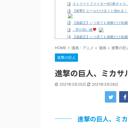
ストリートファイター6の新キャラ
【衝撃】ビールだけ注ぐと倒れる！
【遊戯王】いつ見ても覚醒だけ地属
…背が高い娘
【遊戯王】いつ見ても覚醒だけ地属
「洋画に日本版主題歌は必要か?」
HOME
>
漫画・アニメ
>
漫画
>
進撃の巨
【ギャルゲ】「千恋*万花」のアニメ
進撃の巨人
【R-18】真・女神転生 Road to th
北原ももさんの挑発!!!
進撃の巨人、ミカサ
【画像】この女優さん、可愛すぎる
【遊戯王】いつ見ても覚醒だけ地属
2021年3月25日
2021年3月28日
美少女図鑑AWARD2026グラン
【朗報】齋藤飛鳥、前屈みで完全に
【画像】『プリズマ☆イリヤ』の新
北原ももさんの挑発!!!
【画像】顔100点、体30点の女ｗ
進撃の巨人、ミカ
…背が高い娘