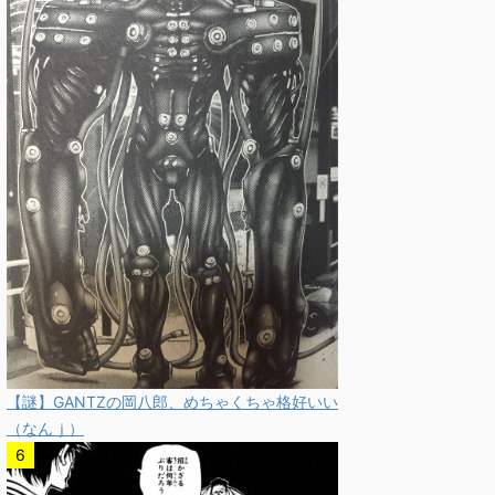
【謎】GANTZの岡八郎、めちゃくちゃ格好いい
（なんｊ）