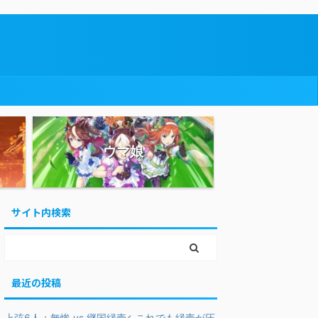
ウマ娘
サイト内検索
最近の投稿
上弦6人＋無惨 vs 継国縁壱←これでも縁壱が圧