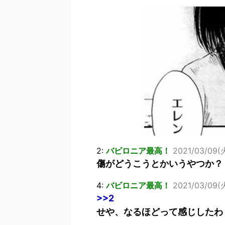
佐藤絢音ちゃん(11)が万バズ！！
「洋画に日本版主題歌は必要か?」
超能力が使えるようになったので限
北原ももさんの挑発!!!
【画像】『プリズマ☆イリヤ』の新
敵「ダンクーガは合体するまでが長
まとめチェッカーは閉鎖しました。
【信長の野望・新生】米問屋をどう
NHKにようこそ！を見終えたんだ
Powered by livedoor 相互RSS
2:
バビロニア最高！
2021/03/09(火
傷がどうこうとかいうやつか？
4:
バビロニア最高！
2021/03/09(火
>>2
せや、なるほどって感じしたわ