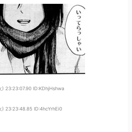
論争
界まで極める事にした件 その２
グッズ、流石に一線を越えてしまう
過ぎてつまらない」←合体する前から面白いんだよなぁ
RSSの解除をお願いします。
いう時にどこに建てるのかわからない
がｗｗｗ
) 23:23:07.90 ID:KDhjHshwa
) 23:23:48.85 ID:4hcYrhEi0