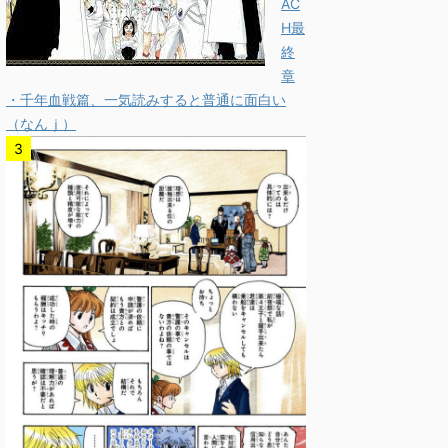
AC
H最
終
章
・千年血戦篇、一気読みすると普通に面白い
（なんｊ）