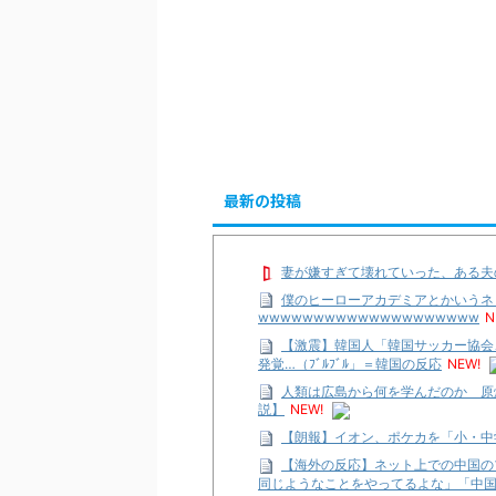
最新の投稿
妻が嫌すぎて壊れていった、ある夫
僕のヒーローアカデミアとかいうネ
wwwwwwwwwwwwwwwwwwww
N
【激震】韓国人「韓国サッカー協会
発覚…（ﾌﾞﾙﾌﾞﾙ」＝韓国の反応
NEW!
人類は広島から何を学んだのか 原
説】
NEW!
【朗報】イオン、ポケカを「小・中
【海外の反応】ネット上での中国の
同じようなことをやってるよな」「中