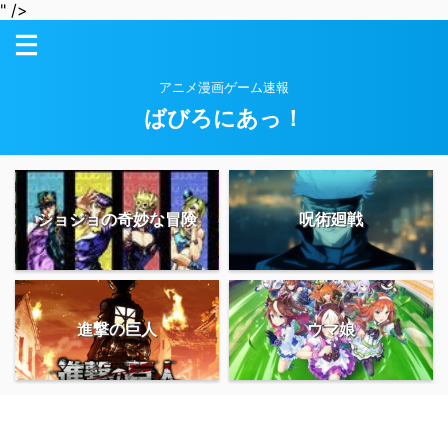
" />
アニメ漫画ゲーム速報
ばびろにあっ！
ジョジョの奇妙な冒険
呪術廻戦
進撃の巨人
ウマ娘