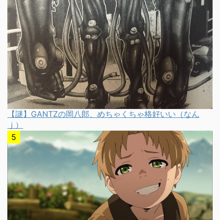
【謎】GANTZの岡八郎、めちゃくちゃ格好いい（なん
ｊ）