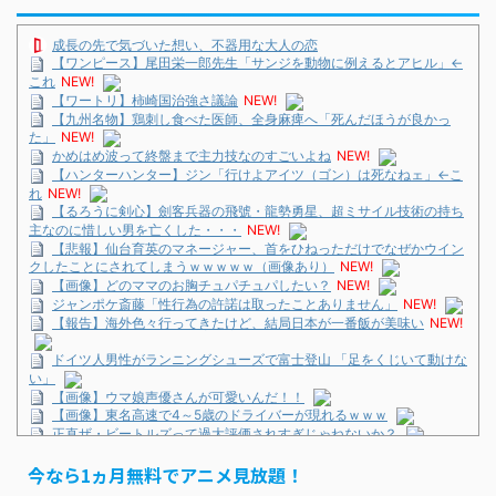
成長の先で気づいた想い、不器用な大人の恋
【ワンピース】尾田栄一郎先生「サンジを動物に例えるとアヒル」←
これ
NEW!
【ワートリ】柿崎国治強さ議論
NEW!
【九州名物】鶏刺し食べた医師、全身麻痺へ「死んだほうが良かっ
た」
NEW!
かめはめ波って終盤まで主力技なのすごいよね
NEW!
【ハンターハンター】ジン「行けよアイツ（ゴン）は死なねェ」←こ
れ
NEW!
【るろうに剣心】劍客兵器の飛號・龍勢勇星、超ミサイル技術の持ち
主なのに惜しい男を亡くした・・・
NEW!
【悲報】仙台育英のマネージャー、首をひねっただけでなぜかウイン
クしたことにされてしまうｗｗｗｗｗ（画像あり）
NEW!
【画像】どのママのお胸チュパチュパしたい？
NEW!
ジャンポケ斎藤「性行為の許諾は取ったことありません」
NEW!
【報告】海外色々行ってきたけど、結局日本が一番飯が美味い
NEW!
ドイツ人男性がランニングシューズで富士登山 「足をくじいて動けな
い」
【画像】ウマ娘声優さんが可愛いんだ！！
【画像】東名高速で4～5歳のドライバーが現れるｗｗｗ
正直ザ・ビートルズって過大評価されすぎじゃねないか？
ドイツ人男性がランニングシューズで富士登山 「足をくじいて動けな
今なら1ヵ月無料でアニメ見放題！
い」
巨人・坂本勇人が「1億円申告漏れ」 税務当局が指摘するも修正に応