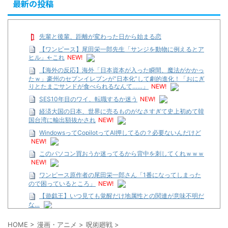
最新の投稿
先輩と後輩、距離が変わった日から始まる恋
【ワンピース】尾田栄一郎先生「サンジを動物に例えるとア
ヒル」←これ
NEW!
【海外の反応】海外「日本資本が入った瞬間、魔法がかかっ
たｗ」豪州のセブンイレブンが”日本化”して劇的進化！「おにぎ
りとたまごサンドが食べられるなんて……」
NEW!
SES10年目のワイ、転職するか迷う
NEW!
経済大国の日本、世界に売るものがなさすぎて史上初めて韓
国台湾に輸出額抜かされ
NEW!
WindowsってCopilotってAI押してるの？必要ないんだけど
NEW!
このパソコン買おうか迷ってるから背中を刺してくれｗｗｗ
NEW!
ワンピース原作者の尾田栄一郎さん「1番になってしまった
ので困っているところ」
NEW!
【遊戯王】いつ見ても覚醒だけ地属性との関連が意味不明だ
な…
…背が高い娘
HOME
>
漫画・アニメ
>
呪術廻戦
>