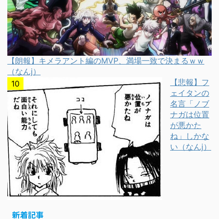
【朗報】キメラアント編のMVP、満場一致で決まるｗｗ
（なんj）
【悲報】フ
ェイタンの
名言「ノブ
ナガは位置
が悪かた
ね」しかな
い（なんj）
新着記事