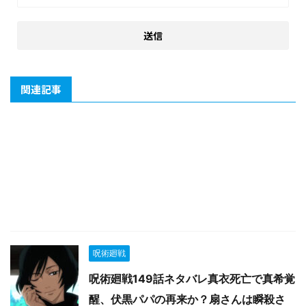
関連記事
呪術廻戦
呪術廻戦149話ネタバレ真衣死亡で真希覚
醒、伏黒パパの再来か？扇さんは瞬殺さ