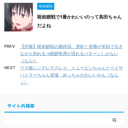
呪術廻戦
呪術廻戦で1番かわいいのって高田ちゃん
だよね
PREV
【悲報】呪術廻戦の最終回、虎杖と宿儺が笑顔で泣き
ながら別れる→廻廻奇譚が流れるパターンしかない
（なんj）
NEXT
ウマ娘シンデレラグレイ、トニービンちゃんとペイザ
バトラーちゃん登場 めっちゃかわいいやん（なん
ｊ）
サイト内検索