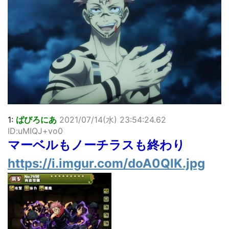
「洋画に日本版主題歌は必要か?」論争
超能力が使えるようになったので限界まで極める事にした件
その２
北原ももさんの挑発!!!
【画像】『プリズマ☆イリヤ』の新グッズ、流石に一線を越
えてしまう
敵「ダンクーガは合体するまでが長過ぎてつまらない」←合
体する前から面白いんだよなぁ
まとめチェッカーは閉鎖しました。RSSの解除をお願いしま
す。
1:
ばびろにあ
2021/07/14(水) 23:54:24.62
【信長の野望・新生】米問屋をどういう時にどこに建てるの
かわからない
ID:uMIQJ+vo0
NHKにようこそ！を見終えたんだがｗｗｗ
マーベルもノーチラスも終わり
https://i.imgur.com/doA0QlK.jpg
Powered by livedoor 相互RSS