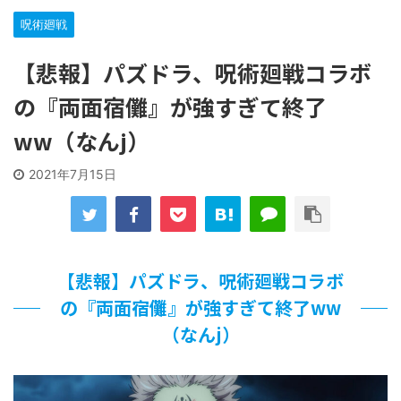
【遊戯王】いつ見ても覚醒だけ地属性との関連が意味不明だ
な…
呪術廻戦
「洋画に日本版主題歌は必要か?」論争
【ギャルゲ】「千恋*万花」のアニメ化決定でKOTOKOが主
【悲報】パズドラ、呪術廻戦コラボ
題歌歌うよ！
の『両面宿儺』が強すぎて終了
【R-18】真・女神転生 Road to the Transcendence【二次
創作】 第２０話
ww（なんj）
北原ももさんの挑発!!!
【画像】この女優さん、可愛すぎる
2021年7月15日
【遊戯王】いつ見ても覚醒だけ地属性との関連が意味不明だ
な…
美少女図鑑AWARD2026グランプリ・榎本彩乃、グラビア披
露！透明感が凄い！！
【朗報】齋藤飛鳥、前屈みで完全に見えてる動画が拡散され
てしまう…
【悲報】パズドラ、呪術廻戦コラボ
【画像】『プリズマ☆イリヤ』の新グッズ、流石に一線を越
の『両面宿儺』が強すぎて終了ww
えてしまう
（なんj）
北原ももさんの挑発!!!
【画像】顔100点、体30点の女ｗｗｗ
…背が高い娘
佐藤絢音ちゃん(11)が万バズ！！