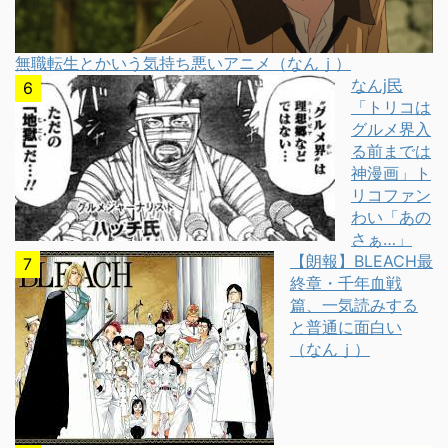
無職転生とかいう気持ち悪いアニメ（なんｊ）
なんj民
「トリコは
グルメ界入
る前までは
神漫画」ト
リコファン
わい「あの
さぁ…」
【朗報】BLEACH最
終章・千年血戦
篇、一気読みする
と普通に面白い
（なんｊ）