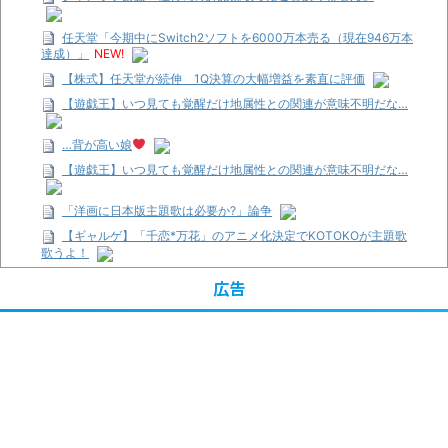
任天堂「今期中にSwitch2ソフトを6000万本売る（現在946万本
達成）」
NEW!
【株式】任天堂が続伸 1Q決算の大幅増益を素直に評価
【遊戯王】いつ見ても覚醒だけ地属性との関連が意味不明だな…
…背が高い娘
【遊戯王】いつ見ても覚醒だけ地属性との関連が意味不明だな…
「洋画に日本版主題歌は必要か?」論争
【ギャルゲ】「千恋*万花」のアニメ化決定でKOTOKOが主題歌
歌うよ！
【R-18】真・女神転生 Road to the Transcendence【二次創作】
広告
第２０話
【画像】この女優さん、可愛すぎる
【遊戯王】いつ見ても覚醒だけ地属性との関連が意味不明だな…
【朗報】齋藤飛鳥、前屈みで完全に見えてる動画が拡散されてし
まう…
【画像】『プリズマ☆イリヤ』の新グッズ、流石に一線を越えて
しまう