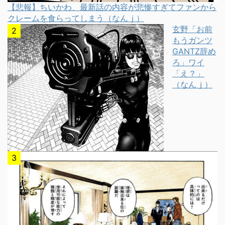
【悲報】ちいかわ、最新話の内容が悲惨すぎてファンから
クレームを食らってしまう（なんｊ）
玄野「お前
もうガンツ
GANTZ辞め
ろ」ワイ
「え？」
（なんｊ）