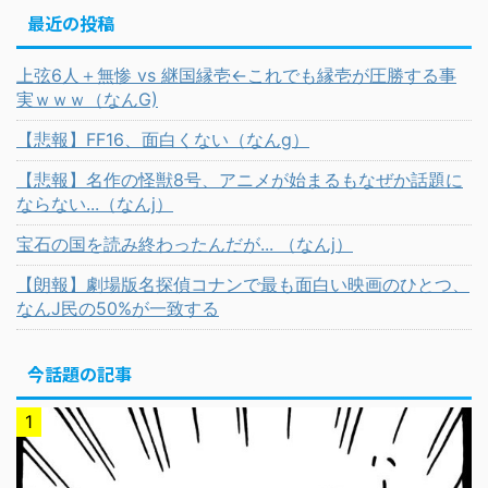
最近の投稿
上弦6人＋無惨 vs 継国縁壱←これでも縁壱が圧勝する事
実ｗｗｗ（なんG)
【悲報】FF16、面白くない（なんg）
【悲報】名作の怪獣8号、アニメが始まるもなぜか話題に
ならない...（なんj）
宝石の国を読み終わったんだが... （なんj）
【朗報】劇場版名探偵コナンで最も面白い映画のひとつ、
なんJ民の50%が一致する
今話題の記事