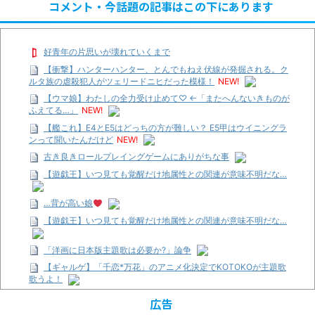
コメント・今話題の記事はこの下にあります
好青年の片思いが壊れていくまで
【衝撃】ハンターハンター、とんでもねえ伏線が発掘される。ク
ルタ族の虐殺犯人がツェリードニヒだった模様！
NEW!
【ウマ娘】わたしの全力受け止めて♡ ←「またへんないきものが
ふえてる…」
NEW!
【艦これ】E4とE5はどっちの方が難しい？ E5甲はウイニングラ
ンって聞いたんだけど
NEW!
古き良きロールプレイングゲームにありがちな事
【遊戯王】いつ見ても覚醒だけ地属性との関連が意味不明だな…
…背が高い娘
【遊戯王】いつ見ても覚醒だけ地属性との関連が意味不明だな…
「洋画に日本版主題歌は必要か?」論争
【ギャルゲ】「千恋*万花」のアニメ化決定でKOTOKOが主題歌
歌うよ！
【R-18】真・女神転生 Road to the Transcendence【二次創作】
広告
第２０話