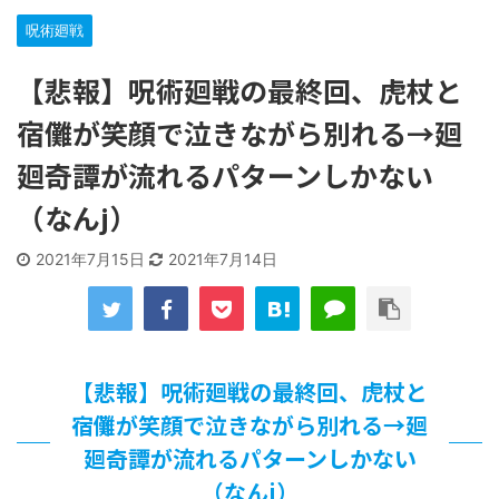
な…
呪術廻戦
「洋画に日本版主題歌は必要か?」論争
【ギャルゲ】「千恋*万花」のアニメ化決定でKOTOKOが主
【悲報】呪術廻戦の最終回、虎杖と
題歌歌うよ！
【R-18】真・女神転生 Road to the Transcendence【二次
宿儺が笑顔で泣きながら別れる→廻
創作】 第２０話
廻奇譚が流れるパターンしかない
北原ももさんの挑発!!!
【画像】この女優さん、可愛すぎる
（なんj）
【遊戯王】いつ見ても覚醒だけ地属性との関連が意味不明だ
な…
2021年7月15日
2021年7月14日
美少女図鑑AWARD2026グランプリ・榎本彩乃、グラビア披
露！透明感が凄い！！
【朗報】齋藤飛鳥、前屈みで完全に見えてる動画が拡散され
てしまう…
【画像】『プリズマ☆イリヤ』の新グッズ、流石に一線を越
えてしまう
【悲報】呪術廻戦の最終回、虎杖と
北原ももさんの挑発!!!
宿儺が笑顔で泣きながら別れる→廻
【画像】顔100点、体30点の女ｗｗｗ
廻奇譚が流れるパターンしかない
…背が高い娘
（なんj）
佐藤絢音ちゃん(11)が万バズ！！