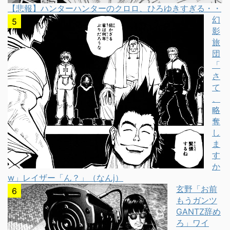
【悲報】ハンターハンターのクロロ、ひろゆきすぎる・・
幻
影
旅
団
「
さ
て
、
略
奪
し
ま
す
か
w」レイザー「ん？」（なんj）
玄野「お前
もうガンツ
GANTZ辞め
ろ」ワイ