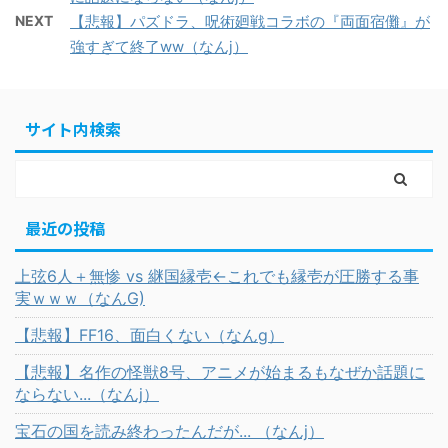
NEXT
【悲報】パズドラ、呪術廻戦コラボの『両面宿儺』が
強すぎて終了ww（なんj）
サイト内検索
最近の投稿
上弦6人＋無惨 vs 継国縁壱←これでも縁壱が圧勝する事
実ｗｗｗ（なんG)
【悲報】FF16、面白くない（なんg）
【悲報】名作の怪獣8号、アニメが始まるもなぜか話題に
ならない...（なんj）
宝石の国を読み終わったんだが... （なんj）