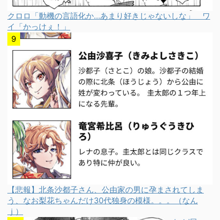
クロロ「動機の言語化か…あまり好きじゃないしな」 ワ
イ「かっけぇ！」
【悲報】北条沙都子さん、公由家の男に孕まされてしま
う、なお梨花ちゃんだけ30代独身の模様。。。（なん
ｊ）