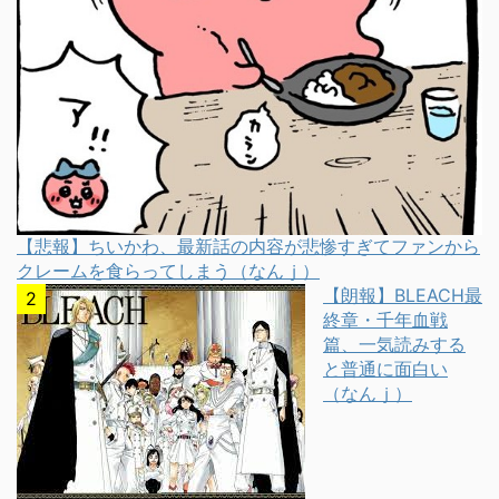
【悲報】ちいかわ、最新話の内容が悲惨すぎてファンから
クレームを食らってしまう（なんｊ）
【朗報】BLEACH最
終章・千年血戦
篇、一気読みする
と普通に面白い
（なんｊ）