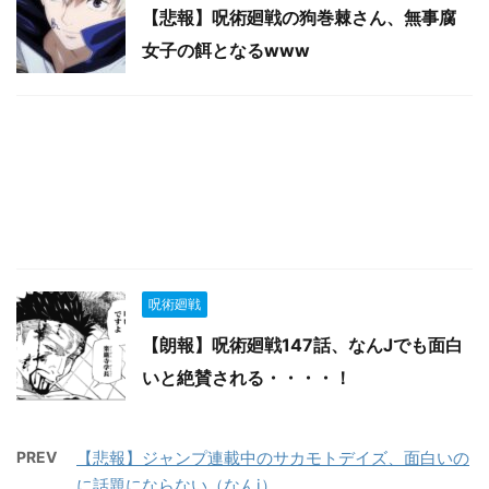
【悲報】呪術廻戦の狗巻棘さん、無事腐
女子の餌となるwww
呪術廻戦
【朗報】呪術廻戦147話、なんJでも面白
いと絶賛される・・・・！
PREV
【悲報】ジャンプ連載中のサカモトデイズ、面白いの
に話題にならない（なんj）