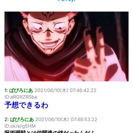
「洋画に日本版主題歌は必要か?」論争
超能力が使えるようになったので限界まで極める事にした件
その２
北原ももさんの挑発!!!
【画像】『プリズマ☆イリヤ』の新グッズ、流石に一線を越
えてしまう
敵「ダンクーガは合体するまでが長過ぎてつまらない」←合
体する前から面白いんだよなぁ
まとめチェッカーは閉鎖しました。RSSの解除をお願いしま
す。
【信長の野望・新生】米問屋をどういう時にどこに建てるの
かわからない
NHKにようこそ！を見終えたんだがｗｗｗ
1:
ばびろにあ
2021/06/10(木) 07:46:42.22
Powered by livedoor 相互RSS
ID:aRGXZRSba
予想できるわ
2:
ばびろにあ
2021/06/10(木) 07:48:53.22
ID:ck/e/g5HM
呪術廻戦とは仲間達の絆だったんだ！