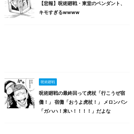
【悲報】呪術廻戦・東堂のペンダント、
キモすぎるwwww
呪術廻戦
呪術廻戦の最終回って虎杖「行こうぜ宿
儺！」 宿儺「おうよ虎杖！」 メロンパン
「ガハハ！来い！！！！」だよな