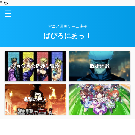
" />
アニメ漫画ゲーム速報
ばびろにあっ！
ジョジョの奇妙な冒険
呪術廻戦
進撃の巨人
ウマ娘