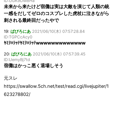
ID:UGK9DM8Ha
未来から来たけど宿儺は実は大敵を演じて人類の統
一感をだしてゼロのコスプレした虎杖に泣きながら
刺される最終回だったやで
19:
ばびろにあ
2021/06/10(木) 07:57:28.84
ID:TGPCcAcy0
ﾔﾐｦﾊﾗｯﾃﾔﾐｦﾊﾗｯﾃwwwwwwwwwwwww
20:
ばびろにあ
2021/06/10(木) 07:57:39.45
ID:UemyBj7td
宿儺はかっこ悪く退場しそう
元スレ
https://swallow.5ch.net/test/read.cgi/livejupiter/1
623278802/