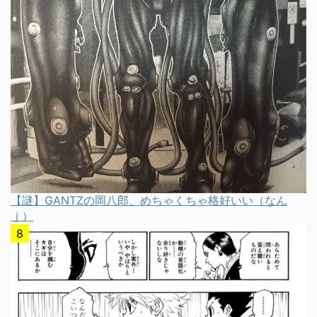
【謎】GANTZの岡八郎、めちゃくちゃ格好いい（なん
ｊ）