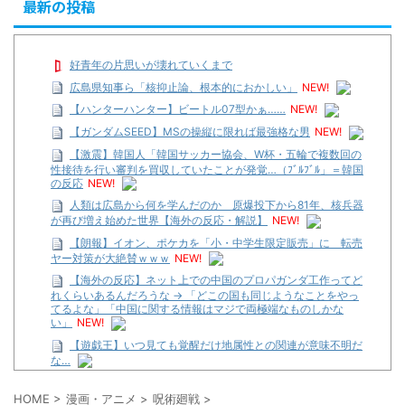
最新の投稿
好青年の片思いが壊れていくまで
広島県知事ら「核抑止論、根本的におかしい」
NEW!
【ハンターハンター】ビートル07型かぁ……
NEW!
【ガンダムSEED】MSの操縦に限れば最強格な男
NEW!
【激震】韓国人「韓国サッカー協会、W杯・五輪で複数回の
性接待を行い審判を買収していたことが発覚…（ﾌﾞﾙﾌﾞﾙ」＝韓国
の反応
NEW!
人類は広島から何を学んだのか 原爆投下から81年、核兵器
が再び増え始めた世界【海外の反応・解説】
NEW!
【朗報】イオン、ポケカを「小・中学生限定販売」に 転売
ヤー対策が大絶賛ｗｗｗ
NEW!
【海外の反応】ネット上での中国のプロパガンダ工作ってど
れくらいあるんだろうな → 「どこの国も同じようなことをやっ
てるよな」「中国に関する情報はマジで両極端なものしかな
い」
NEW!
【遊戯王】いつ見ても覚醒だけ地属性との関連が意味不明だ
な…
…背が高い娘
HOME
>
漫画・アニメ
>
呪術廻戦
>
【遊戯王】いつ見ても覚醒だけ地属性との関連が意味不明だ