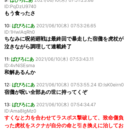
9:
ばびろにあ
2021/06/10(木) 07:51:23.88
ID:PqDzU9740
もう食ったさ
10:
ばびろにあ
2021/06/10(木) 07:53:26.65
ID:1HwlAqRh0
ちなみに呪術廻戦は最終回で暴走した宿儺を虎杖が
泣きながら調理して連載終了
11:
ばびろにあ
2021/06/10(木) 07:53:43.11
ID:4vNiSEsma
和解あるんか
12:
ばびろにあ
2021/06/10(木) 07:53:55.24 ID:lsK0eirn0
宿儺が呪い全部あの世に持ってくぞ
13:
ばびろにあ
2021/06/10(木) 07:54:34.47
ID:Ama8IgMz0
すくなと力を合わせてラスボス撃破して、致命傷負
った虎杖をスクナが自分の命と引き換えに治してお