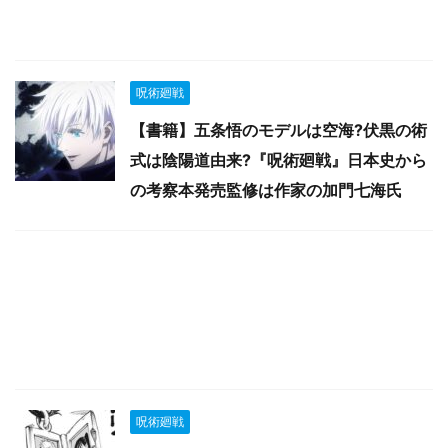
呪術廻戦
【書籍】五条悟のモデルは空海?伏黒の術
式は陰陽道由来?『呪術廻戦』日本史から
の考察本発売監修は作家の加門七海氏
呪術廻戦