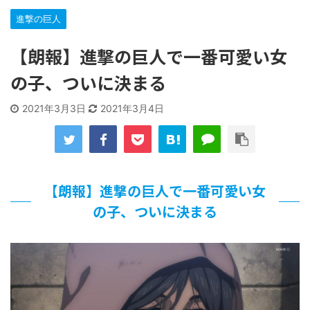
進撃の巨人
【遊戯王】いつ見ても覚醒だけ地属性との関連が意味不明だ
な…
…背が高い娘
【朗報】進撃の巨人で一番可愛い女
【遊戯王】いつ見ても覚醒だけ地属性との関連が意味不明だ
の子、ついに決まる
な…
「洋画に日本版主題歌は必要か?」論争
2021年3月3日
2021年3月4日
【ギャルゲ】「千恋*万花」のアニメ化決定でKOTOKOが主
題歌歌うよ！
【R-18】真・女神転生 Road to the Transcendence【二次
創作】 第２０話
北原ももさんの挑発!!!
【朗報】進撃の巨人で一番可愛い女
【画像】この女優さん、可愛すぎる
【遊戯王】いつ見ても覚醒だけ地属性との関連が意味不明だ
の子、ついに決まる
な…
美少女図鑑AWARD2026グランプリ・榎本彩乃、グラビア披
露！透明感が凄い！！
【朗報】齋藤飛鳥、前屈みで完全に見えてる動画が拡散され
てしまう…
【画像】『プリズマ☆イリヤ』の新グッズ、流石に一線を越
えてしまう