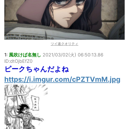
北原ももさんの挑発!!!
【画像】顔100点、体30点の女ｗｗｗ
…背が高い娘
佐藤絢音ちゃん(11)が万バズ！！
「洋画に日本版主題歌は必要か?」論争
超能力が使えるようになったので限界まで極める事にした件
その２
ツイ速クオリティ
北原ももさんの挑発!!!
1:
風吹けば名無し
2021/03/02(火) 06:50:13.86
【画像】『プリズマ☆イリヤ』の新グッズ、流石に一線を越
ID:dtOjbEfZ0
えてしまう
ピークちゃんだよね
敵「ダンクーガは合体するまでが長過ぎてつまらない」←合
体する前から面白いんだよなぁ
https://i.imgur.com/cPZTVmM.jpg
まとめチェッカーは閉鎖しました。RSSの解除をお願いしま
す。
【信長の野望・新生】米問屋をどういう時にどこに建てるの
かわからない
NHKにようこそ！を見終えたんだがｗｗｗ
Powered by livedoor 相互RSS