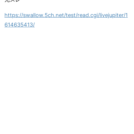
https://swallow.5ch.net/test/read.cgi/livejupiter/1
614635413/