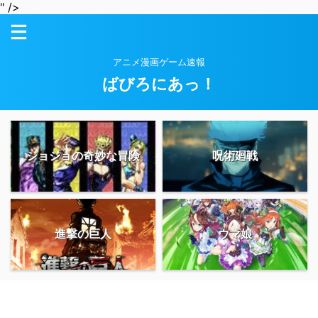
" />
アニメ漫画ゲーム速報
ばびろにあっ！
ジョジョの奇妙な冒険
呪術廻戦
進撃の巨人
ウマ娘