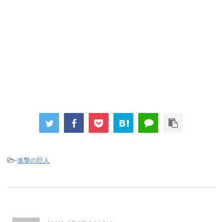
まとめチェッカーは閉鎖しました。RSSの解除をお願いします。
Powered by livedoor 相互RSS
-
進撃の巨人