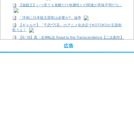
【遊戯王】いつ見ても覚醒だけ地属性との関連が意味不明だな…
「洋画に日本版主題歌は必要か?」論争
【ギャルゲ】「千恋*万花」のアニメ化決定でKOTOKOが主題歌
歌うよ！
【R-18】真・女神転生 Road to the Transcendence【二次創作】
第２０話
広告
【画像】この女優さん、可愛すぎる
【遊戯王】いつ見ても覚醒だけ地属性との関連が意味不明だな…
【朗報】齋藤飛鳥、前屈みで完全に見えてる動画が拡散されてし
まう…
【画像】『プリズマ☆イリヤ』の新グッズ、流石に一線を越えて
しまう
【画像】顔100点、体30点の女ｗｗｗ
…背が高い娘
「洋画に日本版主題歌は必要か?」論争
超能力が使えるようになったので限界まで極める事にした件 その
２
【画像】『プリズマ☆イリヤ』の新グッズ、流石に一線を越えて
しまう