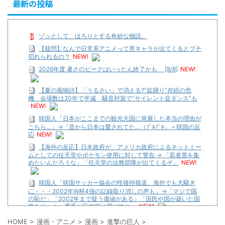
最新の投稿
ゾッとして、ほろりとする奇妙な物語。
【疑問】なんで日常系アニメって男キャラが出てくるとブチ
切れられるの？
NEW!
2026年度 暑さのピークはいったん終了かも [8/8]
NEW!
【夏の風物詩】「うるさい」で消える?“盆踊り”存続の危
機 会場数は20年で半減 騒音対策で“サイレント盆ダンス”も
NEW!
韓国人「日本がここまでの観光大国に発展した本当の理由が
こちら…」→「昔から日本は愛されてた…（ﾌﾞﾙﾌﾞﾙ」＝韓国の反
応
NEW!
【海外の反応】日本政府が、アメリカ政府によるネットミー
ムとしての任天堂やポケモン使用に対して警告 → 「若者票を集
めたいんだろうな」「任天堂の法務部隊が出てくるぞ」
NEW!
韓国人「韓国サッカー協会の性接待報道、海外でも大騒ぎ
に・・・2002年W杯4強の記録取り消しの声も」→「マジで国
の恥だ」「2002年まで疑う価値がある」「国民や国が築いた国
格をサッカー選手が足で蹴り飛ばすね」
NEW!
【悲報】咲-Saki-さん、もうおっぱいがめちゃくちゃ
NEW!
HOME
>
漫画・アニメ
>
漫画
>
進撃の巨人
>