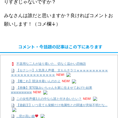
りすぎじゃないですか？
みなさんは誰だと思いますか？良ければコメントお
願いします！（コメ欄↓）
コメント・今話題の記事はこの下にあります
不器用な二人が辿り着いた、切なく温かい恋物語
【セクシー】人気美人声優、太ももチラリｗｗｗｗｗｗｗｗｗｗ
ｗｗｗｗｗｗｗｗｗｗｗｗｗｗ
NEW!
【艦これ】競泳水着いんのかよ
NEW!
【画像】実写版みいちゃんを家に住ませてあげた結果
wwwwwwww
NEW!
この女性声優3人の中なら誰と付き合いたい？
NEW!
【遊戯王】いつ見ても覚醒だけ地属性との関連が意味不明だな…
…背が高い娘