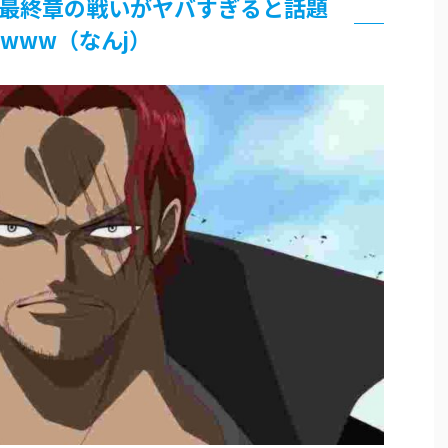
最終章の戦いがヤバすぎると話題
www（なんj）
論争
界まで極める事にした件 その２
グッズ、流石に一線を越えてしまう
過ぎてつまらない」←合体する前から面白いんだよなぁ
RSSの解除をお願いします。
いう時にどこに建てるのかわからない
がｗｗｗ