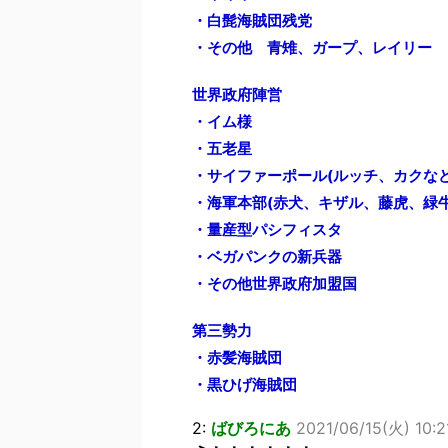
・白髭海賊団残党
・その他 青雉、ガープ、レイリー
世界政府陣営
・イム様
・五老星
・サイファーポール(ルッチ、カクなど
・海軍本部(赤犬、キザル、藤虎、緑牛
・量産型パシフィスタ
・ベガパンクの新兵器
・その他世界政府加盟国
第三勢力
・赤髪海賊団
・黒ひげ海賊団
2:
ばびろにあ
2021/06/15(火) 10:2