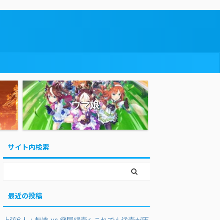
ウマ娘
サイト内検索
最近の投稿
上弦6人＋無惨 vs 継国縁壱←これでも縁壱が圧