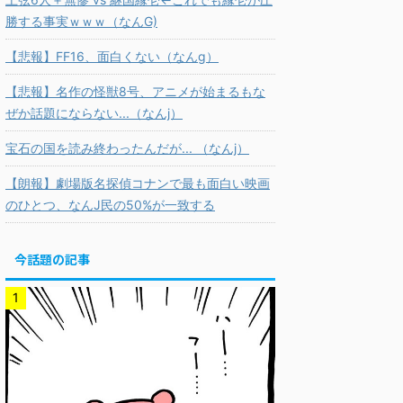
勝する事実ｗｗｗ（なんG)
【悲報】FF16、面白くない（なんg）
【悲報】名作の怪獣8号、アニメが始まるもな
ぜか話題にならない...（なんj）
宝石の国を読み終わったんだが... （なんj）
【朗報】劇場版名探偵コナンで最も面白い映画
のひとつ、なんJ民の50%が一致する
今話題の記事