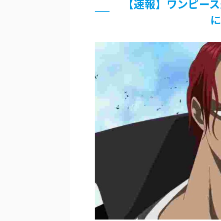
【速報】ワンピース
佐藤絢音ちゃん(11)が万バズ！！
に
「洋画に日本版主題歌は必要か?」
超能力が使えるようになったので限
北原ももさんの挑発!!!
【画像】『プリズマ☆イリヤ』の新
敵「ダンクーガは合体するまでが長
まとめチェッカーは閉鎖しました。
【信長の野望・新生】米問屋をどう
NHKにようこそ！を見終えたんだ
Powered by livedoor 相互RSS