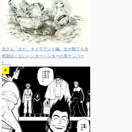
女さん「出た、キメラアント編。女が観ても全
然面白くないハンターハンターの章ナンバー
1…」