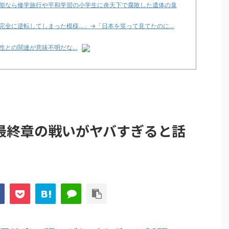
能なら修学旅行や平和学習の小学生に炎天下で腐敗した遺体の臭
完全に逆転してしまった模様…」→「日本を笑って見てたのに…
性との関連が意味不明だな…
性との関連が意味不明だな…
論争
化決定でKOTOKOが主題歌歌うよ！
e Transcendence【二次創作】 第２０話
最終章の戦いがヤバすぎると話
性との関連が意味不明だな…
プリ・榎本彩乃、グラビア披露！透明感が凄い！！
見えてる動画が拡散されてしまう…
グッズ、流石に一線を越えてしまう
ｗｗ