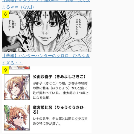
まるｗｗ（なんj）
【悲報】ハンターハンターのクロロ、ひろゆき
すぎる・・