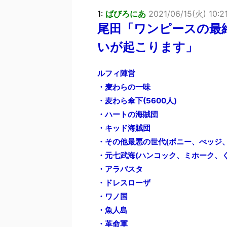
1:
ばびろにあ
2021/06/15(火) 10:21
尾田「ワンピースの最
いが起こります」
ルフィ陣営
・麦わらの一味
・麦わら傘下(5600人)
・ハートの海賊団
・キッド海賊団
・その他最悪の世代(ボニー、べッジ
・元七武海(ハンコック、ミホーク、
・アラバスタ
・ドレスローザ
・ワノ国
・魚人島
・革命軍