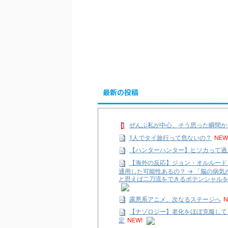
最新の投稿
ぜんぶ私が中心、そう思った瞬間か
1人でタイ旅行って危ないの？
NEW
【ハンターハンター】ヒソカって過
【海外の反応】ジョン・オルルード
通用した可能性あるの？ → 「脳の病
と思えば二刀流をできるポテンシャル
露悪系アニメ、次なるステージへ
N
【ナゾロジー】老化をほぼ克服して
定
NEW!