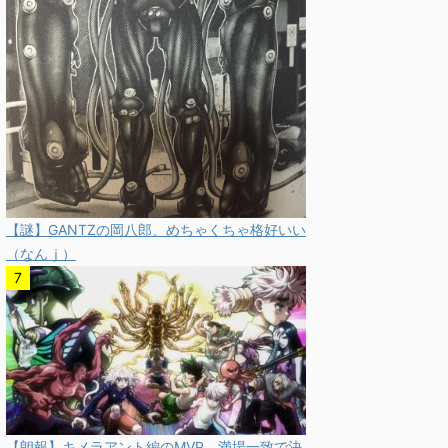
【謎】GANTZの岡八郎、めちゃくちゃ格好いい
（なんｊ）
【朗報】キメラアント編のMVP、満場一致で決