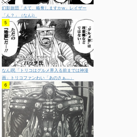
幻影旅団「さて、略奪しますかw」レイザー
「ん？」（なんj）
なんj民「トリコはグルメ界入る前までは神漫
画」トリコファンわい「あのさぁ…」