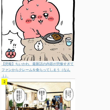
【悲報】ちいかわ、最新話の内容が悲惨すぎて
ファンからクレームを食らってしまう（なん
ｊ）