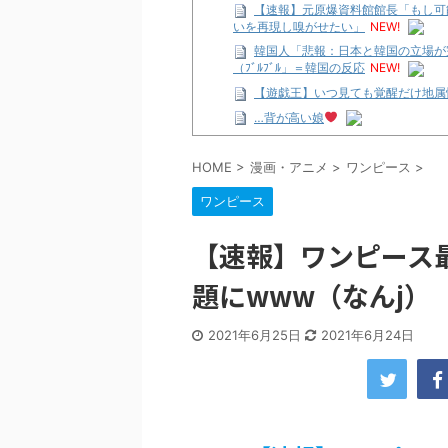
【速報】元原爆資料館館長「もし可
いを再現し嗅がせたい」
NEW!
韓国人「悲報：日本と韓国の立場が
（ﾌﾞﾙﾌﾞﾙ」＝韓国の反応
NEW!
【遊戯王】いつ見ても覚醒だけ地属
…背が高い娘
【遊戯王】いつ見ても覚醒だけ地属
HOME
>
漫画・アニメ
>
ワンピース
>
「洋画に日本版主題歌は必要か?」
【ギャルゲ】「千恋*万花」のアニメ
ワンピース
【R-18】真・女神転生 Road to th
北原ももさんの挑発!!!
【速報】ワンピース
【画像】この女優さん、可愛すぎる
題にwww（なんj）
【遊戯王】いつ見ても覚醒だけ地属
美少女図鑑AWARD2026グラン
2021年6月25日
2021年6月24日
【朗報】齋藤飛鳥、前屈みで完全に
【画像】『プリズマ☆イリヤ』の新
北原ももさんの挑発!!!
【画像】顔100点、体30点の女ｗ
…背が高い娘