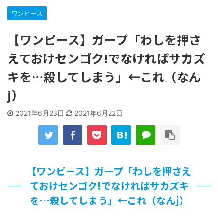
「洋画に日本版主題歌は必要か?」論争
ワンピース
【ギャルゲ】「千恋*万花」のアニメ化決定でKOTOKOが主
題歌歌うよ！
【ワンピース】ガープ「わしを押さ
【R-18】真・女神転生 Road to the Transcendence【二次
創作】 第２０話
えておけセンゴク!でなければサカズ
北原ももさんの挑発!!!
【画像】この女優さん、可愛すぎる
キを…殺してしまう」←これ（なん
【遊戯王】いつ見ても覚醒だけ地属性との関連が意味不明だ
j）
な…
美少女図鑑AWARD2026グランプリ・榎本彩乃、グラビア披
露！透明感が凄い！！
2021年6月23日
2021年6月22日
【朗報】齋藤飛鳥、前屈みで完全に見えてる動画が拡散され
てしまう…
【画像】『プリズマ☆イリヤ』の新グッズ、流石に一線を越
えてしまう
北原ももさんの挑発!!!
【ワンピース】ガープ「わしを押さえ
【画像】顔100点、体30点の女ｗｗｗ
ておけセンゴク!でなければサカズキ
…背が高い娘
を…殺してしまう」←これ（なんj）
佐藤絢音ちゃん(11)が万バズ！！
「洋画に日本版主題歌は必要か?」論争