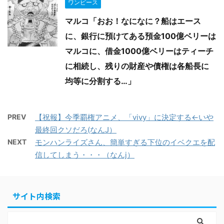
ワンピース
マルコ「おお！なになに？船はエース
に、銀行に預けてある預金100億ベリーは
マルコに、借金1000億ベリーはティーチ
に相続し、残りの財産や債権は各船長に
均等に分割する…」
PREV
【祝報】今季覇権アニメ、「vivy」に決定する←いや
最終回クソだろ(なんJ）
NEXT
モンハンライズさん、簡単すぎる下位のイベクエを配
信してしまう・・・（なんj）
サイト内検索