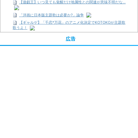
【遊戯王】いつ見ても覚醒だけ地属性との関連が意味不明だな…
「洋画に日本版主題歌は必要か?」論争
【ギャルゲ】「千恋*万花」のアニメ化決定でKOTOKOが主題歌
歌うよ！
【R-18】真・女神転生 Road to the Transcendence【二次創作】
広告
第２０話
【画像】この女優さん、可愛すぎる
【遊戯王】いつ見ても覚醒だけ地属性との関連が意味不明だな…
【朗報】齋藤飛鳥、前屈みで完全に見えてる動画が拡散されてし
まう…
【画像】『プリズマ☆イリヤ』の新グッズ、流石に一線を越えて
しまう
【画像】顔100点、体30点の女ｗｗｗ
…背が高い娘
「洋画に日本版主題歌は必要か?」論争
超能力が使えるようになったので限界まで極める事にした件 その
２
【画像】『プリズマ☆イリヤ』の新グッズ、流石に一線を越えて
しまう