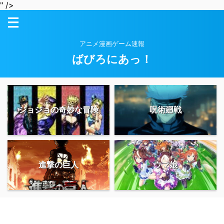
" />
アニメ漫画ゲーム速報
ばびろにあっ！
ジョジョの奇妙な冒険
呪術廻戦
進撃の巨人
ウマ娘