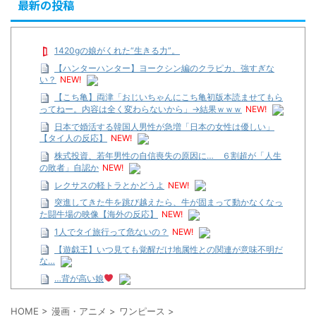
最新の投稿
1420gの娘がくれた“生きる力”。
【ハンターハンター】ヨークシン編のクラピカ、強すぎな
い？
NEW!
【こち亀】両津「おじいちゃんにこち亀初版本読ませてもら
ってねー。内容は全く変わらないから」→結果ｗｗｗ
NEW!
日本で婚活する韓国人男性が急増「日本の女性は優しい」
【タイ人の反応】
NEW!
株式投資、若年男性の自信喪失の原因に… ６割超が「人生
の敗者」自認か
NEW!
レクサスの軽トラとかどうよ
NEW!
突進してきた牛を跳び越えたら、牛が固まって動かなくなっ
た闘牛場の映像【海外の反応】
NEW!
1人でタイ旅行って危ないの？
NEW!
【遊戯王】いつ見ても覚醒だけ地属性との関連が意味不明だ
な…
…背が高い娘
【遊戯王】いつ見ても覚醒だけ地属性との関連が意味不明だ
な…
HOME
>
漫画・アニメ
>
ワンピース
>