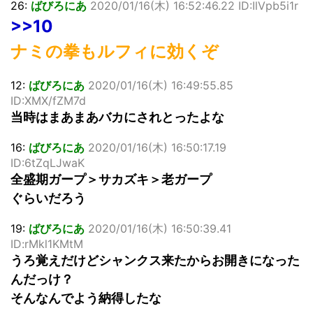
26:
ばびろにあ
2020/01/16(木) 16:52:46.22 ID:IlVpb5i1r
>>10
ナミの拳もルフィに効くぞ
12:
ばびろにあ
2020/01/16(木) 16:49:55.85
ID:XMX/fZM7d
当時はまあまあバカにされとったよな
16:
ばびろにあ
2020/01/16(木) 16:50:17.19
ID:6tZqLJwaK
全盛期ガープ＞サカズキ＞老ガープ
ぐらいだろう
19:
ばびろにあ
2020/01/16(木) 16:50:39.41
ID:rMkl1KMtM
うろ覚えだけどシャンクス来たからお開きになった
んだっけ？
そんなんでよう納得したな