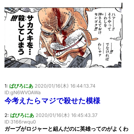
超能力が使えるようになったので限界まで極める事にした件
その２
北原ももさんの挑発!!!
【画像】『プリズマ☆イリヤ』の新グッズ、流石に一線を越
えてしまう
敵「ダンクーガは合体するまでが長過ぎてつまらない」←合
体する前から面白いんだよなぁ
まとめチェッカーは閉鎖しました。RSSの解除をお願いしま
す。
【信長の野望・新生】米問屋をどういう時にどこに建てるの
かわからない
NHKにようこそ！を見終えたんだがｗｗｗ
1:
ばびろにあ
2020/01/16(木) 16:44:13.74
Powered by livedoor 相互RSS
ID:gN6WVOAWa
今考えたらマジで殺せた模様
2:
ばびろにあ
2020/01/16(木) 16:45:43.37
ID:3166rwqu0
ガープがロジャーと組んだのに英雄ってのがよくわ