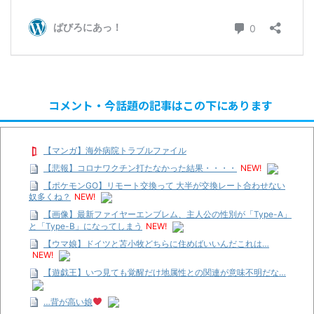
コメント・今話題の記事はこの下にあります
【マンガ】海外病院トラブルファイル
【悲報】コロナワクチン打たなかった結果・・・・
NEW!
【ポケモンGO】リモート交換って 大半が交換レート合わせない
奴多くね？
NEW!
【画像】最新ファイヤーエンブレム、主人公の性別が「Type-A」
と「Type-B」になってしまう
NEW!
【ウマ娘】ドイツと苫小牧どちらに住めばいいんだこれは…
NEW!
【遊戯王】いつ見ても覚醒だけ地属性との関連が意味不明だな…
…背が高い娘