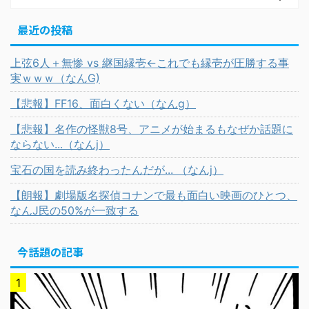
最近の投稿
上弦6人＋無惨 vs 継国縁壱←これでも縁壱が圧勝する事
実ｗｗｗ（なんG)
【悲報】FF16、面白くない（なんg）
【悲報】名作の怪獣8号、アニメが始まるもなぜか話題に
ならない...（なんj）
宝石の国を読み終わったんだが... （なんj）
【朗報】劇場版名探偵コナンで最も面白い映画のひとつ、
なんJ民の50%が一致する
今話題の記事