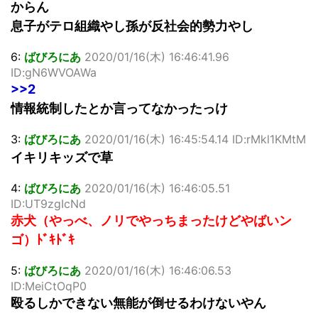
からん
息子がテロ組織やし孫が反社会的勢力やし
6:
ばびろにあ
2020/01/16(木) 16:46:41.96
ID:gN6WVOAWa
>>2
情報統制したとか言ってなかったっけ
3:
ばびろにあ
2020/01/16(木) 16:45:54.14 ID:rMkl1KMtM
イキリキッズで草
4:
ばびろにあ
2020/01/16(木) 16:46:05.51
ID:UT9zgIcNd
赤犬（やっべ、ノリでやっちまったけどやばいン
ゴ）ﾄﾞｷﾄﾞｷ
5:
ばびろにあ
2020/01/16(木) 16:46:06.53
ID:MeiCtOqP0
殴るしかできない無能が倒せるわけないやん