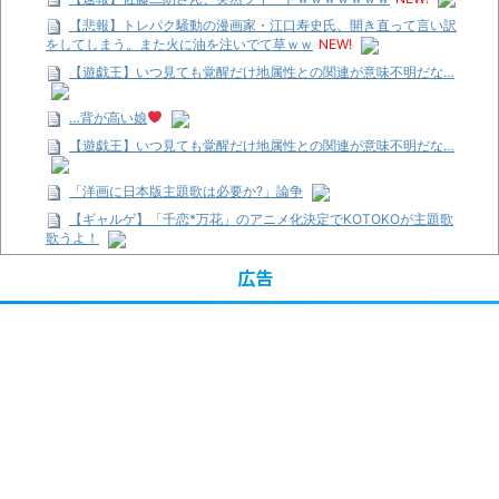
【悲報】トレパク騒動の漫画家・江口寿史氏、開き直って言い訳
をしてしまう。また火に油を注いでて草ｗｗ
NEW!
【遊戯王】いつ見ても覚醒だけ地属性との関連が意味不明だな…
…背が高い娘
【遊戯王】いつ見ても覚醒だけ地属性との関連が意味不明だな…
「洋画に日本版主題歌は必要か?」論争
【ギャルゲ】「千恋*万花」のアニメ化決定でKOTOKOが主題歌
歌うよ！
【R-18】真・女神転生 Road to the Transcendence【二次創作】
広告
第２０話
【画像】この女優さん、可愛すぎる
【遊戯王】いつ見ても覚醒だけ地属性との関連が意味不明だな…
【朗報】齋藤飛鳥、前屈みで完全に見えてる動画が拡散されてし
まう…
【画像】『プリズマ☆イリヤ』の新グッズ、流石に一線を越えて
しまう
【画像】顔100点、体30点の女ｗｗｗ