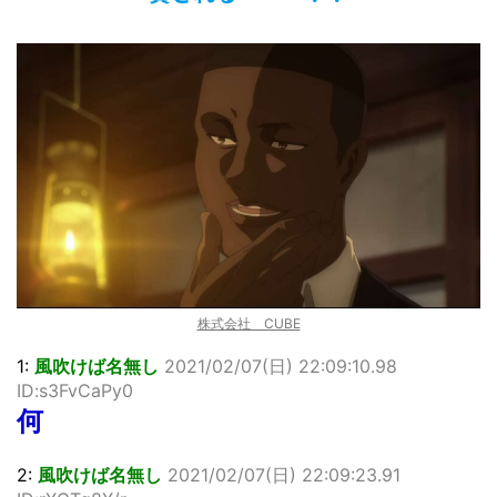
佐藤絢音ちゃん(11)が万バズ！！
「洋画に日本版主題歌は必要か?」論争
超能力が使えるようになったので限界まで極める事にした件
その２
北原ももさんの挑発!!!
【画像】『プリズマ☆イリヤ』の新グッズ、流石に一線を越
えてしまう
敵「ダンクーガは合体するまでが長過ぎてつまらない」←合
体する前から面白いんだよなぁ
まとめチェッカーは閉鎖しました。RSSの解除をお願いしま
す。
【信長の野望・新生】米問屋をどういう時にどこに建てるの
かわからない
株式会社 CUBE
NHKにようこそ！を見終えたんだがｗｗｗ
1:
風吹けば名無し
2021/02/07(日) 22:09:10.98
ID:s3FvCaPy0
Powered by livedoor 相互RSS
何
2:
風吹けば名無し
2021/02/07(日) 22:09:23.91