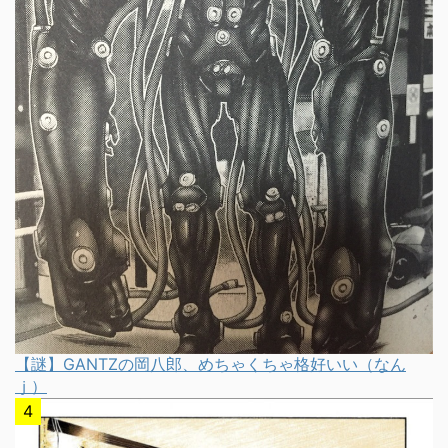
【謎】GANTZの岡八郎、めちゃくちゃ格好いい（なん
ｊ）