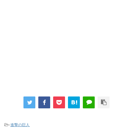
…背が高い娘
「洋画に日本版主題歌は必要か?」論争
超能力が使えるようになったので限界まで極める事にした件 その
２
【画像】『プリズマ☆イリヤ』の新グッズ、流石に一線を越えて
しまう
まとめチェッカーは閉鎖しました。RSSの解除をお願いします。
Powered by livedoor 相互RSS
-
進撃の巨人