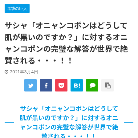
…背が高い娘
進撃の巨人
【遊戯王】いつ見ても覚醒だけ地属性との関連が意味不明だ
な…
サシャ「オニャンコポンはどうして
「洋画に日本版主題歌は必要か?」論争
【ギャルゲ】「千恋*万花」のアニメ化決定でKOTOKOが主
肌が黒いのですか？」に対するオニ
題歌歌うよ！
【R-18】真・女神転生 Road to the Transcendence【二次
ャンコポンの完璧な解答が世界で絶
創作】 第２０話
北原ももさんの挑発!!!
賛される・・・！！
【画像】この女優さん、可愛すぎる
2021年3月4日
【遊戯王】いつ見ても覚醒だけ地属性との関連が意味不明だ
な…
美少女図鑑AWARD2026グランプリ・榎本彩乃、グラビア披
露！透明感が凄い！！
【朗報】齋藤飛鳥、前屈みで完全に見えてる動画が拡散され
てしまう…
サシャ「オニャンコポンはどうして
【画像】『プリズマ☆イリヤ』の新グッズ、流石に一線を越
えてしまう
肌が黒いのですか？」に対するオニ
北原ももさんの挑発!!!
ャンコポンの完璧な解答が世界で絶
【画像】顔100点、体30点の女ｗｗｗ
賛される・・・！！
…背が高い娘