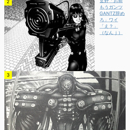
玄野「お前
もうガンツ
GANTZ辞め
ろ」ワイ
「え？」
（なんｊ）