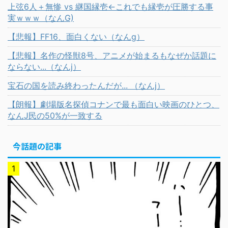
上弦6人＋無惨 vs 継国縁壱←これでも縁壱が圧勝する事
実ｗｗｗ（なんG)
【悲報】FF16、面白くない（なんg）
【悲報】名作の怪獣8号、アニメが始まるもなぜか話題に
ならない...（なんj）
宝石の国を読み終わったんだが... （なんj）
【朗報】劇場版名探偵コナンで最も面白い映画のひとつ、
なんJ民の50%が一致する
今話題の記事