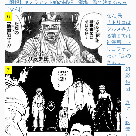
【朗報】キメラアント編のMVP、満場一致で決まるｗｗ
（なんj）
なんj民
「トリコは
グルメ界入
る前までは
神漫画」ト
リコファン
わい「あの
さぁ…」
幻
影
旅
団
「
さ
て
、
略
奪
し