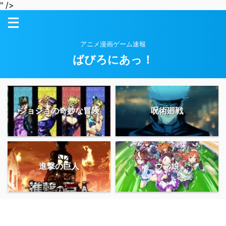
" />
アニメ漫画ゲーム速報
ばびろにあっ！
ジョジョの奇妙な冒険
呪術廻戦
進撃の巨人
ウマ娘