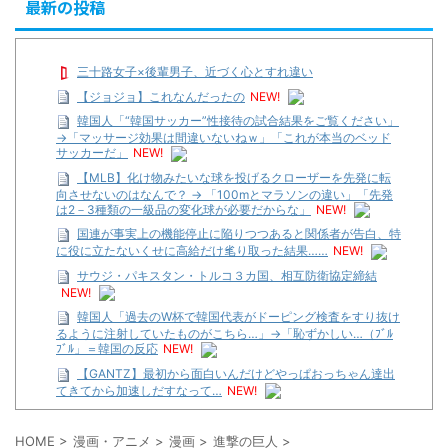
最新の投稿
三十路女子×後輩男子、近づく心とすれ違い
【ジョジョ】これなんだったの
NEW!
韓国人「“韓国サッカー”性接待の試合結果をご覧ください」
→「マッサージ効果は間違いないねｗ」「これが本当のベッド
サッカーだ」
NEW!
【MLB】化け物みたいな球を投げるクローザーを先発に転
向させないのはなんで？ → 「100mとマラソンの違い」「先発
は2－3種類の一級品の変化球が必要だからな」
NEW!
国連が事実上の機能停止に陥りつつあると関係者が告白、特
に役に立たないくせに高給だけ毟り取った結果……
NEW!
サウジ・パキスタン・トルコ３カ国、相互防衛協定締結
NEW!
韓国人「過去のW杯で韓国代表がドーピング検査をすり抜け
るように注射していたものがこちら…」→「恥ずかしい…（ﾌﾞﾙ
ﾌﾞﾙ」＝韓国の反応
NEW!
【GANTZ】最初から面白いんだけどやっぱおっちゃん達出
てきてから加速しだすなって…
NEW!
【遊戯王】いつ見ても覚醒だけ地属性との関連が意味不明だ
な…
HOME
>
漫画・アニメ
>
漫画
>
進撃の巨人
>