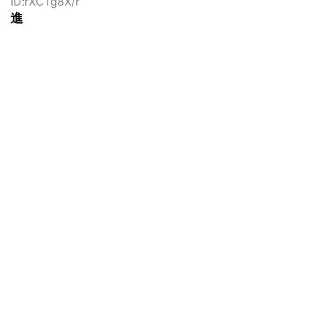
ID:rXCTg8X/r
進