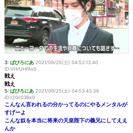
…背が高い娘
佐藤絢音ちゃん(11)が万バズ！！
「洋画に日本版主題歌は必要か?」論争
超能力が使えるようになったので限界まで極める事にした件
その２
北原ももさんの挑発!!!
【画像】『プリズマ☆イリヤ』の新グッズ、流石に一線を越
えてしまう
敵「ダンクーガは合体するまでが長過ぎてつまらない」←合
体する前から面白いんだよなぁ
3:
ばびろにあ
2021/09/25(土) 04:52:13.40
まとめチェッカーは閉鎖しました。RSSの解除をお願いしま
ID:VHrUHfAx0
す。
戦え
【信長の野望・新生】米問屋をどういう時にどこに建てるの
戦え
かわからない
5:
ばびろにあ
2021/09/25(土) 04:53:43.39
NHKにようこそ！を見終えたんだがｗｗｗ
ID:r2Gr03Bx0
こんなん言われるの分かってるのにやるメンタルが
Powered by livedoor 相互RSS
すげーよ
こんな奴を本当に将来の天皇陛下の義兄にしてええ
んか