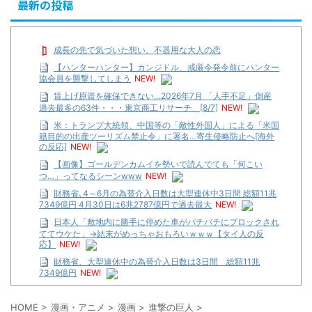
最新の投稿
成長の先で気づいた想い、不器用な大人の恋
【ハンターハンター】カンジドル、戒厳令発令前にハンター
協会員を襲撃してしまう
NEW!
賃上げ原資を確保できない…2026年7月 「人手不足」倒産
過去最多の63件・・・東京商工リサーチ [8/7]
NEW!
米：トランプ大統領、中国等の「敵性外国人」による「米国
籍目的の出産ツーリズム禁止令」に署名…寄生侵略防止へ[海外
の反応]
NEW!
【画像】ゴールデンカムイを勢いで読んでても「何こい
つ…」ってなるシーンwww
NEW!
財務省､4～6月の為替介入日数は大型連休中3日間 総額11兆
7349億円 4月30日は6兆2787億円で過去最大
NEW!
日本人「敷地内に勝手に停めた車がバチバチにブロックされ
ててウケた」→結末がめっちゃおもろいｗｗｗ【タイ人の反
応】
NEW!
財務省、大型連休中の為替介入日数は3日間 総額11兆
7349億円
NEW!
【遊戯王】いつ見ても覚醒だけ地属性との関連が意味不明だ
な…
HOME
>
漫画・アニメ
>
漫画
>
進撃の巨人
>