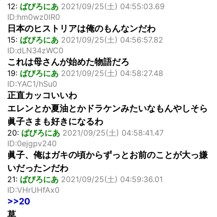
12:
ばびろにあ
2021/09/25(土) 04:55:03.69
ID:hm0wz0lR0
日本のヒストリアは俺のもんなンだわ
15:
ばびろにあ
2021/09/25(土) 04:56:57.82
ID:dLN34zWC0
これは母さんが始めた物語だろ
19:
ばびろにあ
2021/09/25(土) 04:58:27.48
ID:YAC1/hSu0
正直カッコいいわ
エレンとか夏油とかドラケンみたいなもんやしそら
眞子さまも好きになるわ
20:
ばびろにあ
2021/09/25(土) 04:58:41.47
ID:0ejgpv240
眞子、俺はガキの頃からずっとお前のことが大っ嫌
いだったンだわ
21:
ばびろにあ
2021/09/25(土) 04:59:36.01
ID:VHrUHfAx0
>>20
草