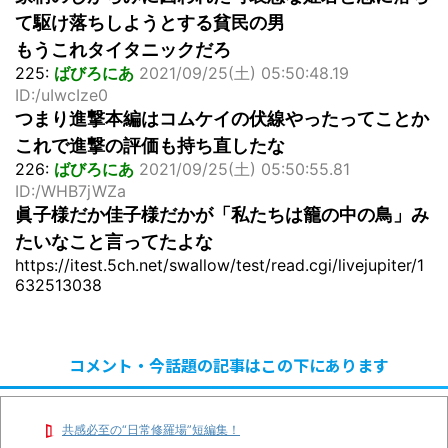
て駆け落ちしようとする貧民の男
もうこれタイタニックだろ
225:
ばびろにあ
2021/09/25(土) 05:50:48.19
ID:/uIwcIze0
つまり進撃本編はコムケイの伏線やったってことか
これで進撃の評価も持ち直したな
226:
ばびろにあ
2021/09/25(土) 05:50:55.81
ID:/WHB7jWZa
眞子様だか佳子様だかが「私たちは籠の中の鳥」み
たいなこと言ってたよな
https://itest.5ch.net/swallow/test/read.cgi/livejupiter/1
632513038
コメント・今話題の記事はこの下にあります
共感必至の“日常修羅場”短編集！