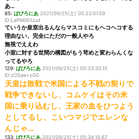
あ…
85:
ばびろにあ
2021/09/25(土) 05:23:01.59
ID:LaPM0DUud
ていうか皇室出るんならマスコミにもヘコヘコする
理由ない、完全にただの一般人やろ
無視でええわ
小室に対する世間の構図がもう苛めと変わらんくな
ってるやろ
129:
ばびろにあ
2021/09/25(土) 05:33:33.15
ID:zO5ae+zG0
天皇は敗戦で米国による不戦の契りで
戦争できないし、コムケイはその米
国に乗り込むし、王家の血をひつよう
としてるし、こいつマジでエレンな
んじゃ…
133:
ばびろにあ
2021/09/25(土) 05:34:19.67