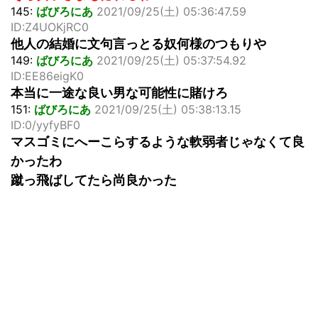
145:
ばびろにあ
2021/09/25(土) 05:36:47.59
ID:Z4UOKjRC0
他人の結婚に文句言っとる奴何様のつもりや
149:
ばびろにあ
2021/09/25(土) 05:37:54.92
ID:EE86eigK0
本当に一途な良い男な可能性に賭けろ
151:
ばびろにあ
2021/09/25(土) 05:38:13.15
ID:0/yyfyBF0
マスゴミにへーこらするような軟弱者じゃなくて良
かったわ
蹴っ飛ばしてたら尚良かった