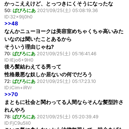
かっこええけど、とっつきにくそうになったな
50:
ばびろにあ
2021/09/25(土) 05:08:19.36
ID:32x9lj0h0
>>48
なんかニューヨークは美容室めちゃくちゃ高いみた
いなのは聞いたことあるから
そういう理由じゃね?
70:
ばびろにあ
2021/09/25(土) 05:16:41.46
ID:IEjo6+9H0
後ろ髪結わえてる男って
性格最悪な奴しか居ないの何でだろう
72:
ばびろにあ
2021/09/25(土) 05:17:23.10
ID:iCim+iRVr
>>70
まともに社会と関わってる人間ならそんな髪型許さ
れんやろ
78:
ばびろにあ
2021/09/25(土) 05:20:39.49
ID:FjC9u5Ii0