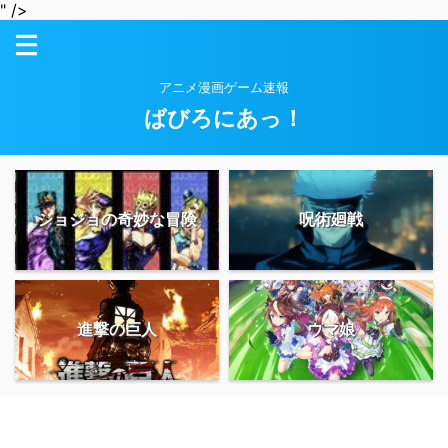
" />
アニメ漫画ゲーム速報
ばびろにあっ！
ジョジョの奇妙な冒険
呪術廻戦
進撃の巨人
ウマ娘