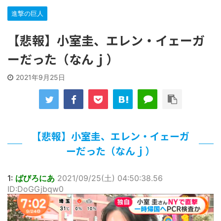
…背が高い娘
進撃の巨人
【遊戯王】いつ見ても覚醒だけ地属性との関連が意味不明だ
な…
【悲報】小室圭、エレン・イェーガ
「洋画に日本版主題歌は必要か?」論争
【ギャルゲ】「千恋*万花」のアニメ化決定でKOTOKOが主
ーだった（なんｊ）
題歌歌うよ！
【R-18】真・女神転生 Road to the Transcendence【二次
2021年9月25日
創作】 第２０話
北原ももさんの挑発!!!
【画像】この女優さん、可愛すぎる
【遊戯王】いつ見ても覚醒だけ地属性との関連が意味不明だ
な…
【悲報】小室圭、エレン・イェーガ
美少女図鑑AWARD2026グランプリ・榎本彩乃、グラビア披
露！透明感が凄い！！
ーだった（なんｊ）
【朗報】齋藤飛鳥、前屈みで完全に見えてる動画が拡散され
てしまう…
【画像】『プリズマ☆イリヤ』の新グッズ、流石に一線を越
1:
ばびろにあ
2021/09/25(土) 04:50:38.56
えてしまう
ID:DoGGjbqw0
北原ももさんの挑発!!!
【画像】顔100点、体30点の女ｗｗｗ