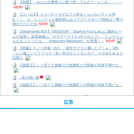
【急募】「みんな仕事帰りに家で何してんの？」←これ・・・・
NEW!
【スパロボ】インパクトやアルファ外伝くらいのバランス求
む！！ → インパクトも最終的にはコアブースターで雑魚は一撃で
倒せてたけどね
NEW!
【beatmania IIDX】(26/08/06)「Sparkle Fruit Lab.｣に最終ルー
ムが追加！ 追加楽曲に「サタデーナイト⭐︎ギャロップ」「じぇりー じ
ゅえる ジャングル」「Iridescent Memories」が登場！！
NEW!
【画像】ラノベ作家（52）「新作ラブコメ書いたぞ！ｗ」X民
「いい歳こいてラブコメ（笑）恥ずかしくないの？」←やめたれｗと
話題に
【遊戯王】いつ見ても覚醒だけ地属性との関連が意味不明だな…
…背が高い娘
【遊戯王】いつ見ても覚醒だけ地属性との関連が意味不明だな…
「洋画に日本版主題歌は必要か?」論争
広告
【ギャルゲ】「千恋*万花」のアニメ化決定でKOTOKOが主題歌
歌うよ！
【R-18】真・女神転生 Road to the Transcendence【二次創作】
第２０話
【画像】この女優さん、可愛すぎる