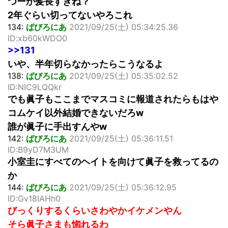
つーか髪長すぎね？
2年ぐらい切ってないやろこれ
134:
ばびろにあ
2021/09/25(土) 05:34:25.36
ID:xb60kWDO0
>>131
いや、半年切らなかったらこうなるよ
138:
ばびろにあ
2021/09/25(土) 05:35:02.52
ID:NIC9LQQkr
でも眞子もここまでマスコミに報道されたらもはや
コムケイ以外結婚できないだろw
誰が眞子に手出すんやw
142:
ばびろにあ
2021/09/25(土) 05:36:11.51
ID:B9yD7M3UM
小室圭にすべてのヘイトを向けて眞子を救ってるの
か
144:
ばびろにあ
2021/09/25(土) 05:36:12.95
ID:Gv18IAHh0
びっくりするくらいさわやかイケメンやん
そら眞子さまも惚れるわ