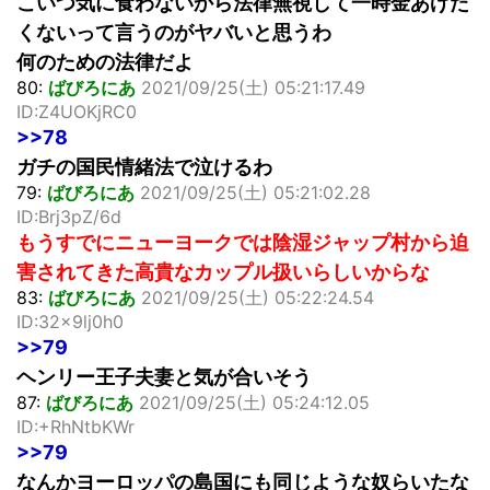
こいつ気に食わないから法律無視して一時金あげた
くないって言うのがヤバいと思うわ
何のための法律だよ
80:
ばびろにあ
2021/09/25(土) 05:21:17.49
ID:Z4UOKjRC0
>>78
ガチの国民情緒法で泣けるわ
79:
ばびろにあ
2021/09/25(土) 05:21:02.28
ID:Brj3pZ/6d
もうすでにニューヨークでは陰湿ジャップ村から迫
害されてきた高貴なカップル扱いらしいからな
83:
ばびろにあ
2021/09/25(土) 05:22:24.54
ID:32x9lj0h0
>>79
ヘンリー王子夫妻と気が合いそう
87:
ばびろにあ
2021/09/25(土) 05:24:12.05
ID:+RhNtbKWr
>>79
なんかヨーロッパの島国にも同じような奴らいたな