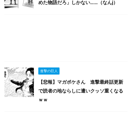
めた物語だろ」しかない……（なんj）
進撃の巨人
【悲報】マガポケさん 進撃最終話更新
で読者の地ならしに遭いクッソ重くなる
ｗｗ