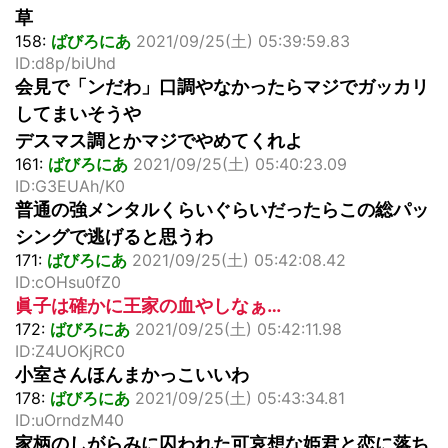
草
158:
ばびろにあ
2021/09/25(土) 05:39:59.83
ID:d8p/biUhd
会見で「ンだわ」口調やなかったらマジでガッカリ
してまいそうや
デスマス調とかマジでやめてくれよ
161:
ばびろにあ
2021/09/25(土) 05:40:23.09
ID:G3EUAh/K0
普通の強メンタルくらいぐらいだったらこの総パッ
シングで逃げると思うわ
171:
ばびろにあ
2021/09/25(土) 05:42:08.42
ID:cOHsu0fZ0
眞子は確かに王家の血やしなぁ…
172:
ばびろにあ
2021/09/25(土) 05:42:11.98
ID:Z4UOKjRC0
小室さんほんまかっこいいわ
178:
ばびろにあ
2021/09/25(土) 05:43:34.81
ID:uOrndzM40
家柄のしがらみに囚われた可哀想な姫君と恋に落ち