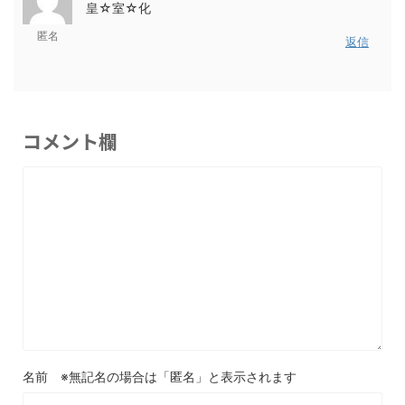
皇☆室☆化
匿名
返信
コメント欄
名前