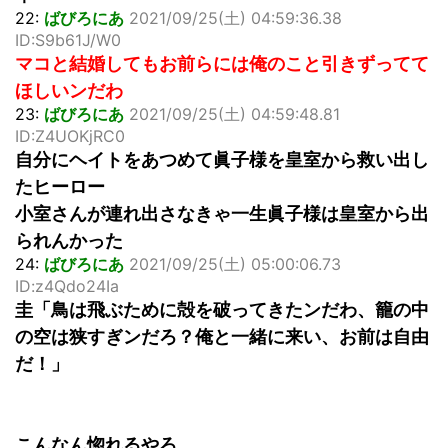
22:
ばびろにあ
2021/09/25(土) 04:59:36.38
ID:S9b61J/W0
マコと結婚してもお前らには俺のこと引きずってて
ほしいンだわ
23:
ばびろにあ
2021/09/25(土) 04:59:48.81
ID:Z4UOKjRC0
自分にヘイトをあつめて眞子様を皇室から救い出し
たヒーロー
小室さんが連れ出さなきゃ一生眞子様は皇室から出
られんかった
24:
ばびろにあ
2021/09/25(土) 05:00:06.73
ID:z4Qdo24Ia
圭「鳥は飛ぶために殻を破ってきたンだわ、籠の中
の空は狭すぎンだろ？俺と一緒に来い、お前は自由
だ！」
こんなん惚れるやろ