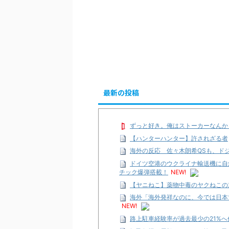
最新の投稿
ずっと好き。俺はストーカーなんか
【ハンターハンター】許されざる者
海外の反応 佐々木朗希QSも、ド
ドイツ空港のウクライナ輸送機に自
チック爆弾搭載！
NEW!
【ヤニねこ】薬物中毒のヤクねこの
海外「海外発祥なのに、今では日本
NEW!
路上駐車経験率が過去最少の21%