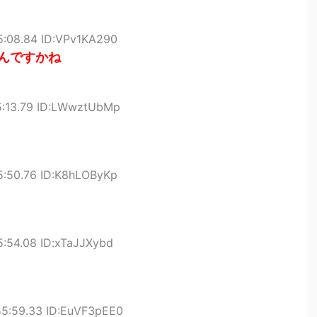
5:08.84 ID:VPv1KA290
んですかね
5:13.79 ID:LWwztUbMp
5:50.76 ID:K8hLOByKp
5:54.08 ID:xTaJJXybd
55:59.33 ID:EuVF3pEE0