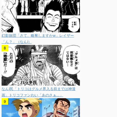
幻影旅団「さて、略奪しますかw」レイザー
「ん？」（なんj）
なんj民「トリコはグルメ界入る前までは神漫
画」トリコファンわい「あのさぁ…」