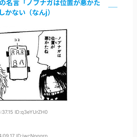
の名言「ノブナガは位置が悪かた
界まで極める事にした件 その２
しかない（なんj）
グッズ、流石に一線を越えてしまう
過ぎてつまらない」←合体する前から面白いんだよなぁ
RSSの解除をお願いします。
いう時にどこに建てるのかわからない
がｗｗｗ
3:37.15 ID:q3eYUrZH0
4:09.17 ID:jwcNngqrp