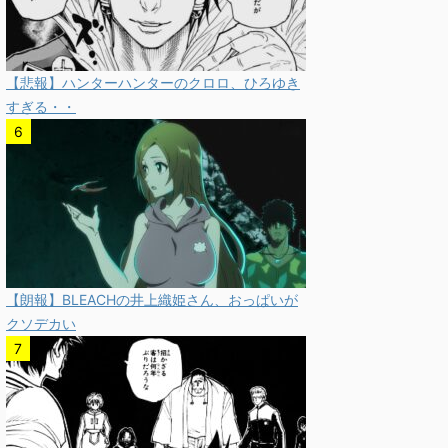
【悲報】ハンターハンターのクロロ、ひろゆき
すぎる・・
【朗報】BLEACHの井上織姫さん、おっぱいが
クソデカい