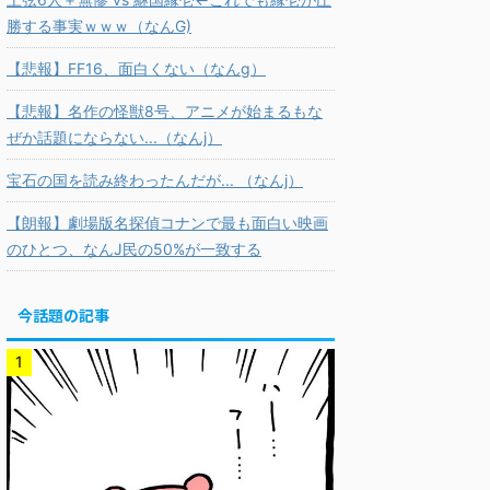
勝する事実ｗｗｗ（なんG)
【悲報】FF16、面白くない（なんg）
【悲報】名作の怪獣8号、アニメが始まるもな
ぜか話題にならない...（なんj）
宝石の国を読み終わったんだが... （なんj）
【朗報】劇場版名探偵コナンで最も面白い映画
のひとつ、なんJ民の50%が一致する
今話題の記事