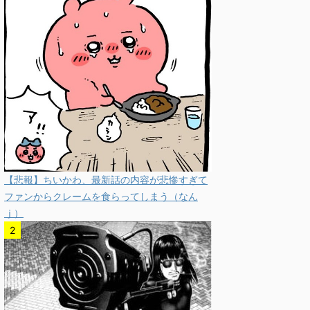
【悲報】ちいかわ、最新話の内容が悲惨すぎて
ファンからクレームを食らってしまう（なん
ｊ）