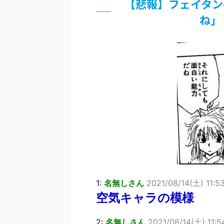
【悲報】フェイタン
超能力が使えるようになったので限
ね」
北原ももさんの挑発!!!
【画像】『プリズマ☆イリヤ』の新
敵「ダンクーガは合体するまでが長
まとめチェッカーは閉鎖しました。
【信長の野望・新生】米問屋をどう
NHKにようこそ！を見終えたんだ
Powered by livedoor 相互RSS
1:
名無しさん
2021/08/14(土) 11:5
空気キャラの模様
2:
名無しさん
2021/08/14(土) 11:5