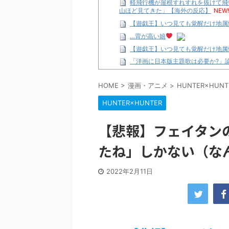
軽飛行機が屋根すれすれを抜けて飛
山ほど見てきた」【海外の反応】
NEW!
【遊戯王】いつ見ても覚醒だけ地属
…背が高い娘
【遊戯王】いつ見ても覚醒だけ地属
「洋画に日本版主題歌は必要か?」
【ギャルゲ】「千恋*万花」のアニメ
HOME
>
漫画・アニメ
>
HUNTER×HUNT
【R-18】真・女神転生 Road to th
北原ももさんの挑発!!!
HUNTER×HUNTER
【画像】この女優さん、可愛すぎる
【遊戯王】いつ見ても覚醒だけ地属
【悲報】フェイタン
美少女図鑑AWARD2026グラン
たね」しかない（なん
【朗報】齋藤飛鳥、前屈みで完全に
【画像】『プリズマ☆イリヤ』の新
2022年2月11日
北原ももさんの挑発!!!
【画像】顔100点、体30点の女ｗ
…背が高い娘
佐藤絢音ちゃん(11)が万バズ！！
「洋画に日本版主題歌は必要か?」