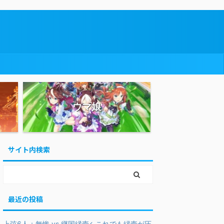
ウマ娘
サイト内検索
最近の投稿
上弦6人＋無惨 vs 継国縁壱←これでも縁壱が圧