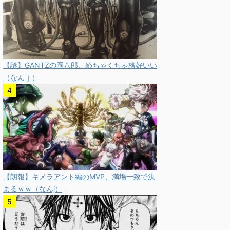
【謎】GANTZの岡八郎、めちゃくちゃ格好いい
（なんｊ）
【朗報】キメラアント編のMVP、満場一致で決
まるｗｗ（なんj）