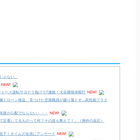
じゃない。
NEW!
ジャース逆転サヨナラ負けで7連敗！大谷痛恨併殺打
NEW!
爆ドローン接近、見つけた空港職員が蹴り落とす…高性能プラス
末路が心配でならない・・・
NEW!
で定着してるものって何？その逆も教えて！」（海外の反応）
へ低下！タイムズ会員にアンケート
NEW!