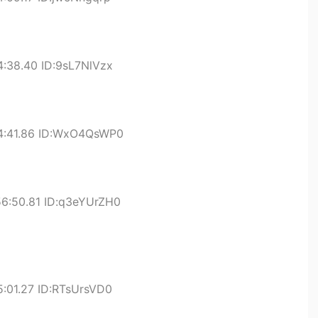
4:38.40 ID:9sL7NlVzx
54:41.86 ID:WxO4QsWP0
56:50.81 ID:q3eYUrZH0
5:01.27 ID:RTsUrsVD0