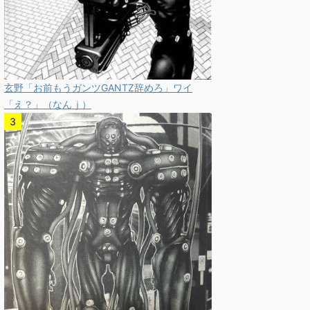
玄野「お前もうガンツGANTZ辞めろ」ワイ
「え？」（なんｊ）