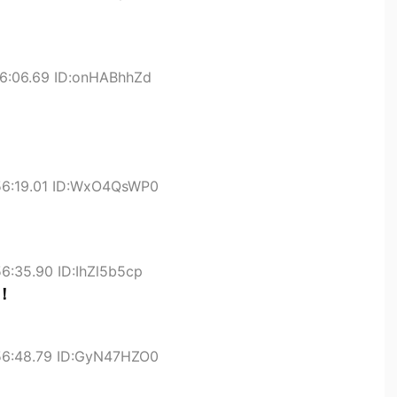
56:06.69 ID:onHABhhZd
56:19.01 ID:WxO4QsWP0
6:35.90 ID:IhZl5b5cp
！
56:48.79 ID:GyN47HZO0