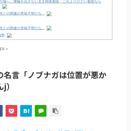
行場へ、車輪を出さないまま胴体着陸「これよりひどい着陸なら
性との関連が意味不明だな…
性との関連が意味不明だな…
論争
化決定でKOTOKOが主題歌歌うよ！
ER
>
e Transcendence【二次創作】 第２０話
性との関連が意味不明だな…
の名言「ノブナガは位置が悪か
プリ・榎本彩乃、グラビア披露！透明感が凄い！！
j）
見えてる動画が拡散されてしまう…
グッズ、流石に一線を越えてしまう
ｗｗ
論争