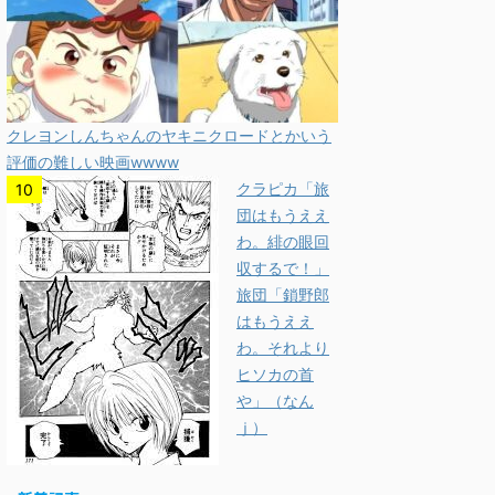
クレヨンしんちゃんのヤキニクロードとかいう
評価の難しい映画wwww
クラピカ「旅
団はもうええ
わ。緋の眼回
収するで！」
旅団「鎖野郎
はもうええ
わ。それより
ヒソカの首
や」（なん
ｊ）