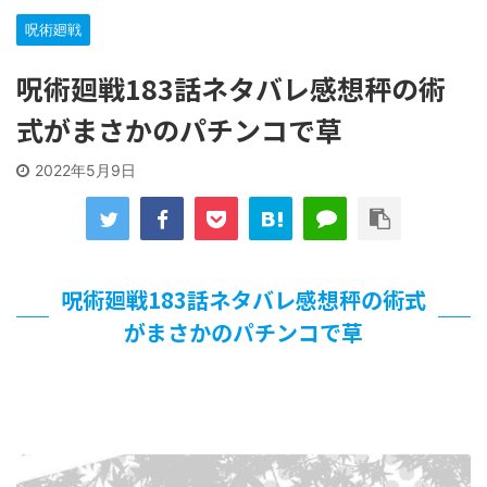
「洋画に日本版主題歌は必要か?」論争
呪術廻戦
【ギャルゲ】「千恋*万花」のアニメ化決定でKOTOKOが主
題歌歌うよ！
呪術廻戦183話ネタバレ感想秤の術
【R-18】真・女神転生 Road to the Transcendence【二次
創作】 第２０話
式がまさかのパチンコで草
北原ももさんの挑発!!!
【画像】この女優さん、可愛すぎる
2022年5月9日
【遊戯王】いつ見ても覚醒だけ地属性との関連が意味不明だ
な…
美少女図鑑AWARD2026グランプリ・榎本彩乃、グラビア披
露！透明感が凄い！！
【朗報】齋藤飛鳥、前屈みで完全に見えてる動画が拡散され
呪術廻戦183話ネタバレ感想秤の術式
てしまう…
【画像】『プリズマ☆イリヤ』の新グッズ、流石に一線を越
がまさかのパチンコで草
えてしまう
北原ももさんの挑発!!!
【画像】顔100点、体30点の女ｗｗｗ
…背が高い娘
佐藤絢音ちゃん(11)が万バズ！！
「洋画に日本版主題歌は必要か?」論争