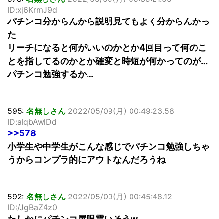
ID:xj6KrmJ9d
パチンコ分からんから説明見てもよく分からんかっ
た
リーチになると何がいいのかとか4回目って何のこ
とを指してるのかとか確変と時短が何かってのが…
パチンコ勉強するか…
595:
名無しさん
2022/05/09(月) 00:49:23.58
ID:aIqbAwlDd
>>578
小学生や中学生がこんな感じでパチンコ勉強しちゃ
うからコンプラ的にアウトなんだろうね
592:
名無しさん
2022/05/09(月) 00:45:48.12
ID:/JgBaZ4z0
たしかにパチンコ屋呪霊いそうw