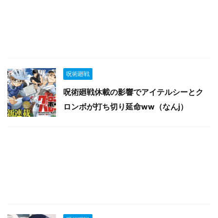
呪術廻戦
呪術廻戦休載の影響でアイテルシーとク
ロンボが打ち切り延命ww（なんj）