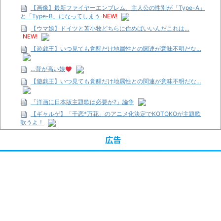
【画像】最新ファイヤーエンブレム、主人公の性別が「Type-A」
と「Type-B」になってしまう
NEW!
【ウマ娘】ドイツと苫小牧どちらに住めばいいんだこれは…
NEW!
【遊戯王】いつ見ても覚醒だけ地属性との関連が意味不明だな…
…背が高い娘
【遊戯王】いつ見ても覚醒だけ地属性との関連が意味不明だな…
「洋画に日本版主題歌は必要か?」論争
【ギャルゲ】「千恋*万花」のアニメ化決定でKOTOKOが主題歌
歌うよ！
【R-18】真・女神転生 Road to the Transcendence【二次創作】
広告
第２０話
【画像】この女優さん、可愛すぎる
【遊戯王】いつ見ても覚醒だけ地属性との関連が意味不明だな…
【朗報】齋藤飛鳥、前屈みで完全に見えてる動画が拡散されてし
まう…
【画像】『プリズマ☆イリヤ』の新グッズ、流石に一線を越えて
しまう