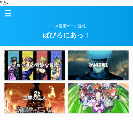
" />
アニメ漫画ゲーム速報
ばびろにあっ！
ジョジョの奇妙な冒険
呪術廻戦
進撃の巨人
ウマ娘