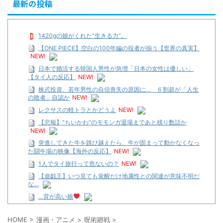
最新の投稿
1420gの娘がくれた“生きる力”。
【ONE PIECE】空白の100年編の役者が揃う【世界の真実】
NEW!
日本で婚活する韓国人男性が急増「日本の女性は優しい」
【タイ人の反応】
NEW!
株式投資、若年男性の自信喪失の原因に… ６割超が「人生
の敗者」自認か
NEW!
レクサスの軽トラとかどうよ
NEW!
【悲報】”ちいかわ”のモモンガ退場まであと残り数話か
NEW!
突進してきた牛を跳び越えたら、牛が固まって動かなくなっ
た闘牛場の映像【海外の反応】
NEW!
1人でタイ旅行って危ないの？
NEW!
【遊戯王】いつ見ても覚醒だけ地属性との関連が意味不明だ
な…
…背が高い娘
【遊戯王】いつ見ても覚醒だけ地属性との関連が意味不明だ
な…
HOME
>
漫画・アニメ
>
呪術廻戦
>