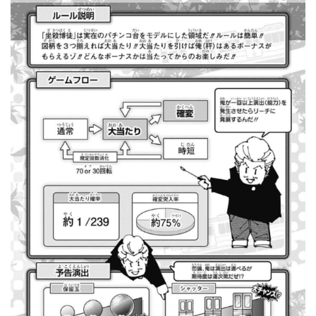
超能力が使えるようになったので限界まで極める事にした件
その２
北原ももさんの挑発!!!
【画像】『プリズマ☆イリヤ』の新グッズ、流石に一線を越
えてしまう
敵「ダンクーガは合体するまでが長過ぎてつまらない」←合
体する前から面白いんだよなぁ
まとめチェッカーは閉鎖しました。RSSの解除をお願いしま
す。
【信長の野望・新生】米問屋をどういう時にどこに建てるの
かわからない
NHKにようこそ！を見終えたんだがｗｗｗ
Powered by livedoor 相互RSS