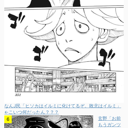
なんJ民「ヒソカはイルミに化けてるぞ。敗北はイルミ」
←こいつ何だったん？？？
玄野「お前
もうガンツ