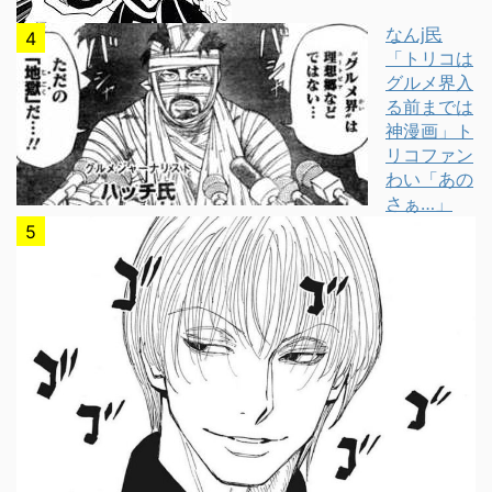
なんj民
「トリコは
グルメ界入
る前までは
神漫画」ト
リコファン
わい「あの
さぁ…」