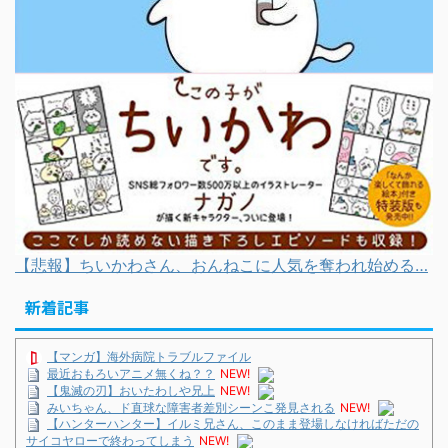
【悲報】ちいかわさん、おんねこに人気を奪われ始める…
新着記事
【マンガ】海外病院トラブルファイル
最近おもろいアニメ無くね？？
NEW!
【鬼滅の刃】おいたわしや兄上
NEW!
みいちゃん、ド直球な障害者差別シーンこ発見される
NEW!
【ハンターハンター】イルミ兄さん、このまま登場しなければただの
サイコヤローで終わってしまう
NEW!