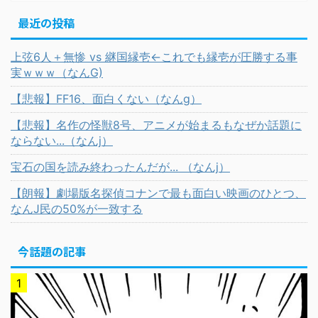
最近の投稿
上弦6人＋無惨 vs 継国縁壱←これでも縁壱が圧勝する事
実ｗｗｗ（なんG)
【悲報】FF16、面白くない（なんg）
【悲報】名作の怪獣8号、アニメが始まるもなぜか話題に
ならない...（なんj）
宝石の国を読み終わったんだが... （なんj）
【朗報】劇場版名探偵コナンで最も面白い映画のひとつ、
なんJ民の50%が一致する
今話題の記事