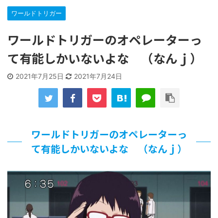
【遊戯王】いつ見ても覚醒だけ地属性との関連が意味不明だ
な…
ワールドトリガー
「洋画に日本版主題歌は必要か?」論争
【ギャルゲ】「千恋*万花」のアニメ化決定でKOTOKOが主
ワールドトリガーのオペレーターっ
題歌歌うよ！
て有能しかいないよな （なんｊ）
【R-18】真・女神転生 Road to the Transcendence【二次
創作】 第２０話
北原ももさんの挑発!!!
2021年7月25日
2021年7月24日
【画像】この女優さん、可愛すぎる
【遊戯王】いつ見ても覚醒だけ地属性との関連が意味不明だ
な…
美少女図鑑AWARD2026グランプリ・榎本彩乃、グラビア披
露！透明感が凄い！！
ワールドトリガーのオペレーターっ
【朗報】齋藤飛鳥、前屈みで完全に見えてる動画が拡散され
て有能しかいないよな （なんｊ）
てしまう…
【画像】『プリズマ☆イリヤ』の新グッズ、流石に一線を越
えてしまう
北原ももさんの挑発!!!
【画像】顔100点、体30点の女ｗｗｗ
…背が高い娘
佐藤絢音ちゃん(11)が万バズ！！