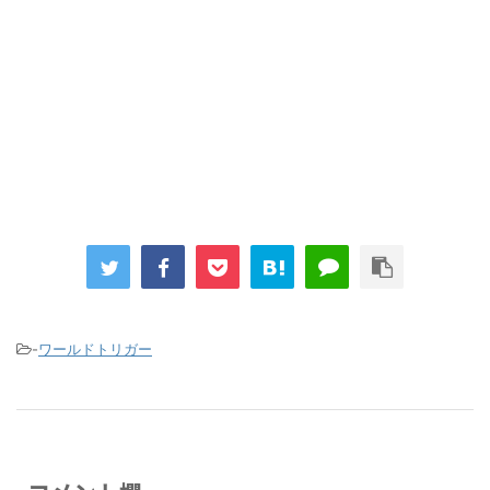
しまう
まとめチェッカーは閉鎖しました。RSSの解除をお願いします。
Powered by livedoor 相互RSS
-
ワールドトリガー