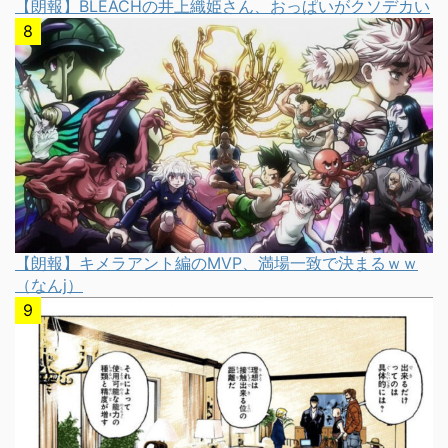
【朗報】BLEACHの井上織姫さん、おっぱいがクソデカい
【朗報】キメラアント編のMVP、満場一致で決まるｗｗ
（なんj）