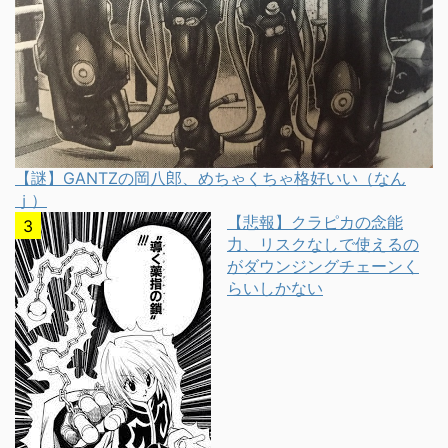
【謎】GANTZの岡八郎、めちゃくちゃ格好いい（なん
ｊ）
【悲報】クラピカの念能
力、リスクなしで使えるの
がダウンジングチェーンく
らいしかない