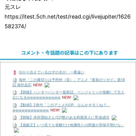
元スレ
https://itest.5ch.net/test/read.cgi/livejupiter/1626
582374/
コメント・今話題の記事はこの下にあります
分かり合えているはずの夫が、一番遠い
海外「この裏切りは予想外（笑）」アニメ『黄泉のツガイ』第18
話 海外反応
NEW!
【朗報】ハンターハンター最新話、ベンジャミンが覚醒して主人
公になるwwwwwwwwwww
NEW!
【動画】Z世代「このアニメのOP、なんかキモくね？」
wwwwwwwwwwww
NEW!
【朗報】本田望結さん(22)艶のある和風美人に育成成功
【遊戯王】いつ見ても覚醒だけ地属性との関連が意味不明だな…