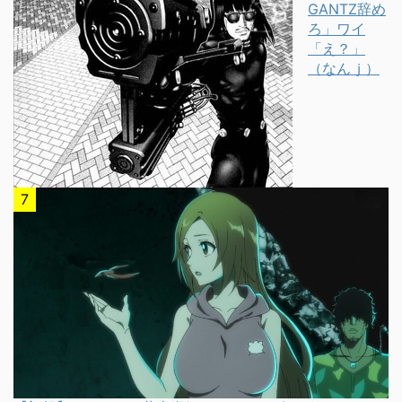
GANTZ辞め
ろ」ワイ
「え？」
（なんｊ）