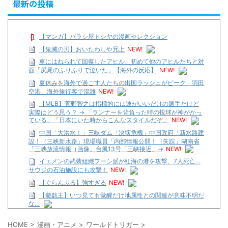
最新の投稿
【マンガ】バラシ屋トシヤの漫画セレクション
【鬼滅の刃】おいたわしや兄上
NEW!
車にはねられて回復したアヒル、初めて他のアヒルたちと対
面「尻尾のふりふりで泣いた」【海外の反応】
NEW!
夏休みを海外で過ごす人たちの出国ラッシュがピーク 羽田
空港、海外旅行客で混雑
NEW!
【MLB】菅野智之は指標的には運がいいだけの選手だけど
実際はどう思う？ → 「ランナーを背負った時の投球が神がかっ
ている」「日本にいた時からこんなスタイルだぞ」
NEW!
中国「大洪水！」三峡ダム「決壊危機」中国政府「新水路建
設！（三峡新水路」現場職員「内部情報公開！（失踪」湖南省
「三峡放流情報（画像」台風13号「三峡接近」→
NEW!
イエメンの武装組織フーシ派が紅海の港を攻撃、7人死亡…
サウジの石油施設にも攻撃！
NEW!
【ぐらんぶる】強すぎる
NEW!
【遊戯王】いつ見ても覚醒だけ地属性との関連が意味不明だ
な…
…背が高い娘
HOME
>
漫画・アニメ
>
ワールドトリガー
>