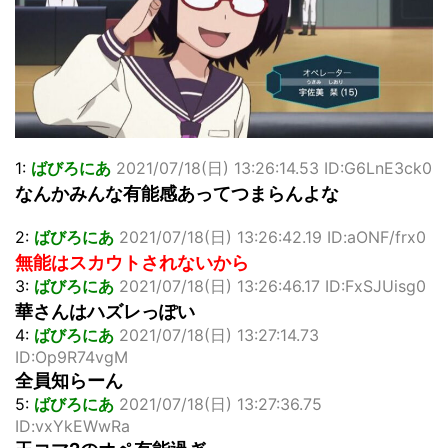
「洋画に日本版主題歌は必要か?」論争
超能力が使えるようになったので限界まで極める事にした件
その２
北原ももさんの挑発!!!
【画像】『プリズマ☆イリヤ』の新グッズ、流石に一線を越
えてしまう
敵「ダンクーガは合体するまでが長過ぎてつまらない」←合
1:
ばびろにあ
2021/07/18(日) 13:26:14.53 ID:G6LnE3ck0
体する前から面白いんだよなぁ
まとめチェッカーは閉鎖しました。RSSの解除をお願いしま
なんかみんな有能感あってつまらんよな
す。
【信長の野望・新生】米問屋をどういう時にどこに建てるの
2:
ばびろにあ
2021/07/18(日) 13:26:42.19 ID:aONF/frx0
かわからない
無能はスカウトされないから
NHKにようこそ！を見終えたんだがｗｗｗ
3:
ばびろにあ
2021/07/18(日) 13:26:46.17 ID:FxSJUisg0
華さんはハズレっぽい
Powered by livedoor 相互RSS
4:
ばびろにあ
2021/07/18(日) 13:27:14.73
ID:Op9R74vgM
全員知らーん
5:
ばびろにあ
2021/07/18(日) 13:27:36.75
ID:vxYkEWwRa