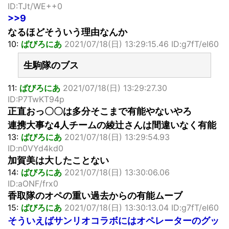
ID:TJt/WE++0
>>9
なるほどそういう理由なんか
10:
ばびろにあ
2021/07/18(日) 13:29:15.46 ID:g7fT/eI60
生駒隊のブス
11:
ばびろにあ
2021/07/18(日) 13:29:27.30
ID:P7TwKT94p
正直おっ〇〇は多分そこまで有能やないやろ
連携大事な4人チームの綾辻さんは間違いなく有能
13:
ばびろにあ
2021/07/18(日) 13:29:54.93
ID:n0VYd4kd0
加賀美は大したことない
14:
ばびろにあ
2021/07/18(日) 13:30:06.06
ID:aONF/frx0
香取隊のオペの重い過去からの有能ムーブ
15:
ばびろにあ
2021/07/18(日) 13:30:13.04 ID:g7fT/eI60
そういえばサンリオコラボにはオペレーターのグッ