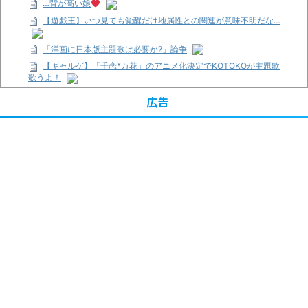
…背が高い娘
【遊戯王】いつ見ても覚醒だけ地属性との関連が意味不明だな…
「洋画に日本版主題歌は必要か?」論争
【ギャルゲ】「千恋*万花」のアニメ化決定でKOTOKOが主題歌
歌うよ！
【R-18】真・女神転生 Road to the Transcendence【二次創作】
広告
第２０話
【画像】この女優さん、可愛すぎる
【遊戯王】いつ見ても覚醒だけ地属性との関連が意味不明だな…
【朗報】齋藤飛鳥、前屈みで完全に見えてる動画が拡散されてし
まう…
【画像】『プリズマ☆イリヤ』の新グッズ、流石に一線を越えて
しまう
【画像】顔100点、体30点の女ｗｗｗ
…背が高い娘
「洋画に日本版主題歌は必要か?」論争
超能力が使えるようになったので限界まで極める事にした件 その
２
【画像】『プリズマ☆イリヤ』の新グッズ、流石に一線を越えて