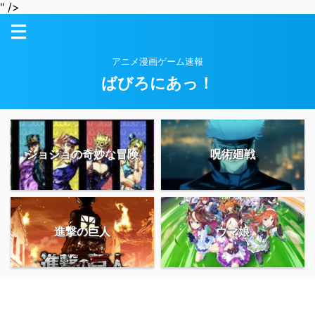
" />
アニメ漫画ゲーム速報
ばびろにあっ！
ジョジョの奇妙な冒険
呪術廻戦
進撃の巨人
ウマ娘