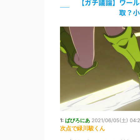
【ガチ議論】ワール
佐藤絢音ちゃん(11)が万バズ！！
「洋画に日本版主題歌は必要か?」
取？小
超能力が使えるようになったので限
北原ももさんの挑発!!!
【画像】『プリズマ☆イリヤ』の新
敵「ダンクーガは合体するまでが長
まとめチェッカーは閉鎖しました。
【信長の野望・新生】米問屋をどう
NHKにようこそ！を見終えたんだ
Powered by livedoor 相互RSS
1:
ばびろにあ
2021/06/05(土) 04:
次点で緑川駿くん