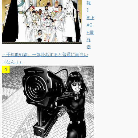
報
】
BLE
AC
H最
終
章
・千年血戦篇、一気読みすると普通に面白い
（なんｊ）