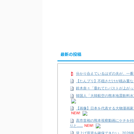
最新の投稿
分かり合えているはずの夫が、一番
【たんプリ】不穏さだけが積み重な
鈴木奈々「垂れてたバストが上がっ
韓国人「大韓航空の熊本地震飲料水
【画像】日本を代表する大物漫画家
NEW!
高市首相の熊本視察動画にケチを付
りと……
NEW!
賃上げ原資を確保できない…2026