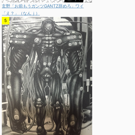
玄野「お前もうガンツGANTZ辞めろ」ワイ
「え？」（なんｊ）