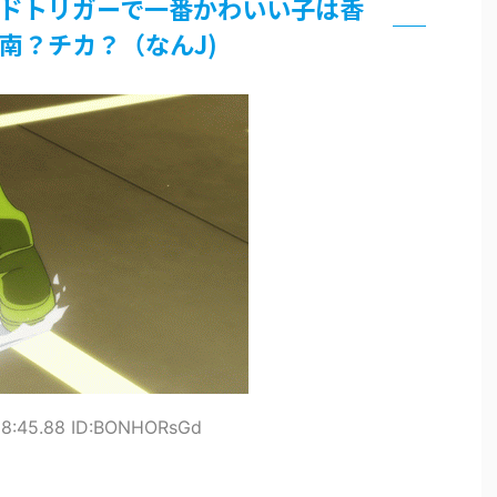
ドトリガーで一番かわいい子は香
論争
南？チカ？（なんJ)
界まで極める事にした件 その２
グッズ、流石に一線を越えてしまう
過ぎてつまらない」←合体する前から面白いんだよなぁ
RSSの解除をお願いします。
いう時にどこに建てるのかわからない
がｗｗｗ
28:45.88 ID:BONHORsGd