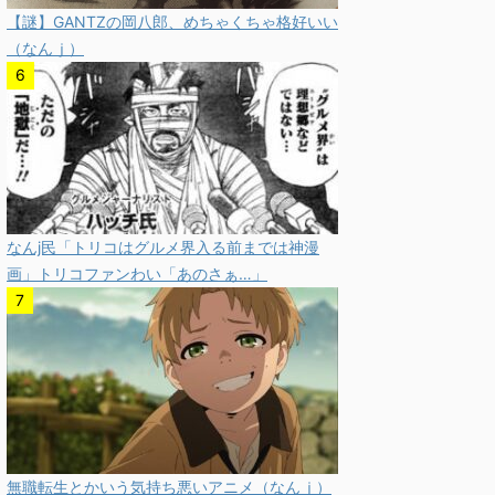
【謎】GANTZの岡八郎、めちゃくちゃ格好いい
（なんｊ）
なんj民「トリコはグルメ界入る前までは神漫
画」トリコファンわい「あのさぁ…」
無職転生とかいう気持ち悪いアニメ（なんｊ）