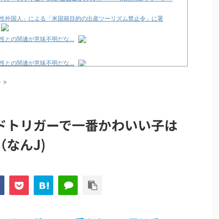
性外国人」による「米国籍目的の出産ツーリズム禁止令」に署
性との関連が意味不明だな…
性との関連が意味不明だな…
論争
ー
>
化決定でKOTOKOが主題歌歌うよ！
e Transcendence【二次創作】 第２０話
ドトリガーで一番かわいい子は
性との関連が意味不明だな…
なんJ)
プリ・榎本彩乃、グラビア披露！透明感が凄い！！
見えてる動画が拡散されてしまう…
グッズ、流石に一線を越えてしまう
ｗｗ