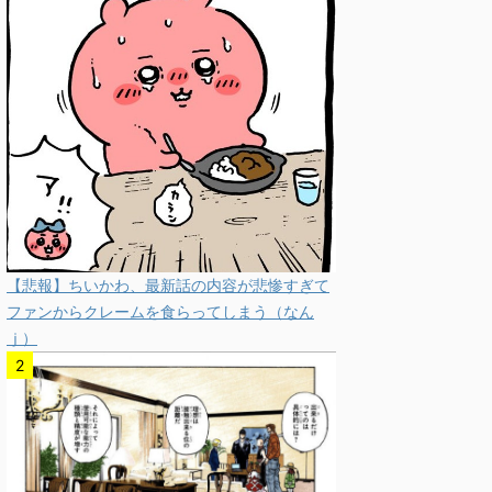
【悲報】ちいかわ、最新話の内容が悲惨すぎて
ファンからクレームを食らってしまう（なん
ｊ）