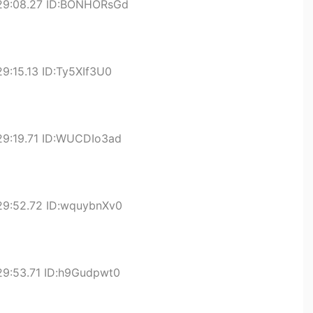
29:08.27 ID:BONHORsGd
9:15.13 ID:Ty5XIf3U0
29:19.71 ID:WUCDIo3ad
29:52.72 ID:wquybnXv0
29:53.71 ID:h9Gudpwt0