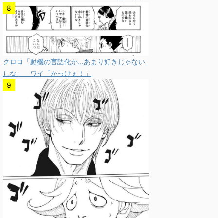
クロロ「動機の言語化か…あまり好きじゃない
しな」 ワイ「かっけぇ！」