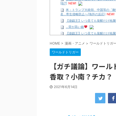
[8/7]
NEW!
米：トランプ大統領、中国等の「敵
名…寄生侵略防止へ[海外の反応]
NEW!
【遊戯王】いつ見ても覚醒だけ地属
…背が高い娘
【遊戯王】いつ見ても覚醒だけ地属
「洋画に日本版主題歌は必要か?」
HOME
>
漫画・アニメ
>
ワールドトリガ
【ギャルゲ】「千恋*万花」のアニメ
ワールドトリガー
【R-18】真・女神転生 Road to th
北原ももさんの挑発!!!
【ガチ議論】ワール
【画像】この女優さん、可愛すぎる
【遊戯王】いつ見ても覚醒だけ地属
香取？小南？チカ？（
美少女図鑑AWARD2026グラン
【朗報】齋藤飛鳥、前屈みで完全に
2021年6月14日
【画像】『プリズマ☆イリヤ』の新
北原ももさんの挑発!!!
【画像】顔100点、体30点の女ｗ
…背が高い娘