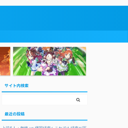
ウマ娘
サイト内検索
最近の投稿
上弦6人＋無惨 vs 継国縁壱←これでも縁壱が圧