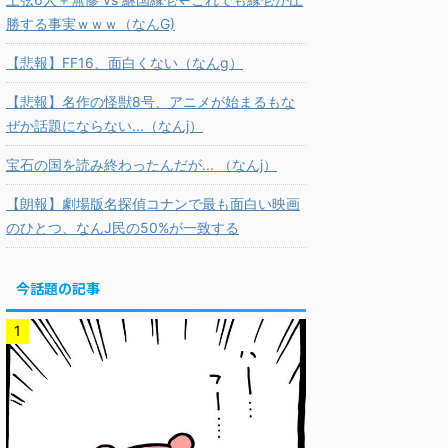
勝する事実ｗｗｗ（なんG)
【悲報】FF16、面白くない（なんg）
【悲報】名作の怪獣8号、アニメが始まるもな
ぜか話題にならない...（なんj）
宝石の国を読み終わったんだが... （なんj）
【朗報】劇場版名探偵コナンで最も面白い映画
のひとつ、なんJ民の50%が一致する
今話題の記事