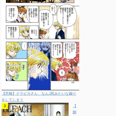
【悲報】クラピカさん、なんJ民みたいな煽り
をしてしまう
【
朗