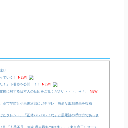
遠い
っていく！
NEW!
た！」下着姿を公開！！！
NEW!
支援に対する日本人の反応をご覧ください・・・」→「」
NEW!
、高市早苗と小泉進次郎にガチギレ 痛烈な風刺漫画を投稿
けたタレント、「正体バレバレよな」と黒電話の呼び方であっさ
年7月 「人手不足」倒産 過去最多の63件・・・東京商工リサーチ