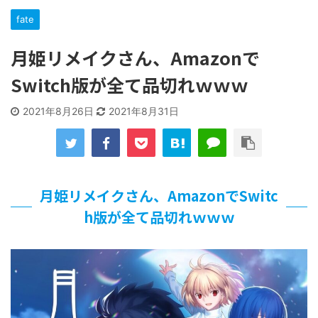
「洋画に日本版主題歌は必要か?」論争
fate
【ギャルゲ】「千恋*万花」のアニメ化決定でKOTOKOが主
題歌歌うよ！
月姫リメイクさん、Amazonで
【R-18】真・女神転生 Road to the Transcendence【二次
創作】 第２０話
Switch版が全て品切れｗｗｗ
北原ももさんの挑発!!!
【画像】この女優さん、可愛すぎる
2021年8月26日
2021年8月31日
【遊戯王】いつ見ても覚醒だけ地属性との関連が意味不明だ
な…
美少女図鑑AWARD2026グランプリ・榎本彩乃、グラビア披
露！透明感が凄い！！
【朗報】齋藤飛鳥、前屈みで完全に見えてる動画が拡散され
月姫リメイクさん、AmazonでSwitc
てしまう…
【画像】『プリズマ☆イリヤ』の新グッズ、流石に一線を越
h版が全て品切れｗｗｗ
えてしまう
北原ももさんの挑発!!!
【画像】顔100点、体30点の女ｗｗｗ
…背が高い娘
佐藤絢音ちゃん(11)が万バズ！！
「洋画に日本版主題歌は必要か?」論争