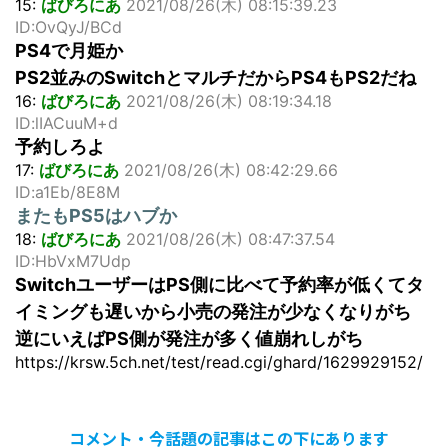
15:
ばびろにあ
2021/08/26(木) 08:15:39.23
ID:OvQyJ/BCd
PS4で月姫か
PS2並みのSwitchとマルチだからPS4もPS2だね
16:
ばびろにあ
2021/08/26(木) 08:19:34.18
ID:lIACuuM+d
予約しろよ
17:
ばびろにあ
2021/08/26(木) 08:42:29.66
ID:a1Eb/8E8M
またもPS5はハブか
18:
ばびろにあ
2021/08/26(木) 08:47:37.54
ID:HbVxM7Udp
SwitchユーザーはPS側に比べて予約率が低くてタ
イミングも遅いから小売の発注が少なくなりがち
逆にいえばPS側が発注が多く値崩れしがち
https://krsw.5ch.net/test/read.cgi/ghard/1629929152/
コメント・今話題の記事はこの下にあります