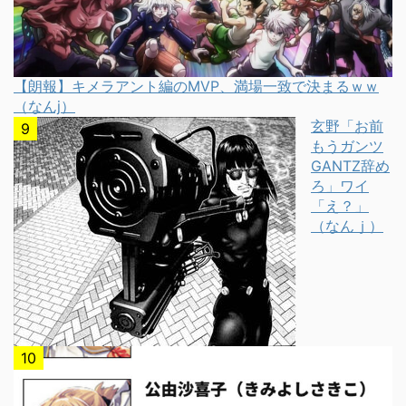
【朗報】キメラアント編のMVP、満場一致で決まるｗｗ
（なんj）
玄野「お前
もうガンツ
GANTZ辞め
ろ」ワイ
「え？」
（なんｊ）