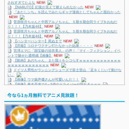
されすぎてたよな
NEW!
【NARUTO】幻覚が見えて耐えられなかった
NEW!
『あたしンち』を読んでみたらギャグ漫画としてちゃんと面白かった
NEW!
菅原咲月ちゃんと中西アルノちゃん、５期６期合同ライブをおねだ
り！！！【乃木坂46】
NEW!
菅原咲月ちゃんと中西アルノちゃん、５期６期合同ライブをおねだ
り！！！【乃木坂46】
NEW!
【ハンターハンター】死ぬまで
NEW!
【悲報】コロナワクチン打たなかった結果・・・・
NEW!
宮澤エマに「国宝級の浴衣美人」の声！「マイ・フィクション」イベ
ントで魅せた透明感【画像】
NEW!
【動画】あのちゃん、また我々をシコらすｗｗｗｗｗｗｗｗｗｗｗｗ
ｗｗｗｗｗｗｗｗｗｗｗｗ
NEW!
ドイツ人男性がランニングシューズで富士登山 「足をくじいて動けな
い」
【画像】ウマ娘声優さんが可愛いんだ！！
【画像】東名高速で4～5歳のドライバーが現れるｗｗｗ
正直ザ・ビートルズって過大評価されすぎじゃねないか？
今なら1ヵ月無料でアニメ見放題！
ドイツ人男性がランニングシューズで富士登山 「足をくじいて動けな
い」
巨人・坂本勇人が「1億円申告漏れ」 税務当局が指摘するも修正に応
じず
KOBAMETALが語る、ベビメタ主催フェスの見どころ
巨人・坂本勇人が「1億円申告漏れ」 税務当局が指摘するも修正に応
じず
「イケオジって言葉よくなくない？」 KAT-TUN上田竜也の問題提起