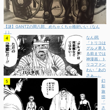
【謎】GANTZの岡八郎、めちゃくちゃ格好いい（なん
ｊ）
なんj民
「トリコは
グルメ界入
る前までは
神漫画」ト
リコファン
わい「あの
さぁ…」
幻
影
旅
団
「
さ