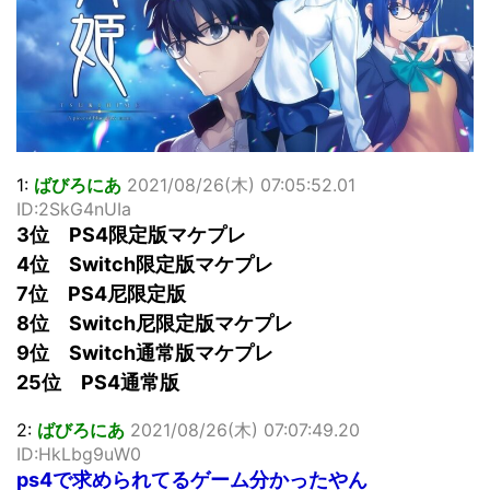
超能力が使えるようになったので限界まで極める事にした件
その２
北原ももさんの挑発!!!
【画像】『プリズマ☆イリヤ』の新グッズ、流石に一線を越
えてしまう
敵「ダンクーガは合体するまでが長過ぎてつまらない」←合
体する前から面白いんだよなぁ
まとめチェッカーは閉鎖しました。RSSの解除をお願いしま
1:
ばびろにあ
2021/08/26(木) 07:05:52.01
す。
ID:2SkG4nUIa
【信長の野望・新生】米問屋をどういう時にどこに建てるの
3位 PS4限定版マケプレ
かわからない
4位 Switch限定版マケプレ
NHKにようこそ！を見終えたんだがｗｗｗ
7位 PS4尼限定版
8位 Switch尼限定版マケプレ
Powered by livedoor 相互RSS
9位 Switch通常版マケプレ
25位 PS4通常版
2:
ばびろにあ
2021/08/26(木) 07:07:49.20
ID:HkLbg9uW0
ps4で求められてるゲーム分かったやん