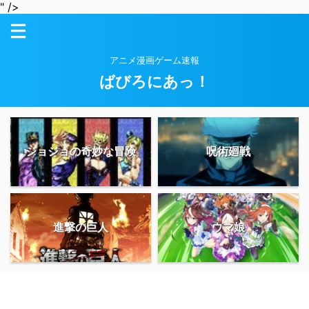
" />
アニメ漫画ゲーム速報
ばびろにあっ！
ジョジョの奇妙な冒険
呪術廻戦
進撃の巨人
ウマ娘