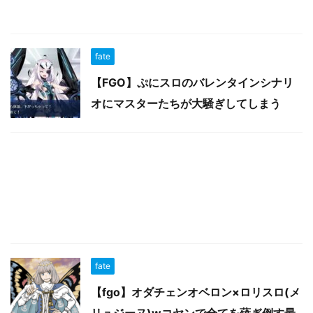
fate
【FGO】ぷにスロのバレンタインシナリ
オにマスターたちが大騒ぎしてしまう
fate
【fgo】オダチェンオベロン×ロリスロ(メ