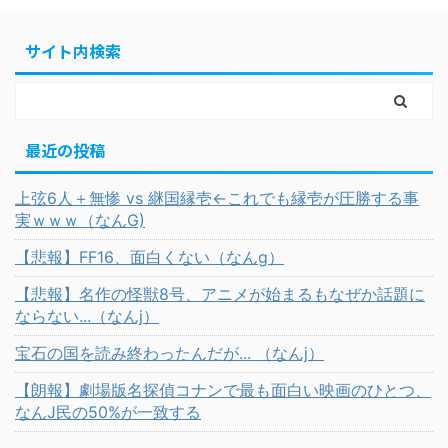
サイト内検索
最近の投稿
上弦6人＋無惨 vs 継国縁壱←これでも縁壱が圧勝する事
実ｗｗｗ（なんG)
【悲報】FF16、面白くない（なんg）
【悲報】名作の怪獣8号、アニメが始まるもなぜか話題に
ならない...（なんj）
宝石の国を読み終わったんだが... （なんj）
【朗報】劇場版名探偵コナンで最も面白い映画のひとつ、
なんJ民の50%が一致する