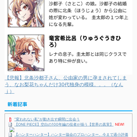
【悲報】北条沙都子さん、公由家の男に孕まされてしま
う、なお梨花ちゃんだけ30代独身の模様。。。（なん
ｊ）
新着記事
“変われない私”が動き出す瞬間に出会う
【ONE PIECE】空白の100年編の役者が揃う【世界の真実】
NEW!
【ハンターハンター】ハンター協会のプロハンター、今まで過小評価