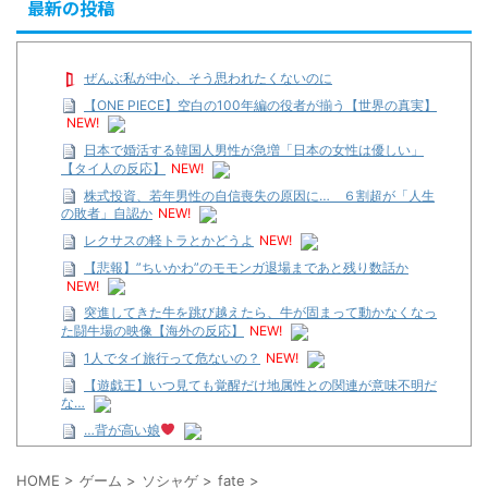
最新の投稿
ぜんぶ私が中心、そう思われたくないのに
【ONE PIECE】空白の100年編の役者が揃う【世界の真実】
NEW!
日本で婚活する韓国人男性が急増「日本の女性は優しい」
【タイ人の反応】
NEW!
株式投資、若年男性の自信喪失の原因に… ６割超が「人生
の敗者」自認か
NEW!
レクサスの軽トラとかどうよ
NEW!
【悲報】”ちいかわ”のモモンガ退場まであと残り数話か
NEW!
突進してきた牛を跳び越えたら、牛が固まって動かなくなっ
た闘牛場の映像【海外の反応】
NEW!
1人でタイ旅行って危ないの？
NEW!
【遊戯王】いつ見ても覚醒だけ地属性との関連が意味不明だ
な…
…背が高い娘
【遊戯王】いつ見ても覚醒だけ地属性との関連が意味不明だ
な…
HOME
>
ゲーム
>
ソシャゲ
>
fate
>