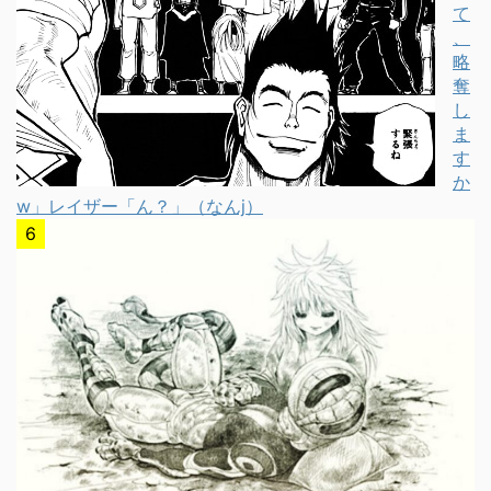
て
、
略
奪
し
ま
す
か
w」レイザー「ん？」（なんj）