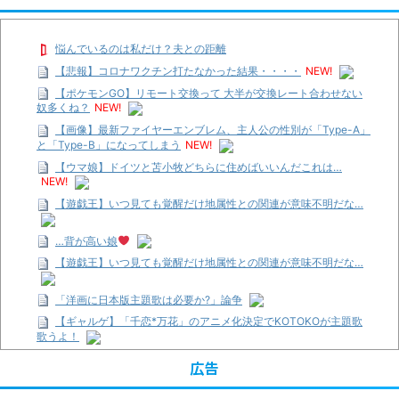
悩んでいるのは私だけ？夫との距離
【悲報】コロナワクチン打たなかった結果・・・・
NEW!
【ポケモンGO】リモート交換って 大半が交換レート合わせない
奴多くね？
NEW!
【画像】最新ファイヤーエンブレム、主人公の性別が「Type-A」
と「Type-B」になってしまう
NEW!
【ウマ娘】ドイツと苫小牧どちらに住めばいいんだこれは…
NEW!
【遊戯王】いつ見ても覚醒だけ地属性との関連が意味不明だな…
…背が高い娘
【遊戯王】いつ見ても覚醒だけ地属性との関連が意味不明だな…
「洋画に日本版主題歌は必要か?」論争
【ギャルゲ】「千恋*万花」のアニメ化決定でKOTOKOが主題歌
歌うよ！
【R-18】真・女神転生 Road to the Transcendence【二次創作】
広告
第２０話
【画像】この女優さん、可愛すぎる