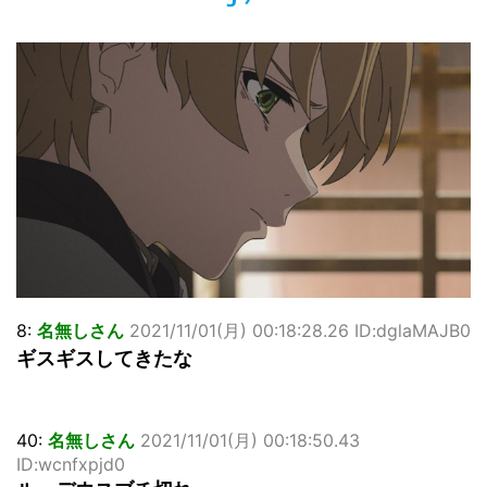
佐藤絢音ちゃん(11)が万バズ！！
「洋画に日本版主題歌は必要か?」論争
超能力が使えるようになったので限界まで極める事にした件
その２
北原ももさんの挑発!!!
【画像】『プリズマ☆イリヤ』の新グッズ、流石に一線を越
えてしまう
敵「ダンクーガは合体するまでが長過ぎてつまらない」←合
体する前から面白いんだよなぁ
まとめチェッカーは閉鎖しました。RSSの解除をお願いしま
す。
【信長の野望・新生】米問屋をどういう時にどこに建てるの
かわからない
NHKにようこそ！を見終えたんだがｗｗｗ
8:
名無しさん
2021/11/01(月) 00:18:28.26 ID:dglaMAJB0
ギスギスしてきたな
Powered by livedoor 相互RSS
40:
名無しさん
2021/11/01(月) 00:18:50.43
ID:wcnfxpjd0