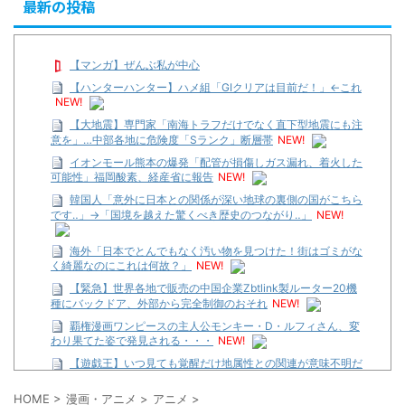
最新の投稿
【マンガ】ぜんぶ私が中心
【ハンターハンター】ハメ組「GIクリアは目前だ！」←これ
NEW!
【大地震】専門家「南海トラフだけでなく直下型地震にも注
意を」…中部各地に危険度「Sランク」断層帯
NEW!
イオンモール熊本の爆発「配管が損傷しガス漏れ、着火した
可能性」福岡酸素、経産省に報告
NEW!
韓国人「意外に日本との関係が深い地球の裏側の国がこちら
です‥」→「国境を越えた驚くべき歴史のつながり‥」
NEW!
海外「日本でとんでもなく汚い物を見つけた！街はゴミがな
く綺麗なのにこれは何故？」
NEW!
【緊急】世界各地で販売の中国企業Zbtlink製ルーター20機
種にバックドア、外部から完全制御のおそれ
NEW!
覇権漫画ワンピースの主人公モンキー・D・ルフィさん、変
わり果てた姿で発見される・・・
NEW!
【遊戯王】いつ見ても覚醒だけ地属性との関連が意味不明だ
な…
HOME
>
漫画・アニメ
>
アニメ
>
…背が高い娘