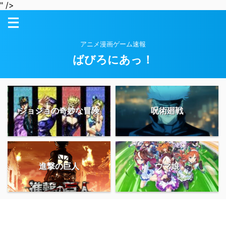
" />
アニメ漫画ゲーム速報
ばびろにあっ！
ジョジョの奇妙な冒険
呪術廻戦
進撃の巨人
ウマ娘