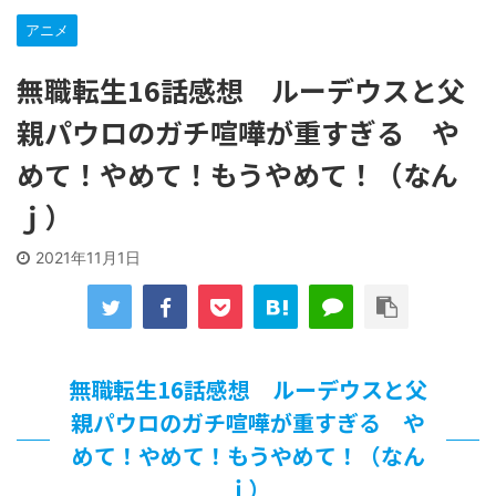
【遊戯王】いつ見ても覚醒だけ地属性との関連が意味不明だ
アニメ
な…
「洋画に日本版主題歌は必要か?」論争
無職転生16話感想 ルーデウスと父
【ギャルゲ】「千恋*万花」のアニメ化決定でKOTOKOが主
題歌歌うよ！
親パウロのガチ喧嘩が重すぎる や
【R-18】真・女神転生 Road to the Transcendence【二次
創作】 第２０話
めて！やめて！もうやめて！（なん
北原ももさんの挑発!!!
ｊ）
【画像】この女優さん、可愛すぎる
【遊戯王】いつ見ても覚醒だけ地属性との関連が意味不明だ
2021年11月1日
な…
美少女図鑑AWARD2026グランプリ・榎本彩乃、グラビア披
露！透明感が凄い！！
【朗報】齋藤飛鳥、前屈みで完全に見えてる動画が拡散され
てしまう…
【画像】『プリズマ☆イリヤ』の新グッズ、流石に一線を越
無職転生16話感想 ルーデウスと父
えてしまう
親パウロのガチ喧嘩が重すぎる や
北原ももさんの挑発!!!
めて！やめて！もうやめて！（なん
【画像】顔100点、体30点の女ｗｗｗ
…背が高い娘
ｊ）