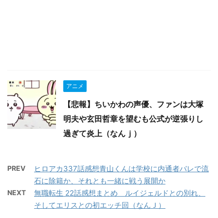
アニメ
【悲報】ちいかわの声優、ファンは大塚
明夫や玄田哲章を望むも公式が逆張りし
過ぎて炎上（なんｊ）
PREV
ヒロアカ337話感想青山くんは学校に内通者バレで流
石に除籍か、それとも一緒に戦う展開か
NEXT
無職転生 22話感想まとめ ルイジェルドとの別れ、
そしてエリスとの初エッチ回（なんＪ）