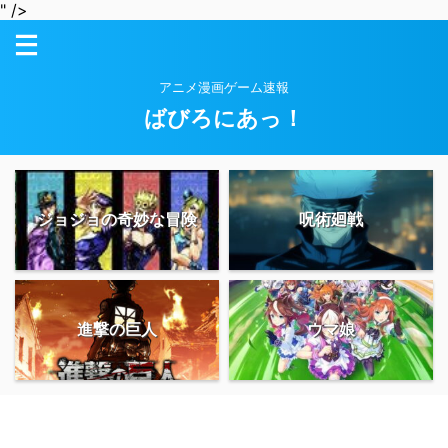
" />
アニメ漫画ゲーム速報
ばびろにあっ！
ジョジョの奇妙な冒険
呪術廻戦
進撃の巨人
ウマ娘