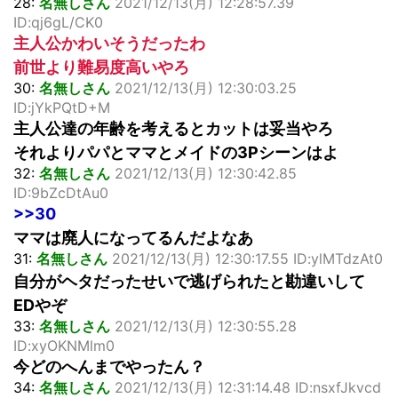
28:
名無しさん
2021/12/13(月) 12:28:57.39
ID:qj6gL/CK0
主人公かわいそうだったわ
前世より難易度高いやろ
30:
名無しさん
2021/12/13(月) 12:30:03.25
ID:jYkPQtD+M
主人公達の年齢を考えるとカットは妥当やろ
それよりパパとママとメイドの3Pシーンはよ
32:
名無しさん
2021/12/13(月) 12:30:42.85
ID:9bZcDtAu0
>>30
ママは廃人になってるんだよなあ
31:
名無しさん
2021/12/13(月) 12:30:17.55 ID:ylMTdzAt0
自分がヘタだったせいで逃げられたと勘違いして
EDやぞ
33:
名無しさん
2021/12/13(月) 12:30:55.28
ID:xyOKNMlm0
今どのへんまでやったん？
34:
名無しさん
2021/12/13(月) 12:31:14.48 ID:nsxfJkvcd