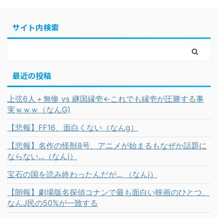
サイト内検索
最近の投稿
上弦6人＋無惨 vs 継国縁壱←これでも縁壱が圧勝する事
実ｗｗｗ（なんG)
【悲報】FF16、面白くない（なんg）
【悲報】名作の怪獣8号、アニメが始まるもなぜか話題に
ならない...（なんj）
宝石の国を読み終わったんだが... （なんj）
【朗報】劇場版名探偵コナンで最も面白い映画のひとつ、
なんJ民の50%が一致する