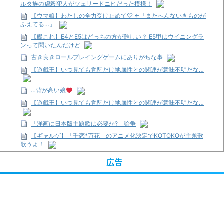
ルタ族の虐殺犯人がツェリードニヒだった模様！
【ウマ娘】わたしの全力受け止めて♡ ←「またへんないきものが
ふえてる…」
【艦これ】E4とE5はどっちの方が難しい？ E5甲はウイニングラ
ンって聞いたんだけど
古き良きロールプレイングゲームにありがちな事
【遊戯王】いつ見ても覚醒だけ地属性との関連が意味不明だな…
…背が高い娘
【遊戯王】いつ見ても覚醒だけ地属性との関連が意味不明だな…
「洋画に日本版主題歌は必要か?」論争
【ギャルゲ】「千恋*万花」のアニメ化決定でKOTOKOが主題歌
歌うよ！
【R-18】真・女神転生 Road to the Transcendence【二次創作】
広告
第２０話
【画像】この女優さん、可愛すぎる
【遊戯王】いつ見ても覚醒だけ地属性との関連が意味不明だな…
【朗報】齋藤飛鳥、前屈みで完全に見えてる動画が拡散されてし
まう…