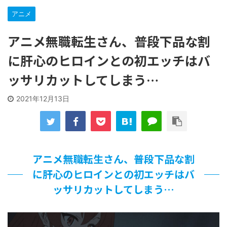
な…
アニメ
…背が高い娘
【遊戯王】いつ見ても覚醒だけ地属性との関連が意味不明だ
アニメ無職転生さん、普段下品な割
な…
「洋画に日本版主題歌は必要か?」論争
に肝心のヒロインとの初エッチはバ
【ギャルゲ】「千恋*万花」のアニメ化決定でKOTOKOが主
ッサリカットしてしまう…
題歌歌うよ！
【R-18】真・女神転生 Road to the Transcendence【二次
創作】 第２０話
2021年12月13日
北原ももさんの挑発!!!
【画像】この女優さん、可愛すぎる
【遊戯王】いつ見ても覚醒だけ地属性との関連が意味不明だ
な…
美少女図鑑AWARD2026グランプリ・榎本彩乃、グラビア披
アニメ無職転生さん、普段下品な割
露！透明感が凄い！！
に肝心のヒロインとの初エッチはバ
【朗報】齋藤飛鳥、前屈みで完全に見えてる動画が拡散され
てしまう…
ッサリカットしてしまう…
【画像】『プリズマ☆イリヤ』の新グッズ、流石に一線を越
えてしまう
北原ももさんの挑発!!!