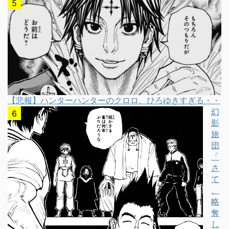
【悲報】ハンターハンターのクロロ、ひろゆきすぎる・・
幻
影
旅
団
「
さ
て
、
略
奪
し