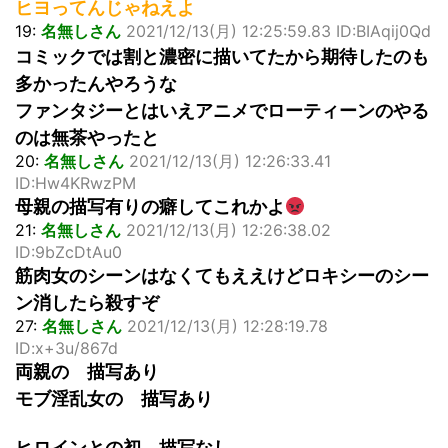
ヒヨってんじゃねえよ
19:
名無しさん
2021/12/13(月) 12:25:59.83 ID:BIAqij0Qd
コミックでは割と濃密に描いてたから期待したのも
多かったんやろうな
ファンタジーとはいえアニメでローティーンのやる
のは無茶やったと
20:
名無しさん
2021/12/13(月) 12:26:33.41
ID:Hw4KRwzPM
母親の描写有りの癖してこれかよ
21:
名無しさん
2021/12/13(月) 12:26:38.02
ID:9bZcDtAu0
筋肉女のシーンはなくてもええけどロキシーのシー
ン消したら殺すぞ
27:
名無しさん
2021/12/13(月) 12:28:19.78
ID:x+3u/867d
両親の 描写あり
モブ淫乱女の 描写あり
ヒロインとの初 描写なし