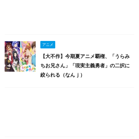
アニメ
【大不作】今期夏アニメ覇権、「うらみ
ちお兄さん」「現実主義勇者」の二択に
絞られる（なんｊ）