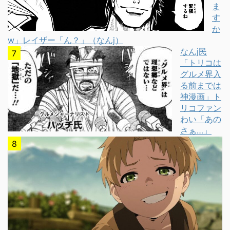
ま
す
か
w」レイザー「ん？」（なんj）
なんj民
「トリコは
グルメ界入
る前までは
神漫画」ト
リコファン
わい「あの
さぁ…」