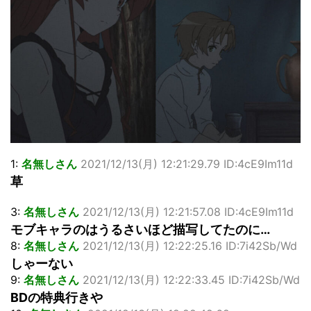
【画像】顔100点、体30点の女ｗｗｗ
…背が高い娘
佐藤絢音ちゃん(11)が万バズ！！
「洋画に日本版主題歌は必要か?」論争
超能力が使えるようになったので限界まで極める事にした件
その２
北原ももさんの挑発!!!
【画像】『プリズマ☆イリヤ』の新グッズ、流石に一線を越
えてしまう
敵「ダンクーガは合体するまでが長過ぎてつまらない」←合
体する前から面白いんだよなぁ
1:
名無しさん
2021/12/13(月) 12:21:29.79 ID:4cE9Im11d
まとめチェッカーは閉鎖しました。RSSの解除をお願いしま
草
す。
【信長の野望・新生】米問屋をどういう時にどこに建てるの
3:
名無しさん
2021/12/13(月) 12:21:57.08 ID:4cE9Im11d
かわからない
モブキャラのはうるさいほど描写してたのに…
NHKにようこそ！を見終えたんだがｗｗｗ
8:
名無しさん
2021/12/13(月) 12:22:25.16 ID:7i42Sb/Wd
しゃーない
Powered by livedoor 相互RSS
9:
名無しさん
2021/12/13(月) 12:22:33.45 ID:7i42Sb/Wd
BDの特典行きや