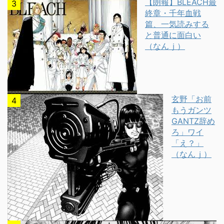
【朗報】BLEACH最
終章・千年血戦
篇、一気読みする
と普通に面白い
（なんｊ）
玄野「お前
もうガンツ
GANTZ辞め
ろ」ワイ
「え？」
（なんｊ）