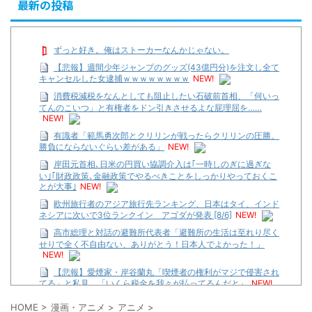
最新の投稿
ずっと好き。俺はストーカーなんかじゃない。
【悲報】週間少年ジャンプのグッズ(43億円分)を注文し全て
キャンセルした女逮捕ｗｗｗｗｗｗｗｗ
NEW!
消費税減税をなんとしても阻止したい石破前首相、「何いっ
てんのこいつ」と有権者をドン引きさせるよな屁理屈を……
NEW!
有識者「範馬勇次郎とクリリンが戦ったらクリリンの圧勝。
勝負にならないぐらい差がある」
NEW!
岸田元首相､日米の円買い協調介入は｢一時しのぎに過ぎな
い｣｢財政政策､金融政策でやるべきことをしっかりやっておくこ
とが大事｣
NEW!
欧州旅行者のアジア旅行先ランキング、日本はタイ、インド
ネシアに次いで3位ランクイン アゴダが発表 [8/6]
NEW!
高市総理と対話の避難所代表者「避難所の生活は至れり尽く
せりで全く不自由ない、ありがとう！日本人でよかった！」
NEW!
【悲報】愛煙家・岸谷蘭丸「喫煙者の権利がマジで侵害され
てる」と私見 「いくら税金を我々が払ってるんだと」
NEW!
HOME
>
漫画・アニメ
>
アニメ
>
【遊戯王】いつ見ても覚醒だけ地属性との関連が意味不明だ