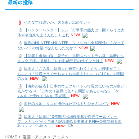
最新の投稿
小さなすれ違いが、夫を追い詰めていく
【ハンターハンター】ジン「打撃系の能力は一回くらうと大
体マネ出来ちまうんだ」←これ
NEW!
最近のHUNTER×HUNTER、フィジカル全然関係なくなって
ない？GIの修業はなんだったのか？
NEW!
【悲報】倉持由香、息子の「自閉スペクトラム症」診断にシ
ョックで涙… 見逃していた乳幼児期のサインとは？
NEW!
韓国人「この夏、韓国人が東京へ行くしかない理由がこち
ら…」→「快適そうでめちゃくちゃ羨ましい…（ﾌﾞﾙﾌﾞﾙ」＝韓国
の反応
NEW!
【海外の反応】日本のウェブサイトって質の低いものが多い
気がする → 「日本のIT業界は色々と問題があるからな」「ゲー
ムのUIは優れてるのに不思議」
NEW!
海外の反応 タコが描かれた古代ギリシャのコイン
NEW!
韓国人「韓国に10年間の出場権剥奪や過去ワールドカッ
プ、オリンピック予選の記録削除を要求するFIFA公式制裁を海
外メディアが報道！」
NEW!
【遊戯王】いつ見ても覚醒だけ地属性との関連が意味不明だ
HOME
>
漫画・アニメ
>
アニメ
>