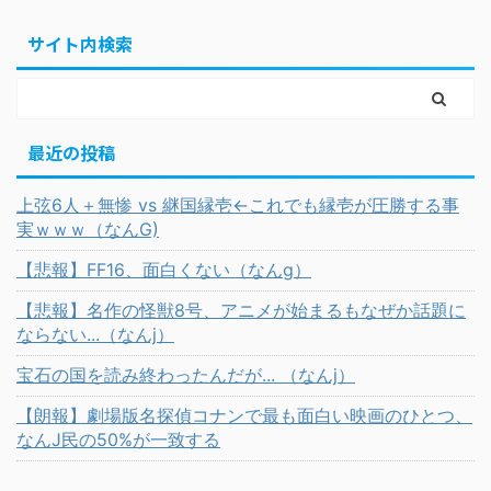
サイト内検索
最近の投稿
上弦6人＋無惨 vs 継国縁壱←これでも縁壱が圧勝する事
実ｗｗｗ（なんG)
【悲報】FF16、面白くない（なんg）
【悲報】名作の怪獣8号、アニメが始まるもなぜか話題に
ならない...（なんj）
宝石の国を読み終わったんだが... （なんj）
【朗報】劇場版名探偵コナンで最も面白い映画のひとつ、
なんJ民の50%が一致する