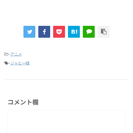
-
アニメ
-
ジャヒ―様
コメント欄