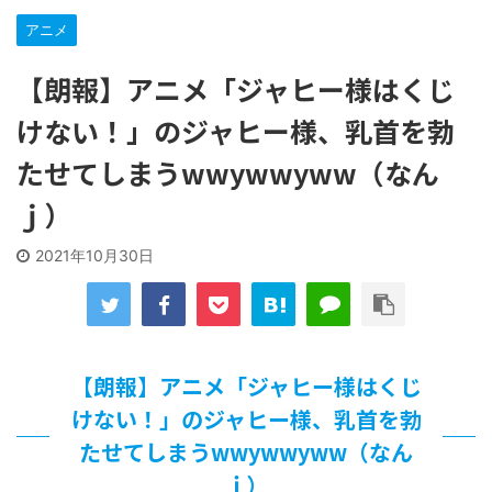
な…
…背が高い娘
アニメ
【遊戯王】いつ見ても覚醒だけ地属性との関連が意味不明だ
な…
【朗報】アニメ「ジャヒー様はくじ
「洋画に日本版主題歌は必要か?」論争
けない！」のジャヒー様、乳首を勃
【ギャルゲ】「千恋*万花」のアニメ化決定でKOTOKOが主
題歌歌うよ！
たせてしまうwwywwyww（なん
【R-18】真・女神転生 Road to the Transcendence【二次
創作】 第２０話
ｊ）
北原ももさんの挑発!!!
【画像】この女優さん、可愛すぎる
2021年10月30日
【遊戯王】いつ見ても覚醒だけ地属性との関連が意味不明だ
な…
美少女図鑑AWARD2026グランプリ・榎本彩乃、グラビア披
露！透明感が凄い！！
【朗報】齋藤飛鳥、前屈みで完全に見えてる動画が拡散され
【朗報】アニメ「ジャヒー様はくじ
てしまう…
【画像】『プリズマ☆イリヤ』の新グッズ、流石に一線を越
けない！」のジャヒー様、乳首を勃
えてしまう
たせてしまうwwywwyww（なん
北原ももさんの挑発!!!
ｊ）
【画像】顔100点、体30点の女ｗｗｗ