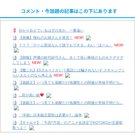
コメント・今話題の記事はこの下にあります
分かり合えているはずの夫が、一番遠い
【画像】憧れのお姉さんを発見！
NEW!
？？？「ゲーム実況なんて誰でもできる」わい「ほーん」
NEW!
【朗報】声優の鈴代紗弓さん、太くて長い棒状のものをナデナデ
してしまう
NEW!
【艦これ】E5ヌルイとかいう風説には騙されないぞ スキャンプく
らいヌルイのなら考える
NEW!
【遊戯王】いつ見ても覚醒だけ地属性との関連が意味不明だな…
…背が高い娘
【遊戯王】いつ見ても覚醒だけ地属性との関連が意味不明だな…
「洋画に日本版主題歌は必要か?」論争
【ギャルゲ】「千恋*万花」のアニメ化決定でKOTOKOが主題歌
歌うよ！
【R-18】真・女神転生 Road to the Transcendence【二次創作】