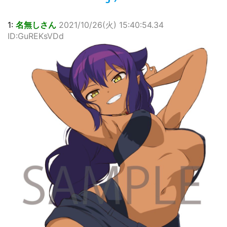
…背が高い娘
佐藤絢音ちゃん(11)が万バズ！！
1:
名無しさん
2021/10/26(火) 15:40:54.34
「洋画に日本版主題歌は必要か?」論争
ID:GuREKsVDd
超能力が使えるようになったので限界まで極める事にした件
その２
北原ももさんの挑発!!!
【画像】『プリズマ☆イリヤ』の新グッズ、流石に一線を越
えてしまう
敵「ダンクーガは合体するまでが長過ぎてつまらない」←合
体する前から面白いんだよなぁ
まとめチェッカーは閉鎖しました。RSSの解除をお願いしま
す。
【信長の野望・新生】米問屋をどういう時にどこに建てるの
かわからない
NHKにようこそ！を見終えたんだがｗｗｗ
Powered by livedoor 相互RSS