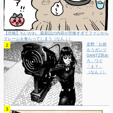
【悲報】ちいかわ、最新話の内容が悲惨すぎてファンから
クレームを食らってしまう（なんｊ）
玄野「お前
もうガンツ
GANTZ辞め
ろ」ワイ
「え？」
（なんｊ）