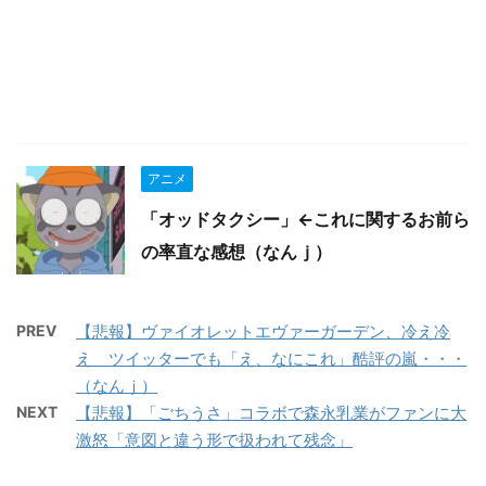
アニメ
「オッドタクシー」←これに関するお前ら
の率直な感想（なんｊ）
PREV
【悲報】ヴァイオレットエヴァーガーデン、冷え冷
え ツイッターでも「え、なにこれ」酷評の嵐・・・
（なんｊ）
NEXT
【悲報】「ごちうさ」コラボで森永乳業がファンに大
激怒「意図と違う形で扱われて残念」