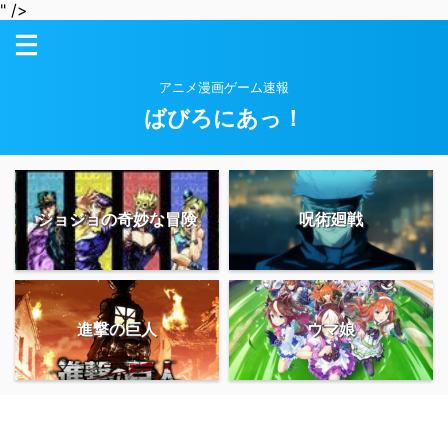
" />
アニメ漫画ゲーム速報
ばびろにあっ！
ジョジョの奇妙な冒険
呪術廻戦
進撃の巨人
ウマ娘