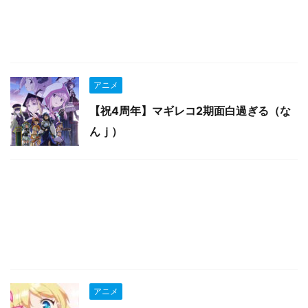
アニメ
【祝4周年】マギレコ2期面白過ぎる（な
んｊ）
アニメ