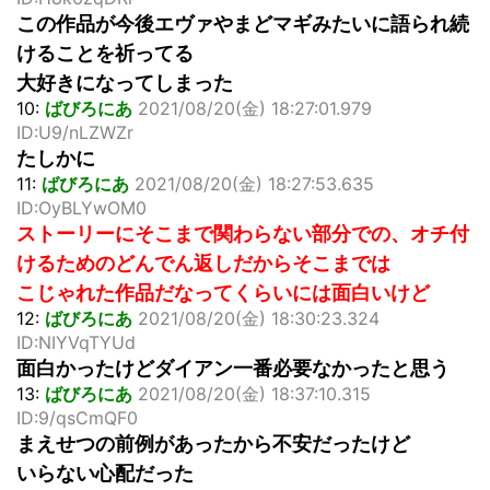
この作品が今後エヴァやまどマギみたいに語られ続
けることを祈ってる
大好きになってしまった
10:
ばびろにあ
2021/08/20(金) 18:27:01.979
ID:U9/nLZWZr
たしかに
11:
ばびろにあ
2021/08/20(金) 18:27:53.635
ID:OyBLYwOM0
ストーリーにそこまで関わらない部分での、オチ付
けるためのどんでん返しだからそこまでは
こじゃれた作品だなってくらいには面白いけど
12:
ばびろにあ
2021/08/20(金) 18:30:23.324
ID:NIYVqTYUd
面白かったけどダイアン一番必要なかったと思う
13:
ばびろにあ
2021/08/20(金) 18:37:10.315
ID:9/qsCmQF0
まえせつの前例があったから不安だったけど
いらない心配だった