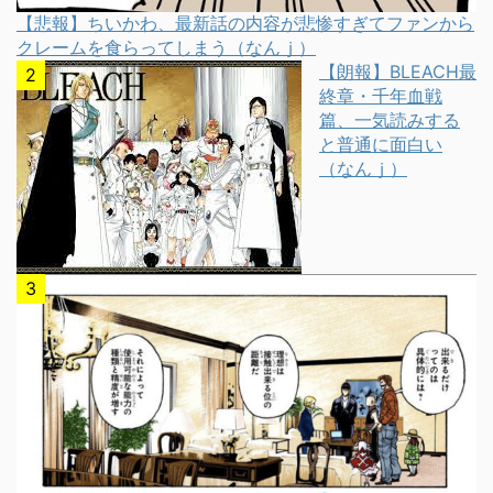
【悲報】ちいかわ、最新話の内容が悲惨すぎてファンから
クレームを食らってしまう（なんｊ）
【朗報】BLEACH最
終章・千年血戦
篇、一気読みする
と普通に面白い
（なんｊ）