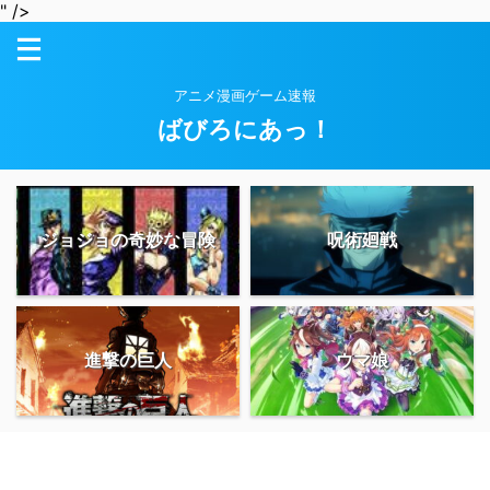
" />
アニメ漫画ゲーム速報
ばびろにあっ！
ジョジョの奇妙な冒険
呪術廻戦
進撃の巨人
ウマ娘