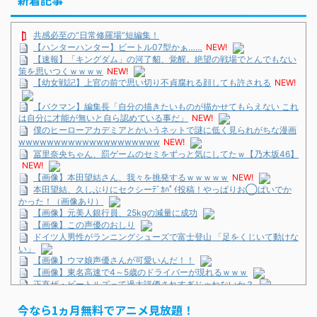
新着記事
共感必至の“日常修羅場”短編集！
【ハンターハンター】ビートル07型かぁ……
NEW!
【速報】「キングダム」の河了貂、覚醒。絶望の戦場でとんでもない
策を思いつくｗｗｗｗ
NEW!
【幼女戦記】上官の前で思い切り不貞腐れる顔しても許される
NEW!
【バクマン】編集長「自分の描きたいものが描かせてもらえない これ
は自分に才能が無いと自ら認めている事だ」
NEW!
僕のヒーローアカデミアとかいうネットで謎に低く見られがちな漫画
wwwwwwwwwwwwwwwwwwww
NEW!
冨里奈央ちゃん、罰ゲームのセミをずっと気にしてたｗ【乃木坂46】
NEW!
【画像】本田望結さん、我々を挑発するｗｗｗｗｗ
NEW!
本田望結、久しぶりにセクシーﾃﾞｶﾊﾟｲ投稿！やっぱりお◯ぱいでか
かった！（画像あり）
【画像】元美人銀行員、25kgの減量に成功
【画像】この声優のおしり
ドイツ人男性がランニングシューズで富士登山 「足をくじいて動けな
い」
【画像】ウマ娘声優さんが可愛いんだ！！
【画像】東名高速で4～5歳のドライバーが現れるｗｗｗ
正直ザ・ビートルズって過大評価されすぎじゃねないか？
ドイツ人男性がランニングシューズで富士登山 「足をくじいて動けな
今なら1ヵ月無料でアニメ見放題！
い」