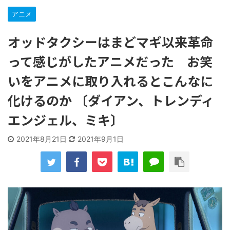
な…
アニメ
「洋画に日本版主題歌は必要か?」論争
【ギャルゲ】「千恋*万花」のアニメ化決定でKOTOKOが主
オッドタクシーはまどマギ以来革命
題歌歌うよ！
【R-18】真・女神転生 Road to the Transcendence【二次
って感じがしたアニメだった お笑
創作】 第２０話
いをアニメに取り入れるとこんなに
北原ももさんの挑発!!!
【画像】この女優さん、可愛すぎる
化けるのか 〔ダイアン、トレンディ
【遊戯王】いつ見ても覚醒だけ地属性との関連が意味不明だ
な…
エンジェル、ミキ〕
美少女図鑑AWARD2026グランプリ・榎本彩乃、グラビア披
露！透明感が凄い！！
2021年8月21日
2021年9月1日
【朗報】齋藤飛鳥、前屈みで完全に見えてる動画が拡散され
てしまう…
【画像】『プリズマ☆イリヤ』の新グッズ、流石に一線を越
えてしまう
北原ももさんの挑発!!!
【画像】顔100点、体30点の女ｗｗｗ
…背が高い娘
佐藤絢音ちゃん(11)が万バズ！！