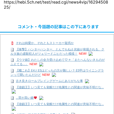
https://hebi.5ch.net/test/read.cgi/news4vip/16294508
25/
コメント・今話題の記事はこの下にあります
それは純愛か、それともストーカー疑惑か
【衝撃】ハンターハンター、とんでもねえ伏線が発掘される。ク
ルタ族の虐殺犯人がツェリードニヒだった模様！
NEW!
【ウマ娘】わたしの全力受け止めて♡ ←「またへんないきものが
ふえてる…」
NEW!
【艦これ】E4とE5はどっちの方が難しい？ E5甲はウイニングラ
ンって聞いたんだけど
NEW!
古き良きロールプレイングゲームにありがちな事
【遊戯王】いつ見ても覚醒だけ地属性との関連が意味不明だな…
…背が高い娘
【遊戯王】いつ見ても覚醒だけ地属性との関連が意味不明だな…