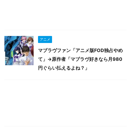
アニメ
マブラヴファン「アニメ版FOD独占やめ
て」→原作者「マブラヴ好きなら月980
円ぐらい払えるよね？」