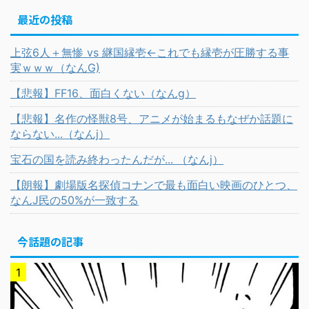
最近の投稿
上弦6人＋無惨 vs 継国縁壱←これでも縁壱が圧勝する事
実ｗｗｗ（なんG)
【悲報】FF16、面白くない（なんg）
【悲報】名作の怪獣8号、アニメが始まるもなぜか話題に
ならない...（なんj）
宝石の国を読み終わったんだが... （なんj）
【朗報】劇場版名探偵コナンで最も面白い映画のひとつ、
なんJ民の50%が一致する
今話題の記事