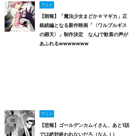
アニメ
【朗報】「魔法少女まどか☆マギカ」正
統続編となる新作映画「〈ワルプルギス
の廻天〉」制作決定 なんjで歓喜の声が
あふれるwwwwwww
アニメ
【悲報】ゴールデンカムイさん、あと1話
では絶対終われないだろ（なんｊ）