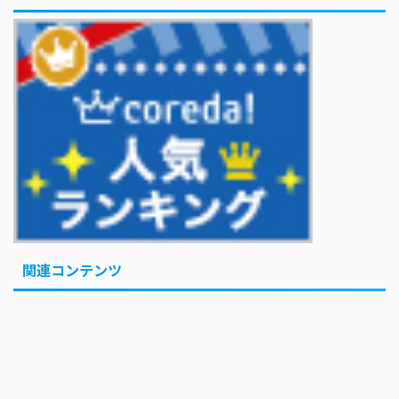
巨人・坂本勇人が「1億円申告漏れ」 税務当局が指摘するも修正に応
じず
KOBAMETALが語る、ベビメタ主催フェスの見どころ
巨人・坂本勇人が「1億円申告漏れ」 税務当局が指摘するも修正に応
じず
「イケオジって言葉よくなくない？」 KAT-TUN上田竜也の問題提起
で議論に...「オジ」はいいのに「オバ」はNG？
巨人・坂本勇人が「1億円申告漏れ」 税務当局が指摘するも修正に応
じず
Powered by livedoor 相互RSS
関連コンテンツ