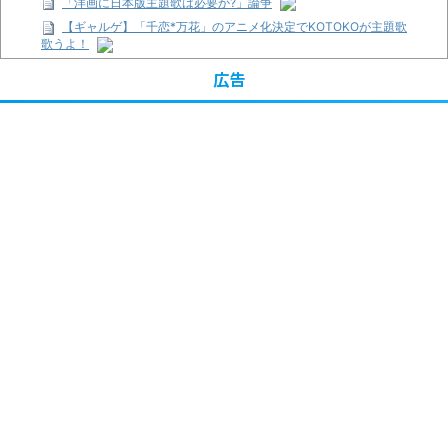
「洋画に日本版主題歌は必要か?」論争
【ギャルゲ】「千恋*万花」のアニメ化決定でKOTOKOが主題歌
歌うよ！
【R-18】真・女神転生 Road to the Transcendence【二次創作】
広告
第２０話
【画像】この女優さん、可愛すぎる
【遊戯王】いつ見ても覚醒だけ地属性との関連が意味不明だな…
【朗報】齋藤飛鳥、前屈みで完全に見えてる動画が拡散されてし
まう…
【画像】『プリズマ☆イリヤ』の新グッズ、流石に一線を越えて
しまう
【画像】顔100点、体30点の女ｗｗｗ
…背が高い娘
「洋画に日本版主題歌は必要か?」論争
超能力が使えるようになったので限界まで極める事にした件 その
２
【画像】『プリズマ☆イリヤ』の新グッズ、流石に一線を越えて
しまう
まとめチェッカーは閉鎖しました。RSSの解除をお願いします。