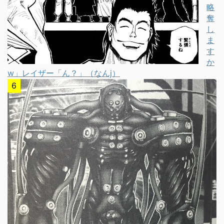
略
奪
し
ま
す
か
w」レイザー「ん？」（なんj）