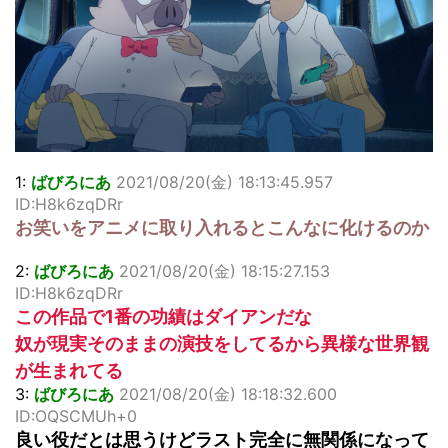
「洋画に日本版主題歌は必要か?」論争
超能力が使えるようになったので限界まで極める事にした件
その２
北原ももさんの挑発!!!
【画像】『プリズマ☆イリヤ』の新グッズ、流石に一線を越
えてしまう
敵「ダンクーガは合体するまでが長過ぎてつまらない」←合
体する前から面白いんだよなぁ
1:
ばびろにあ
2021/08/20(金) 18:13:45.957
まとめチェッカーは閉鎖しました。RSSの解除をお願いしま
ID:H8k6zqDRr
す。
お笑いをアニメに取り入れるとこんなに化けるのか
【信長の野望・新生】米問屋をどういう時にどこに建てるの
かわからない
2:
ばびろにあ
2021/08/20(金) 18:15:27.153
NHKにようこそ！を見終えたんだがｗｗｗ
ID:H8k6zqDRr
この作品で1番の功績はダイアンだな
Powered by livedoor 相互RSS
奴が現実そのままの演技をしてるから異様な世界観
が生まれてる
3:
ばびろにあ
2021/08/20(金) 18:18:32.600
ID:OQSCMUh+0
良い役だとは思うけどラスト完全に無関係になって