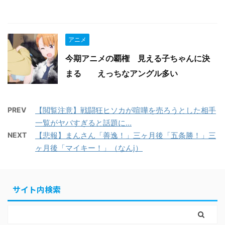
アニメ
今期アニメの覇権 見える子ちゃんに決
まる えっちなアングル多い
PREV
【閲覧注意】戦闘狂ヒソカが喧嘩を売ろうとした相手
一覧がヤバすぎると話題に…
NEXT
【悲報】まんさん「善逸！」三ヶ月後「五条勝！」三
ヶ月後「マイキー！」（なんj）
サイト内検索