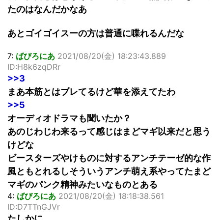
たのはなんだかなあ
あとゴイゴイスーの方は普通に喋れるんだな
7:
ばびろにあ
2021/08/20(金) 18:23:43.889
ID:H8k6zqDRr
>>3
まあ本筋とはブレてるけど華を添えてたわ
>>5
オーディオドラマも聞いたか？
あのじわじわ来るって感じはまどマギ以来だと思う
けどな
ビースターズやけものに対するアンチテーゼ的な作
風ともとれるしそういうアンチ萌え系やってたまど
マギのパンク精神みたいなものとある
4:
ばびろにあ
2021/08/20(金) 18:18:38.561
ID:D7TTnGJVr
たしかに