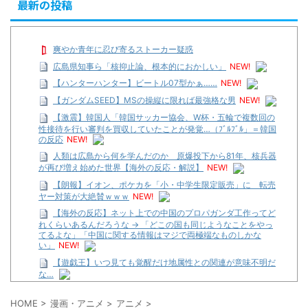
最新の投稿
爽やか青年に忍び寄るストーカー疑惑
広島県知事ら「核抑止論、根本的におかしい」
NEW!
【ハンターハンター】ビートル07型かぁ……
NEW!
【ガンダムSEED】MSの操縦に限れば最強格な男
NEW!
【激震】韓国人「韓国サッカー協会、W杯・五輪で複数回の
性接待を行い審判を買収していたことが発覚…（ﾌﾞﾙﾌﾞﾙ」＝韓国
の反応
NEW!
人類は広島から何を学んだのか 原爆投下から81年、核兵器
が再び増え始めた世界【海外の反応・解説】
NEW!
【朗報】イオン、ポケカを「小・中学生限定販売」に 転売
ヤー対策が大絶賛ｗｗｗ
NEW!
【海外の反応】ネット上での中国のプロパガンダ工作ってど
れくらいあるんだろうな → 「どこの国も同じようなことをやっ
てるよな」「中国に関する情報はマジで両極端なものしかな
い」
NEW!
【遊戯王】いつ見ても覚醒だけ地属性との関連が意味不明だ
な…
…背が高い娘
HOME
>
漫画・アニメ
>
アニメ
>
【遊戯王】いつ見ても覚醒だけ地属性との関連が意味不明だ