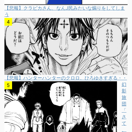
【悲報】クラピカさん、なんJ民みたいな煽りをしてしま
う
【悲報】ハンターハンターのクロロ、ひろゆきすぎる・・
幻
影
旅
団
「
さ
て
、