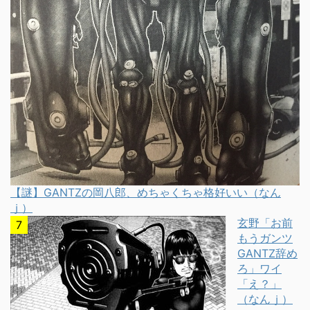
【謎】GANTZの岡八郎、めちゃくちゃ格好いい（なん
ｊ）
玄野「お前
もうガンツ
GANTZ辞め
ろ」ワイ
「え？」
（なんｊ）