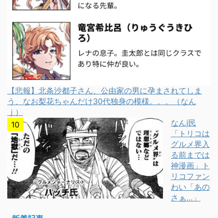
【悲報】北条沙都子さん、公由家の男に孕まされてしま
う、なお梨花ちゃんだけ30代独身の模様。。。（なん
ｊ）
なんj民
「トリコは
グルメ界入
る前までは
神漫画」ト
リコファン
わい「あの
さぁ…」