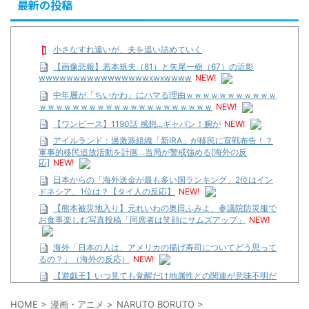
最新の投稿
小さなすれ違いが、夫を追い詰めていく
【画像悲報】若本規夫（81）と矢尾一樹（67）の近影
wwwwwwwwwwwwwwwwxwxwwww
NEW!
中年層が「ちいかわ」にハマる理由ｗｗｗｗｗｗｗｗｗｗｗ
ｗｗｗｗｗｗｗｗｗｗｗｗｗｗｗｗｗｗｗｗｗ
NEW!
【ワンピース】1190話 感想...ギャバン！腕が
NEW!
アイルランド：過激派組織「新IRA」が移民に宣戦布告！？
軍事的移民追放活動を計画…当局が警戒強める[海外の反
応]
NEW!
日本からの「海外送金が最も多い国ランキング」2位はイン
ドネシア、1位は？【タイ人の反応】
NEW!
【熊本被災地入り】元れいわの奥田ふみよ、参議院防災服で
お食事楽しむ写真投稿「同席者は笑顔にサムズアップ」
NEW!
海外「日本の人は、アメリカの揚げ寿司についてどう思って
るの？」（海外の反応）
NEW!
【遊戯王】いつ見ても覚醒だけ地属性との関連が意味不明だ
な…
HOME
>
漫画・アニメ
>
NARUTO BORUTO
>
…背が高い娘