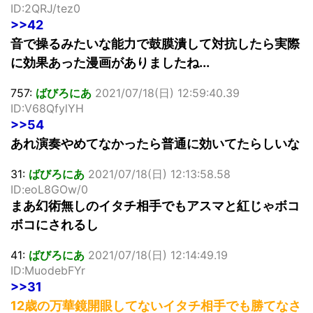
ID:2QRJ/tez0
>>42
音で操るみたいな能力で鼓膜潰して対抗したら実際
に効果あった漫画がありましたね...
757:
ばびろにあ
2021/07/18(日) 12:59:40.39
ID:V68QfylYH
>>54
あれ演奏やめてなかったら普通に効いてたらしいな
31:
ばびろにあ
2021/07/18(日) 12:13:58.58
ID:eoL8GOw/0
まあ幻術無しのイタチ相手でもアスマと紅じゃボコ
ボコにされるし
41:
ばびろにあ
2021/07/18(日) 12:14:49.19
ID:MuodebFYr
>>31
12歳の万華鏡開眼してないイタチ相手でも勝てなさ