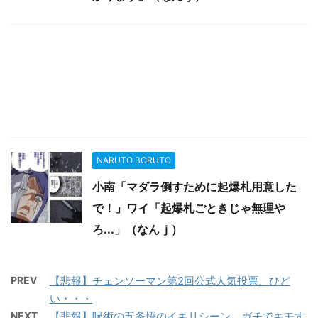
NARUTO BORUTO
小南「マダラ倒すために起爆札用意した
で！」ワイ「起爆札ごときじゃ無理や
ろ...」（なんｊ）
PREV
【悲報】チェンソーマン第2回公式人気投票、ひど
い・・・
NEXT
【悲報】呪術の五条悟のイキリシーン、ガチでキモす