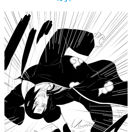
佐藤絢音ちゃん(11)が万バズ！！
「洋画に日本版主題歌は必要か?」論争
超能力が使えるようになったので限界まで極める事にした件
その２
北原ももさんの挑発!!!
【画像】『プリズマ☆イリヤ』の新グッズ、流石に一線を越
えてしまう
敵「ダンクーガは合体するまでが長過ぎてつまらない」←合
体する前から面白いんだよなぁ
まとめチェッカーは閉鎖しました。RSSの解除をお願いしま
す。
【信長の野望・新生】米問屋をどういう時にどこに建てるの
かわからない
NHKにようこそ！を見終えたんだがｗｗｗ
Powered by livedoor 相互RSS