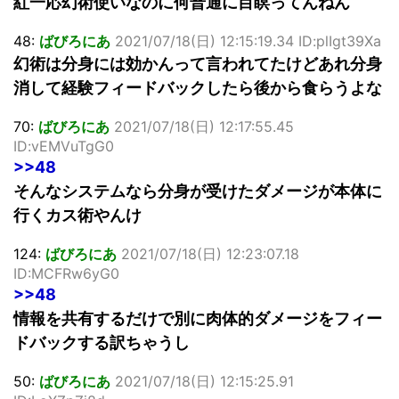
紅一応幻術使いなのに何普通に目瞑ってんねん
48:
ばびろにあ
2021/07/18(日) 12:15:19.34 ID:plIgt39Xa
幻術は分身には効かんって言われてたけどあれ分身
消して経験フィードバックしたら後から食らうよな
70:
ばびろにあ
2021/07/18(日) 12:17:55.45
ID:vEMVuTgG0
>>48
そんなシステムなら分身が受けたダメージが本体に
行くカス術やんけ
124:
ばびろにあ
2021/07/18(日) 12:23:07.18
ID:MCFRw6yG0
>>48
情報を共有するだけで別に肉体的ダメージをフィー
ドバックする訳ちゃうし
50:
ばびろにあ
2021/07/18(日) 12:15:25.91