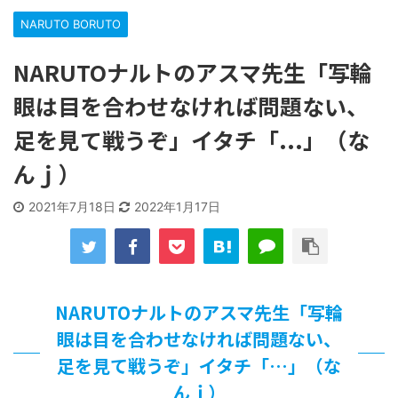
【遊戯王】いつ見ても覚醒だけ地属性との関連が意味不明だ
NARUTO BORUTO
な…
「洋画に日本版主題歌は必要か?」論争
NARUTOナルトのアスマ先生「写輪
【ギャルゲ】「千恋*万花」のアニメ化決定でKOTOKOが主
題歌歌うよ！
眼は目を合わせなければ問題ない、
【R-18】真・女神転生 Road to the Transcendence【二次
創作】 第２０話
足を見て戦うぞ」イタチ「...」（な
北原ももさんの挑発!!!
んｊ）
【画像】この女優さん、可愛すぎる
【遊戯王】いつ見ても覚醒だけ地属性との関連が意味不明だ
2021年7月18日
2022年1月17日
な…
美少女図鑑AWARD2026グランプリ・榎本彩乃、グラビア披
露！透明感が凄い！！
【朗報】齋藤飛鳥、前屈みで完全に見えてる動画が拡散され
てしまう…
【画像】『プリズマ☆イリヤ』の新グッズ、流石に一線を越
NARUTOナルトのアスマ先生「写輪
えてしまう
眼は目を合わせなければ問題ない、
北原ももさんの挑発!!!
足を見て戦うぞ」イタチ「…」（な
【画像】顔100点、体30点の女ｗｗｗ
…背が高い娘
んｊ）