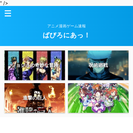
" />
アニメ漫画ゲーム速報
ばびろにあっ！
ジョジョの奇妙な冒険
呪術廻戦
進撃の巨人
ウマ娘