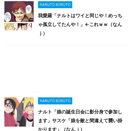
NARUTO BORUTO
我愛羅「ナルトはワイと同じや！めっち
ゃ孤立してたんや！」←これｗｗ（なん
ｊ）
NARUTO BORUTO
ナルト「娘の誕生日会に影分身で参加し
ます」サスケ「娘を敵と間違えて襲い掛
かります」（なんｊ）