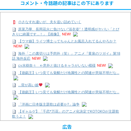
コメント・今話題の記事はこの下にあります
小さなすれ違いが、夫を追い詰めていく
原菜乃華、長岡花火に負けない“浴衣姿”！透明感がヤバい「とび
きりに綺麗です…！」【画像】
NEW!
【ウマ娘】ライツ博士ってちゃんとお風呂入れてるんやろか？
NEW!
海外「この裏切りは予想外（笑）」アニメ『黄泉のツガイ』第18
話 海外反応
NEW!
cv水樹奈々 ←意外と抜けるキャラがいない模様
NEW!
【遊戯王】いつ見ても覚醒だけ地属性との関連が意味不明だな…
…背が高い娘
【遊戯王】いつ見ても覚醒だけ地属性との関連が意味不明だな…
「洋画に日本版主題歌は必要か?」論争
【ギャルゲ】「千恋*万花」のアニメ化決定でKOTOKOが主題歌
歌うよ！
【R-18】真・女神転生 Road to the Transcendence【二次創作】
広告
第２０話