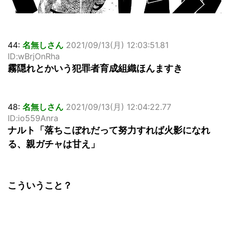
44:
名無しさん
2021/09/13(月) 12:03:51.81
ID:wBrjOnRha
霧隠れとかいう犯罪者育成組織ほんますき
48:
名無しさん
2021/09/13(月) 12:04:22.77
ID:io559Anra
ナルト「落ちこぼれだって努力すれば火影になれ
る、親ガチャは甘え」
こういうこと？