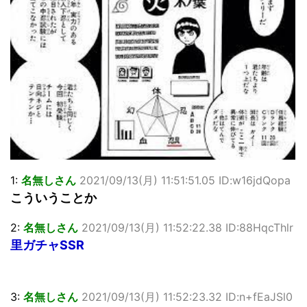
「洋画に日本版主題歌は必要か?」論争
超能力が使えるようになったので限界まで極める事にした件
その２
北原ももさんの挑発!!!
【画像】『プリズマ☆イリヤ』の新グッズ、流石に一線を越
えてしまう
敵「ダンクーガは合体するまでが長過ぎてつまらない」←合
体する前から面白いんだよなぁ
まとめチェッカーは閉鎖しました。RSSの解除をお願いしま
す。
【信長の野望・新生】米問屋をどういう時にどこに建てるの
かわからない
1:
名無しさん
2021/09/13(月) 11:51:51.05 ID:w16jdQopa
NHKにようこそ！を見終えたんだがｗｗｗ
こういうことか
Powered by livedoor 相互RSS
2:
名無しさん
2021/09/13(月) 11:52:22.38 ID:88HqcThlr
里ガチャSSR
3:
名無しさん
2021/09/13(月) 11:52:23.32 ID:n+fEaJSl0