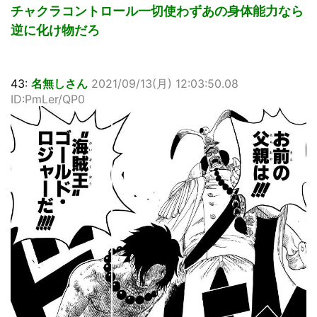
チャクラコントロール一切使わずあの身体能力なら
逆に化け物だろ
43:
名無しさん
2021/09/13(月) 12:03:50.08
ID:PmLer/QP0