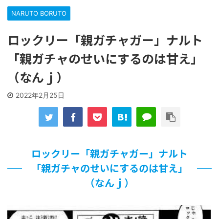
な…
NARUTO BORUTO
「洋画に日本版主題歌は必要か?」論争
【ギャルゲ】「千恋*万花」のアニメ化決定でKOTOKOが主
ロックリー「親ガチャガー」ナルト
題歌歌うよ！
【R-18】真・女神転生 Road to the Transcendence【二次
「親ガチャのせいにするのは甘え」
創作】 第２０話
（なんｊ）
北原ももさんの挑発!!!
【画像】この女優さん、可愛すぎる
2022年2月25日
【遊戯王】いつ見ても覚醒だけ地属性との関連が意味不明だ
な…
美少女図鑑AWARD2026グランプリ・榎本彩乃、グラビア披
露！透明感が凄い！！
【朗報】齋藤飛鳥、前屈みで完全に見えてる動画が拡散され
てしまう…
ロックリー「親ガチャガー」ナルト
【画像】『プリズマ☆イリヤ』の新グッズ、流石に一線を越
「親ガチャのせいにするのは甘え」
えてしまう
北原ももさんの挑発!!!
（なんｊ）
【画像】顔100点、体30点の女ｗｗｗ
…背が高い娘
佐藤絢音ちゃん(11)が万バズ！！