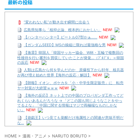
最新の投稿
“変われない私”が動き出す瞬間に出会う
広島県知事ら「核抑止論、根本的におかしい」
NEW!
【ハンターハンター】ビートル07型かぁ……
NEW!
【ガンダムSEED】MSの操縦に限れば最強格な男
NEW!
【激震】韓国人「韓国サッカー協会、W杯・五輪で複数回の
性接待を行い審判を買収していたことが発覚…（ﾌﾞﾙﾌﾞﾙ」＝韓国
の反応
NEW!
人類は広島から何を学んだのか 原爆投下から81年、核兵器
が再び増え始めた世界【海外の反応・解説】
NEW!
【朗報】イオン、ポケカを「小・中学生限定販売」に 転売
ヤー対策が大絶賛ｗｗｗ
NEW!
【海外の反応】ネット上での中国のプロパガンダ工作ってど
れくらいあるんだろうな → 「どこの国も同じようなことをやっ
てるよな」「中国に関する情報はマジで両極端なものしかな
い」
NEW!
【遊戯王】いつ見ても覚醒だけ地属性との関連が意味不明だ
な…
…背が高い娘
HOME
>
漫画・アニメ
>
NARUTO BORUTO
>
【遊戯王】いつ見ても覚醒だけ地属性との関連が意味不明だ