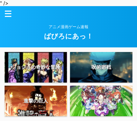
" />
アニメ漫画ゲーム速報
ばびろにあっ！
ジョジョの奇妙な冒険
呪術廻戦
進撃の巨人
ウマ娘