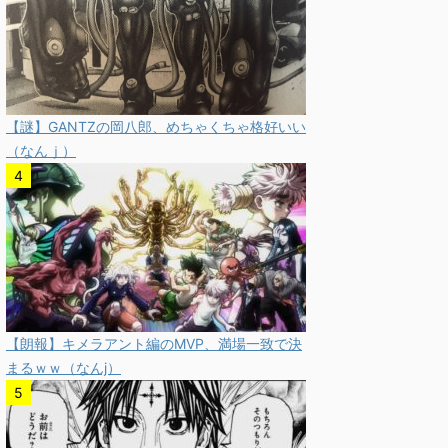
【謎】GANTZの岡八郎、めちゃくちゃ格好いい
（なんｊ）
【朗報】キメラアント編のMVP、満場一致で決
まるｗｗ（なんj）