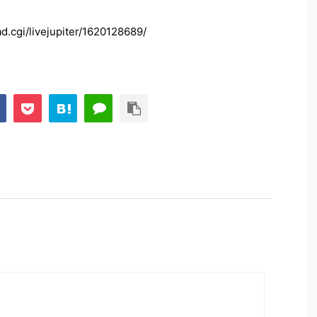
d.cgi/livejupiter/1620128689/