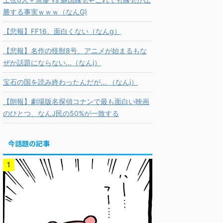
勝する事実ｗｗｗ（なんG)
【悲報】FF16、面白くない（なんg）
【悲報】名作の怪獣8号、アニメが始まるもな
ぜか話題にならない...（なんj）
宝石の国を読み終わったんだが... （なんj）
【朗報】劇場版名探偵コナンで最も面白い映画
のひとつ、なんJ民の50%が一致する
今話題の記事