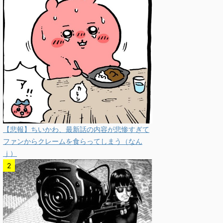
【悲報】ちいかわ、最新話の内容が悲惨すぎて
ファンからクレームを食らってしまう（なん
ｊ）