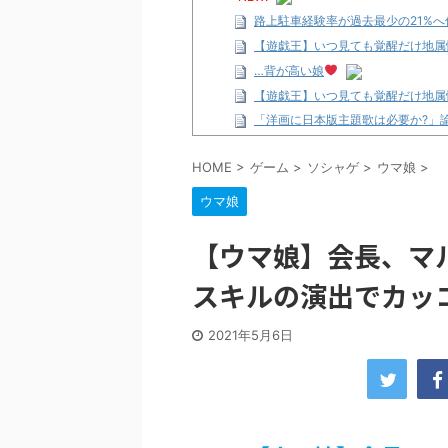
路上駐車経験率が過去最少の21%
【遊戯王】いつ見ても覚醒だけ地属
…背が高い娘
【遊戯王】いつ見ても覚醒だけ地属
「洋画に日本版主題歌は必要か?」
【ギャルゲ】「千恋*万花」のアニメ
HOME
>
ゲーム
>
ソシャゲ
>
ウマ娘
>
【R-18】真・女神転生 Road to th
北原ももさんの挑発!!!
ウマ娘
【画像】この女優さん、可愛すぎる
【遊戯王】いつ見ても覚醒だけ地属
【ウマ娘】会長、マ
美少女図鑑AWARD2026グラン
スキルの演出でカッ
【朗報】齋藤飛鳥、前屈みで完全に
【画像】『プリズマ☆イリヤ』の新
2021年5月6日
北原ももさんの挑発!!!
【画像】顔100点、体30点の女ｗ
…背が高い娘
佐藤絢音ちゃん(11)が万バズ！！
「洋画に日本版主題歌は必要か?」