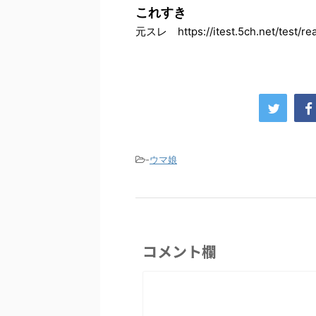
これすき
元スレ https://itest.5ch.net/test/rea
-
ウマ娘
コメント欄