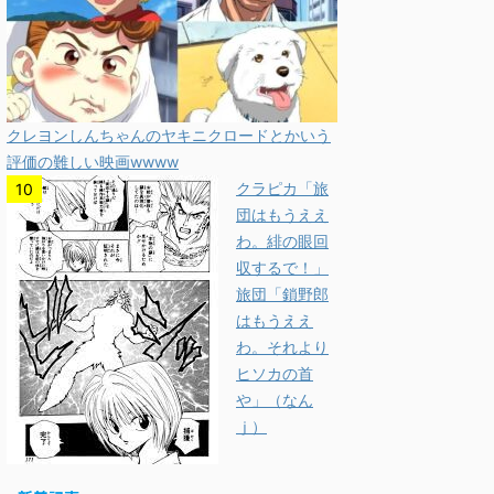
クレヨンしんちゃんのヤキニクロードとかいう
評価の難しい映画wwww
クラピカ「旅
団はもうええ
わ。緋の眼回
収するで！」
旅団「鎖野郎
はもうええ
わ。それより
ヒソカの首
や」（なん
ｊ）