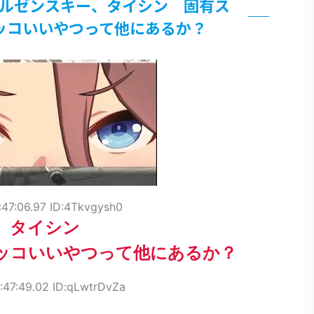
ルゼンスキー、タイシン 固有ス
界まで極める事にした件 その２
ッコいいやつって他にあるか？
グッズ、流石に一線を越えてしまう
過ぎてつまらない」←合体する前から面白いんだよなぁ
RSSの解除をお願いします。
いう時にどこに建てるのかわからない
がｗｗｗ
47:06.97 ID:4Tkvgysh0
、タイシン
ッコいいやつって他にあるか？
:47:49.02 ID:qLwtrDvZa