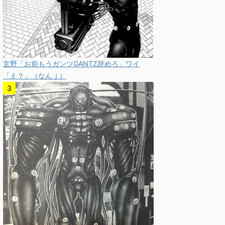
玄野「お前もうガンツGANTZ辞めろ」ワイ
「え？」（なんｊ）