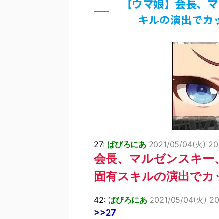
【ウマ娘】会長、マ
超能力が使えるようになったので限
キルの演出でカ
北原ももさんの挑発!!!
【画像】『プリズマ☆イリヤ』の新
敵「ダンクーガは合体するまでが長
まとめチェッカーは閉鎖しました。
【信長の野望・新生】米問屋をどう
NHKにようこそ！を見終えたんだ
Powered by livedoor 相互RSS
27:
ばびろにあ
2021/05/04(火) 20:
会長、マルゼンスキー
固有スキルの演出でカ
42:
ばびろにあ
2021/05/04(火) 20
>>27