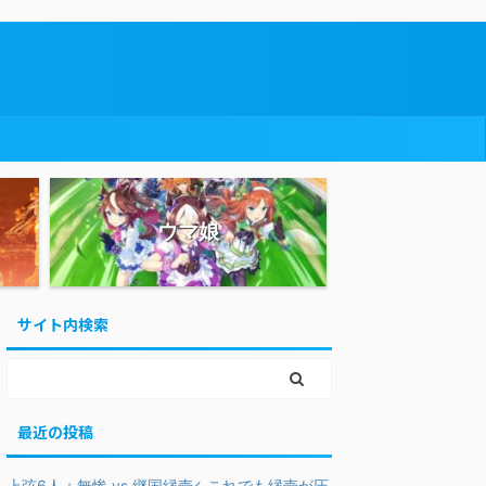
ウマ娘
サイト内検索
最近の投稿
上弦6人＋無惨 vs 継国縁壱←これでも縁壱が圧