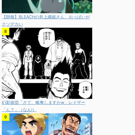
【朗報】BLEACHの井上織姫さん、おっぱいが
クソデカい
幻影旅団「さて、略奪しますかw」レイザー
「ん？」（なんj）