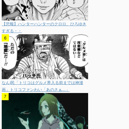
【悲報】ハンターハンターのクロロ、ひろゆき
すぎる・・
なんj民「トリコはグルメ界入る前までは神漫
画」トリコファンわい「あのさぁ…」