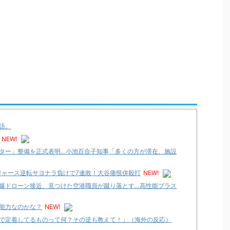
語。
NEW!
ター」整備を正式表明…小池百合子知事「多くの方が滞在、施設
ジャース逆転サヨナラ負けで7連敗！大谷痛恨併殺打
NEW!
爆ドローン接近、見つけた空港職員が蹴り落とす…高性能プラス
能力なのかな？
NEW!
で定着してるものって何？その逆も教えて！」（海外の反応）