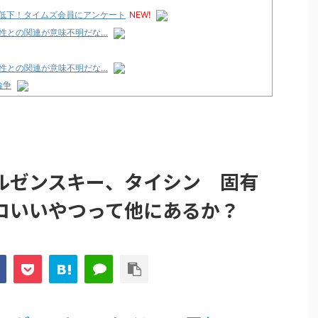
へ低下！タイムズ会員にアンケート
NEW!
性との関連が意味不明だな…
性との関連が意味不明だな…
論争
化決定でKOTOKOが主題歌歌うよ！
e Transcendence【二次創作】 第２０話
性との関連が意味不明だな…
ルゼンスキー、タイシン 固有
プリ・榎本彩乃、グラビア披露！透明感が凄い！！
コいいやつって他にあるか？
見えてる動画が拡散されてしまう…
グッズ、流石に一線を越えてしまう
ｗｗ
論争