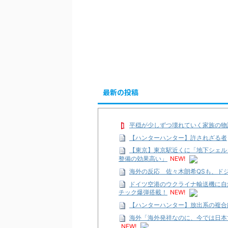
最新の投稿
平穏が少しずつ壊れていく家族の物
【ハンターハンター】許されざる者
【東京】東京駅近くに「地下シェル
整備の効果高い」
NEW!
海外の反応 佐々木朗希QSも、ド
ドイツ空港のウクライナ輸送機に自
チック爆弾搭載！
NEW!
【ハンターハンター】放出系の複合
海外「海外発祥なのに、今では日本
NEW!