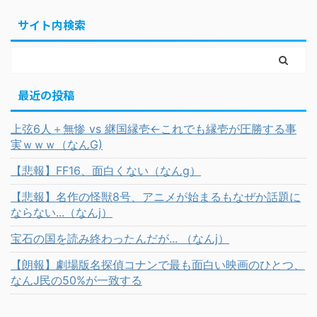
サイト内検索
最近の投稿
上弦6人＋無惨 vs 継国縁壱←これでも縁壱が圧勝する事
実ｗｗｗ（なんG)
【悲報】FF16、面白くない（なんg）
【悲報】名作の怪獣8号、アニメが始まるもなぜか話題に
ならない...（なんj）
宝石の国を読み終わったんだが... （なんj）
【朗報】劇場版名探偵コナンで最も面白い映画のひとつ、
なんJ民の50%が一致する