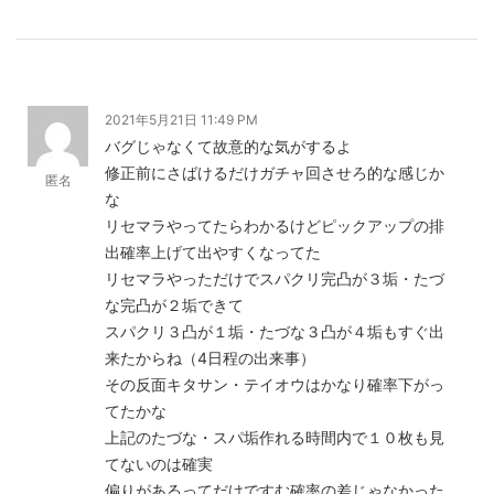
2021年5月21日 11:49 PM
バグじゃなくて故意的な気がするよ
修正前にさばけるだけガチャ回させろ的な感じか
匿名
な
リセマラやってたらわかるけどピックアップの排
出確率上げて出やすくなってた
リセマラやっただけでスパクリ完凸が３垢・たづ
な完凸が２垢できて
スパクリ３凸が１垢・たづな３凸が４垢もすぐ出
来たからね（4日程の出来事）
その反面キタサン・テイオウはかなり確率下がっ
てたかな
上記のたづな・スパ垢作れる時間内で１０枚も見
てないのは確実
偏りがあるってだけですむ確率の差じゃなかった