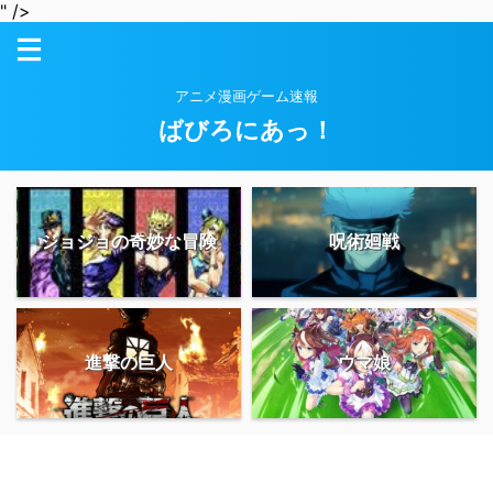
" />
アニメ漫画ゲーム速報
ばびろにあっ！
ジョジョの奇妙な冒険
呪術廻戦
進撃の巨人
ウマ娘