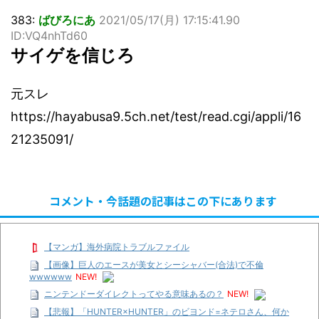
383:
ばびろにあ
2021/05/17(月) 17:15:41.90
ID:VQ4nhTd60
サイゲを信じろ
元スレ
https://hayabusa9.5ch.net/test/read.cgi/appli/16
21235091/
コメント・今話題の記事はこの下にあります
【マンガ】海外病院トラブルファイル
【画像】巨人のエースが美女とシーシャバー(合法)で不倫
wwwwww
NEW!
ニンテンドーダイレクトってやる意味あるの？
NEW!
【悲報】「HUNTER×HUNTER」のビヨンド=ネテロさん、何か