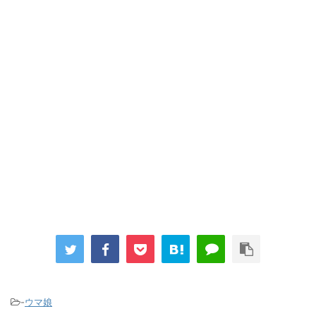
「洋画に日本版主題歌は必要か?」論争
超能力が使えるようになったので限界まで極める事にした件 その
２
【画像】『プリズマ☆イリヤ』の新グッズ、流石に一線を越えて
しまう
まとめチェッカーは閉鎖しました。RSSの解除をお願いします。
Powered by livedoor 相互RSS
-
ウマ娘