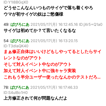
ID:Y1I8BGqX0
どうせこんなんいつものサイゲで落ち着くやろ
ウマが初サイゲの奴はご愁傷様
49:
ばびろにあ
2021/05/17(月) 16:12:45.16 ID:jXr5+Q1a0
サイゲは初めてか？て言いたくなるな
54:
ばびろにあ
2021/05/17(月) 16:13:20.15
ID:T3dlaQK40
まぁ修正自体はいいけどもしやってるとしたらサイ
レントなのがアウト
そして対人イベント中なのがアウト
加えて対人イベント中に強キャラ実装
これもう半分ユーザー使ったなんかのテストだろ…
78:
ばびろにあ
2021/05/17(月) 16:17:46.33
ID:S4ulBo1H0
上方修正されて何が問題なんだよ