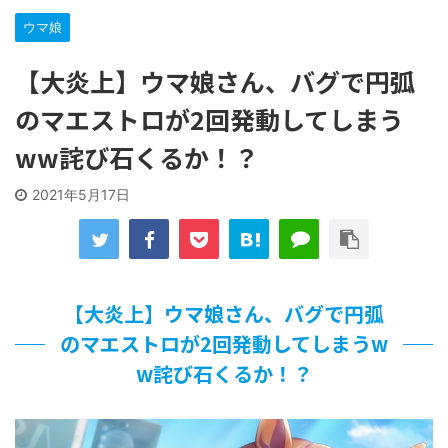
【遊戯王】いつ見ても覚醒だけ地属性との関連が意味不明だ
な…
ウマ娘
「洋画に日本版主題歌は必要か?」論争
【ギャルゲ】「千恋*万花」のアニメ化決定でKOTOKOが主
【大炎上】ウマ娘さん、バグで円弧
題歌歌うよ！
のマエストロが2回発動してしまう
【R-18】真・女神転生 Road to the Transcendence【二次
創作】 第２０話
ww詫び石くるか！？
北原ももさんの挑発!!!
【画像】この女優さん、可愛すぎる
2021年5月17日
【遊戯王】いつ見ても覚醒だけ地属性との関連が意味不明だ
な…
美少女図鑑AWARD2026グランプリ・榎本彩乃、グラビア披
露！透明感が凄い！！
【朗報】齋藤飛鳥、前屈みで完全に見えてる動画が拡散され
てしまう…
【大炎上】ウマ娘さん、バグで円弧
【画像】『プリズマ☆イリヤ』の新グッズ、流石に一線を越
のマエストロが2回発動してしまうw
えてしまう
w詫び石くるか！？
北原ももさんの挑発!!!
【画像】顔100点、体30点の女ｗｗｗ
…背が高い娘
佐藤絢音ちゃん(11)が万バズ！！