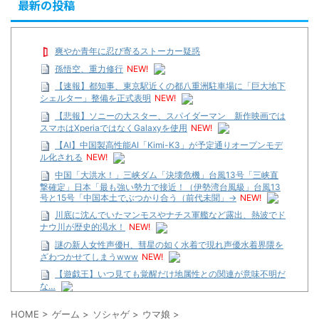
最新の投稿
爽やか青年に忍び寄るストーカー疑惑
孫悟空、重力修行
NEW!
【速報】都知事、東京駅近くの都八重洲駐車場に「巨大地下
シェルター」整備を正式表明
NEW!
【悲報】ソニーの大スター、スパイダーマン 新作映画では
スマホはXperiaではなくGalaxyを使用
NEW!
【AI】中国製高性能AI「Kimi-K3」が予定通りオープンモデ
ル化される
NEW!
中国「大洪水！」三峡ダム「決壊危機」台風13号「三峡直
撃確定」日本「最も強い勢力で接近！（伊勢湾台風級」台風13
号と15号「中国本土でぶつかり合う（前代未聞」→
NEW!
川底に沈んでいたマンモスやナチス軍艦など露出、熱波でド
ナウ川が歴史的渇水！
NEW!
謎の新人女性声優H、彗星の如く水着で現れ声優水着界隈を
ざわつかせてしまうwww
NEW!
【遊戯王】いつ見ても覚醒だけ地属性との関連が意味不明だ
な…
…背が高い娘
HOME
>
ゲーム
>
ソシャゲ
>
ウマ娘
>