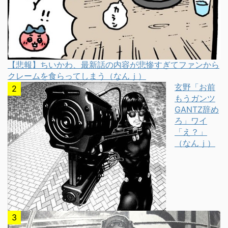
【悲報】ちいかわ、最新話の内容が悲惨すぎてファンから
クレームを食らってしまう（なんｊ）
玄野「お前
もうガンツ
GANTZ辞め
ろ」ワイ
「え？」
（なんｊ）