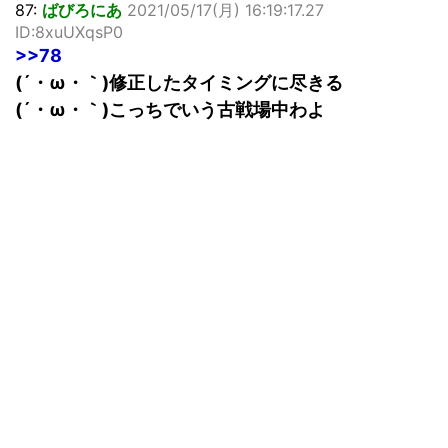
87:
ばびろにあ
2021/05/17(月) 16:19:17.27
ID:8xuUXqsP0
>>78
(´・ω・｀)修正したタイミングに尽きる
(´・ω・｀)こっちでいう古戦場中わよ