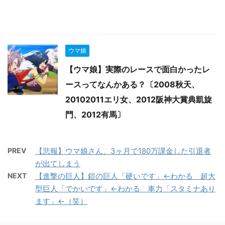
ウマ娘
【ウマ娘】実際のレースで面白かったレ
ースってなんかある？〔2008秋天、
20102011エリ女、2012阪神大賞典凱旋
門、2012有馬〕
PREV
【悲報】ウマ娘さん、3ヶ月で180万課金した引退者
が出てしまう
NEXT
【進撃の巨人】鎧の巨人「硬いです」←わかる 超大
型巨人「でかいです」←わかる 車力「スタミナあり
ます」←（笑）