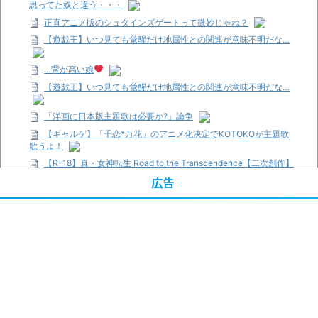
思ってた奴と違う・・・
正直アニメ版のシュタインズゲートって微妙じゃね？
【遊戯王】いつ見ても覚醒だけ地属性との関連が意味不明だな…
…背が高い娘
【遊戯王】いつ見ても覚醒だけ地属性との関連が意味不明だな…
「洋画に日本版主題歌は必要か?」論争
【ギャルゲ】「千恋*万花」のアニメ化決定でKOTOKOが主題歌
歌うよ！
【R-18】真・女神転生 Road to the Transcendence【二次創作】
第２０話
広告
【画像】この女優さん、可愛すぎる
【遊戯王】いつ見ても覚醒だけ地属性との関連が意味不明だな…
【朗報】齋藤飛鳥、前屈みで完全に見えてる動画が拡散されてし
まう…
【画像】『プリズマ☆イリヤ』の新グッズ、流石に一線を越えて
しまう
【画像】顔100点、体30点の女ｗｗｗ
…背が高い娘