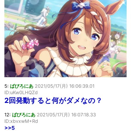
「洋画に日本版主題歌は必要か?」論争
超能力が使えるようになったので限界まで極める事にした件
その２
北原ももさんの挑発!!!
【画像】『プリズマ☆イリヤ』の新グッズ、流石に一線を越
えてしまう
敵「ダンクーガは合体するまでが長過ぎてつまらない」←合
体する前から面白いんだよなぁ
まとめチェッカーは閉鎖しました。RSSの解除をお願いしま
す。
【信長の野望・新生】米問屋をどういう時にどこに建てるの
かわからない
NHKにようこそ！を見終えたんだがｗｗｗ
5:
ばびろにあ
2021/05/17(月) 16:06:39.01
ID:uKw0LHQZd
Powered by livedoor 相互RSS
2回発動すると何がダメなの？
12:
ばびろにあ
2021/05/17(月) 16:07:18.33
ID:xbvxwM+Rd
>>5