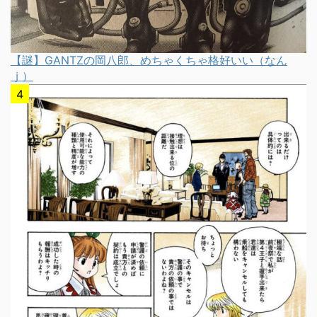
【謎】GANTZの岡八郎、めちゃくちゃ格好いい（なん
ｊ）