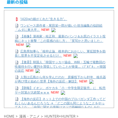
最新の投稿
1420gの娘がくれた“生きる力”。
ワンピース原作者・尾田栄一郎が描いた担当編集の似顔絵
「ムダに東大卒」
NEW!
【画像】漫画家・桂正和、最新のパンツ＆お尻のイラスト投
稿にネット衝撃「この質感の出し方」「実写かと思いました」
NEW!
広島県知事ら「核抑止論、根本的におかしい。軍拡競争を助
長し世界を不安定化させるだけ」
NEW!
【激震】韓国人「韓国サッカー協会、W杯・五輪で複数回の
性接待を行い審判を買収していたことが発覚…（ﾌﾞﾙﾌﾞﾙ」＝韓国
の反応
NEW!
人類は広島から何を学んだのか 原爆投下から81年、核兵器
が再び増え始めた世界【海外の反応・解説】
NEW!
【朗報】イオン、ポケカを「小・中学生限定販売」に 転売
ヤー対策が大絶賛ｗｗｗ
NEW!
【海外の反応】ネット上での中国のプロパガンダ工作ってど
れくらいあるんだろうな → 「どこの国も同じようなことをやっ
てるよな」「中国に関する情報はマジで両極端なものしかな
い」
NEW!
HOME
>
漫画・アニメ
>
HUNTER×HUNTER
>
【遊戯王】いつ見ても覚醒だけ地属性との関連が意味不明だ