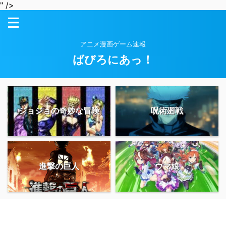
" />
アニメ漫画ゲーム速報
ばびろにあっ！
ジョジョの奇妙な冒険
呪術廻戦
進撃の巨人
ウマ娘