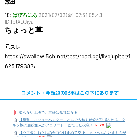
放出
18:
ばびろにあ
2021/07/02(金) 07:51:05.43
ID:fptXDJiya
ちょっと草
元スレ
https://swallow.5ch.net/test/read.cgi/livejupiter/1
625179383/
コメント・今話題の記事はこの下にあります
知らない土地で、主婦は孤独になる
【衝撃】ハンターハンター、とんでもねえ伏線が発掘される。ク
ルタ族の虐殺犯人がツェリードニヒだった模様！
NEW!
【ウマ娘】わたしの全力受け止めて♡ ←「またへんないきものが