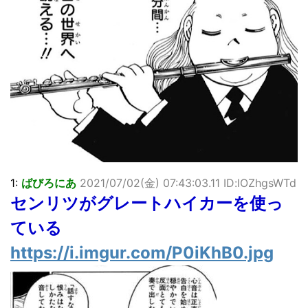
【画像】顔100点、体30点の女ｗｗｗ
…背が高い娘
佐藤絢音ちゃん(11)が万バズ！！
「洋画に日本版主題歌は必要か?」論争
超能力が使えるようになったので限界まで極める事にした件
その２
北原ももさんの挑発!!!
【画像】『プリズマ☆イリヤ』の新グッズ、流石に一線を越
えてしまう
敵「ダンクーガは合体するまでが長過ぎてつまらない」←合
体する前から面白いんだよなぁ
まとめチェッカーは閉鎖しました。RSSの解除をお願いしま
1:
ばびろにあ
2021/07/02(金) 07:43:03.11 ID:lOZhgsWTd
す。
センリツがグレートハイカーを使っ
【信長の野望・新生】米問屋をどういう時にどこに建てるの
かわからない
ている
NHKにようこそ！を見終えたんだがｗｗｗ
https://i.imgur.com/P0iKhB0.jpg
Powered by livedoor 相互RSS