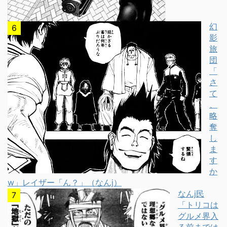
幻
影
旅
団
「
さ
て
、
略
奪
し
ま
す
か
w」レイザー「ん？」（なんj）
なんj民
「トリコは
グルメ界入
る前までは