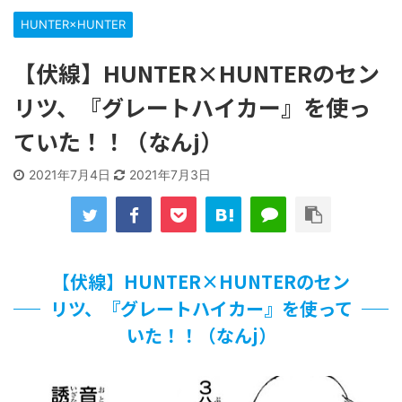
な…
HUNTER×HUNTER
…背が高い娘
【遊戯王】いつ見ても覚醒だけ地属性との関連が意味不明だ
【伏線】HUNTER×HUNTERのセン
な…
「洋画に日本版主題歌は必要か?」論争
リツ、『グレートハイカー』を使っ
【ギャルゲ】「千恋*万花」のアニメ化決定でKOTOKOが主
ていた！！（なんj）
題歌歌うよ！
【R-18】真・女神転生 Road to the Transcendence【二次
創作】 第２０話
2021年7月4日
2021年7月3日
北原ももさんの挑発!!!
【画像】この女優さん、可愛すぎる
【遊戯王】いつ見ても覚醒だけ地属性との関連が意味不明だ
な…
美少女図鑑AWARD2026グランプリ・榎本彩乃、グラビア披
【伏線】HUNTER×HUNTERのセン
露！透明感が凄い！！
リツ、『グレートハイカー』を使って
【朗報】齋藤飛鳥、前屈みで完全に見えてる動画が拡散され
てしまう…
いた！！（なんj）
【画像】『プリズマ☆イリヤ』の新グッズ、流石に一線を越
えてしまう
北原ももさんの挑発!!!