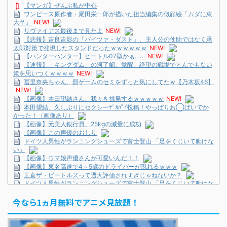
【マンガ】ぜんぶ私が中心
ワンピース原作者・尾田栄一郎が描いた担当編集の似顔絵「ムダに東
大卒」
NEW!
リヴァイアス最後まで見たよ
NEW!
【悲報】吉良吉影の『バイツァ・ダスト』、主人公の仗助ではなく承
太郎対策で発現したスタンドだったｗｗｗｗｗｗ
NEW!
【ハンターハンター】ビートル07型かぁ……
NEW!
【速報】「キングダム」の河了貂、覚醒。絶望の戦場でとんでもない
策を思いつくｗｗｗｗ
NEW!
冨里奈央ちゃん、罰ゲームのセミをずっと気にしてたｗ【乃木坂46】
NEW!
【画像】本田望結さん、我々を挑発するｗｗｗｗｗ
NEW!
本田望結、久しぶりにセクシーﾃﾞｶﾊﾟｲ投稿！やっぱりお◯ぱいでか
かった！（画像あり）
【画像】元美人銀行員、25kgの減量に成功
【画像】この声優のおしり
ドイツ人男性がランニングシューズで富士登山 「足をくじいて動けな
い」
【画像】ウマ娘声優さんが可愛いんだ！！
【画像】東名高速で4～5歳のドライバーが現れるｗｗｗ
正直ザ・ビートルズって過大評価されすぎじゃねないか？
ドイツ人男性がランニングシューズで富士登山 「足をくじいて動けな
い」
今なら1ヵ月無料でアニメ見放題！
巨人・坂本勇人が「1億円申告漏れ」 税務当局が指摘するも修正に応
じず
KOBAMETALが語る、ベビメタ主催フェスの見どころ
巨人・坂本勇人が「1億円申告漏れ」 税務当局が指摘するも修正に応