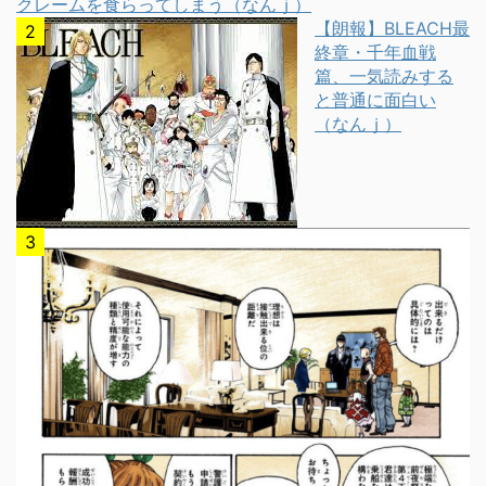
クレームを食らってしまう（なんｊ）
【朗報】BLEACH最
終章・千年血戦
篇、一気読みする
と普通に面白い
（なんｊ）