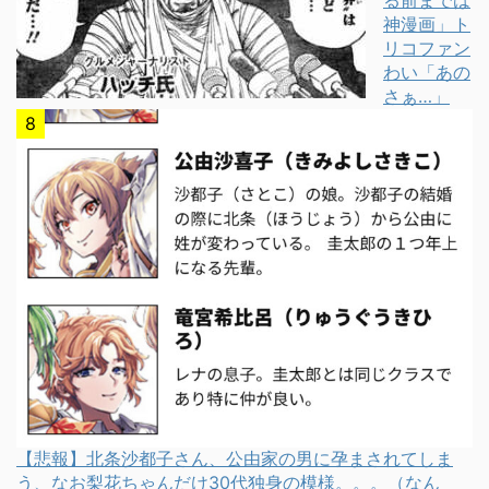
神漫画」ト
リコファン
わい「あの
さぁ…」
【悲報】北条沙都子さん、公由家の男に孕まされてしま
う、なお梨花ちゃんだけ30代独身の模様。。。（なん