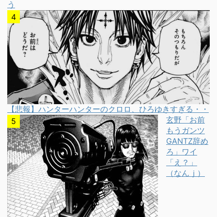
う
【悲報】ハンターハンターのクロロ、ひろゆきすぎる・・
玄野「お前
もうガンツ
GANTZ辞め
ろ」ワイ
「え？」
（なんｊ）