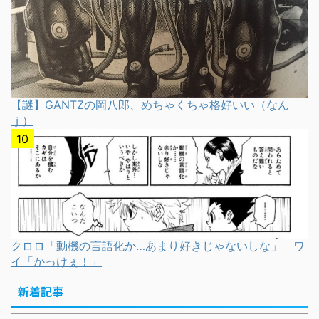
【謎】GANTZの岡八郎、めちゃくちゃ格好いい（なん
ｊ）
クロロ「動機の言語化か…あまり好きじゃないしな」 ワ
イ「かっけぇ！」
新着記事