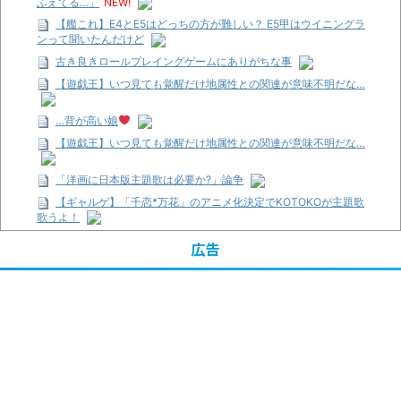
ふえてる…」
NEW!
【艦これ】E4とE5はどっちの方が難しい？ E5甲はウイニングラ
ンって聞いたんだけど
古き良きロールプレイングゲームにありがちな事
【遊戯王】いつ見ても覚醒だけ地属性との関連が意味不明だな…
…背が高い娘
【遊戯王】いつ見ても覚醒だけ地属性との関連が意味不明だな…
「洋画に日本版主題歌は必要か?」論争
【ギャルゲ】「千恋*万花」のアニメ化決定でKOTOKOが主題歌
歌うよ！
【R-18】真・女神転生 Road to the Transcendence【二次創作】
広告
第２０話
【画像】この女優さん、可愛すぎる
【遊戯王】いつ見ても覚醒だけ地属性との関連が意味不明だな…
【朗報】齋藤飛鳥、前屈みで完全に見えてる動画が拡散されてし
まう…
【画像】『プリズマ☆イリヤ』の新グッズ、流石に一線を越えて
しまう