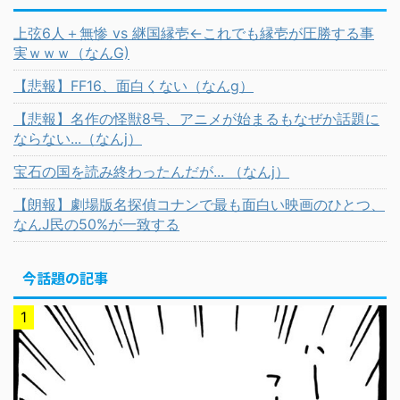
上弦6人＋無惨 vs 継国縁壱←これでも縁壱が圧勝する事
実ｗｗｗ（なんG)
【悲報】FF16、面白くない（なんg）
【悲報】名作の怪獣8号、アニメが始まるもなぜか話題に
ならない...（なんj）
宝石の国を読み終わったんだが... （なんj）
【朗報】劇場版名探偵コナンで最も面白い映画のひとつ、
なんJ民の50%が一致する
今話題の記事