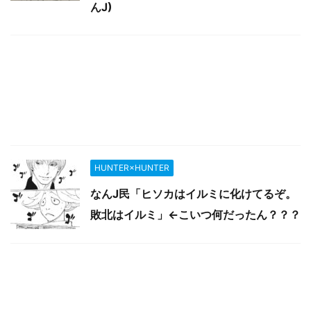
んJ)
HUNTER×HUNTER
なんJ民「ヒソカはイルミに化けてるぞ。
敗北はイルミ」←こいつ何だったん？？？