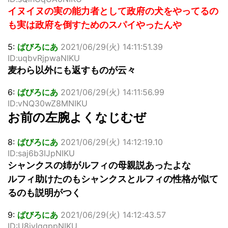
イヌイヌの実の能力者として政府の犬をやってるの
も実は政府を倒すためのスパイやったんや
5:
ばびろにあ
2021/06/29(火) 14:11:51.39
ID:uqbvRjpwaNIKU
麦わら以外にも返すものが云々
6:
ばびろにあ
2021/06/29(火) 14:11:56.99
ID:vNQ30wZ8MNIKU
お前の左腕よくなじむぜ
8:
ばびろにあ
2021/06/29(火) 14:12:19.10
ID:saj6b3IJpNIKU
シャンクスの姉がルフィの母親説あったよな
ルフィ助けたのもシャンクスとルフィの性格が似て
るのも説明がつく
9:
ばびろにあ
2021/06/29(火) 14:12:43.57
ID:U8jvIqqppNIKU