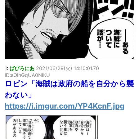
…背が高い娘
佐藤絢音ちゃん(11)が万バズ！！
「洋画に日本版主題歌は必要か?」論争
超能力が使えるようになったので限界まで極める事にした件
その２
北原ももさんの挑発!!!
【画像】『プリズマ☆イリヤ』の新グッズ、流石に一線を越
えてしまう
敵「ダンクーガは合体するまでが長過ぎてつまらない」←合
体する前から面白いんだよなぁ
1:
ばびろにあ
2021/06/29(火) 14:10:01.70
まとめチェッカーは閉鎖しました。RSSの解除をお願いしま
ID:sQlhGqUA0NIKU
す。
ロビン「海賊は政府の船を自分から襲
【信長の野望・新生】米問屋をどういう時にどこに建てるの
かわからない
わない」
NHKにようこそ！を見終えたんだがｗｗｗ
https://i.imgur.com/YP4KcnF.jpg
Powered by livedoor 相互RSS