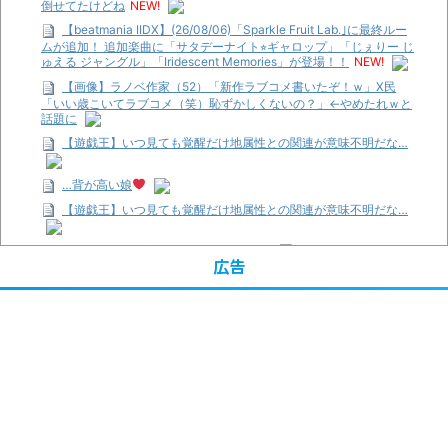
倒せてたけどね
NEW!
【beatmania IIDX】(26/08/06)「Sparkle Fruit Lab.｣に最終ルー
ムが追加！ 追加楽曲に「サタデーナイト⭐︎ギャロップ」「じぇりー じ
ゅえる ジャングル」「Iridescent Memories」が登場！！
NEW!
【画像】ラノベ作家（52）「新作ラブコメ書いたぞ！ｗ」X民
「いい歳こいてラブコメ（笑）恥ずかしくないの？」←やめたれｗと
話題に
【遊戯王】いつ見ても覚醒だけ地属性との関連が意味不明だな…
…背が高い娘
【遊戯王】いつ見ても覚醒だけ地属性との関連が意味不明だな…
「洋画に日本版主題歌は必要か?」論争
広告
【ギャルゲ】「千恋*万花」のアニメ化決定でKOTOKOが主題歌
歌うよ！
【R-18】真・女神転生 Road to the Transcendence【二次創作】
第２０話
【画像】この女優さん、可愛すぎる
【遊戯王】いつ見ても覚醒だけ地属性との関連が意味不明だな…
【朗報】齋藤飛鳥、前屈みで完全に見えてる動画が拡散されてし
まう…