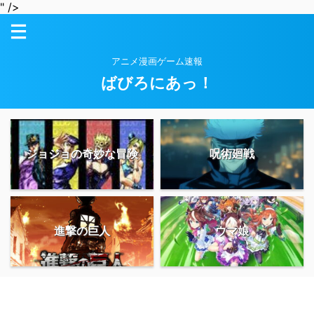
" />
アニメ漫画ゲーム速報
ばびろにあっ！
ジョジョの奇妙な冒険
呪術廻戦
進撃の巨人
ウマ娘