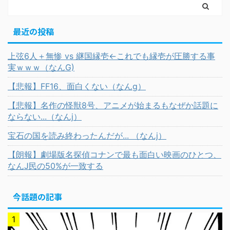
最近の投稿
上弦6人＋無惨 vs 継国縁壱←これでも縁壱が圧勝する事
実ｗｗｗ（なんG)
【悲報】FF16、面白くない（なんg）
【悲報】名作の怪獣8号、アニメが始まるもなぜか話題に
ならない...（なんj）
宝石の国を読み終わったんだが... （なんj）
【朗報】劇場版名探偵コナンで最も面白い映画のひとつ、
なんJ民の50%が一致する
今話題の記事