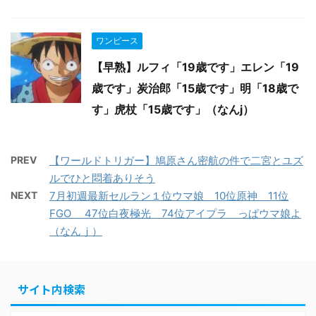
ワンピース
【早熟】ルフィ「19歳です」エレン「19
歳です」炭治郎「15歳です」明「18歳で
す」虎杖「15歳です」（なんj）
PREV
【ワールドトリガー】鳩原さん密航の件で二宮とユズ
ルでひと悶着ありそう
NEXT
7月初週最新セルラン１位ウマ娘 10位原神 11位
FGO 47位白夜極光 74位アイプラ っぱウマ娘よ
（なんｊ）
サイト内検索