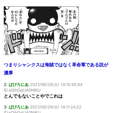
つまりシャンクスは海賊ではなく革命軍である説が
濃厚
2:
ばびろにあ
2021/06/29(火) 14:10:45.64
ID:sQlhGqUA0NIKU
とんでもないことやでこれは
3:
ばびろにあ
2021/06/29(火) 14:11:24.22
ID:sQlhGqUA0NIKU