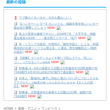
最新の投稿
ブブ家のドタバタが、今日も愛おしい！
【ハンターハンター】カンジドル、戒厳令発令前にハンター
協会員を襲撃してしまう
NEW!
賃上げ原資を確保できない…2026年7月 「人手不足」倒産
過去最多の63件・・・東京商工リサーチ [8/7]
NEW!
米：トランプ大統領、中国等の「敵性外国人」による「米国
籍目的の出産ツーリズム禁止令」に署名…寄生侵略防止へ[海外
の反応]
NEW!
【画像】ゴールデンカムイを勢いで読んでても「何こい
つ…」ってなるシーンwww
NEW!
財務省､4～6月の為替介入日数は大型連休中3日間 総額11兆
7349億円 4月30日は6兆2787億円で過去最大
NEW!
日本人「敷地内に勝手に停めた車がバチバチにブロックされ
ててウケた」→結末がめっちゃおもろいｗｗｗ【タイ人の反
応】
NEW!
財務省、大型連休中の為替介入日数は3日間 総額11兆
7349億円
NEW!
【遊戯王】いつ見ても覚醒だけ地属性との関連が意味不明だ
な…
HOME
>
漫画・アニメ
>
ワンピース
>