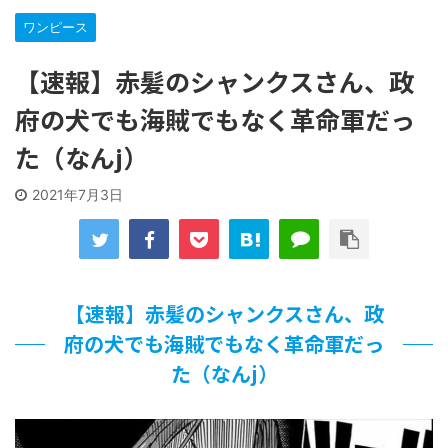
…背が高い娘
ワンピース
【遊戯王】いつ見ても覚醒だけ地属性との関連が意味不明だ
な…
【速報】赤髪のシャンクスさん、政
「洋画に日本版主題歌は必要か?」論争
【ギャルゲ】「千恋*万花」のアニメ化決定でKOTOKOが主
府の犬でも海賊でもなく革命軍だっ
題歌歌うよ！
【R-18】真・女神転生 Road to the Transcendence【二次
た（なんj）
創作】 第２０話
北原ももさんの挑発!!!
2021年7月3日
【画像】この女優さん、可愛すぎる
【遊戯王】いつ見ても覚醒だけ地属性との関連が意味不明だ
な…
美少女図鑑AWARD2026グランプリ・榎本彩乃、グラビア披
露！透明感が凄い！！
【速報】赤髪のシャンクスさん、政
【朗報】齋藤飛鳥、前屈みで完全に見えてる動画が拡散され
てしまう…
府の犬でも海賊でもなく革命軍だっ
【画像】『プリズマ☆イリヤ』の新グッズ、流石に一線を越
た（なんj）
えてしまう
北原ももさんの挑発!!!
【画像】顔100点、体30点の女ｗｗｗ