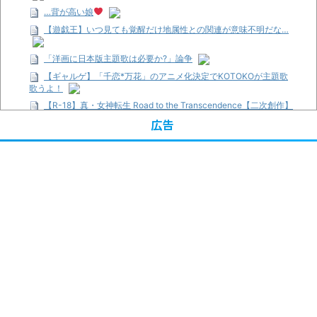
…背が高い娘
【遊戯王】いつ見ても覚醒だけ地属性との関連が意味不明だな…
「洋画に日本版主題歌は必要か?」論争
【ギャルゲ】「千恋*万花」のアニメ化決定でKOTOKOが主題歌
歌うよ！
【R-18】真・女神転生 Road to the Transcendence【二次創作】
第２０話
広告
【画像】この女優さん、可愛すぎる
【遊戯王】いつ見ても覚醒だけ地属性との関連が意味不明だな…
【朗報】齋藤飛鳥、前屈みで完全に見えてる動画が拡散されてし
まう…
【画像】『プリズマ☆イリヤ』の新グッズ、流石に一線を越えて
しまう
【画像】顔100点、体30点の女ｗｗｗ
…背が高い娘
「洋画に日本版主題歌は必要か?」論争
超能力が使えるようになったので限界まで極める事にした件 その
２