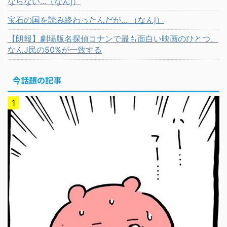
ならない...（なんj）
宝石の国を読み終わったんだが... （なんj）
【朗報】劇場版名探偵コナンで最も面白い映画のひとつ、
なんJ民の50%が一致する
今話題の記事