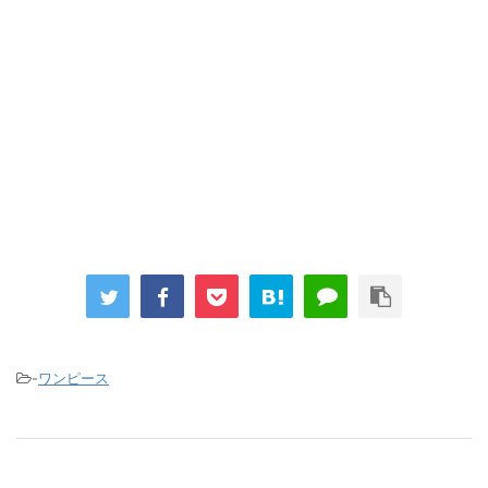
【画像】『プリズマ☆イリヤ』の新グッズ、流石に一線を越えて
しまう
まとめチェッカーは閉鎖しました。RSSの解除をお願いします。
Powered by livedoor 相互RSS
-
ワンピース