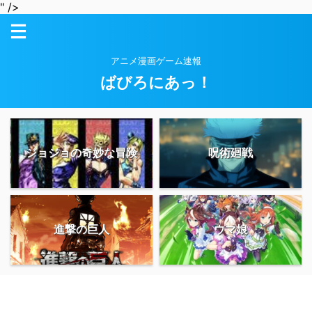
" />
アニメ漫画ゲーム速報
ばびろにあっ！
ジョジョの奇妙な冒険
呪術廻戦
進撃の巨人
ウマ娘