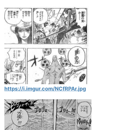
https://i.imgur.com/NCfRPAr.jpg