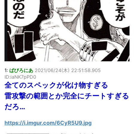
「洋画に日本版主題歌は必要か?」論争
超能力が使えるようになったので限界まで極める事にした件
その２
北原ももさんの挑発!!!
【画像】『プリズマ☆イリヤ』の新グッズ、流石に一線を越
えてしまう
敵「ダンクーガは合体するまでが長過ぎてつまらない」←合
体する前から面白いんだよなぁ
まとめチェッカーは閉鎖しました。RSSの解除をお願いしま
す。
【信長の野望・新生】米問屋をどういう時にどこに建てるの
1:
ばびろにあ
2021/06/24(木) 22:51:58.905
かわからない
ID:iaNK7pPD0
NHKにようこそ！を見終えたんだがｗｗｗ
全てのスペックが化け物すぎる
Powered by livedoor 相互RSS
雷攻撃の範囲とか完全にチートすぎる
だろ…
https://i.imgur.com/6CyR5U9.jpg