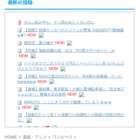
最新の投稿
ぜんぶ私が中心、そう思われたくないのに
【国際】韓国サッカーのイメージが墜落 [26/08/07] [動物園
φ★]
NEW!
孫悟空、重力修行
NEW!
【悲報】価格高騰の波、次は「PC用マザーボード」か
NEW!
ハードオフでこの３０００円のノートパソコン見つけたんだ
けどどうですか？
NEW!
【悲報】NISA口座2052万のうち「約4割が未稼働」だった
wwwwww
NEW!
【速報】都知事、東京駅近くの都八重洲駐車場に「巨大地下
シェルター」整備を正式表明
NEW!
NARUTO、ここにきてガチで復権してしまう w w w
w
NEW!
【遊戯王】いつ見ても覚醒だけ地属性との関連が意味不明だ
な…
…背が高い娘
【遊戯王】いつ見ても覚醒だけ地属性との関連が意味不明だ
HOME
>
漫画・アニメ
>
ワンピース
>