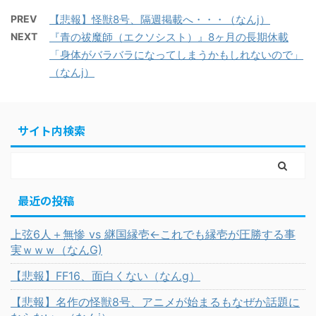
PREV
【悲報】怪獣8号、隔週掲載へ・・・（なんj）
NEXT
『青の祓魔師（エクソシスト）』8ヶ月の長期休載
「身体がバラバラになってしまうかもしれないので」
（なんj）
サイト内検索
最近の投稿
上弦6人＋無惨 vs 継国縁壱←これでも縁壱が圧勝する事
実ｗｗｗ（なんG)
【悲報】FF16、面白くない（なんg）
【悲報】名作の怪獣8号、アニメが始まるもなぜか話題に