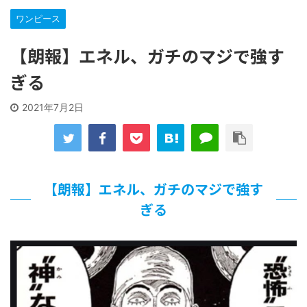
な…
ワンピース
「洋画に日本版主題歌は必要か?」論争
【ギャルゲ】「千恋*万花」のアニメ化決定でKOTOKOが主
【朗報】エネル、ガチのマジで強す
題歌歌うよ！
【R-18】真・女神転生 Road to the Transcendence【二次
ぎる
創作】 第２０話
北原ももさんの挑発!!!
2021年7月2日
【画像】この女優さん、可愛すぎる
【遊戯王】いつ見ても覚醒だけ地属性との関連が意味不明だ
な…
美少女図鑑AWARD2026グランプリ・榎本彩乃、グラビア披
露！透明感が凄い！！
【朗報】エネル、ガチのマジで強す
【朗報】齋藤飛鳥、前屈みで完全に見えてる動画が拡散され
てしまう…
ぎる
【画像】『プリズマ☆イリヤ』の新グッズ、流石に一線を越
えてしまう
北原ももさんの挑発!!!
【画像】顔100点、体30点の女ｗｗｗ
…背が高い娘
佐藤絢音ちゃん(11)が万バズ！！