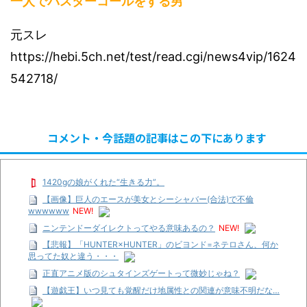
一人でバスターコールをする男
元スレ
https://hebi.5ch.net/test/read.cgi/news4vip/1624
542718/
コメント・今話題の記事はこの下にあります
1420gの娘がくれた“生きる力”。
【画像】巨人のエースが美女とシーシャバー(合法)で不倫
wwwwww
NEW!
ニンテンドーダイレクトってやる意味あるの？
NEW!
【悲報】「HUNTER×HUNTER」のビヨンド=ネテロさん、何か
思ってた奴と違う・・・
正直アニメ版のシュタインズゲートって微妙じゃね？
【遊戯王】いつ見ても覚醒だけ地属性との関連が意味不明だな…