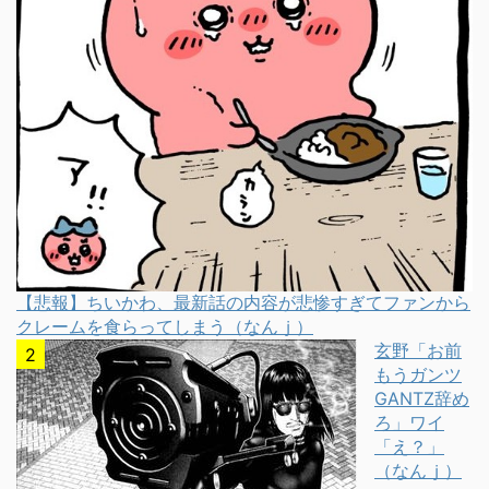
【悲報】ちいかわ、最新話の内容が悲惨すぎてファンから
クレームを食らってしまう（なんｊ）
玄野「お前
もうガンツ
GANTZ辞め
ろ」ワイ
「え？」
（なんｊ）