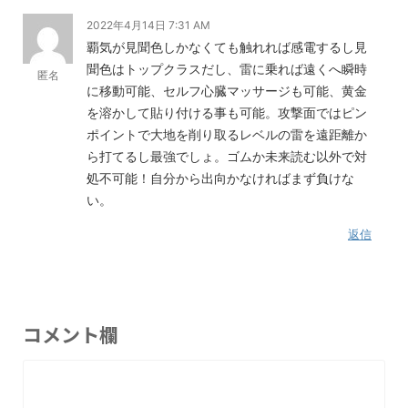
2022年4月14日 7:31 AM
覇気が見聞色しかなくても触れれば感電するし見
聞色はトップクラスだし、雷に乗れば遠くへ瞬時
匿名
に移動可能、セルフ心臓マッサージも可能、黄金
を溶かして貼り付ける事も可能。攻撃面ではピン
ポイントで大地を削り取るレベルの雷を遠距離か
ら打てるし最強でしょ。ゴムか未来読む以外で対
処不可能！自分から出向かなければまず負けな
い。
返信
コメント欄