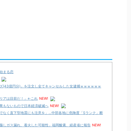
始まる恋
ズ(43億円分)」を注文し全てキャンセルした女逮捕ｗｗｗｗｗｗ
クリアは目前だ！」←これ
NEW!
果もないもので日本経済破滅へ
NEW!
でなく直下型地震にも注意を」…中部各地に危険度「Sランク」断
傷しガス漏れ、着火した可能性」福岡酸素、経産省に報告
NEW!