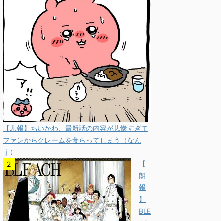
【悲報】ちいかわ、最新話の内容が悲惨すぎて
ファンからクレームを食らってしまう（なん
ｊ）
【
朗
報
】
BLE