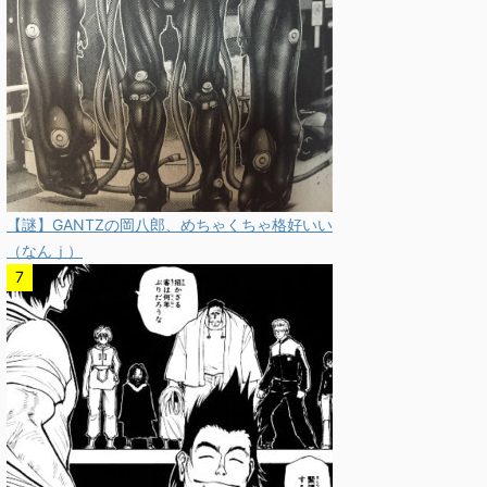
【謎】GANTZの岡八郎、めちゃくちゃ格好いい
（なんｊ）