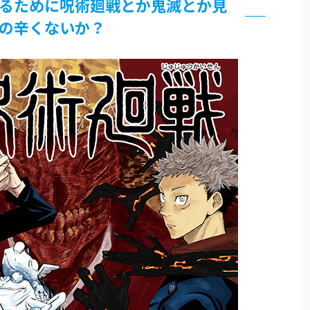
るために呪術廻戦とか鬼滅とか見
界まで極める事にした件 その２
の辛くないか？
グッズ、流石に一線を越えてしまう
過ぎてつまらない」←合体する前から面白いんだよなぁ
RSSの解除をお願いします。
いう時にどこに建てるのかわからない
がｗｗｗ