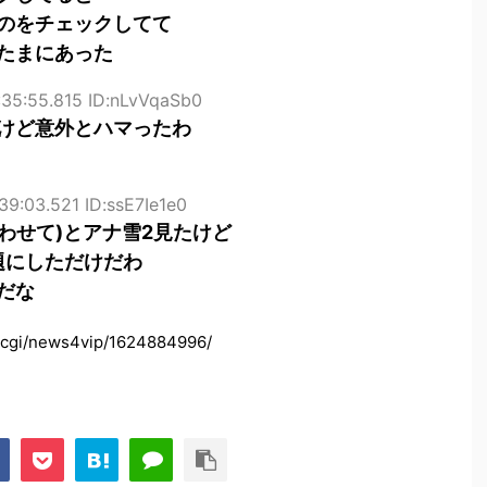
のをチェックしてて
たまにあった
35:55.815 ID:nLvVqaSb0
けど意外とハマったわ
9:03.521 ID:ssE7Ie1e0
わせて)とアナ雪2見たけど
題にしただけだわ
だな
d.cgi/news4vip/1624884996/