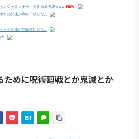
」のベンジャミン王子、強化系最強説www
NEW!
性との関連が意味不明だな…
性との関連が意味不明だな…
論争
化決定でKOTOKOが主題歌歌うよ！
e Transcendence【二次創作】 第２０話
性との関連が意味不明だな…
るために呪術廻戦とか鬼滅とか
プリ・榎本彩乃、グラビア披露！透明感が凄い！！
見えてる動画が拡散されてしまう…
グッズ、流石に一線を越えてしまう
ｗｗ
論争