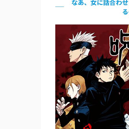
なあ、女に話合わせ
超能力が使えるようになったので限
る
北原ももさんの挑発!!!
【画像】『プリズマ☆イリヤ』の新
敵「ダンクーガは合体するまでが長
まとめチェッカーは閉鎖しました。
【信長の野望・新生】米問屋をどう
NHKにようこそ！を見終えたんだ
Powered by livedoor 相互RSS