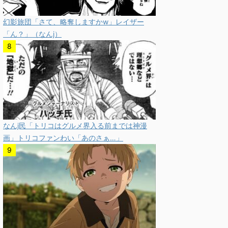
幻影旅団「さて、略奪しますかw」レイザー
「ん？」（なんj）
なんj民「トリコはグルメ界入る前までは神漫
画」トリコファンわい「あのさぁ…」