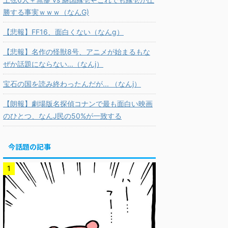
勝する事実ｗｗｗ（なんG)
【悲報】FF16、面白くない（なんg）
【悲報】名作の怪獣8号、アニメが始まるもな
ぜか話題にならない...（なんj）
宝石の国を読み終わったんだが... （なんj）
【朗報】劇場版名探偵コナンで最も面白い映画
のひとつ、なんJ民の50%が一致する
今話題の記事