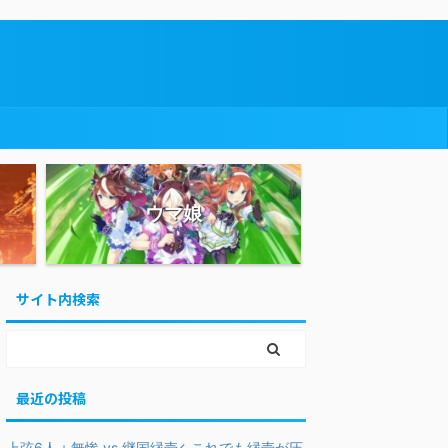
ウマ娘
サイト内検索
最近の投稿
上弦6人＋無惨 vs 継国縁壱←これでも縁壱が圧