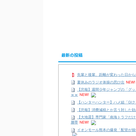
最新の投稿
先輩と後輩、距離が変わった日から
夏休みのラジオ体操の思ひ出
NEW!
【悲報】週間少年ジャンプの「グッ
ｗｗ
NEW!
【ハンターハンター】ハメ組「GI
【悲報】消費減税とか言う対した効
【大地震】専門家「南海トラフだけ
層帯
NEW!
イオンモール熊本の爆発「配管が損