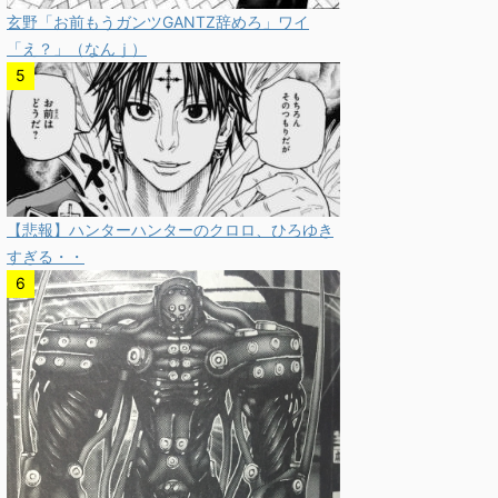
玄野「お前もうガンツGANTZ辞めろ」ワイ
「え？」（なんｊ）
【悲報】ハンターハンターのクロロ、ひろゆき
すぎる・・