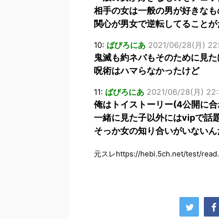
相手の女は一般の男が好きなも
関心が男女で逆転してることが
10:
ばびろにあ
2021/06/28(月) 22:
鬼滅も約ネバもそのために見た
呪術はハマらなかったけど
11:
ばびろにあ
2021/06/28(月) 22:3
俺はトイストーリー(4公開に合
一緒に見た子以外にはvipで話
そっか女の知り合いがいないん
元スレhttps://hebi.5ch.net/test/rea