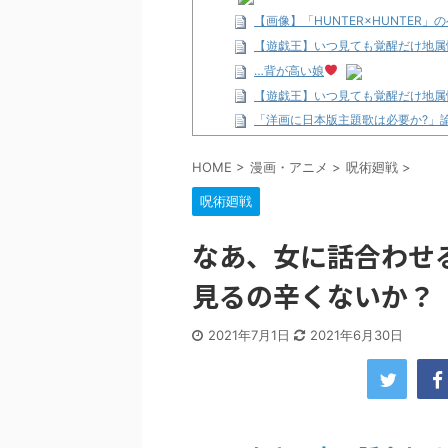
【画像】「HUNTER×HUNTER
【遊戯王】いつ見ても覚醒だけ地属
…背が高い娘
【遊戯王】いつ見ても覚醒だけ地属
「洋画に日本版主題歌は必要か?」
【ギャルゲ】「千恋*万花」のアニメ
HOME
>
漫画・アニメ
>
呪術廻戦
>
【R-18】真・女神転生 Road to th
北原ももさんの挑発!!!
呪術廻戦
【画像】この女優さん、可愛すぎる
【遊戯王】いつ見ても覚醒だけ地属
なあ、女に話合わせ
美少女図鑑AWARD2026グラン
見るの辛くないか？
【朗報】齋藤飛鳥、前屈みで完全に
【画像】『プリズマ☆イリヤ』の新
2021年7月1日
2021年6月30日
北原ももさんの挑発!!!
【画像】顔100点、体30点の女ｗ
…背が高い娘
佐藤絢音ちゃん(11)が万バズ！！
「洋画に日本版主題歌は必要か?」