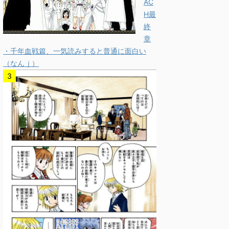
AC
H最
終
章
・千年血戦篇、一気読みすると普通に面白い
（なんｊ）