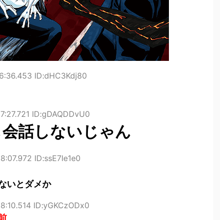
6:36.453 ID:dHC3Kdj80
57:27.721 ID:gDAQDDvU0
も会話しないじゃん
8:07.972 ID:ssE7Ie1e0
ないとダメか
58:10.514 ID:yGKCzODx0
前