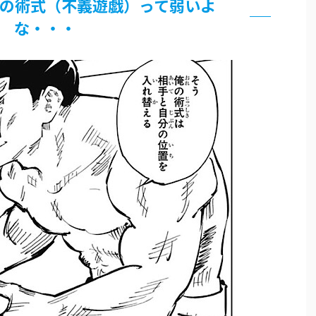
の術式（不義遊戯）って弱いよ
な・・・
論争
界まで極める事にした件 その２
グッズ、流石に一線を越えてしまう
過ぎてつまらない」←合体する前から面白いんだよなぁ
RSSの解除をお願いします。
いう時にどこに建てるのかわからない
がｗｗｗ