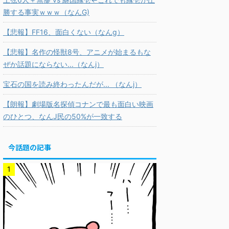
勝する事実ｗｗｗ（なんG)
【悲報】FF16、面白くない（なんg）
【悲報】名作の怪獣8号、アニメが始まるもな
ぜか話題にならない...（なんj）
宝石の国を読み終わったんだが... （なんj）
【朗報】劇場版名探偵コナンで最も面白い映画
のひとつ、なんJ民の50%が一致する
今話題の記事