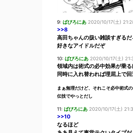
9:
ばびろにあ
2020/10/17(土) 21:2
>>8
高田ちゃんの扱い雑談すぎるだ
好きなアイドルだぞ
10:
ばびろにあ
2020/10/17(土) 21:
領域内は術式の必中効果が乗る
同時に入れ替われば理屈上で回
まぁ無理だけど、それこそ必中術式の
伝技でやっとだし
11:
ばびろにあ
2020/10/17(土) 21:
>>10
なるほど
ああ見えて東堂テクいタイプだ