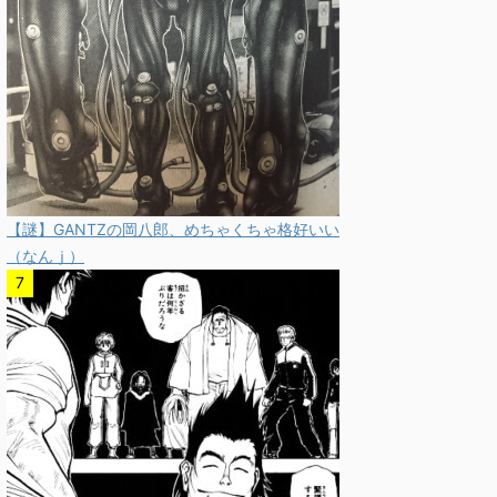
【謎】GANTZの岡八郎、めちゃくちゃ格好いい
（なんｊ）