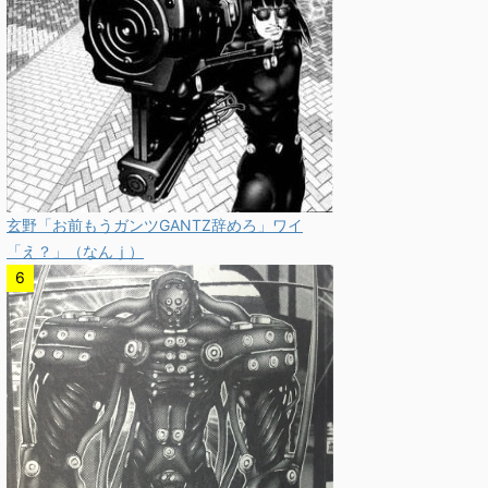
玄野「お前もうガンツGANTZ辞めろ」ワイ
「え？」（なんｊ）