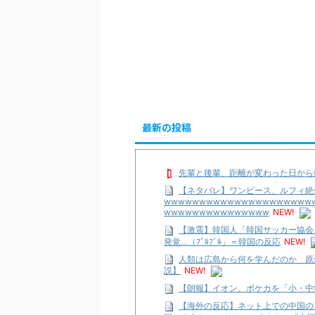
最新の投稿
先輩と後輩、距離が変わった日から
【ネタバレ】ワンピース、ルフィ絶
wwwwwwwwwwwwwwwwwwwww
wwwwwwwwwwwwwww
NEW!
【激震】韓国人「韓国サッカー協会
発覚…（ﾌﾞﾙﾌﾞﾙ」＝韓国の反応
NEW!
人類は広島から何を学んだのか 原
説】
NEW!
【朗報】イオン、ポケカを「小・中
【海外の反応】ネット上での中国の