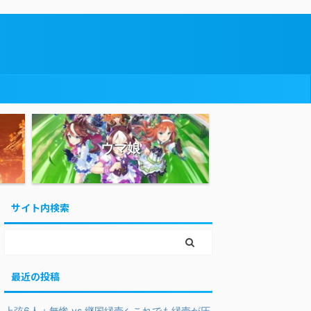
ウマ娘
サイト内検索
最近の投稿
上弦6人＋無惨 vs 継国縁壱←これでも縁壱が圧