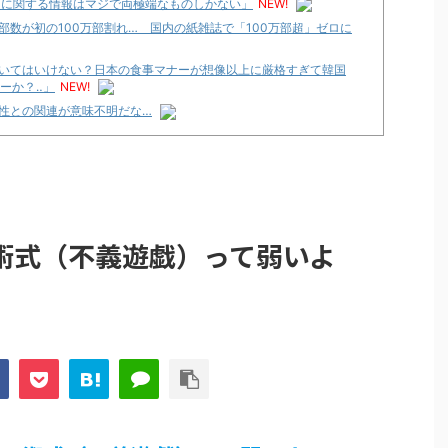
国に関する情報はマジで両極端なものしかない」
NEW!
数が初の100万部割れ… 国内の紙雑誌で「100万部超」ゼロに
いてはいけない？日本の食事マナーが想像以上に厳格すぎて韓国
ーか？‥」
NEW!
性との関連が意味不明だな…
性との関連が意味不明だな…
論争
化決定でKOTOKOが主題歌歌うよ！
e Transcendence【二次創作】 第２０話
術式（不義遊戯）って弱いよ
性との関連が意味不明だな…
プリ・榎本彩乃、グラビア披露！透明感が凄い！！
見えてる動画が拡散されてしまう…
グッズ、流石に一線を越えてしまう
ｗｗ