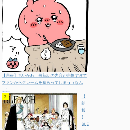
【悲報】ちいかわ、最新話の内容が悲惨すぎて
ファンからクレームを食らってしまう（なん
ｊ）
【
朗
報
】
BLE