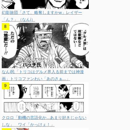
幻影旅団「さて、略奪しますかw」レイザー
「ん？」（なんj）
なんj民「トリコはグルメ界入る前までは神漫
画」トリコファンわい「あのさぁ…」
クロロ「動機の言語化か…あまり好きじゃない
しな」 ワイ「かっけぇ！」