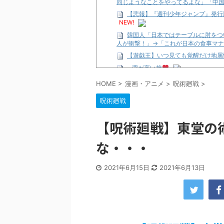
同じようなことをやってるよな」「中
【悲報】『週刊少年ジャンプ』発行部
NEW!
韓国人「日本ではテーブルに肘をつ
人が衝撃！」→「これが日本の食事マナ
【遊戯王】いつ見ても覚醒だけ地属
…背が高い娘
【遊戯王】いつ見ても覚醒だけ地属
HOME
>
漫画・アニメ
>
呪術廻戦
>
「洋画に日本版主題歌は必要か?」
呪術廻戦
【ギャルゲ】「千恋*万花」のアニメ
【R-18】真・女神転生 Road to th
【呪術廻戦】東堂の
北原ももさんの挑発!!!
な・・・
【画像】この女優さん、可愛すぎる
【遊戯王】いつ見ても覚醒だけ地属
美少女図鑑AWARD2026グラン
2021年6月15日
2021年6月13日
【朗報】齋藤飛鳥、前屈みで完全に
【画像】『プリズマ☆イリヤ』の新
北原ももさんの挑発!!!
【画像】顔100点、体30点の女ｗ