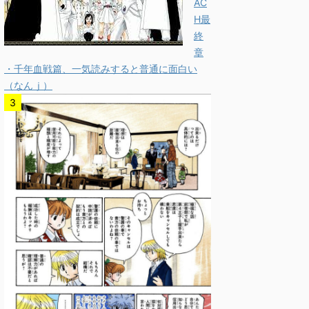
AC
H最
終
章
・千年血戦篇、一気読みすると普通に面白い
（なんｊ）