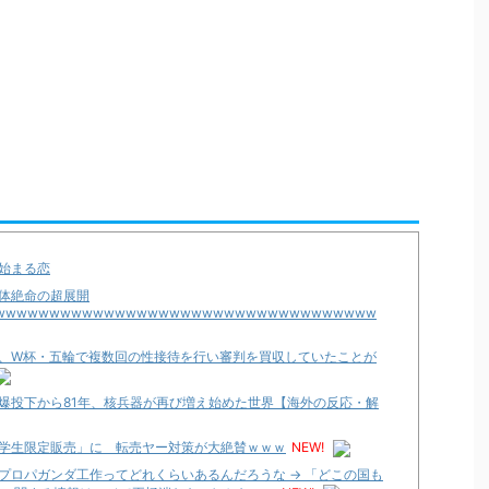
始まる恋
体絶命の超展開
wwwwwwwwwwwwwwwwwwwwwwwwwwwwwwwwwww
、W杯・五輪で複数回の性接待を行い審判を買収していたことが
爆投下から81年、核兵器が再び増え始めた世界【海外の反応・解
学生限定販売」に 転売ヤー対策が大絶賛ｗｗｗ
NEW!
プロパガンダ工作ってどれくらいあるんだろうな → 「どこの国も