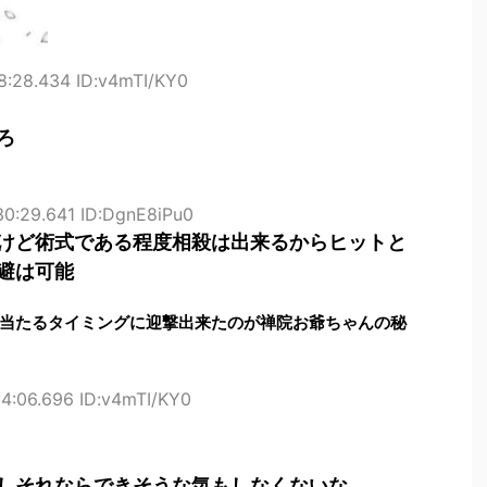
8:28.434 ID:v4mTI/KY0
ろ
30:29.641 ID:DgnE8iPu0
けど術式である程度相殺は出来るからヒットと
避は可能
当たるタイミングに迎撃出来たのが禅院お爺ちゃんの秘
34:06.696 ID:v4mTI/KY0
しそれならできそうな気もしなくないな