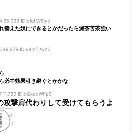
4:35.099 ID:oIqhW6jyd
れ替えた奴にできるとかだったら滅茶苦茶強い
6:49.279 ID:v4mTI/KY0
ら
ら必中効果引き継ぐとかかな
7:11.780 ID:dQxcdWFp0
の攻撃肩代わりして受けてもらうよ