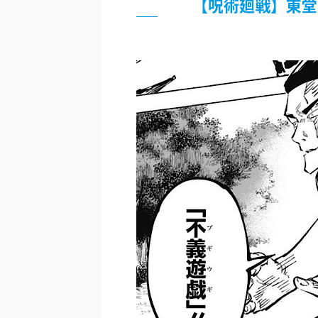
【呪術廻戦】東堂
…背が高い娘
佐藤絢音ちゃん(11)が万バズ！！
「洋画に日本版主題歌は必要か?」
超能力が使えるようになったので限
北原ももさんの挑発!!!
【画像】『プリズマ☆イリヤ』の新
敵「ダンクーガは合体するまでが長
まとめチェッカーは閉鎖しました。
【信長の野望・新生】米問屋をどう
NHKにようこそ！を見終えたんだ
Powered by livedoor 相互RSS