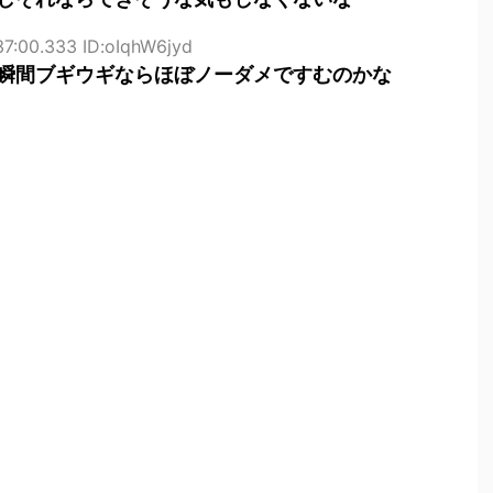
37:00.333 ID:oIqhW6jyd
瞬間ブギウギならほぼノーダメですむのかな