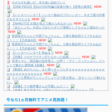
小さなすれ違いが、夫を追い詰めていく
【ONE PIECE】空白の100年編の役者が揃う【世界の真実】
NEW!
【ハンターハンター】ハンター協会のプロハンター、今まで過小評価
されすぎてたよな
NEW!
【NARUTO】幻覚が見えて耐えられなかった
NEW!
『あたしンち』を読んでみたらギャグ漫画としてちゃんと面白かった
NEW!
菅原咲月ちゃんと中西アルノちゃん、５期６期合同ライブをおねだ
り！！！【乃木坂46】
NEW!
菅原咲月ちゃんと中西アルノちゃん、５期６期合同ライブをおねだ
り！！！【乃木坂46】
NEW!
【ハンターハンター】死ぬまで
NEW!
【悲報】コロナワクチン打たなかった結果・・・・
NEW!
宮澤エマに「国宝級の浴衣美人」の声！「マイ・フィクション」イベ
ントで魅せた透明感【画像】
NEW!
【動画】あのちゃん、また我々をシコらすｗｗｗｗｗｗｗｗｗｗｗｗ
ｗｗｗｗｗｗｗｗｗｗｗｗ
NEW!
ドイツ人男性がランニングシューズで富士登山 「足をくじいて動けな
い」
【画像】ウマ娘声優さんが可愛いんだ！！
【画像】東名高速で4～5歳のドライバーが現れるｗｗｗ
正直ザ・ビートルズって過大評価されすぎじゃねないか？
今なら1ヵ月無料でアニメ見放題！
ドイツ人男性がランニングシューズで富士登山 「足をくじいて動けな
い」
巨人・坂本勇人が「1億円申告漏れ」 税務当局が指摘するも修正に応
じず