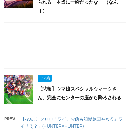
られる 本当に一瞬だったな （なん
ｊ）
ウマ娘
【悲報】ウマ娘スペシャルウィークさ
ん、完全にセンターの座から降ろされる
PREV
【なんJ】クロロ「ワイ、お前も幻影旅団やめろ」ワ
イ「え？」(HUNTER×HUNTER)