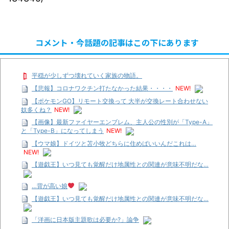
コメント・今話題の記事はこの下にあります
平穏が少しずつ壊れていく家族の物語。
【悲報】コロナワクチン打たなかった結果・・・・
NEW!
【ポケモンGO】リモート交換って 大半が交換レート合わせない
奴多くね？
NEW!
【画像】最新ファイヤーエンブレム、主人公の性別が「Type-A」
と「Type-B」になってしまう
NEW!
【ウマ娘】ドイツと苫小牧どちらに住めばいいんだこれは…
NEW!
【遊戯王】いつ見ても覚醒だけ地属性との関連が意味不明だな…
…背が高い娘
【遊戯王】いつ見ても覚醒だけ地属性との関連が意味不明だな…
「洋画に日本版主題歌は必要か?」論争