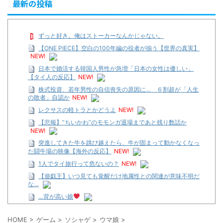
最新の投稿
ずっと好き。俺はストーカーなんかじゃない。
【ONE PIECE】空白の100年編の役者が揃う【世界の真実】
NEW!
日本で婚活する韓国人男性が急増「日本の女性は優しい」
【タイ人の反応】
NEW!
株式投資、若年男性の自信喪失の原因に… ６割超が「人生
の敗者」自認か
NEW!
レクサスの軽トラとかどうよ
NEW!
【悲報】”ちいかわ”のモモンガ退場まであと残り数話か
NEW!
突進してきた牛を跳び越えたら、牛が固まって動かなくなっ
た闘牛場の映像【海外の反応】
NEW!
1人でタイ旅行って危ないの？
NEW!
【遊戯王】いつ見ても覚醒だけ地属性との関連が意味不明だ
な…
…背が高い娘
【遊戯王】いつ見ても覚醒だけ地属性との関連が意味不明だ
な…
HOME
>
ゲーム
>
ソシャゲ
>
ウマ娘
>