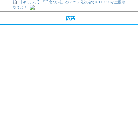
【ギャルゲ】「千恋*万花」のアニメ化決定でKOTOKOが主題歌
歌うよ！
【R-18】真・女神転生 Road to the Transcendence【二次創作】
広告
第２０話
【画像】この女優さん、可愛すぎる
【遊戯王】いつ見ても覚醒だけ地属性との関連が意味不明だな…
【朗報】齋藤飛鳥、前屈みで完全に見えてる動画が拡散されてし
まう…
【画像】『プリズマ☆イリヤ』の新グッズ、流石に一線を越えて
しまう
【画像】顔100点、体30点の女ｗｗｗ
…背が高い娘
「洋画に日本版主題歌は必要か?」論争
超能力が使えるようになったので限界まで極める事にした件 その
２
【画像】『プリズマ☆イリヤ』の新グッズ、流石に一線を越えて
しまう
まとめチェッカーは閉鎖しました。RSSの解除をお願いします。