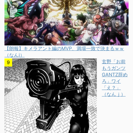
【朗報】キメラアント編のMVP、満場一致で決まるｗｗ
（なんj）
玄野「お前
もうガンツ
GANTZ辞め
ろ」ワイ
「え？」
（なんｊ）