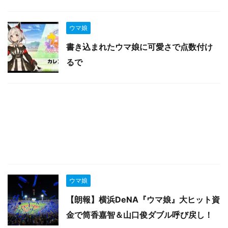
ウマ娘
書き込まれたウマ娘に可愛さで点数付け
るで
ウマ娘
【朗報】横浜DeNA『ウマ娘』大ヒット資
金で筒香嘉智＆山口俊ダブル呼び戻し！