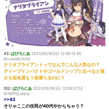
超能力が使えるようになったので限界まで極める事にした件
その２
北原ももさんの挑発!!!
【画像】『プリズマ☆イリヤ』の新グッズ、流石に一線を越
えてしまう
敵「ダンクーガは合体するまでが長過ぎてつまらない」←合
体する前から面白いんだよなぁ
まとめチェッカーは閉鎖しました。RSSの解除をお願いしま
す。
【信長の野望・新生】米問屋をどういう時にどこに建てるの
43:
ばびろにあ
2021/05/16(日) 12:08:12.95
かわからない
ID:c4uMLHvfd
NHKにようこそ！を見終えたんだがｗｗｗ
ナリタブライアントってなんでこんな人気なの？
ディープインパクトやゴールドシップと比べると強
Powered by livedoor 相互RSS
さも知名度も１枚落ちるのに？
102:
ばびろにあ
2021/05/16(日) 12:08:57.52
ID:NfP0LuNca
>>43
そりゃここの住民が40代やからちゃう？