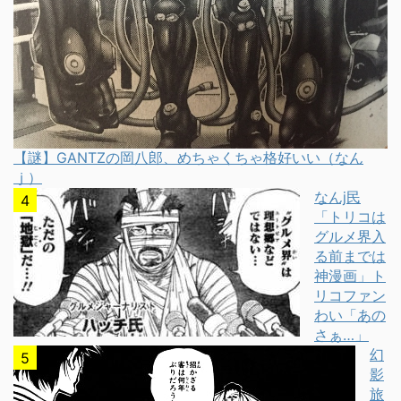
【謎】GANTZの岡八郎、めちゃくちゃ格好いい（なん
ｊ）
なんj民
「トリコは
グルメ界入
る前までは
神漫画」ト
リコファン
わい「あの
さぁ…」
幻
影
旅