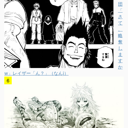
団
「
さ
て
、
略
奪
し
ま
す
か
w」レイザー「ん？」（なんj）