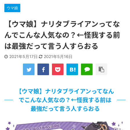
「洋画に日本版主題歌は必要か?」論争
ウマ娘
【ギャルゲ】「千恋*万花」のアニメ化決定でKOTOKOが主
題歌歌うよ！
【ウマ娘】ナリタブライアンってな
【R-18】真・女神転生 Road to the Transcendence【二次
創作】 第２０話
んでこんな人気なの？←怪我する前
北原ももさんの挑発!!!
【画像】この女優さん、可愛すぎる
は最強だって言う人すらおる
【遊戯王】いつ見ても覚醒だけ地属性との関連が意味不明だ
な…
2021年5月17日
2021年5月16日
美少女図鑑AWARD2026グランプリ・榎本彩乃、グラビア披
露！透明感が凄い！！
【朗報】齋藤飛鳥、前屈みで完全に見えてる動画が拡散され
てしまう…
【画像】『プリズマ☆イリヤ』の新グッズ、流石に一線を越
【ウマ娘】ナリタブライアンってなん
えてしまう
北原ももさんの挑発!!!
でこんな人気なの？←怪我する前は
【画像】顔100点、体30点の女ｗｗｗ
最強だって言う人すらおる
…背が高い娘
佐藤絢音ちゃん(11)が万バズ！！
「洋画に日本版主題歌は必要か?」論争