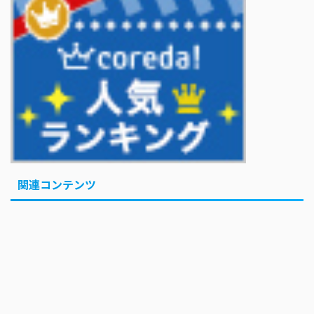
KOBAMETALが語る、ベビメタ主催フェスの見どころ
巨人・坂本勇人が「1億円申告漏れ」 税務当局が指摘するも修正に応
じず
「イケオジって言葉よくなくない？」 KAT-TUN上田竜也の問題提起
で議論に...「オジ」はいいのに「オバ」はNG？
巨人・坂本勇人が「1億円申告漏れ」 税務当局が指摘するも修正に応
じず
Powered by livedoor 相互RSS
関連コンテンツ