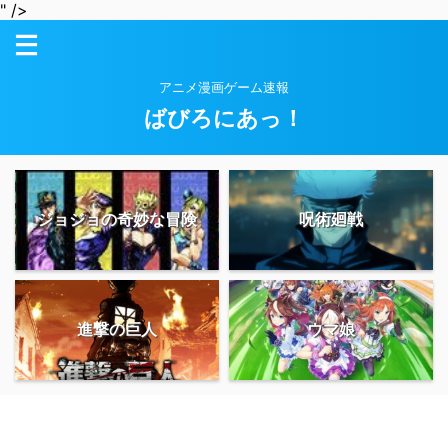
" />
アニメ漫画ゲーム速報
ばびろにあっ！
ジョジョの奇妙な冒険
呪術廻戦
進撃の巨人
ウマ娘