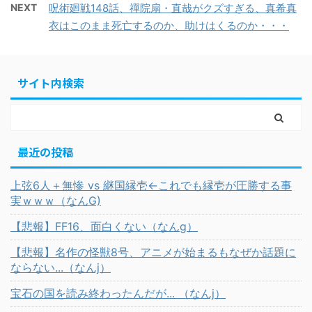
NEXT
呪術廻戦148話、禪院扇・直哉がクズすぎる、真希真
衣はこのまま死亡するのか、助けはくるのか・・・
サイト内検索
最近の投稿
上弦6人＋無惨 vs 継国縁壱←これでも縁壱が圧勝する事
実ｗｗｗ（なんG)
【悲報】FF16、面白くない（なんg）
【悲報】名作の怪獣8号、アニメが始まるもなぜか話題に
ならない...（なんj）
宝石の国を読み終わったんだが... （なんj）