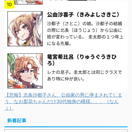
【悲報】北条沙都子さん、公由家の男に孕まされてしま
う、なお梨花ちゃんだけ30代独身の模様。。。（なん
ｊ）
新着記事