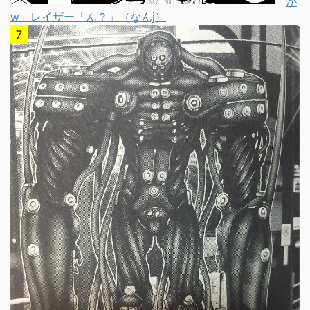
か
w」レイザー「ん？」（なんj）