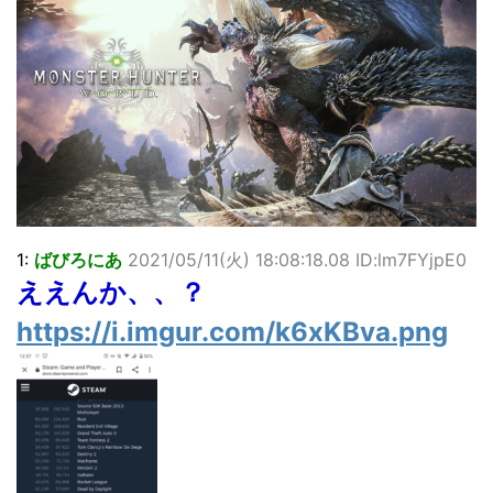
「洋画に日本版主題歌は必要か?」論争
超能力が使えるようになったので限界まで極める事にした件
その２
北原ももさんの挑発!!!
【画像】『プリズマ☆イリヤ』の新グッズ、流石に一線を越
えてしまう
敵「ダンクーガは合体するまでが長過ぎてつまらない」←合
体する前から面白いんだよなぁ
まとめチェッカーは閉鎖しました。RSSの解除をお願いしま
す。
【信長の野望・新生】米問屋をどういう時にどこに建てるの
1:
ばびろにあ
2021/05/11(火) 18:08:18.08 ID:lm7FYjpE0
かわからない
ええんか、、？
NHKにようこそ！を見終えたんだがｗｗｗ
https://i.imgur.com/k6xKBva.png
Powered by livedoor 相互RSS