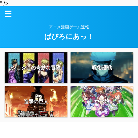
" />
アニメ漫画ゲーム速報
ばびろにあっ！
ジョジョの奇妙な冒険
呪術廻戦
進撃の巨人
ウマ娘