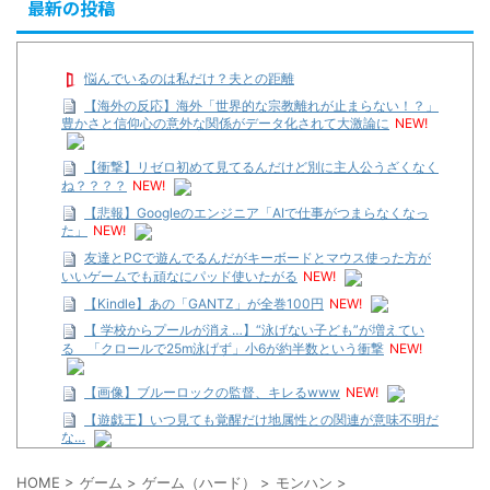
最新の投稿
悩んでいるのは私だけ？夫との距離
【海外の反応】海外「世界的な宗教離れが止まらない！？」
豊かさと信仰心の意外な関係がデータ化されて大激論に
NEW!
【衝撃】リゼロ初めて見てるんだけど別に主人公うざくなく
ね？？？？
NEW!
【悲報】Googleのエンジニア「AIで仕事がつまらなくなっ
た」
NEW!
友達とPCで遊んでるんだがキーボードとマウス使った方が
いいゲームでも頑なにパッド使いたがる
NEW!
【Kindle】あの「GANTZ」が全巻100円
NEW!
【 学校からプールが消え…】“泳げない子ども”が増えてい
る 「クロールで25m泳げず」小6が約半数という衝撃
NEW!
【画像】ブルーロックの監督、キレるwww
NEW!
【遊戯王】いつ見ても覚醒だけ地属性との関連が意味不明だ
な…
…背が高い娘
HOME
>
ゲーム
>
ゲーム（ハード）
>
モンハン
>