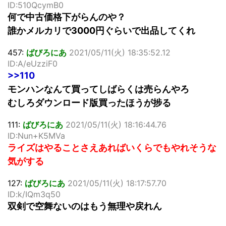
ID:510QcymB0
何で中古価格下がらんのや？
誰かメルカリで3000円ぐらいで出品してくれ
457:
ばびろにあ
2021/05/11(火) 18:35:52.12
ID:A/eUzziF0
>>110
モンハンなんて買ってしばらくは売らんやろ
むしろダウンロード版買ったほうが捗る
111:
ばびろにあ
2021/05/11(火) 18:16:44.76
ID:Nun+K5MVa
ライズはやることさえあればいくらでもやれそうな
気がする
127:
ばびろにあ
2021/05/11(火) 18:17:57.70
ID:k/IQm3q50
双剣で空舞ないのはもう無理や戻れん