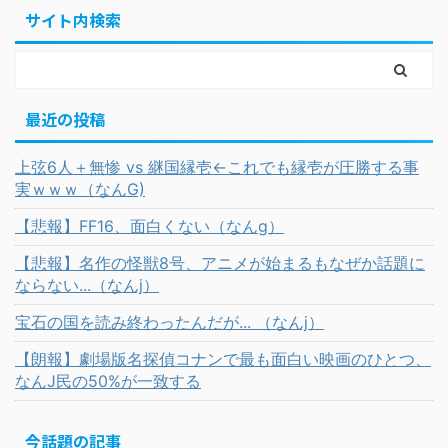
サイト内検索
最近の投稿
上弦6人＋無惨 vs 継国縁壱←これでも縁壱が圧勝する事
実ｗｗｗ（なんG)
【悲報】FF16、面白くない（なんg）
【悲報】名作の怪獣8号、アニメが始まるもなぜか話題に
ならない...（なんj）
宝石の国を読み終わったんだが... （なんj）
【朗報】劇場版名探偵コナンで最も面白い映画のひとつ、
なんJ民の50%が一致する
今話題の記事