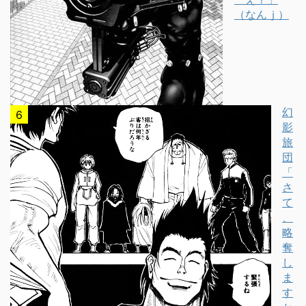
（なんｊ）
幻
影
旅
団
「
さ
て
、
略
奪
し
ま
す