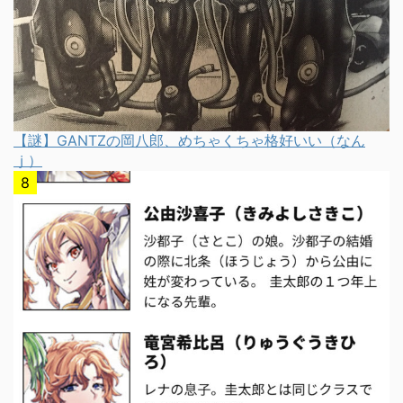
【謎】GANTZの岡八郎、めちゃくちゃ格好いい（なん
ｊ）