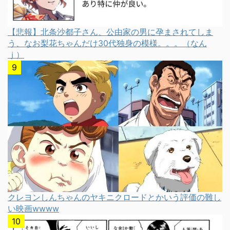
【悲報】北条沙都子さん、公由家の男に孕まされてしま
う、なお梨花ちゃんだけ30代独身の模様。。。（なん
ｊ）
クレヨンしんちゃんのヤキニクロードとかいう評価の難し
い映画wwww