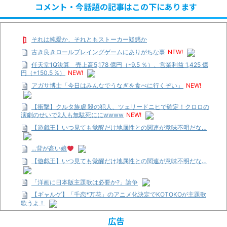
コメント・今話題の記事はこの下にあります
それは純愛か、それともストーカー疑惑か
古き良きロールプレイングゲームにありがちな事
NEW!
任天堂1Q決算 売上高5,178 億円（-9.5 ％）、営業利益 1,425 億
円（+150.5 %）
NEW!
アガサ博士「今日はみんなでうなぎを食べに行くぞい」
NEW!
【衝撃】クルタ族虐 殺の犯人、ツェリードニヒで確定！クロロの
演劇のせいで2人も無駄死ににwwww
NEW!
【遊戯王】いつ見ても覚醒だけ地属性との関連が意味不明だな…
…背が高い娘
【遊戯王】いつ見ても覚醒だけ地属性との関連が意味不明だな…
「洋画に日本版主題歌は必要か?」論争
【ギャルゲ】「千恋*万花」のアニメ化決定でKOTOKOが主題歌
歌うよ！
【R-18】真・女神転生 Road to the Transcendence【二次創作】
広告
第２０話