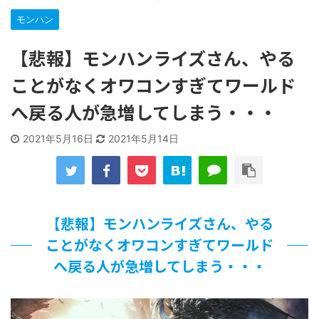
【遊戯王】いつ見ても覚醒だけ地属性との関連が意味不明だ
な…
モンハン
「洋画に日本版主題歌は必要か?」論争
【ギャルゲ】「千恋*万花」のアニメ化決定でKOTOKOが主
【悲報】モンハンライズさん、やる
題歌歌うよ！
ことがなくオワコンすぎてワールド
【R-18】真・女神転生 Road to the Transcendence【二次
創作】 第２０話
へ戻る人が急増してしまう・・・
北原ももさんの挑発!!!
【画像】この女優さん、可愛すぎる
2021年5月16日
2021年5月14日
【遊戯王】いつ見ても覚醒だけ地属性との関連が意味不明だ
な…
美少女図鑑AWARD2026グランプリ・榎本彩乃、グラビア披
露！透明感が凄い！！
【朗報】齋藤飛鳥、前屈みで完全に見えてる動画が拡散され
てしまう…
【悲報】モンハンライズさん、やる
【画像】『プリズマ☆イリヤ』の新グッズ、流石に一線を越
ことがなくオワコンすぎてワールド
えてしまう
北原ももさんの挑発!!!
へ戻る人が急増してしまう・・・
【画像】顔100点、体30点の女ｗｗｗ
…背が高い娘
佐藤絢音ちゃん(11)が万バズ！！