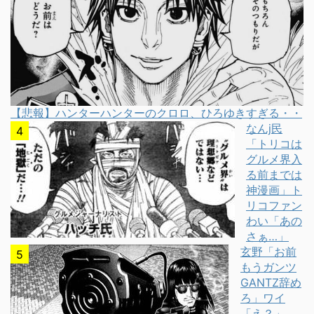
【悲報】ハンターハンターのクロロ、ひろゆきすぎる・・
なんj民
「トリコは
グルメ界入
る前までは
神漫画」ト
リコファン
わい「あの
さぁ…」
玄野「お前
もうガンツ
GANTZ辞め
ろ」ワイ
「え？」