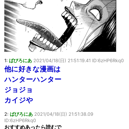
【画像】顔100点、体30点の女ｗｗｗ
…背が高い娘
佐藤絢音ちゃん(11)が万バズ！！
「洋画に日本版主題歌は必要か?」論争
超能力が使えるようになったので限界まで極める事にした件
その２
北原ももさんの挑発!!!
【画像】『プリズマ☆イリヤ』の新グッズ、流石に一線を越
えてしまう
1:
ばびろにあ
2021/04/18(日) 21:51:19.41 ID:6zHP6Rkq0
敵「ダンクーガは合体するまでが長過ぎてつまらない」←合
体する前から面白いんだよなぁ
他に好きな漫画は
まとめチェッカーは閉鎖しました。RSSの解除をお願いしま
す。
ハンターハンター
【信長の野望・新生】米問屋をどういう時にどこに建てるの
ジョジョ
かわからない
NHKにようこそ！を見終えたんだがｗｗｗ
カイジや
Powered by livedoor 相互RSS
2:
ばびろにあ
2021/04/18(日) 21:51:38.09
ID:6zHP6Rkq0
おすすめあったら読むで