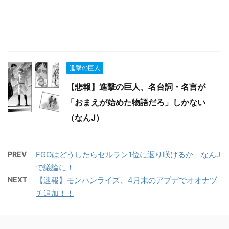
進撃の巨人
【悲報】進撃の巨人、名台詞・名言が
「おまえが始めた物語だろ」しかない
（なんJ）
PREV
FGOはどうしたらセルラン1位に返り咲けるか なんJ
で議論に！
NEXT
【速報】モンハンライズ、4月末のアプデでオオナヅ
チ追加！！