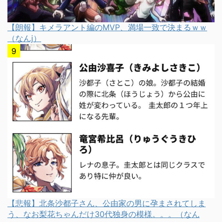
【朗報】キメラアント編のMVP、満場一致で決まるｗｗ
（なんj）
【悲報】北条沙都子さん、公由家の男に孕まされてしま
う、なお梨花ちゃんだけ30代独身の模様。。。（なん