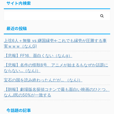
サイト内検索
最近の投稿
上弦6人＋無惨 vs 継国縁壱←これでも縁壱が圧勝する事
実ｗｗｗ（なんG)
【悲報】FF16、面白くない（なんg）
【悲報】名作の怪獣8号、アニメが始まるもなぜか話題に
ならない...（なんj）
宝石の国を読み終わったんだが... （なんj）
【朗報】劇場版名探偵コナンで最も面白い映画のひとつ、
なんJ民の50%が一致する
今話題の記事