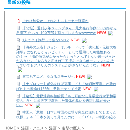
最新の投稿
それは純愛か、それともストーカー疑惑か
【悲報】 週刊少年ジャンプさん、最大発行部数653万部から
急降下でついに100万部を割ってしまうwwwwww
NEW!
1人でタイ旅行って危ないの？
NEW!
【海外の反応】ジョン・オルルードって「劣化版・元祖大谷
翔平」になれるくらいピッチャーとして通用した可能性ある
の？ → 「脳の病気がなかったらもっととんでもない選手だった
だろうな」「やろうと思えば二刀流をできるポテンシャルを持
っていてもアメリカのシステムが許さないんだよな」
NEW!
露悪系アニメ、次なるステージへ
NEW!
【ナゾロジー】老化をほぼ克服しても「体細胞変異」が残れ
ばヒトの寿命は156年、数理モデルで推定
NEW!
【速報】元原爆資料館館長「もし可能なら修学旅行や平和学
習の小学生に炎天下で腐敗した遺体の臭いを再現し嗅がせた
い」
NEW!
韓国人「悲報：日本と韓国の立場が完全に逆転してしまった
模様…」→「日本を笑って見てたのに…（ﾌﾞﾙﾌﾞﾙ」＝韓国の反応
NEW!
HOME
>
漫画・アニメ
>
漫画
>
進撃の巨人
>
【遊戯王】いつ見ても覚醒だけ地属性との関連が意味不明だ