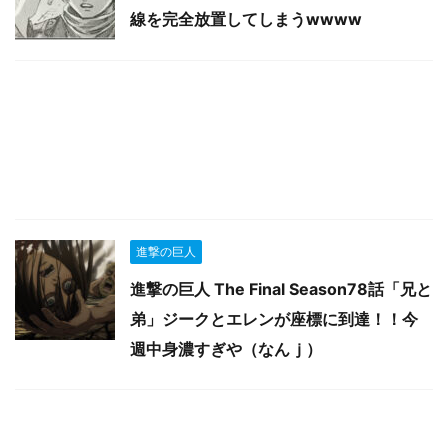
線を完全放置してしまうwwww
進撃の巨人
進撃の巨人 The Final Season78話「兄と
弟」ジークとエレンが座標に到達！！今
週中身濃すぎや（なんｊ）