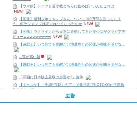
【ウマ娘】ドイツと苫小牧どちらに住めばいいんだこれは…
NEW!
【画像】週刊少年ジャンプさん ついに100万部を割ってしま
う。何故ジャンプは読まれなくなったのか
NEW!
【画像】ウクライナから日本に避難してきた美少女がグラビアデ
ビューwwwwwwwww
NEW!
【遊戯王】いつ見ても覚醒だけ地属性との関連が意味不明だな…
…背が高い娘
【遊戯王】いつ見ても覚醒だけ地属性との関連が意味不明だな…
「洋画に日本版主題歌は必要か?」論争
【ギャルゲ】「千恋*万花」のアニメ化決定でKOTOKOが主題歌
歌うよ！
広告
【R-18】真・女神転生 Road to the Transcendence【二次創作】
第２０話
【画像】この女優さん、可愛すぎる
【遊戯王】いつ見ても覚醒だけ地属性との関連が意味不明だな…
【朗報】齋藤飛鳥、前屈みで完全に見えてる動画が拡散されてし
まう…