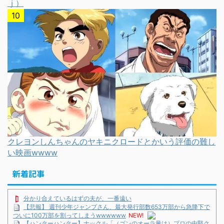
ｊ）
クレヨンしんちゃんのヤキニクロードとかいう評価の難し
い映画wwww
新着記事
分かり合えているはずの夫が、一番遠い
【悲報】 週刊少年ジャンプさん、最大発行部数653万部から急降下で
ついに100万部を割ってしまうwwwwww
NEW!
【ハンターハンター】ナックル「（ゴンのオーラ量は）プロの中堅ク