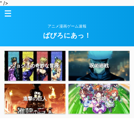
" />
アニメ漫画ゲーム速報
ばびろにあっ！
ジョジョの奇妙な冒険
呪術廻戦
進撃の巨人
ウマ娘