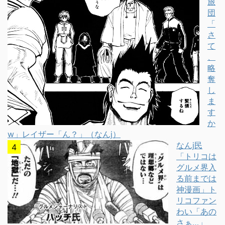
旅
団
「
さ
て
、
略
奪
し
ま
す
か
w」レイザー「ん？」（なんj）
なんj民
「トリコは
グルメ界入
る前までは
神漫画」ト
リコファン
わい「あの
さぁ…」