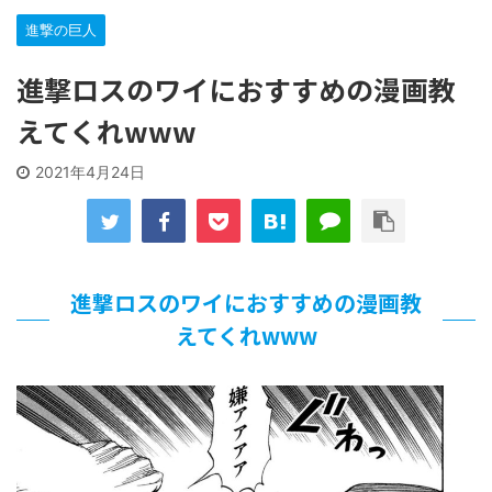
な…
進撃の巨人
…背が高い娘
【遊戯王】いつ見ても覚醒だけ地属性との関連が意味不明だ
進撃ロスのワイにおすすめの漫画教
な…
「洋画に日本版主題歌は必要か?」論争
えてくれwww
【ギャルゲ】「千恋*万花」のアニメ化決定でKOTOKOが主
題歌歌うよ！
2021年4月24日
【R-18】真・女神転生 Road to the Transcendence【二次
創作】 第２０話
北原ももさんの挑発!!!
【画像】この女優さん、可愛すぎる
【遊戯王】いつ見ても覚醒だけ地属性との関連が意味不明だ
進撃ロスのワイにおすすめの漫画教
な…
えてくれwww
美少女図鑑AWARD2026グランプリ・榎本彩乃、グラビア披
露！透明感が凄い！！
【朗報】齋藤飛鳥、前屈みで完全に見えてる動画が拡散され
てしまう…
【画像】『プリズマ☆イリヤ』の新グッズ、流石に一線を越
えてしまう
北原ももさんの挑発!!!