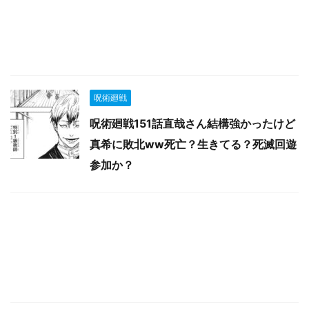
呪術廻戦
呪術廻戦151話直哉さん結構強かったけど
真希に敗北ww死亡？生きてる？死滅回遊
参加か？