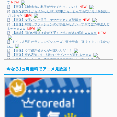
て
NEW!
【画像】朝倉未来の私服がガチでかっこいい！
NEW!
好きな女の子から預かったHDDの中から、とんでもないモノを発見し
てしまった
NEW!
【画像】女子バレー選手、ケツがデカすぎ警報ｗ
NEW!
【画像】肩出しファッションの小学生がセクシーすぎて世の中歪んど
るｗｗｗｗｗ
NEW!
【議論】面白い漫画は絵が下手！？逆のが多い理由ｗｗｗｗ
NEW!
ドイツ人男性がランニングシューズで富士登山 「足をくじいて動けな
い」
【画像】ウマ娘声優さんが可愛いんだ！！
【画像】東名高速で4～5歳のドライバーが現れるｗｗｗ
正直ザ・ビートルズって過大評価されすぎじゃねないか？
ドイツ人男性がランニングシューズで富士登山 「足をくじいて動けな
今なら1ヵ月無料でアニメ見放題！
い」
巨人・坂本勇人が「1億円申告漏れ」 税務当局が指摘するも修正に応
じず
KOBAMETALが語る、ベビメタ主催フェスの見どころ
巨人・坂本勇人が「1億円申告漏れ」 税務当局が指摘するも修正に応
じず
「イケオジって言葉よくなくない？」 KAT-TUN上田竜也の問題提起
で議論に...「オジ」はいいのに「オバ」はNG？
巨人・坂本勇人が「1億円申告漏れ」 税務当局が指摘するも修正に応
じず
Powered by livedoor 相互RSS