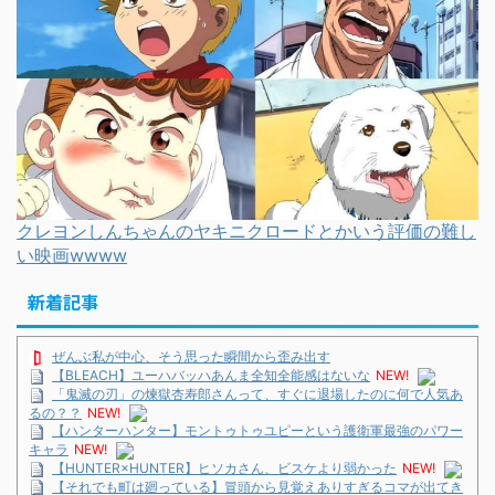
クレヨンしんちゃんのヤキニクロードとかいう評価の難し
い映画wwww
新着記事
ぜんぶ私が中心、そう思った瞬間から歪み出す
【BLEACH】ユーハバッハあんま全知全能感はないな
NEW!
「鬼滅の刃」の煉獄杏寿郎さんって、すぐに退場したのに何で人気あ
るの？？
NEW!
【ハンターハンター】モントゥトゥユピーという護衛軍最強のパワー
キャラ
NEW!
【HUNTER×HUNTER】ヒソカさん、ビスケより弱かった
NEW!
【それでも町は廻っている】冒頭から見覚えありすぎるコマが出てき