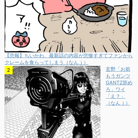
【悲報】ちいかわ、最新話の内容が悲惨すぎてファンから
クレームを食らってしまう（なんｊ）
玄野「お前
もうガンツ
GANTZ辞め
ろ」ワイ
「え？」
（なんｊ）