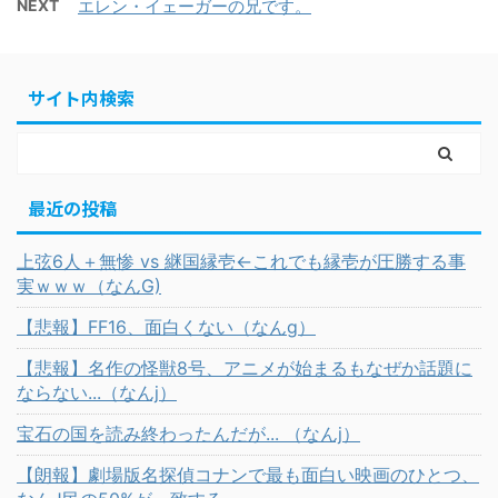
NEXT
エレン・イェーガーの兄です。
サイト内検索
最近の投稿
上弦6人＋無惨 vs 継国縁壱←これでも縁壱が圧勝する事
実ｗｗｗ（なんG)
【悲報】FF16、面白くない（なんg）
【悲報】名作の怪獣8号、アニメが始まるもなぜか話題に
ならない...（なんj）
宝石の国を読み終わったんだが... （なんj）
【朗報】劇場版名探偵コナンで最も面白い映画のひとつ、