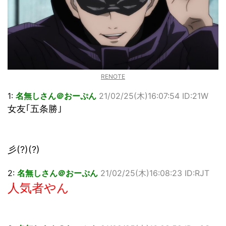
「洋画に日本版主題歌は必要か?」論争
超能力が使えるようになったので限界まで極める事にした件
その２
北原ももさんの挑発!!!
【画像】『プリズマ☆イリヤ』の新グッズ、流石に一線を越
えてしまう
敵「ダンクーガは合体するまでが長過ぎてつまらない」←合
RENOTE
体する前から面白いんだよなぁ
まとめチェッカーは閉鎖しました。RSSの解除をお願いしま
1:
名無しさん＠おーぷん
21/02/25(木)16:07:54 ID:21W
す。
女友｢五条勝｣
【信長の野望・新生】米問屋をどういう時にどこに建てるの
かわからない
NHKにようこそ！を見終えたんだがｗｗｗ
彡(?)(?)
Powered by livedoor 相互RSS
2:
名無しさん＠おーぷん
21/02/25(木)16:08:23 ID:RJT
人気者やん