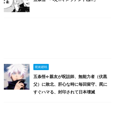
呪術廻戦
五条悟←親友が呪詛師、無能力者（伏黒
父）に敗北、肝心な時に毎回留守、罠に
すぐハマる、封印されて日本壊滅