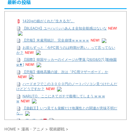
最新の投稿
1420gの娘がくれた“生きる力”。
【BLEACH】ユーハバッハあんま全知全能感はないな
NEW!
【悲報】米雇用統計、完全崩壊ｗｗｗｗｗ
NEW!
お前らずっと「今PC買うのは時期が悪い」って言ってない
か？
NEW!
【国際】韓国サッカーのイメージが墜落 [26/08/07] [動物園
φ★]
NEW!
【悲報】価格高騰の波、次は「PC用マザーボード」か
NEW!
ハードオフでこの３０００円のノートパソコン見つけたんだ
けどどうですか？
NEW!
NARUTO、ここにきてガチで復権してしまう w w w
w
NEW!
【遊戯王】いつ見ても覚醒だけ地属性との関連が意味不明だ
な…
…背が高い娘
【遊戯王】いつ見ても覚醒だけ地属性との関連が意味不明だ
HOME
>
漫画・アニメ
>
呪術廻戦
>