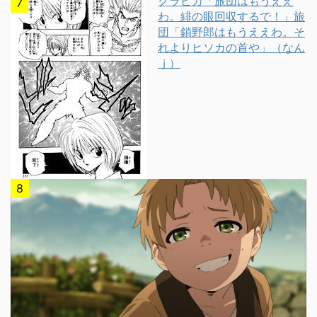
クラピカ「旅団はもうええ
わ。緋の眼回収するで！」旅
団「鎖野郎はもうええわ。そ
れよりヒソカの首や」（なん
ｊ）