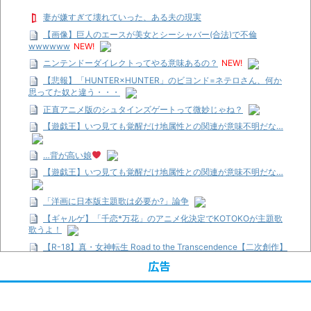
妻が嫌すぎて壊れていった、ある夫の現実
【画像】巨人のエースが美女とシーシャバー(合法)で不倫
wwwwww
NEW!
ニンテンドーダイレクトってやる意味あるの？
NEW!
【悲報】「HUNTER×HUNTER」のビヨンド=ネテロさん、何か
思ってた奴と違う・・・
正直アニメ版のシュタインズゲートって微妙じゃね？
【遊戯王】いつ見ても覚醒だけ地属性との関連が意味不明だな…
…背が高い娘
【遊戯王】いつ見ても覚醒だけ地属性との関連が意味不明だな…
「洋画に日本版主題歌は必要か?」論争
【ギャルゲ】「千恋*万花」のアニメ化決定でKOTOKOが主題歌
歌うよ！
【R-18】真・女神転生 Road to the Transcendence【二次創作】
第２０話
広告
【画像】この女優さん、可愛すぎる
【遊戯王】いつ見ても覚醒だけ地属性との関連が意味不明だな…