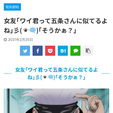
な…
呪術廻戦
「洋画に日本版主題歌は必要か?」論争
【ギャルゲ】「千恋*万花」のアニメ化決定でKOTOKOが主
女友｢ワイ君って五条さんに似てるよ
題歌歌うよ！
【R-18】真・女神転生 Road to the Transcendence【二次
ね｣彡(
)｢そうかぁ？｣
創作】 第２０話
北原ももさんの挑発!!!
2021年2月25日
【画像】この女優さん、可愛すぎる
【遊戯王】いつ見ても覚醒だけ地属性との関連が意味不明だ
な…
美少女図鑑AWARD2026グランプリ・榎本彩乃、グラビア披
露！透明感が凄い！！
女友｢ワイ君って五条さんに似てるよ
【朗報】齋藤飛鳥、前屈みで完全に見えてる動画が拡散され
てしまう…
ね｣彡(
)｢そうかぁ？｣
【画像】『プリズマ☆イリヤ』の新グッズ、流石に一線を越
えてしまう
北原ももさんの挑発!!!
【画像】顔100点、体30点の女ｗｗｗ
…背が高い娘
佐藤絢音ちゃん(11)が万バズ！！