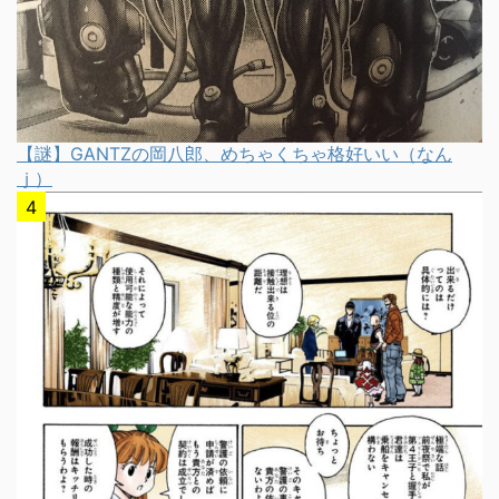
【謎】GANTZの岡八郎、めちゃくちゃ格好いい（なん
ｊ）