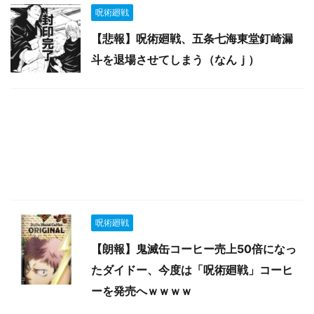
呪術廻戦
【悲報】呪術廻戦、五条七海東堂釘崎漏
斗を退場させてしまう（なんｊ）
呪術廻戦
【朗報】鬼滅缶コーヒー売上50倍になっ
たダイドー、今度は「呪術廻戦」コーヒ
ーを発売へｗｗｗｗ