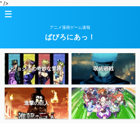
" />
アニメ漫画ゲーム速報
ばびろにあっ！
ジョジョの奇妙な冒険
呪術廻戦
進撃の巨人
ウマ娘