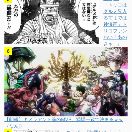
「トリコは
グルメ界入
る前までは
神漫画」ト
リコファン
わい「あの
さぁ…」
【朗報】キメラアント編のMVP、満場一致で決まるｗｗ
（なんj）