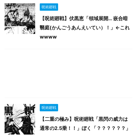
呪術廻戦
【呪術廻戦】伏黒恵「領域展開… 嵌合暗
翳庭(かんごうあんえいてい）！」←これ
wwww
呪術廻戦
【二重の極み】呪術廻戦「黒閃の威力は
通常の2.5乗！！」ぼく「？？？？？？」