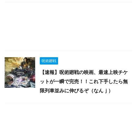
呪術廻戦
【速報】呪術廻戦の映画、最速上映チケ
ットが一瞬で完売！！これ下手したら無
限列車並みに伸びるぞ（なんｊ）