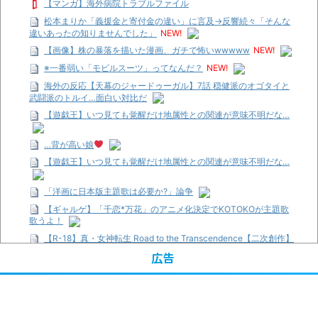
【マンガ】海外病院トラブルファイル
松本まりか「義援金と寄付金の違い」に言及→反響続々「そんな
違いあったの知りませんでした」
NEW!
【画像】株の暴落を描いた漫画、ガチで怖いwwwww
NEW!
※一番弱い「モビルスーツ」ってなんだ？
NEW!
海外の反応【天幕のジャードゥーガル】7話 穏健派のオゴタイと
武闘派のトルイ…面白い対比だ
【遊戯王】いつ見ても覚醒だけ地属性との関連が意味不明だな…
…背が高い娘
【遊戯王】いつ見ても覚醒だけ地属性との関連が意味不明だな…
「洋画に日本版主題歌は必要か?」論争
【ギャルゲ】「千恋*万花」のアニメ化決定でKOTOKOが主題歌
歌うよ！
【R-18】真・女神転生 Road to the Transcendence【二次創作】
第２０話
広告
【画像】この女優さん、可愛すぎる
【遊戯王】いつ見ても覚醒だけ地属性との関連が意味不明だな…
【朗報】齋藤飛鳥、前屈みで完全に見えてる動画が拡散されてし