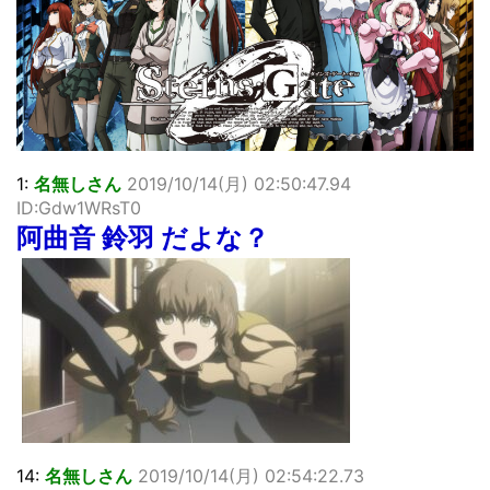
「洋画に日本版主題歌は必要か?」論争
超能力が使えるようになったので限界まで極める事にした件
その２
北原ももさんの挑発!!!
【画像】『プリズマ☆イリヤ』の新グッズ、流石に一線を越
えてしまう
敵「ダンクーガは合体するまでが長過ぎてつまらない」←合
1:
名無しさん
2019/10/14(月) 02:50:47.94
体する前から面白いんだよなぁ
ID:Gdw1WRsT0
まとめチェッカーは閉鎖しました。RSSの解除をお願いしま
す。
阿曲音 鈴羽 だよな？
【信長の野望・新生】米問屋をどういう時にどこに建てるの
かわからない
NHKにようこそ！を見終えたんだがｗｗｗ
Powered by livedoor 相互RSS
14:
名無しさん
2019/10/14(月) 02:54:22.73