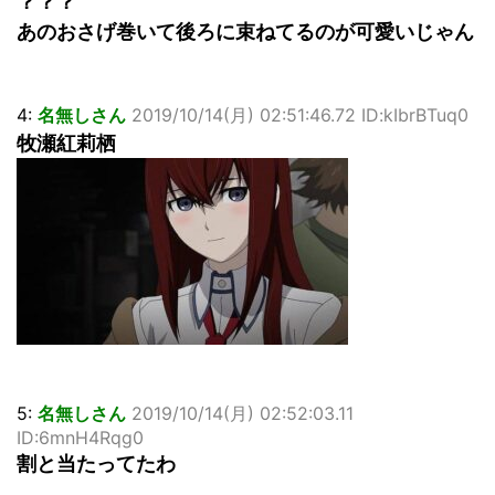
？？？
あのおさげ巻いて後ろに束ねてるのが可愛いじゃん
4:
名無しさん
2019/10/14(月) 02:51:46.72 ID:kIbrBTuq0
牧瀬紅莉栖
5:
名無しさん
2019/10/14(月) 02:52:03.11
ID:6mnH4Rqg0
割と当たってたわ