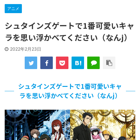
【遊戯王】いつ見ても覚醒だけ地属性との関連が意味不明だ
な…
アニメ
「洋画に日本版主題歌は必要か?」論争
【ギャルゲ】「千恋*万花」のアニメ化決定でKOTOKOが主
シュタインズゲートで1番可愛いキャ
題歌歌うよ！
ラを思い浮かべてください（なんj）
【R-18】真・女神転生 Road to the Transcendence【二次
創作】 第２０話
北原ももさんの挑発!!!
2022年2月23日
【画像】この女優さん、可愛すぎる
【遊戯王】いつ見ても覚醒だけ地属性との関連が意味不明だ
な…
美少女図鑑AWARD2026グランプリ・榎本彩乃、グラビア披
露！透明感が凄い！！
シュタインズゲートで1番可愛いキャ
【朗報】齋藤飛鳥、前屈みで完全に見えてる動画が拡散され
ラを思い浮かべてください（なんj）
てしまう…
【画像】『プリズマ☆イリヤ』の新グッズ、流石に一線を越
えてしまう
北原ももさんの挑発!!!
【画像】顔100点、体30点の女ｗｗｗ
…背が高い娘
佐藤絢音ちゃん(11)が万バズ！！