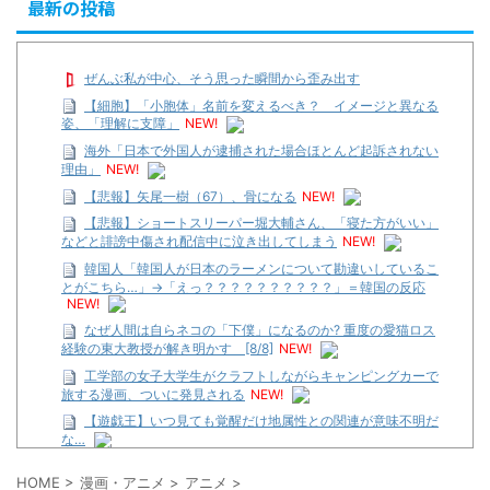
最新の投稿
ぜんぶ私が中心、そう思った瞬間から歪み出す
【細胞】「小胞体」名前を変えるべき？ イメージと異なる
姿、「理解に支障」
NEW!
海外「日本で外国人が逮捕された場合ほとんど起訴されない
理由」
NEW!
【悲報】矢尾一樹（67）、骨になる
NEW!
【悲報】ショートスリーパー堀大輔さん、「寝た方がいい」
などと誹謗中傷され配信中に泣き出してしまう
NEW!
韓国人「韓国人が日本のラーメンについて勘違いしているこ
とがこちら…」→「えっ？？？？？？？？？？」＝韓国の反応
NEW!
なぜ人間は自らネコの「下僕」になるのか? 重度の愛猫ロス
経験の東大教授が解き明かす [8/8]
NEW!
工学部の女子大学生がクラフトしながらキャンピングカーで
旅する漫画、ついに発見される
NEW!
【遊戯王】いつ見ても覚醒だけ地属性との関連が意味不明だ
な…
…背が高い娘
HOME
>
漫画・アニメ
>
アニメ
>