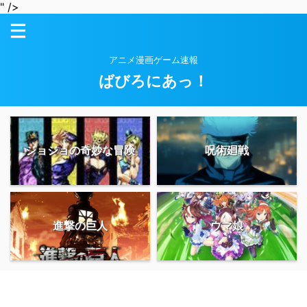
" />
アニメ漫画ゲーム速報
ばびろにあっ！
ジョジョの奇妙な冒険
呪術廻戦
進撃の巨人
ウマ娘