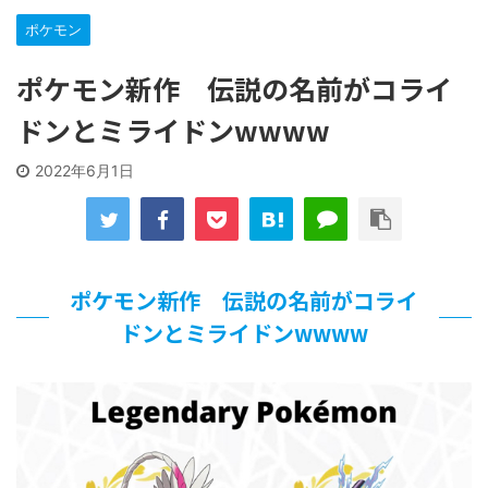
な…
ポケモン
「洋画に日本版主題歌は必要か?」論争
【ギャルゲ】「千恋*万花」のアニメ化決定でKOTOKOが主
題歌歌うよ！
ポケモン新作 伝説の名前がコライ
【R-18】真・女神転生 Road to the Transcendence【二次
ドンとミライドンwwww
創作】 第２０話
北原ももさんの挑発!!!
2022年6月1日
【画像】この女優さん、可愛すぎる
【遊戯王】いつ見ても覚醒だけ地属性との関連が意味不明だ
な…
美少女図鑑AWARD2026グランプリ・榎本彩乃、グラビア披
露！透明感が凄い！！
【朗報】齋藤飛鳥、前屈みで完全に見えてる動画が拡散され
ポケモン新作 伝説の名前がコライ
てしまう…
ドンとミライドンwwww
【画像】『プリズマ☆イリヤ』の新グッズ、流石に一線を越
えてしまう
北原ももさんの挑発!!!
【画像】顔100点、体30点の女ｗｗｗ
…背が高い娘
佐藤絢音ちゃん(11)が万バズ！！