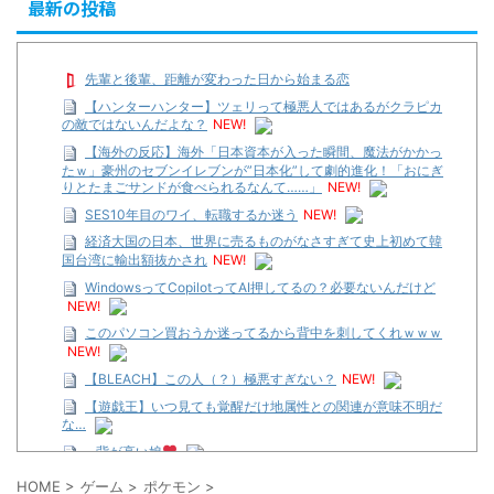
最新の投稿
先輩と後輩、距離が変わった日から始まる恋
【ハンターハンター】ツェリって極悪人ではあるがクラピカ
の敵ではないんだよな？
NEW!
【海外の反応】海外「日本資本が入った瞬間、魔法がかかっ
たｗ」豪州のセブンイレブンが”日本化”して劇的進化！「おにぎ
りとたまごサンドが食べられるなんて……」
NEW!
SES10年目のワイ、転職するか迷う
NEW!
経済大国の日本、世界に売るものがなさすぎて史上初めて韓
国台湾に輸出額抜かされ
NEW!
WindowsってCopilotってAI押してるの？必要ないんだけど
NEW!
このパソコン買おうか迷ってるから背中を刺してくれｗｗｗ
NEW!
【BLEACH】この人（？）極悪すぎない？
NEW!
【遊戯王】いつ見ても覚醒だけ地属性との関連が意味不明だ
な…
…背が高い娘
【遊戯王】いつ見ても覚醒だけ地属性との関連が意味不明だ
HOME
>
ゲーム
>
ポケモン
>