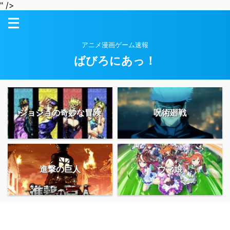
" />
アニメ漫画ゲーム速報
ばびろにあっ！
ジョジョの奇妙な冒険
呪術廻戦
進撃の巨人
ウマ娘