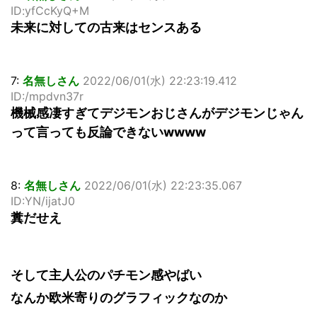
ID:yfCcKyQ+M
未来に対しての古来はセンスある
7:
名無しさん
2022/06/01(水) 22:23:19.412
ID:/mpdvn37r
機械感凄すぎてデジモンおじさんがデジモンじゃん
って言っても反論できないwwww
8:
名無しさん
2022/06/01(水) 22:23:35.067
ID:YN/ijatJ0
糞だせえ
そして主人公のパチモン感やばい
なんか欧米寄りのグラフィックなのか