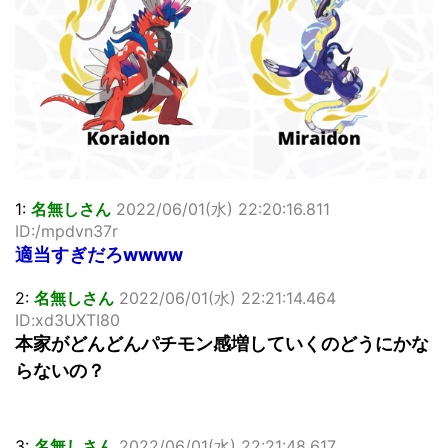
「洋画に日本版主題歌は必要か?」論争
超能力が使えるようになったので限界まで極める事にした件
その２
北原ももさんの挑発!!!
【画像】『プリズマ☆イリヤ』の新グッズ、流石に一線を越
えてしまう
敵「ダンクーガは合体するまでが長過ぎてつまらない」←合
体する前から面白いんだよなぁ
まとめチェッカーは閉鎖しました。RSSの解除をお願いしま
す。
1:
名無しさん
2022/06/01(水) 22:20:16.811
【信長の野望・新生】米問屋をどういう時にどこに建てるの
ID:/mpdvn37r
かわからない
適当すぎだろwwww
NHKにようこそ！を見終えたんだがｗｗｗ
2:
名無しさん
2022/06/01(水) 22:21:14.464
Powered by livedoor 相互RSS
ID:xd3UXTI80
本家がどんどんパチモン感増していくのどうにかな
らないの？
3:
名無しさん
2022/06/01(水) 22:21:48.617