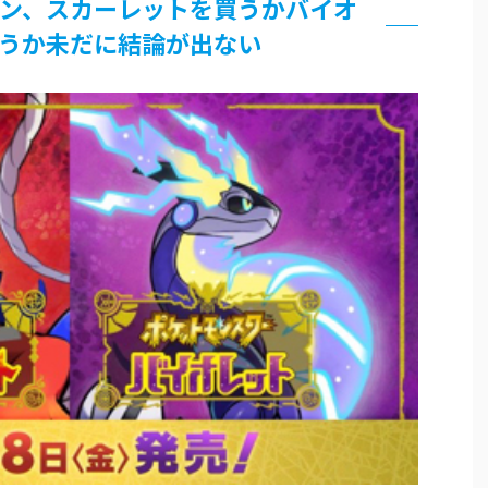
ン、スカーレットを買うかバイオ
論争
うか未だに結論が出ない
界まで極める事にした件 その２
グッズ、流石に一線を越えてしまう
過ぎてつまらない」←合体する前から面白いんだよなぁ
RSSの解除をお願いします。
いう時にどこに建てるのかわからない
がｗｗｗ