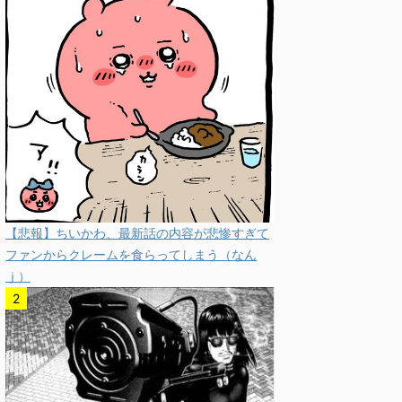
【悲報】ちいかわ、最新話の内容が悲惨すぎて
ファンからクレームを食らってしまう（なん
ｊ）