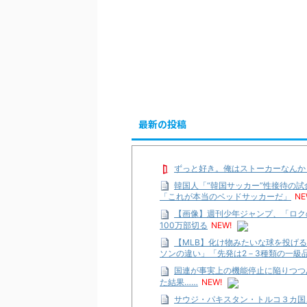
最新の投稿
ずっと好き。俺はストーカーなんか
韓国人「“韓国サッカー”性接待の
「これが本当のベッドサッカーだ」
NE
【画像】週刊少年ジャンプ、「ロク
100万部切る
NEW!
【MLB】化け物みたいな球を投げる
ソンの違い」「先発は2－3種類の一級
国連が事実上の機能停止に陥りつつ
た結果……
NEW!
サウジ・パキスタン・トルコ３カ国