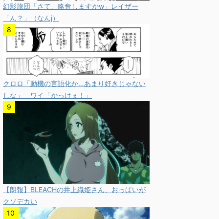
幻影旅団「さて、略奪しますかw」レイザー
「ん？」（なんj）
クロロ「動機の言語化か…あまり好きじゃない
しな」 ワイ「かっけぇ！」
【朗報】BLEACHの井上織姫さん、おっぱいが
クソデカい