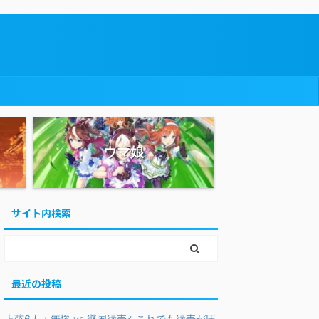
ウマ娘
サイト内検索
最近の投稿
上弦6人＋無惨 vs 継国縁壱←これでも縁壱が圧