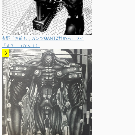
玄野「お前もうガンツGANTZ辞めろ」ワイ
「え？」（なんｊ）