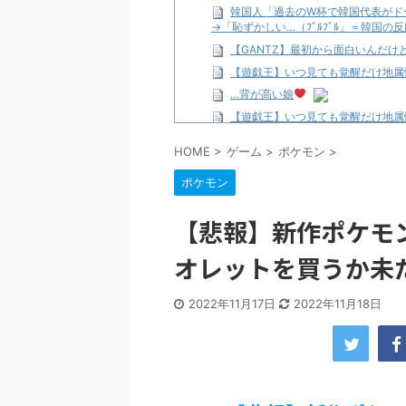
韓国人「過去のW杯で韓国代表がド
→「恥ずかしい…（ﾌﾞﾙﾌﾞﾙ」＝韓国の反
【GANTZ】最初から面白いんだ
【遊戯王】いつ見ても覚醒だけ地属
…背が高い娘
【遊戯王】いつ見ても覚醒だけ地属
「洋画に日本版主題歌は必要か?」
HOME
>
ゲーム
>
ポケモン
>
【ギャルゲ】「千恋*万花」のアニメ
ポケモン
【R-18】真・女神転生 Road to th
北原ももさんの挑発!!!
【悲報】新作ポケモ
【画像】この女優さん、可愛すぎる
【遊戯王】いつ見ても覚醒だけ地属
オレットを買うか未
美少女図鑑AWARD2026グラン
【朗報】齋藤飛鳥、前屈みで完全に
2022年11月17日
2022年11月18日
【画像】『プリズマ☆イリヤ』の新
北原ももさんの挑発!!!
【画像】顔100点、体30点の女ｗ
…背が高い娘