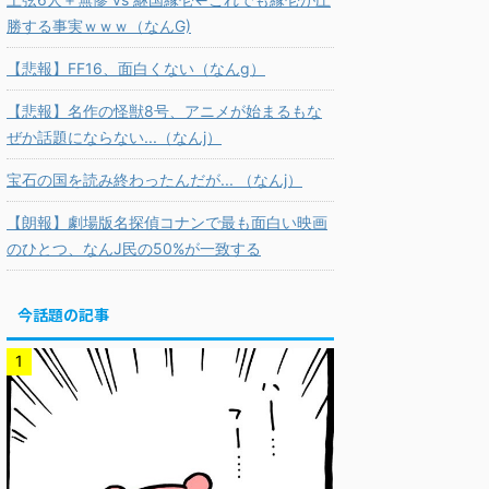
勝する事実ｗｗｗ（なんG)
【悲報】FF16、面白くない（なんg）
【悲報】名作の怪獣8号、アニメが始まるもな
ぜか話題にならない...（なんj）
宝石の国を読み終わったんだが... （なんj）
【朗報】劇場版名探偵コナンで最も面白い映画
のひとつ、なんJ民の50%が一致する
今話題の記事