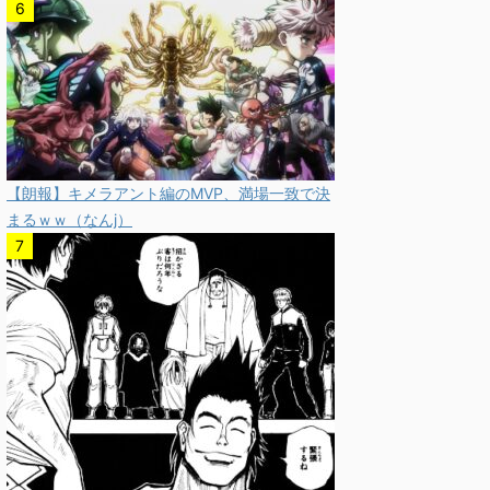
【朗報】キメラアント編のMVP、満場一致で決
まるｗｗ（なんj）