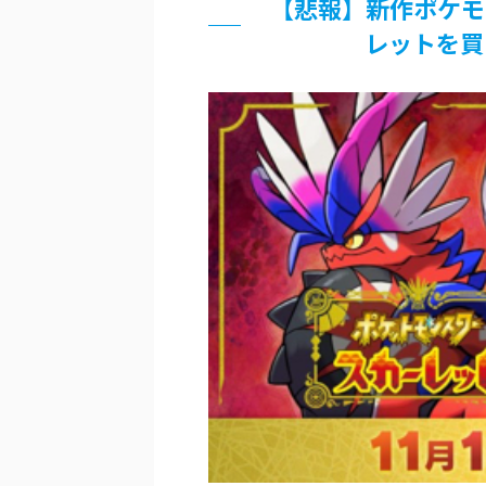
【悲報】新作ポケモ
佐藤絢音ちゃん(11)が万バズ！！
「洋画に日本版主題歌は必要か?」
レットを買
超能力が使えるようになったので限
北原ももさんの挑発!!!
【画像】『プリズマ☆イリヤ』の新
敵「ダンクーガは合体するまでが長
まとめチェッカーは閉鎖しました。
【信長の野望・新生】米問屋をどう
NHKにようこそ！を見終えたんだ
Powered by livedoor 相互RSS