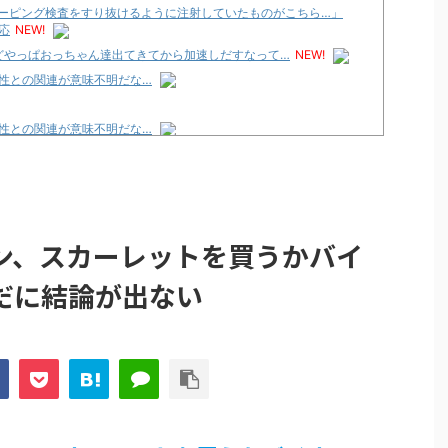
ーピング検査をすり抜けるように注射していたものがこちら…」
応
NEW!
けどやっぱおっちゃん達出てきてから加速しだすなって…
NEW!
性との関連が意味不明だな…
性との関連が意味不明だな…
論争
化決定でKOTOKOが主題歌歌うよ！
e Transcendence【二次創作】 第２０話
ン、スカーレットを買うかバイ
性との関連が意味不明だな…
だに結論が出ない
プリ・榎本彩乃、グラビア披露！透明感が凄い！！
見えてる動画が拡散されてしまう…
グッズ、流石に一線を越えてしまう
ｗｗ