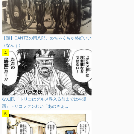
【謎】GANTZの岡八郎、めちゃくちゃ格好いい
（なんｊ）
なんj民「トリコはグルメ界入る前までは神漫
画」トリコファンわい「あのさぁ…」