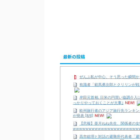
最新の投稿
ぜんぶ私が中心、そう思った瞬間か
有識者「範馬勇次郎とクリリンが戦
岸田元首相､日米の円買い協調介入は
っかりやっておくことが大事｣
NEW!
欧州旅行者のアジア旅行先ランキン
が発表 [8/6]
NEW!
【悲報】亜月ねね先生、関係者の女
wwwwwwwwwwwwwwwwwwwww
高市総理と対話の避難所代表者「避