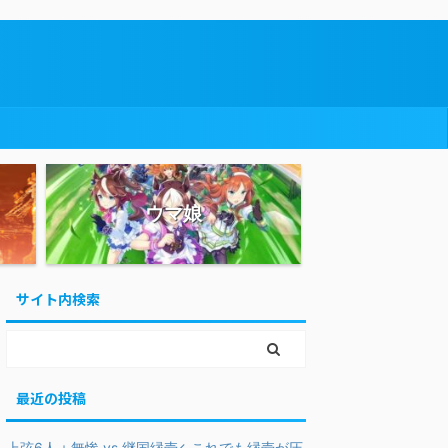
ウマ娘
サイト内検索
最近の投稿
上弦6人＋無惨 vs 継国縁壱←これでも縁壱が圧