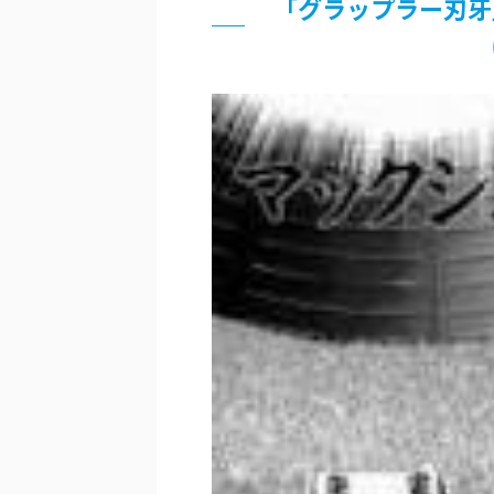
「グラップラー刃牙
…背が高い娘
佐藤絢音ちゃん(11)が万バズ！！
「洋画に日本版主題歌は必要か?」
超能力が使えるようになったので限
北原ももさんの挑発!!!
【画像】『プリズマ☆イリヤ』の新
敵「ダンクーガは合体するまでが長
まとめチェッカーは閉鎖しました。
【信長の野望・新生】米問屋をどう
NHKにようこそ！を見終えたんだ
Powered by livedoor 相互RSS