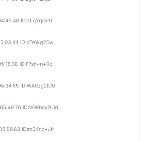
4:43.40 ID:zLqYqr5t0
5:03.44 ID:oTr6kg2Da
5:16.38 ID:F7sh+n+Rd
05:34.65 ID:WXRzg2lU0
:05:49.70 ID:VGKhexDUd
05:56.83 ID:m64nz+/Jr