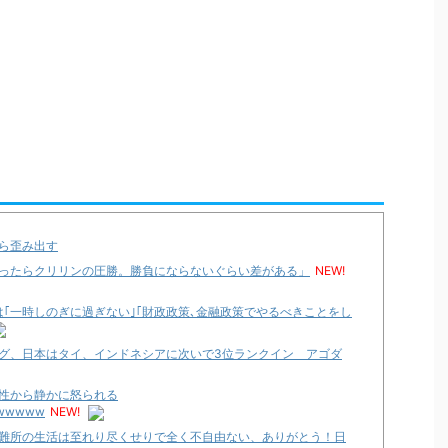
ら歪み出す
ったらクリリンの圧勝。勝負にならないぐらい差がある」
NEW!
｢一時しのぎに過ぎない｣｢財政政策､金融政策でやるべきことをし
グ、日本はタイ、インドネシアに次いで3位ランクイン アゴダ
性から静かに怒られる
wwwww
NEW!
難所の生活は至れり尽くせりで全く不自由ない、ありがとう！日