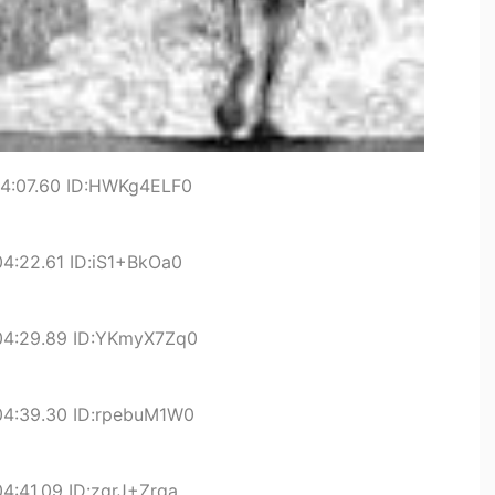
04:07.60 ID:HWKg4ELF0
4:22.61 ID:iS1+BkOa0
04:29.89 ID:YKmyX7Zq0
04:39.30 ID:rpebuM1W0
4:41.09 ID:zgrJ+Zrqa