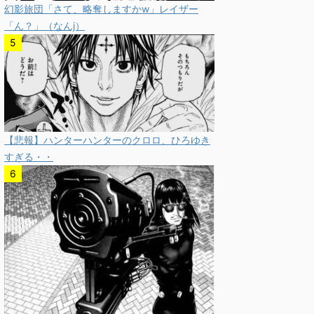
幻影旅団「さて、略奪しますかw」レイザー
「ん？」（なんj）
【悲報】ハンターハンターのクロロ、ひろゆき
すぎる・・