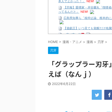
本人でよかった！」
NEW!
【悲報】愛煙家・岸谷蘭丸「喫煙者
ってるんだと」
NEW!
広島県知事ら「核抑止論、根本的に
【遊戯王】いつ見ても覚醒だけ地属
…背が高い娘
【遊戯王】いつ見ても覚醒だけ地属
HOME
>
漫画・アニメ
>
漫画
>
刃牙
>
「洋画に日本版主題歌は必要か?」
刃牙
【ギャルゲ】「千恋*万花」のアニメ
【R-18】真・女神転生 Road to th
「グラップラー刃牙
北原ももさんの挑発!!!
えば（なんｊ）
【画像】この女優さん、可愛すぎる
【遊戯王】いつ見ても覚醒だけ地属
2022年6月22日
美少女図鑑AWARD2026グラン
【朗報】齋藤飛鳥、前屈みで完全に
【画像】『プリズマ☆イリヤ』の新
北原ももさんの挑発!!!
【画像】顔100点、体30点の女ｗ