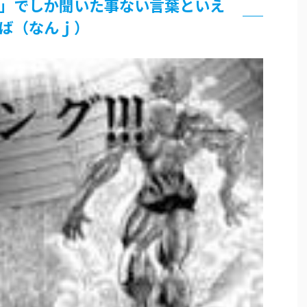
」でしか聞いた事ない言葉といえ
ば（なんｊ）
論争
界まで極める事にした件 その２
グッズ、流石に一線を越えてしまう
過ぎてつまらない」←合体する前から面白いんだよなぁ
RSSの解除をお願いします。
いう時にどこに建てるのかわからない
がｗｗｗ