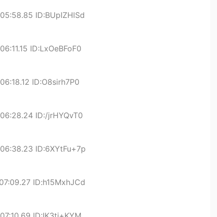
05:58.85 ID:BUpIZHlSd
06:11.15 ID:LxOeBFoF0
06:18.12 ID:O8sirh7P0
06:28.24 ID:/jrHYQvT0
06:38.23 ID:6XYtFu+7p
07:09.27 ID:h15MxhJCd
07:10.69 ID:IK3ti+KYM