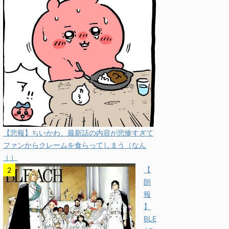
【悲報】ちいかわ、最新話の内容が悲惨すぎて
ファンからクレームを食らってしまう（なん
ｊ）
【
朗
報
】
BLE