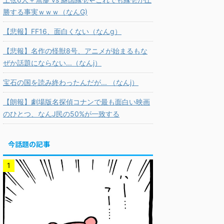
勝する事実ｗｗｗ（なんG)
【悲報】FF16、面白くない（なんg）
【悲報】名作の怪獣8号、アニメが始まるもな
ぜか話題にならない...（なんj）
宝石の国を読み終わったんだが... （なんj）
【朗報】劇場版名探偵コナンで最も面白い映画
のひとつ、なんJ民の50%が一致する
今話題の記事