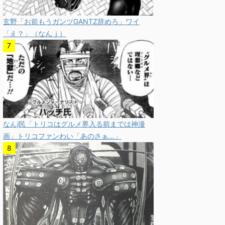
玄野「お前もうガンツGANTZ辞めろ」ワイ
「え？」（なんｊ）
なんj民「トリコはグルメ界入る前までは神漫
画」トリコファンわい「あのさぁ…」