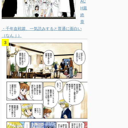
AC
H最
終
章
・千年血戦篇、一気読みすると普通に面白い
（なんｊ）