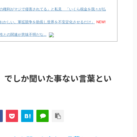
の権利がマジで侵害されてる」と私見 「いくら税金を我々が払
おかしい。軍拡競争を助長し世界を不安定化させるだけ」
NEW!
性との関連が意味不明だな…
性との関連が意味不明だな…
論争
化決定でKOTOKOが主題歌歌うよ！
e Transcendence【二次創作】 第２０話
」でしか聞いた事ない言葉とい
性との関連が意味不明だな…
プリ・榎本彩乃、グラビア披露！透明感が凄い！！
見えてる動画が拡散されてしまう…
グッズ、流石に一線を越えてしまう
ｗｗ