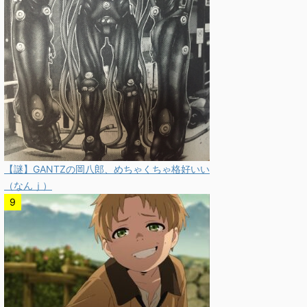
【謎】GANTZの岡八郎、めちゃくちゃ格好いい
（なんｊ）