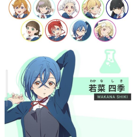
…背が高い娘
佐藤絢音ちゃん(11)が万バズ！！
「洋画に日本版主題歌は必要か?」論争
超能力が使えるようになったので限界まで極める事にした件
その２
北原ももさんの挑発!!!
【画像】『プリズマ☆イリヤ』の新グッズ、流石に一線を越
えてしまう
敵「ダンクーガは合体するまでが長過ぎてつまらない」←合
体する前から面白いんだよなぁ
まとめチェッカーは閉鎖しました。RSSの解除をお願いしま
す。
【信長の野望・新生】米問屋をどういう時にどこに建てるの
かわからない
NHKにようこそ！を見終えたんだがｗｗｗ
Powered by livedoor 相互RSS