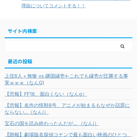
理由についてコメントする！！
サイト内検索
最近の投稿
上弦6人＋無惨 vs 継国縁壱←これでも縁壱が圧勝する事
実ｗｗｗ（なんG)
【悲報】FF16、面白くない（なんg）
【悲報】名作の怪獣8号、アニメが始まるもなぜか話題に
ならない...（なんj）
宝石の国を読み終わったんだが... （なんj）
【朗報】劇場版名探偵コナンで最も面白い映画のひとつ、