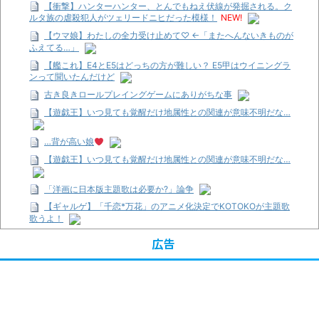
【衝撃】ハンターハンター、とんでもねえ伏線が発掘される。ク
ルタ族の虐殺犯人がツェリードニヒだった模様！
NEW!
【ウマ娘】わたしの全力受け止めて♡ ←「またへんないきものが
ふえてる…」
【艦これ】E4とE5はどっちの方が難しい？ E5甲はウイニングラ
ンって聞いたんだけど
古き良きロールプレイングゲームにありがちな事
【遊戯王】いつ見ても覚醒だけ地属性との関連が意味不明だな…
…背が高い娘
【遊戯王】いつ見ても覚醒だけ地属性との関連が意味不明だな…
「洋画に日本版主題歌は必要か?」論争
【ギャルゲ】「千恋*万花」のアニメ化決定でKOTOKOが主題歌
歌うよ！
【R-18】真・女神転生 Road to the Transcendence【二次創作】
広告
第２０話
【画像】この女優さん、可愛すぎる
【遊戯王】いつ見ても覚醒だけ地属性との関連が意味不明だな…
【朗報】齋藤飛鳥、前屈みで完全に見えてる動画が拡散されてし