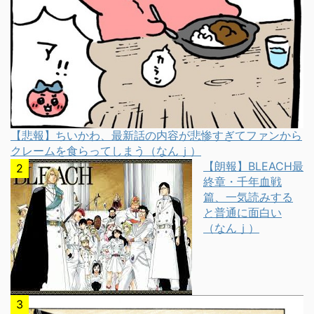
【悲報】ちいかわ、最新話の内容が悲惨すぎてファンから
クレームを食らってしまう（なんｊ）
【朗報】BLEACH最
終章・千年血戦
篇、一気読みする
と普通に面白い
（なんｊ）