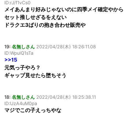
ID:rJ/f1vCs0
メイあんまり好みじゃないのに四季メイ確定やから
セット推しせざるをえない
ドラクエ3ばりの抱き合わせ販売や
19:
名無しさん
2022/04/28(木) 18:26:11.08
ID:WpulQ1sTa
>>15
元気っ子やろ？
ギャップ見せたら堕ちそう
18:
名無しさん
2022/04/28(木) 18:25:38.11
ID:UzA4uM0pa
マジでこの子えっちやな