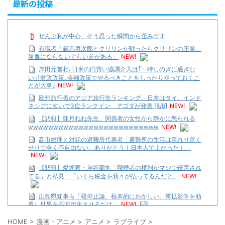
最新の投稿
ぜんぶ私が中心、そう思った瞬間から歪み出す
有識者「範馬勇次郎とクリリンが戦ったらクリリンの圧勝。
勝負にならないぐらい差がある」
NEW!
岸田元首相､日米の円買い協調介入は｢一時しのぎに過ぎな
い｣｢財政政策､金融政策でやるべきことをしっかりやっておくこ
とが大事｣
NEW!
欧州旅行者のアジア旅行先ランキング、日本はタイ、インド
ネシアに次いで3位ランクイン アゴダが発表 [8/6]
NEW!
【悲報】亜月ねね先生、関係者の女性から静かに怒られる
wwwwwwwwwwwwwwwwwwwwwwwwww
NEW!
高市総理と対話の避難所代表者「避難所の生活は至れり尽く
せりで全く不自由ない、ありがとう！日本人でよかった！」
NEW!
【悲報】愛煙家・岸谷蘭丸「喫煙者の権利がマジで侵害され
てる」と私見 「いくら税金を我々が払ってるんだと」
NEW!
広島県知事ら「核抑止論、根本的におかしい。軍拡競争を助
長し世界を不安定化させるだけ」
NEW!
【遊戯王】いつ見ても覚醒だけ地属性との関連が意味不明だ
HOME
>
漫画・アニメ
>
アニメ
>
ラブライブ
>