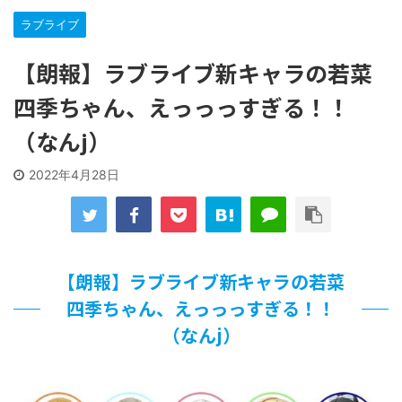
な…
…背が高い娘
ラブライブ
【遊戯王】いつ見ても覚醒だけ地属性との関連が意味不明だ
な…
【朗報】ラブライブ新キャラの若菜
「洋画に日本版主題歌は必要か?」論争
四季ちゃん、えっっっすぎる！！
【ギャルゲ】「千恋*万花」のアニメ化決定でKOTOKOが主
題歌歌うよ！
（なんj）
【R-18】真・女神転生 Road to the Transcendence【二次
創作】 第２０話
2022年4月28日
北原ももさんの挑発!!!
【画像】この女優さん、可愛すぎる
【遊戯王】いつ見ても覚醒だけ地属性との関連が意味不明だ
な…
美少女図鑑AWARD2026グランプリ・榎本彩乃、グラビア披
【朗報】ラブライブ新キャラの若菜
露！透明感が凄い！！
【朗報】齋藤飛鳥、前屈みで完全に見えてる動画が拡散され
四季ちゃん、えっっっすぎる！！
てしまう…
（なんj）
【画像】『プリズマ☆イリヤ』の新グッズ、流石に一線を越
えてしまう
北原ももさんの挑発!!!
【画像】顔100点、体30点の女ｗｗｗ