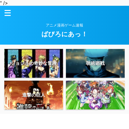
" />
アニメ漫画ゲーム速報
ばびろにあっ！
ジョジョの奇妙な冒険
呪術廻戦
進撃の巨人
ウマ娘