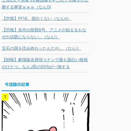
勝する事実ｗｗｗ（なんG)
【悲報】FF16、面白くない（なんg）
【悲報】名作の怪獣8号、アニメが始まるもな
ぜか話題にならない...（なんj）
宝石の国を読み終わったんだが... （なんj）
【朗報】劇場版名探偵コナンで最も面白い映画
のひとつ、なんJ民の50%が一致する
今話題の記事