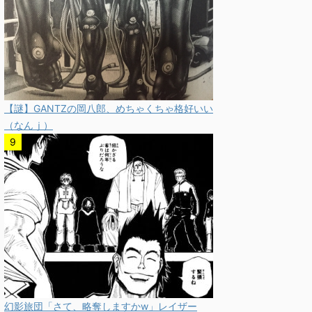
【謎】GANTZの岡八郎、めちゃくちゃ格好いい
（なんｊ）
幻影旅団「さて、略奪しますかw」レイザー