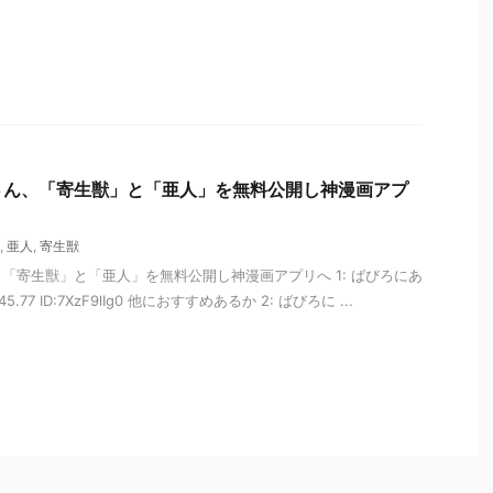
さん、「寄生獣」と「亜人」を無料公開し神漫画アプ
,
亜人
,
寄生獣
「寄生獣」と「亜人」を無料公開し神漫画アプリへ 1: ばびろにあ
8:45.77 ID:7XzF9lIg0 他におすすめあるか 2: ばびろに ...