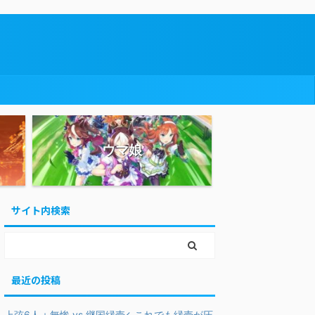
ウマ娘
サイト内検索
最近の投稿
上弦6人＋無惨 vs 継国縁壱←これでも縁壱が圧