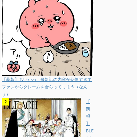
【悲報】ちいかわ、最新話の内容が悲惨すぎて
ファンからクレームを食らってしまう（なん
ｊ）
【
朗
報
】
BLE