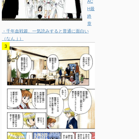
AC
H最
終
章
・千年血戦篇、一気読みすると普通に面白い
（なんｊ）