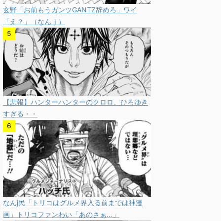
玄野「お前もうガンツGANTZ辞めろ」ワイ
「え？」（なんｊ）
【悲報】ハンターハンターのクロロ、ひろゆき
すぎる・・
なんj民「トリコはグルメ界入る前までは神漫
画」トリコファンわい「あのさぁ…」