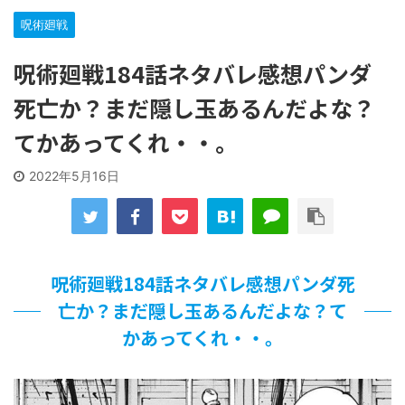
【遊戯王】いつ見ても覚醒だけ地属性との関連が意味不明だ
な…
呪術廻戦
「洋画に日本版主題歌は必要か?」論争
【ギャルゲ】「千恋*万花」のアニメ化決定でKOTOKOが主
呪術廻戦184話ネタバレ感想パンダ
題歌歌うよ！
死亡か？まだ隠し玉あるんだよな？
【R-18】真・女神転生 Road to the Transcendence【二次
創作】 第２０話
てかあってくれ・・。
北原ももさんの挑発!!!
【画像】この女優さん、可愛すぎる
2022年5月16日
【遊戯王】いつ見ても覚醒だけ地属性との関連が意味不明だ
な…
美少女図鑑AWARD2026グランプリ・榎本彩乃、グラビア披
露！透明感が凄い！！
【朗報】齋藤飛鳥、前屈みで完全に見えてる動画が拡散され
てしまう…
呪術廻戦184話ネタバレ感想パンダ死
【画像】『プリズマ☆イリヤ』の新グッズ、流石に一線を越
亡か？まだ隠し玉あるんだよな？て
えてしまう
かあってくれ・・。
北原ももさんの挑発!!!
【画像】顔100点、体30点の女ｗｗｗ
…背が高い娘
佐藤絢音ちゃん(11)が万バズ！！