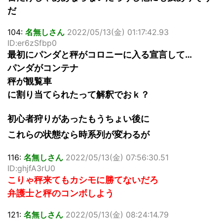
だ
104:
名無しさん
2022/05/13(金) 01:17:42.93
ID:er6zSfbp0
最初にパンダと秤がコロニーに入る宣言して…
パンダがコンテナ
秤が観覧車
に割り当てられたって解釈でおｋ？
初心者狩りがあったもうちょい後に
これらの状態なら時系列が変わるが
116:
名無しさん
2022/05/13(金) 07:56:30.51
ID:ghjfA3rU0
こりゃ秤来てもカシモに勝てないだろ
弁護士と秤のコンボしよう
121:
名無しさん
2022/05/13(金) 08:24:14.79