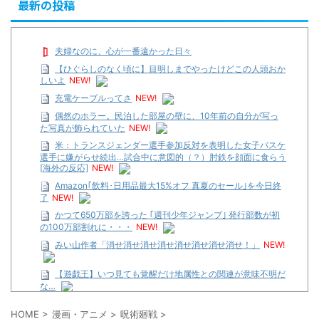
最新の投稿
夫婦なのに、心が一番遠かった日々
【ひぐらしのなく頃に】目明しまでやったけどこの人頭おか
しいよ
NEW!
充電ケーブルってさ
NEW!
偶然のホラー。民泊した部屋の壁に、10年前の自分が写っ
た写真が飾られていた
NEW!
米：トランスジェンダー選手参加反対を表明した女子バスケ
選手に嫌がらせ続出…試合中に意図的（？）肘鉄を顔面に食らう
[海外の反応]
NEW!
Amazon｢飲料･日用品最大15%オフ 真夏のセール｣を今日終
了
NEW!
かつて650万部を誇った ｢週刊少年ジャンプ｣ 発行部数が初
の100万部割れに・・・
NEW!
みい山作者「消せ消せ消せ消せ消せ消せ消せ消せ！」
NEW!
【遊戯王】いつ見ても覚醒だけ地属性との関連が意味不明だ
な…
…背が高い娘
HOME
>
漫画・アニメ
>
呪術廻戦
>