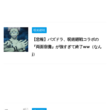
呪術廻戦
【悲報】パズドラ、呪術廻戦コラボの
『両面宿儺』が強すぎて終了ww（なん
j）