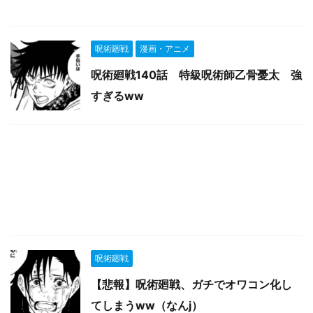
呪術廻戦
漫画・アニメ
呪術廻戦140話 特級呪術師乙骨憂太 強
すぎるww
呪術廻戦
【悲報】呪術廻戦、ガチでオワコン化し
てしまうww（なんj）