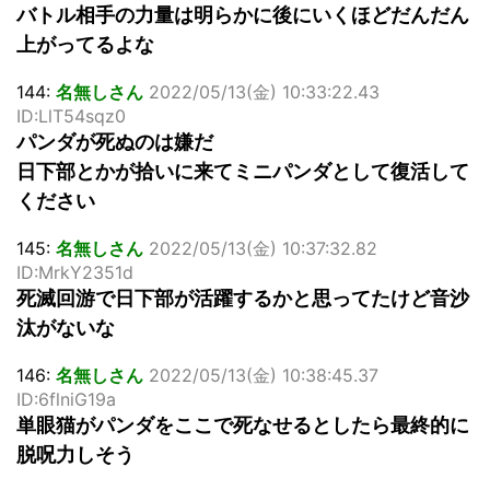
バトル相手の力量は明らかに後にいくほどだんだん
上がってるよな
144:
名無しさん
2022/05/13(金) 10:33:22.43
ID:LlT54sqz0
パンダが死ぬのは嫌だ
日下部とかが拾いに来てミニパンダとして復活して
ください
145:
名無しさん
2022/05/13(金) 10:37:32.82
ID:MrkY2351d
死滅回游で日下部が活躍するかと思ってたけど音沙
汰がないな
146:
名無しさん
2022/05/13(金) 10:38:45.37
ID:6flniG19a
単眼猫がパンダをここで死なせるとしたら最終的に
脱呪力しそう