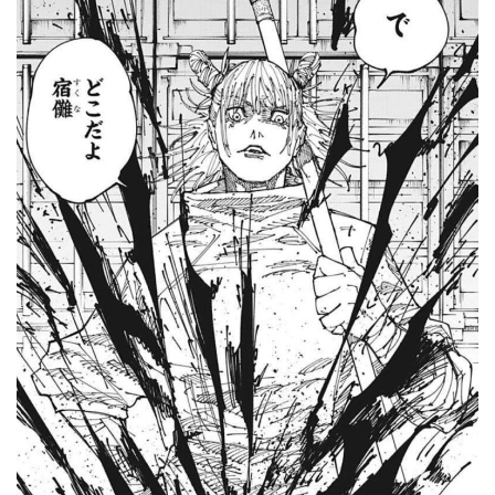
「洋画に日本版主題歌は必要か?」論争
超能力が使えるようになったので限界まで極める事にした件
その２
北原ももさんの挑発!!!
【画像】『プリズマ☆イリヤ』の新グッズ、流石に一線を越
えてしまう
敵「ダンクーガは合体するまでが長過ぎてつまらない」←合
体する前から面白いんだよなぁ
まとめチェッカーは閉鎖しました。RSSの解除をお願いしま
す。
【信長の野望・新生】米問屋をどういう時にどこに建てるの
かわからない
NHKにようこそ！を見終えたんだがｗｗｗ
Powered by livedoor 相互RSS