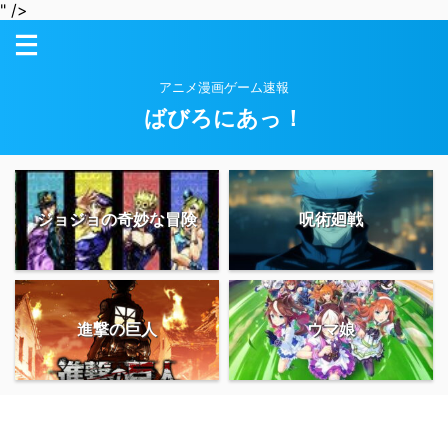
" />
アニメ漫画ゲーム速報
ばびろにあっ！
ジョジョの奇妙な冒険
呪術廻戦
進撃の巨人
ウマ娘