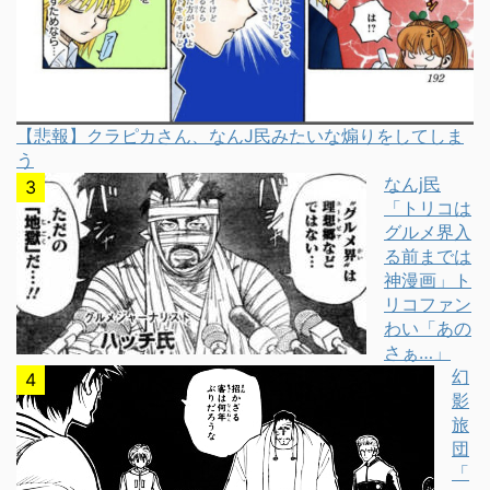
【悲報】クラピカさん、なんJ民みたいな煽りをしてしま
う
なんj民
「トリコは
グルメ界入
る前までは
神漫画」ト
リコファン
わい「あの
さぁ…」
幻
影
旅
団
「