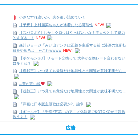
小さなすれ違いが、夫を追い詰めていく
【予想】上村麗菜ちゃんが水着になる可能性
NEW!
【スパロボY】しかしクロウはやっぱいいな！主人公として魅力
的すぎる…！
NEW!
森川ジョージ「みい山アンチは正義を主張する前に漫画の無断転
載をやめろよ」←これwwww
NEW!
【ポケモンGO】リモート交換って 大半が交換レート合わせない
奴多くね？
【遊戯王】いつ見ても覚醒だけ地属性との関連が意味不明だな…
…背が高い娘
【遊戯王】いつ見ても覚醒だけ地属性との関連が意味不明だな…
「洋画に日本版主題歌は必要か?」論争
【ギャルゲ】「千恋*万花」のアニメ化決定でKOTOKOが主題歌
歌うよ！
【R-18】真・女神転生 Road to the Transcendence【二次創作】
広告
第２０話
【画像】この女優さん、可愛すぎる