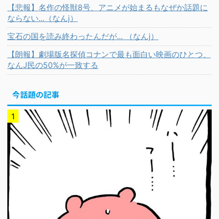
【悲報】名作の怪獣8号、アニメが始まるもなぜか話題に
ならない...（なんj）
宝石の国を読み終わったんだが... （なんj）
【朗報】劇場版名探偵コナンで最も面白い映画のひとつ、
なんJ民の50%が一致する
今話題の記事