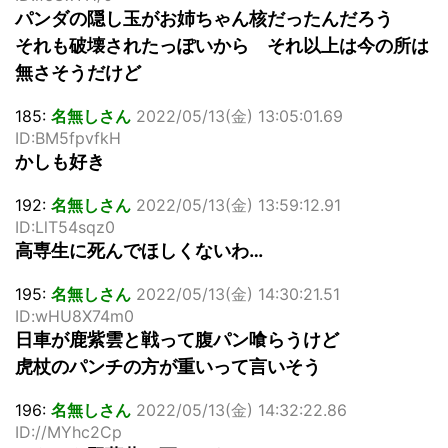
パンダの隠し玉がお姉ちゃん核だったんだろう
それも破壊されたっぽいから それ以上は今の所は
無さそうだけど
185:
名無しさん
2022/05/13(金) 13:05:01.69
ID:BM5fpvfkH
かしも好き
192:
名無しさん
2022/05/13(金) 13:59:12.91
ID:LlT54sqz0
高専生に死んでほしくないわ…
195:
名無しさん
2022/05/13(金) 14:30:21.51
ID:wHU8X74m0
日車が鹿紫雲と戦って腹パン喰らうけど
虎杖のパンチの方が重いって言いそう
196:
名無しさん
2022/05/13(金) 14:32:22.86
ID://MYhc2Cp