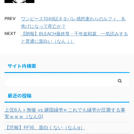
PREV
ワンピース1049話ネタバレ感想麦わらのルフィ、丸
焦げになって死亡か？
NEXT
【朗報】BLEACH最終章・千年血戦篇、一気読みする
と普通に面白い（なんｊ）
サイト内検索
最近の投稿
上弦6人＋無惨 vs 継国縁壱←これでも縁壱が圧勝する事
実ｗｗｗ（なんG)
【悲報】FF16、面白くない（なんg）