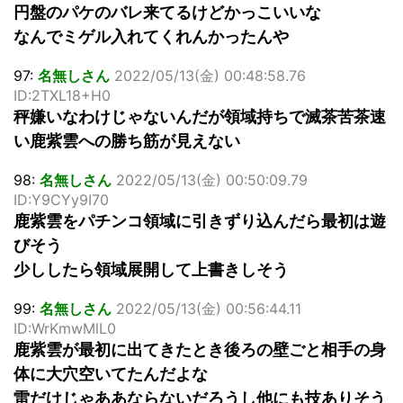
円盤のパケのバレ来てるけどかっこいいな
なんでミゲル入れてくれんかったんや
97:
名無しさん
2022/05/13(金) 00:48:58.76
ID:2TXL18+H0
秤嫌いなわけじゃないんだが領域持ちで滅茶苦茶速
い鹿紫雲への勝ち筋が見えない
98:
名無しさん
2022/05/13(金) 00:50:09.79
ID:Y9CYy9I70
鹿紫雲をパチンコ領域に引きずり込んだら最初は遊
びそう
少ししたら領域展開して上書きしそう
99:
名無しさん
2022/05/13(金) 00:56:44.11
ID:WrKmwMlL0
鹿紫雲が最初に出てきたとき後ろの壁ごと相手の身
体に大穴空いてたんだよな
雷だけじゃああならないだろうし他にも技ありそう