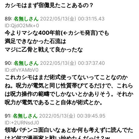
カシモはまず宿儺見たことあるの？
89:
名無しさん
2022/05/13(金) 00:31:15.43
ID:QjdO2Mk+0
今よりマシな400年前(←カシモ発言)でも
満足できなかった石流は
マジに乙骨と戦えて良かったな
90:
名無しさん
2022/05/13(金) 00:37:37.40
ID:dfvYAMbV0
これカシモはまだ術式使ってないってことなのか
ね。呪力が電気と同じ性質帯びてるだけで、これら
は呪力操作の範疇でしかないとかありそう。それか
呪力が電気であること自体が術式とか。
91:
名無しさん
2022/05/13(金) 00:39:45.95
ID:+2URNsdJ0
領域パチンコ面白いなぁとか何も考えずに読んでた
けど何で漫画家と戦い始めたんだっけ？w