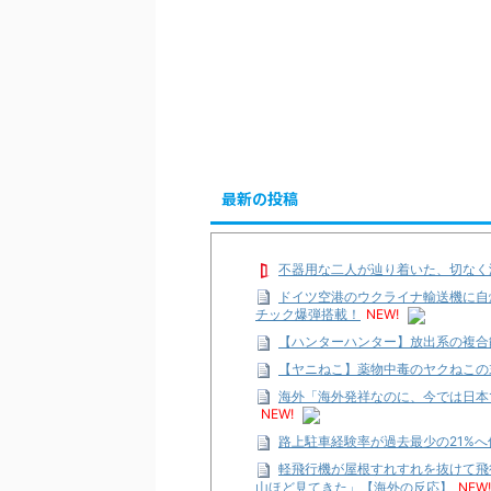
最新の投稿
不器用な二人が辿り着いた、切なく
ドイツ空港のウクライナ輸送機に自
チック爆弾搭載！
NEW!
【ハンターハンター】放出系の複合
【ヤニねこ】薬物中毒のヤクねこの
海外「海外発祥なのに、今では日本
NEW!
路上駐車経験率が過去最少の21%
軽飛行機が屋根すれすれを抜けて飛
山ほど見てきた」【海外の反応】
NEW!