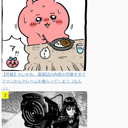
【悲報】ちいかわ、最新話の内容が悲惨すぎて
ファンからクレームを食らってしまう（なん
ｊ）