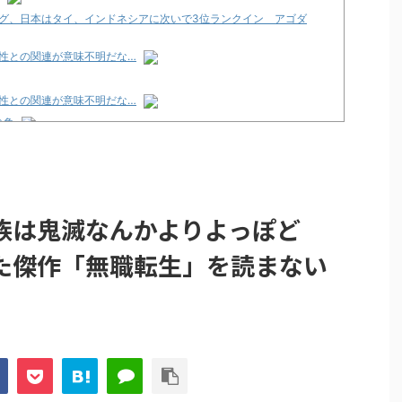
グ、日本はタイ、インドネシアに次いで3位ランクイン アゴダ
性との関連が意味不明だな…
性との関連が意味不明だな…
論争
化決定でKOTOKOが主題歌歌うよ！
e Transcendence【二次創作】 第２０話
族は鬼滅なんかよりよっぽど
性との関連が意味不明だな…
た傑作「無職転生」を読まない
プリ・榎本彩乃、グラビア披露！透明感が凄い！！
見えてる動画が拡散されてしまう…
グッズ、流石に一線を越えてしまう
ｗｗ