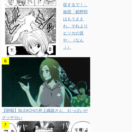
収するで！」
旅団「鎖野郎
はもうええ
わ。それより
ヒソカの首
や」（なん
ｊ）
【朗報】BLEACHの井上織姫さん、おっぱいが
クソデカい