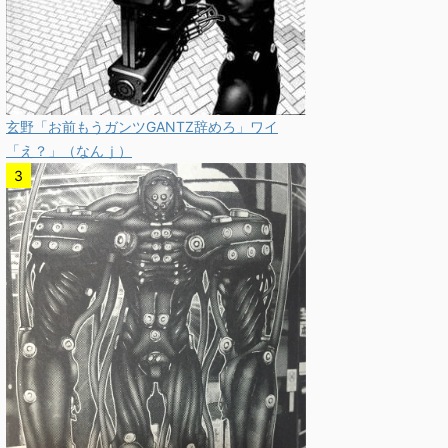
玄野「お前もうガンツGANTZ辞めろ」ワイ
「え？」（なんｊ）