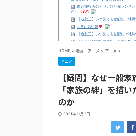
欧州旅行者のアジア旅行先ランキン
調べ
NEW!
【遊戯王】いつ見ても覚醒だけ地属
…背が高い娘
【遊戯王】いつ見ても覚醒だけ地属
「洋画に日本版主題歌は必要か?」
【ギャルゲ】「千恋*万花」のアニメ
HOME
>
漫画・アニメ
>
アニメ
>
【R-18】真・女神転生 Road to th
アニメ
北原ももさんの挑発!!!
【画像】この女優さん、可愛すぎる
【疑問】なぜ一般家
【遊戯王】いつ見ても覚醒だけ地属
「家族の絆」を描い
美少女図鑑AWARD2026グラン
【朗報】齋藤飛鳥、前屈みで完全に
のか
【画像】『プリズマ☆イリヤ』の新
北原ももさんの挑発!!!
2021年11月3日
【画像】顔100点、体30点の女ｗ
…背が高い娘
佐藤絢音ちゃん(11)が万バズ！！