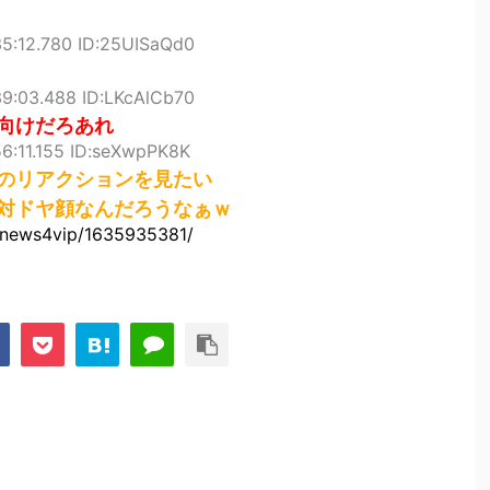
35:12.780 ID:25UISaQd0
39:03.488 ID:LKcAlCb70
向けだろあれ
56:11.155 ID:seXwpPK8K
のリアクションを見たい
対ドヤ顔なんだろうなぁｗ
gi/news4vip/1635935381/