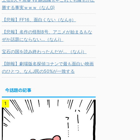
勝する事実ｗｗｗ（なんG)
【悲報】FF16、面白くない（なんg）
【悲報】名作の怪獣8号、アニメが始まるもな
ぜか話題にならない...（なんj）
宝石の国を読み終わったんだが... （なんj）
【朗報】劇場版名探偵コナンで最も面白い映画
のひとつ、なんJ民の50%が一致する
今話題の記事