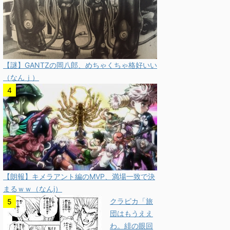
【謎】GANTZの岡八郎、めちゃくちゃ格好いい
（なんｊ）
【朗報】キメラアント編のMVP、満場一致で決
まるｗｗ（なんj）
クラピカ「旅
団はもうええ
わ。緋の眼回