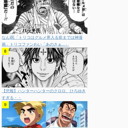
なんj民「トリコはグルメ界入る前までは神漫
画」トリコファンわい「あのさぁ…」
【悲報】ハンターハンターのクロロ、ひろゆき
すぎる・・