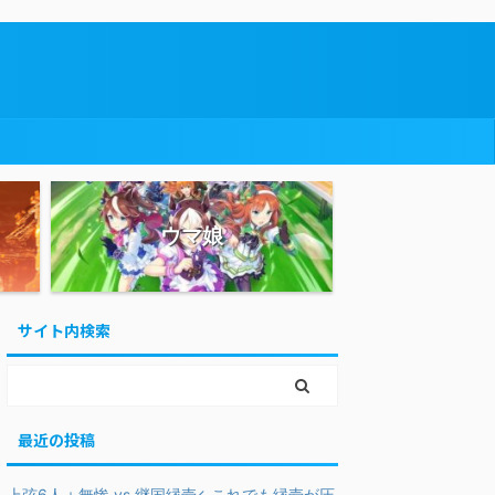
ウマ娘
サイト内検索
最近の投稿
上弦6人＋無惨 vs 継国縁壱←これでも縁壱が圧