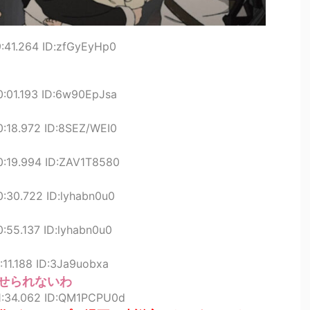
9:41.264 ID:zfGyEyHp0
0:01.193 ID:6w90EpJsa
0:18.972 ID:8SEZ/WEI0
0:19.994 ID:ZAV1T8580
0:30.722 ID:lyhabn0u0
0:55.137 ID:lyhabn0u0
:11.188 ID:3Ja9uobxa
せられないわ
31:34.062 ID:QM1PCPU0d