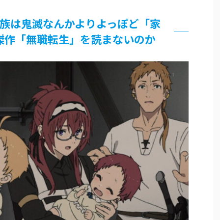
論争
界まで極める事にした件 その２
族は鬼滅なんかよりよっぽど「家
傑作「無職転生」を読まないのか
グッズ、流石に一線を越えてしまう
過ぎてつまらない」←合体する前から面白いんだよなぁ
RSSの解除をお願いします。
いう時にどこに建てるのかわからない
がｗｗｗ