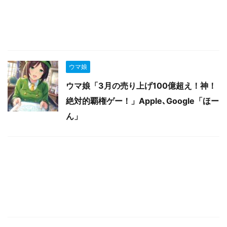
ウマ娘
ウマ娘「3月の売り上げ100億超え！神！
絶対的覇権ゲー！」Apple､Google「ほー
ん」