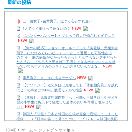
最新の投稿
三十路女子×後輩男子、近づく心とすれ違い
1人でタイ旅行って危ないの？
NEW!
【ハンターハンター】ヒソカって過大評価されすぎでは？
NEW!
【海外の反応】ジョン・オルルードって「劣化版・元祖大谷
翔平」になれるくらいピッチャーとして通用した可能性ある
の？ → 「脳の病気がなかったらもっととんでもない選手だった
だろうな」「やろうと思えば二刀流をできるポテンシャルを持
っていてもアメリカのシステムが許さないんだよな」
NEW!
露悪系アニメ、次なるステージへ
NEW!
【ナゾロジー】老化をほぼ克服しても「体細胞変異」が残れ
ばヒトの寿命は156年、数理モデルで推定
NEW!
【速報】元原爆資料館館長「もし可能なら修学旅行や平和学
習の小学生に炎天下で腐敗した遺体の臭いを再現し嗅がせた
い」
NEW!
韓国人「悲報：日本と韓国の立場が完全に逆転してしまった
模様…」→「日本を笑って見てたのに…（ﾌﾞﾙﾌﾞﾙ」＝韓国の反応
NEW!
HOME
>
ゲーム
>
ソシャゲ
>
ウマ娘
>
【遊戯王】いつ見ても覚醒だけ地属性との関連が意味不明だ