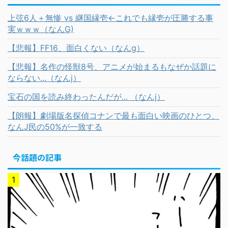
上弦6人＋無惨 vs 継国縁壱←これでも縁壱が圧勝する事
実ｗｗｗ（なんG)
【悲報】FF16、面白くない（なんg）
【悲報】名作の怪獣8号、アニメが始まるもなぜか話題に
ならない...（なんj）
宝石の国を読み終わったんだが... （なんj）
【朗報】劇場版名探偵コナンで最も面白い映画のひとつ、
なんJ民の50%が一致する
今話題の記事