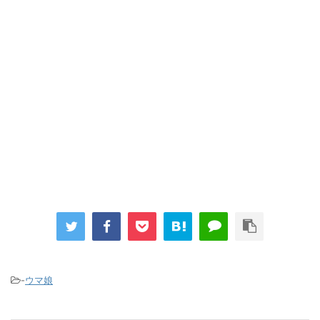
「洋画に日本版主題歌は必要か?」論争
超能力が使えるようになったので限界まで極める事にした件 その
２
【画像】『プリズマ☆イリヤ』の新グッズ、流石に一線を越えて
しまう
まとめチェッカーは閉鎖しました。RSSの解除をお願いします。
Powered by livedoor 相互RSS
-
ウマ娘