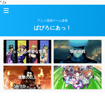
" />
アニメ漫画ゲーム速報
ばびろにあっ！
ジョジョの奇妙な冒険
呪術廻戦
進撃の巨人
ウマ娘