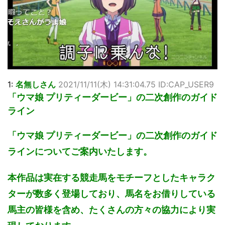
【画像】顔100点、体30点の女ｗｗｗ
…背が高い娘
佐藤絢音ちゃん(11)が万バズ！！
「洋画に日本版主題歌は必要か?」論争
超能力が使えるようになったので限界まで極める事にした件
その２
北原ももさんの挑発!!!
1:
名無しさん
2021/11/11(木) 14:31:04.75 ID:CAP_USER9
【画像】『プリズマ☆イリヤ』の新グッズ、流石に一線を越
えてしまう
「ウマ娘 プリティーダービー」の二次創作のガイド
敵「ダンクーガは合体するまでが長過ぎてつまらない」←合
ライン
体する前から面白いんだよなぁ
まとめチェッカーは閉鎖しました。RSSの解除をお願いしま
「ウマ娘 プリティーダービー」の二次創作のガイド
す。
【信長の野望・新生】米問屋をどういう時にどこに建てるの
ラインについてご案内いたします。
かわからない
NHKにようこそ！を見終えたんだがｗｗｗ
本作品は実在する競走馬をモチーフとしたキャラク
ターが数多く登場しており、馬名をお借りしている
Powered by livedoor 相互RSS
馬主の皆様を含め、たくさんの方々の協力により実