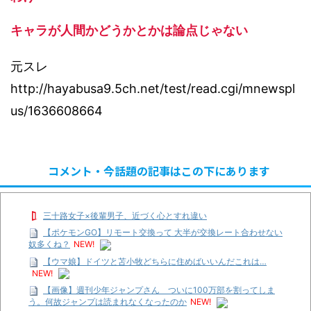
キャラが人間かどうかとかは論点じゃない
元スレ
http://hayabusa9.5ch.net/test/read.cgi/mnewspl
us/1636608664
コメント・今話題の記事はこの下にあります
三十路女子×後輩男子、近づく心とすれ違い
【ポケモンGO】リモート交換って 大半が交換レート合わせない
奴多くね？
NEW!
【ウマ娘】ドイツと苫小牧どちらに住めばいいんだこれは…
NEW!
【画像】週刊少年ジャンプさん ついに100万部を割ってしま
う。何故ジャンプは読まれなくなったのか
NEW!