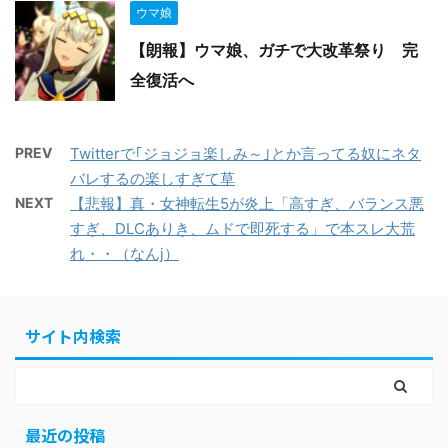
ウマ娘
【朗報】ウマ娘、ガチで大改革祭り 完
全復活へ
PREV
Twitterで｢ジョジョ楽しみ～｣とか言ってる奴にネタ
バレするの楽しすぎて草
NEXT
【悲報】真・女神転生5が炎上「高すぎ、バランス悪
すぎ、DLCありき、ムドで即死する」で本スレ大荒
れ・・（なんj）
サイト内検索
最近の投稿