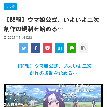
な…
ウマ娘
…背が高い娘
【遊戯王】いつ見ても覚醒だけ地属性との関連が意味不明だ
【悲報】ウマ娘公式、いよいよ二次
な…
「洋画に日本版主題歌は必要か?」論争
創作の規制を始める…
【ギャルゲ】「千恋*万花」のアニメ化決定でKOTOKOが主
題歌歌うよ！
2021年11月12日
【R-18】真・女神転生 Road to the Transcendence【二次
創作】 第２０話
北原ももさんの挑発!!!
【画像】この女優さん、可愛すぎる
【遊戯王】いつ見ても覚醒だけ地属性との関連が意味不明だ
【悲報】ウマ娘公式、いよいよ二次
な…
創作の規制を始める…
美少女図鑑AWARD2026グランプリ・榎本彩乃、グラビア披
露！透明感が凄い！！
【朗報】齋藤飛鳥、前屈みで完全に見えてる動画が拡散され
てしまう…
【画像】『プリズマ☆イリヤ』の新グッズ、流石に一線を越
えてしまう
北原ももさんの挑発!!!