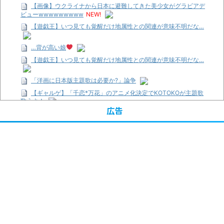
【画像】ウクライナから日本に避難してきた美少女がグラビアデ
ビューwwwwwwwww
NEW!
【遊戯王】いつ見ても覚醒だけ地属性との関連が意味不明だな…
…背が高い娘
【遊戯王】いつ見ても覚醒だけ地属性との関連が意味不明だな…
「洋画に日本版主題歌は必要か?」論争
【ギャルゲ】「千恋*万花」のアニメ化決定でKOTOKOが主題歌
歌うよ！
広告
【R-18】真・女神転生 Road to the Transcendence【二次創作】
第２０話
【画像】この女優さん、可愛すぎる
【遊戯王】いつ見ても覚醒だけ地属性との関連が意味不明だな…
【朗報】齋藤飛鳥、前屈みで完全に見えてる動画が拡散されてし
まう…
【画像】『プリズマ☆イリヤ』の新グッズ、流石に一線を越えて
しまう
【画像】顔100点、体30点の女ｗｗｗ
…背が高い娘