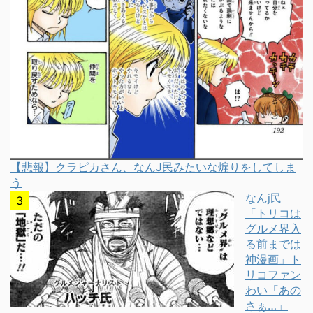
【悲報】クラピカさん、なんJ民みたいな煽りをしてしま
う
なんj民
「トリコは
グルメ界入
る前までは
神漫画」ト
リコファン
わい「あの
さぁ…」