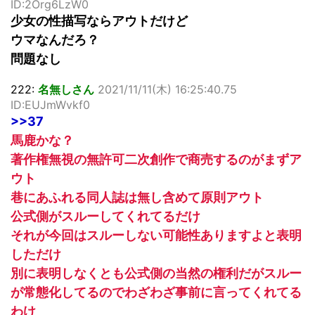
ID:2Org6LzW0
少女の性描写ならアウトだけど
ウマなんだろ？
問題なし
222:
名無しさん
2021/11/11(木) 16:25:40.75
ID:EUJmWvkf0
>>37
馬鹿かな？
著作権無視の無許可二次創作で商売するのがまずア
ウト
巷にあふれる同人誌は無し含めて原則アウト
公式側がスルーしてくれてるだけ
それが今回はスルーしない可能性ありますよと表明
しただけ
別に表明しなくとも公式側の当然の権利だがスルー
が常態化してるのでわざわざ事前に言ってくれてる
わけ