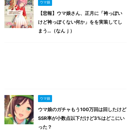
ウマ娘
【悲報】ウマ娘さん、正月に「袴っぽい
けど袴っぽくない何か」をを実装してし
まう…（なんｊ）
ウマ娘
ウマ娘のガチャもう100万回は回したけど
SSR率が小数点以下だけど3%はどこにい
った？