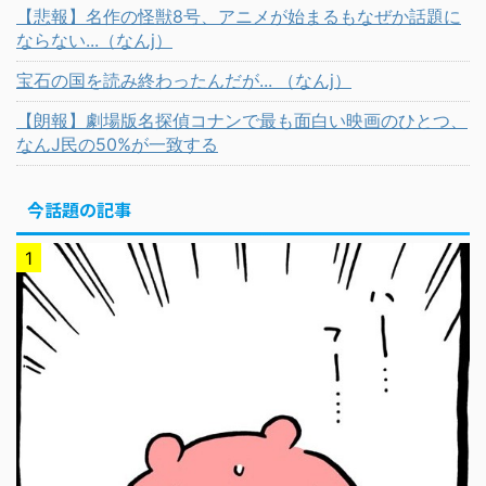
【悲報】名作の怪獣8号、アニメが始まるもなぜか話題に
ならない...（なんj）
宝石の国を読み終わったんだが... （なんj）
【朗報】劇場版名探偵コナンで最も面白い映画のひとつ、
なんJ民の50%が一致する
今話題の記事