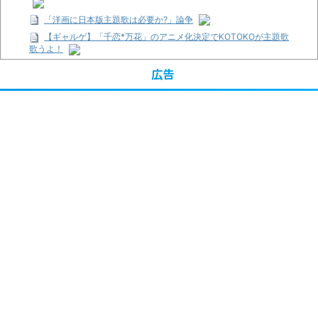
「洋画に日本版主題歌は必要か?」論争
【ギャルゲ】「千恋*万花」のアニメ化決定でKOTOKOが主題歌
歌うよ！
【R-18】真・女神転生 Road to the Transcendence【二次創作】
広告
第２０話
【画像】この女優さん、可愛すぎる
【遊戯王】いつ見ても覚醒だけ地属性との関連が意味不明だな…
【朗報】齋藤飛鳥、前屈みで完全に見えてる動画が拡散されてし
まう…
【画像】『プリズマ☆イリヤ』の新グッズ、流石に一線を越えて
しまう
【画像】顔100点、体30点の女ｗｗｗ
…背が高い娘
「洋画に日本版主題歌は必要か?」論争
超能力が使えるようになったので限界まで極める事にした件 その
２
【画像】『プリズマ☆イリヤ』の新グッズ、流石に一線を越えて
しまう
まとめチェッカーは閉鎖しました。RSSの解除をお願いします。