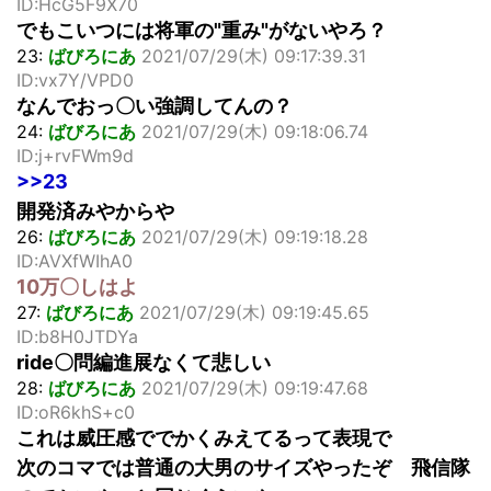
ID:HcG5F9X70
でもこいつには将軍の"重み"がないやろ？
23:
ばびろにあ
2021/07/29(木) 09:17:39.31
ID:vx7Y/VPD0
なんでおっ〇い強調してんの？
24:
ばびろにあ
2021/07/29(木) 09:18:06.74
ID:j+rvFWm9d
>>23
開発済みやからや
26:
ばびろにあ
2021/07/29(木) 09:19:18.28
ID:AVXfWIhA0
10万〇しはよ
27:
ばびろにあ
2021/07/29(木) 09:19:45.65
ID:b8H0JTDYa
ride〇問編進展なくて悲しい
28:
ばびろにあ
2021/07/29(木) 09:19:47.68
ID:oR6khS+c0
これは威圧感ででかくみえてるって表現で
次のコマでは普通の大男のサイズやったぞ 飛信隊