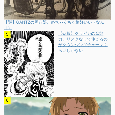
【謎】GANTZの岡八郎、めちゃくちゃ格好いい（なん
ｊ）
【悲報】クラピカの念能
力、リスクなしで使えるの
がダウンジングチェーンく
らいしかない