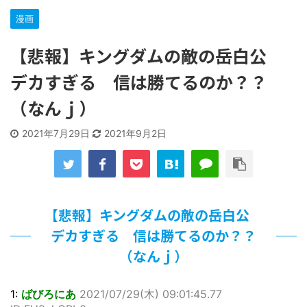
な…
漫画
「洋画に日本版主題歌は必要か?」論争
【ギャルゲ】「千恋*万花」のアニメ化決定でKOTOKOが主
【悲報】キングダムの敵の岳白公
題歌歌うよ！
【R-18】真・女神転生 Road to the Transcendence【二次
デカすぎる 信は勝てるのか？？
創作】 第２０話
北原ももさんの挑発!!!
（なんｊ）
【画像】この女優さん、可愛すぎる
【遊戯王】いつ見ても覚醒だけ地属性との関連が意味不明だ
2021年7月29日
2021年9月2日
な…
美少女図鑑AWARD2026グランプリ・榎本彩乃、グラビア披
露！透明感が凄い！！
【朗報】齋藤飛鳥、前屈みで完全に見えてる動画が拡散され
てしまう…
【悲報】キングダムの敵の岳白公
【画像】『プリズマ☆イリヤ』の新グッズ、流石に一線を越
えてしまう
デカすぎる 信は勝てるのか？？
北原ももさんの挑発!!!
（なんｊ）
【画像】顔100点、体30点の女ｗｗｗ
…背が高い娘
1:
ばびろにあ
2021/07/29(木) 09:01:45.77
佐藤絢音ちゃん(11)が万バズ！！