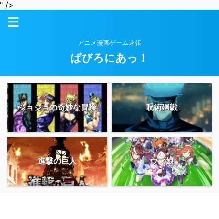
" />
アニメ漫画ゲーム速報
ばびろにあっ！
ジョジョの奇妙な冒険
呪術廻戦
進撃の巨人
ウマ娘