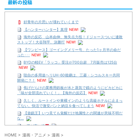
最新の投稿
好青年の片思いが壊れていくまで
【ハンターハンター】真理
NEW!
海外の反応 山本由伸、無失点力投！ドジャースついに連敗
ストップ！大谷翔平、決勝打
NEW!
【ワンピース】ゴーイングメリー号、たった1ヶ月半の命だ
った･･･
NEW!
BYDの軽EV「ラッコ」受注が700台超 7月販売は125台
NEW!
陸自の多用途ヘリUH-60後継は、三菱・シコルスキー共同
開発に？！
NEW!
焦げだらけの業務用鉄板が水と蒸気で鏡のようにピカピカに
「味が全部流れていく！」【海外の反応】
NEW!
久しく、ルートインや東横インのような高級ホテルに止まっ
てない。快活で激安パンと納豆を食べてしまう
NEW!
【遊戯王】いつ見ても覚醒だけ地属性との関連が意味不明だ
な…
…背が高い娘
【遊戯王】いつ見ても覚醒だけ地属性との関連が意味不明だ
HOME
>
漫画・アニメ
>
漫画
>