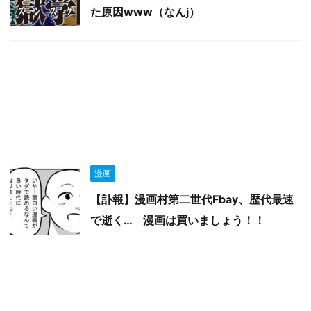
た原因www（なんj）
漫画
【訃報】漫画村第二世代Fbay、歴代最速
で逝く… 漫画は買いましょう！！