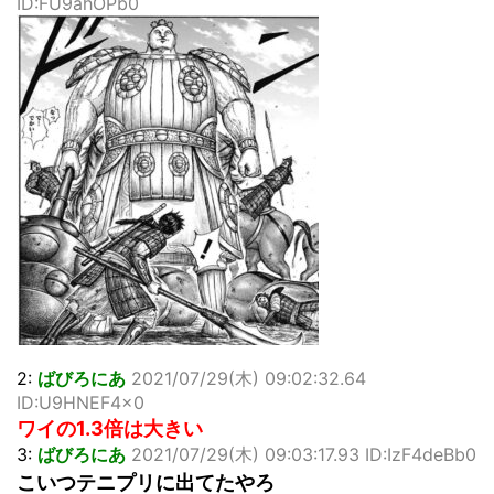
ID:FU9ahOPb0
「洋画に日本版主題歌は必要か?」論争
超能力が使えるようになったので限界まで極める事にした件
その２
北原ももさんの挑発!!!
【画像】『プリズマ☆イリヤ』の新グッズ、流石に一線を越
えてしまう
敵「ダンクーガは合体するまでが長過ぎてつまらない」←合
体する前から面白いんだよなぁ
まとめチェッカーは閉鎖しました。RSSの解除をお願いしま
す。
【信長の野望・新生】米問屋をどういう時にどこに建てるの
かわからない
NHKにようこそ！を見終えたんだがｗｗｗ
Powered by livedoor 相互RSS
2:
ばびろにあ
2021/07/29(木) 09:02:32.64
ID:U9HNEF4x0
ワイの1.3倍は大きい
3:
ばびろにあ
2021/07/29(木) 09:03:17.93 ID:IzF4deBb0
こいつテニプリに出てたやろ