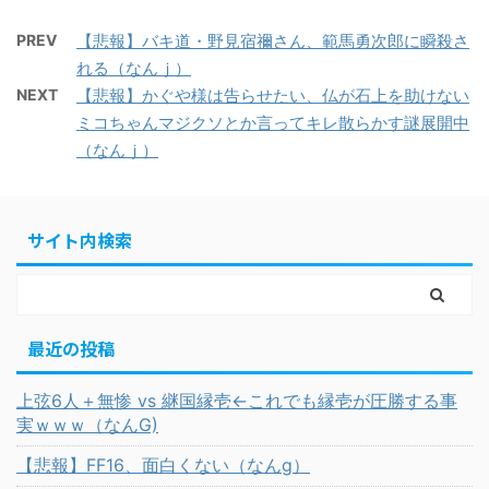
PREV
【悲報】バキ道・野見宿禰さん、範馬勇次郎に瞬殺さ
れる（なんｊ）
NEXT
【悲報】かぐや様は告らせたい、仏が石上を助けない
ミコちゃんマジクソとか言ってキレ散らかす謎展開中
（なんｊ）
サイト内検索
最近の投稿
上弦6人＋無惨 vs 継国縁壱←これでも縁壱が圧勝する事
実ｗｗｗ（なんG)
【悲報】FF16、面白くない（なんg）