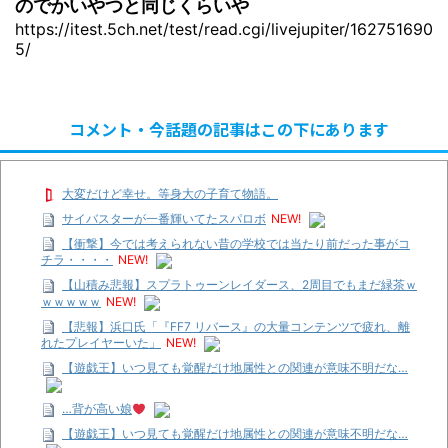
のでかいやつと同じくらいや
https://itest.5ch.net/test/read.cgi/livejupiter/162751690
5/
コメント・今話題の記事はこの下にあります
大変だけど幸せ。等身大の子育て物語。
サイバスターが一番輝いてたスパロボ
NEW!
【衝撃】今では考えられない昔の学校では当たり前だった事がコ
チラ・・・・
NEW!
【山積み悲報】スプラトゥーンレイダース、2周目でもまだ緑茶ｗ
ｗｗｗｗｗ
NEW!
【悲報】浜口氏「『FF7 リバース』の大量コンテンツで疲れ、離
れたプレイヤーいた」
NEW!
【遊戯王】いつ見ても覚醒だけ地属性との関連が意味不明だな…
…背が高い娘
【遊戯王】いつ見ても覚醒だけ地属性との関連が意味不明だな…