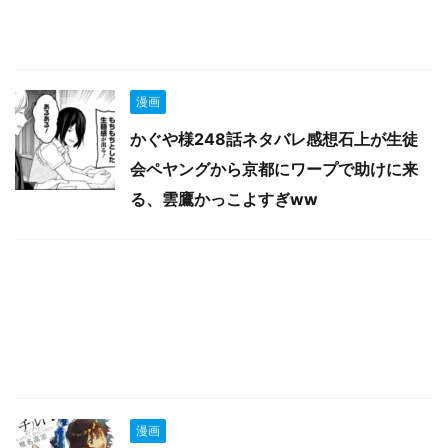
漫画
かぐや様248話ネタバレ感想石上が生徒
会ペヤングから京都にワープで助けに来
る、雲鷹かっこよすぎww
漫画