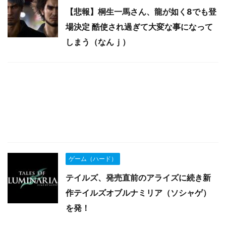
【悲報】桐生一馬さん、龍が如く8でも登
場決定 酷使され過ぎて大変な事になって
しまう（なんｊ）
ゲーム（ハード）
テイルズ、発売直前のアライズに続き新
作テイルズオブルナミリア（ソシャゲ）
を発！