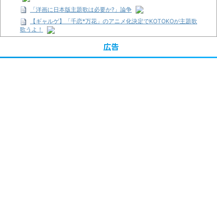
「洋画に日本版主題歌は必要か?」論争
【ギャルゲ】「千恋*万花」のアニメ化決定でKOTOKOが主題歌
歌うよ！
【R-18】真・女神転生 Road to the Transcendence【二次創作】
広告
第２０話
【画像】この女優さん、可愛すぎる
【遊戯王】いつ見ても覚醒だけ地属性との関連が意味不明だな…
【朗報】齋藤飛鳥、前屈みで完全に見えてる動画が拡散されてし
まう…
【画像】『プリズマ☆イリヤ』の新グッズ、流石に一線を越えて
しまう
【画像】顔100点、体30点の女ｗｗｗ
…背が高い娘
「洋画に日本版主題歌は必要か?」論争
超能力が使えるようになったので限界まで極める事にした件 その
２
【画像】『プリズマ☆イリヤ』の新グッズ、流石に一線を越えて
しまう
まとめチェッカーは閉鎖しました。RSSの解除をお願いします。