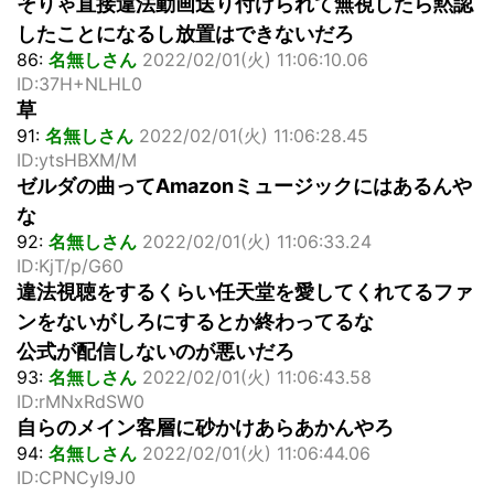
そりゃ直接違法動画送り付けられて無視したら黙認
したことになるし放置はできないだろ
86:
名無しさん
2022/02/01(火) 11:06:10.06
ID:37H+NLHL0
草
91:
名無しさん
2022/02/01(火) 11:06:28.45
ID:ytsHBXM/M
ゼルダの曲ってAmazonミュージックにはあるんや
な
92:
名無しさん
2022/02/01(火) 11:06:33.24
ID:KjT/p/G60
違法視聴をするくらい任天堂を愛してくれてるファ
ンをないがしろにするとか終わってるな
公式が配信しないのが悪いだろ
93:
名無しさん
2022/02/01(火) 11:06:43.58
ID:rMNxRdSW0
自らのメイン客層に砂かけあらあかんやろ
94:
名無しさん
2022/02/01(火) 11:06:44.06
ID:CPNCyI9J0