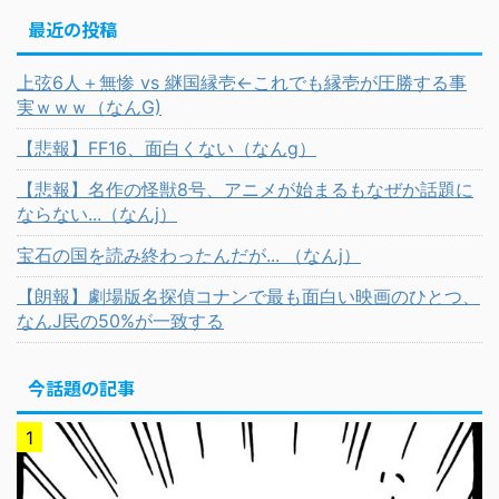
最近の投稿
上弦6人＋無惨 vs 継国縁壱←これでも縁壱が圧勝する事
実ｗｗｗ（なんG)
【悲報】FF16、面白くない（なんg）
【悲報】名作の怪獣8号、アニメが始まるもなぜか話題に
ならない...（なんj）
宝石の国を読み終わったんだが... （なんj）
【朗報】劇場版名探偵コナンで最も面白い映画のひとつ、
なんJ民の50%が一致する
今話題の記事