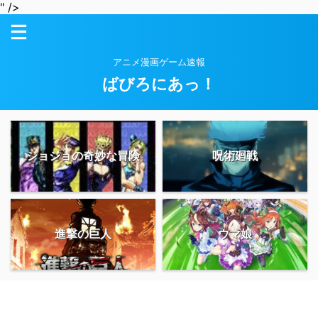
" />
アニメ漫画ゲーム速報
ばびろにあっ！
ジョジョの奇妙な冒険
呪術廻戦
進撃の巨人
ウマ娘