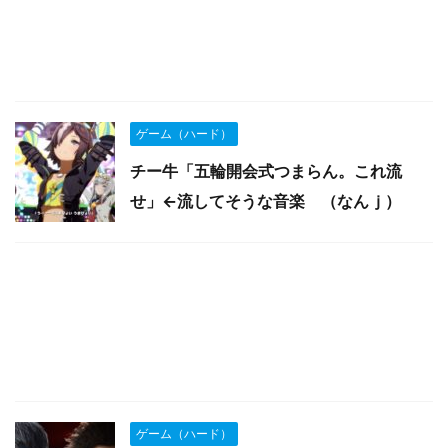
ゲーム（ハード）
チー牛「五輪開会式つまらん。これ流
せ」←流してそうな音楽 （なんｊ）
ゲーム（ハード）