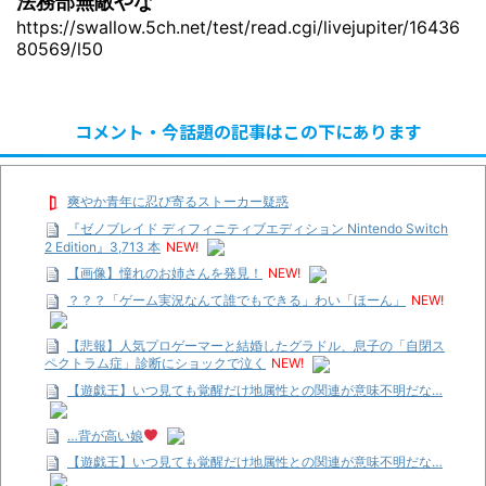
法務部無敵やな
https://swallow.5ch.net/test/read.cgi/livejupiter/16436
80569/l50
コメント・今話題の記事はこの下にあります
爽やか青年に忍び寄るストーカー疑惑
『ゼノブレイド ディフィニティブエディション Nintendo Switch
2 Edition』3,713 本
NEW!
【画像】憧れのお姉さんを発見！
NEW!
？？？「ゲーム実況なんて誰でもできる」わい「ほーん」
NEW!
【悲報】人気プロゲーマーと結婚したグラドル、息子の「自閉ス
ペクトラム症」診断にショックで泣く
NEW!
【遊戯王】いつ見ても覚醒だけ地属性との関連が意味不明だな…
…背が高い娘
【遊戯王】いつ見ても覚醒だけ地属性との関連が意味不明だな…