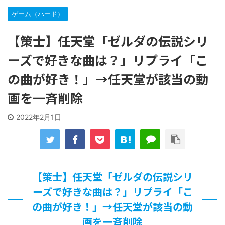
な…
…背が高い娘
ゲーム（ハード）
【遊戯王】いつ見ても覚醒だけ地属性との関連が意味不明だ
な…
【策士】任天堂「ゼルダの伝説シリ
「洋画に日本版主題歌は必要か?」論争
ーズで好きな曲は？」リプライ「こ
【ギャルゲ】「千恋*万花」のアニメ化決定でKOTOKOが主
題歌歌うよ！
の曲が好き！」→任天堂が該当の動
【R-18】真・女神転生 Road to the Transcendence【二次
創作】 第２０話
画を一斉削除
北原ももさんの挑発!!!
【画像】この女優さん、可愛すぎる
2022年2月1日
【遊戯王】いつ見ても覚醒だけ地属性との関連が意味不明だ
な…
美少女図鑑AWARD2026グランプリ・榎本彩乃、グラビア披
露！透明感が凄い！！
【朗報】齋藤飛鳥、前屈みで完全に見えてる動画が拡散され
【策士】任天堂「ゼルダの伝説シリ
てしまう…
【画像】『プリズマ☆イリヤ』の新グッズ、流石に一線を越
ーズで好きな曲は？」リプライ「こ
えてしまう
の曲が好き！」→任天堂が該当の動
北原ももさんの挑発!!!
画を一斉削除
【画像】顔100点、体30点の女ｗｗｗ