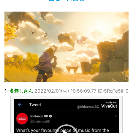
…背が高い娘
佐藤絢音ちゃん(11)が万バズ！！
「洋画に日本版主題歌は必要か?」論争
超能力が使えるようになったので限界まで極める事にした件
その２
北原ももさんの挑発!!!
【画像】『プリズマ☆イリヤ』の新グッズ、流石に一線を越
えてしまう
敵「ダンクーガは合体するまでが長過ぎてつまらない」←合
体する前から面白いんだよなぁ
まとめチェッカーは閉鎖しました。RSSの解除をお願いしま
す。
【信長の野望・新生】米問屋をどういう時にどこに建てるの
かわからない
1:
名無しさん
2022/02/01(火) 10:56:09.77 ID:5RqTe5lH0
NHKにようこそ！を見終えたんだがｗｗｗ
動
画
Powered by livedoor 相互RSS
プ
レ