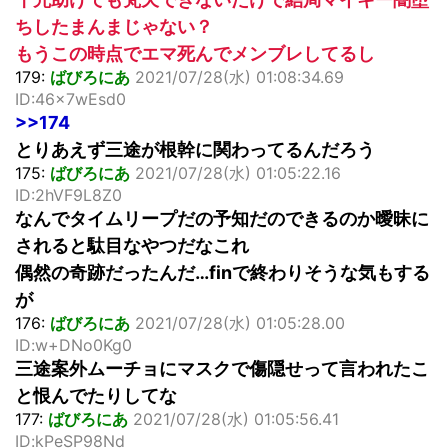
ちしたまんまじゃない？
もうこの時点でエマ死んでメンブレしてるし
179:
ばびろにあ
2021/07/28(水) 01:08:34.69
ID:46x7wEsd0
>>174
とりあえず三途が根幹に関わってるんだろう
175:
ばびろにあ
2021/07/28(水) 01:05:22.16
ID:2hVF9L8Z0
なんでタイムリープだの予知だのできるのか曖昧に
されると駄目なやつだなこれ
偶然の奇跡だったんだ…finで終わりそうな気もする
が
176:
ばびろにあ
2021/07/28(水) 01:05:28.00
ID:w+DNo0Kg0
三途案外ムーチョにマスクで傷隠せって言われたこ
と恨んでたりしてな
177:
ばびろにあ
2021/07/28(水) 01:05:56.41
ID:kPeSP98Nd