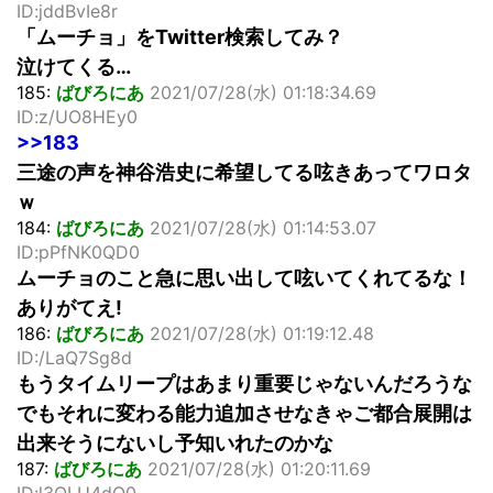
ID:jddBvIe8r
「ムーチョ」をTwitter検索してみ？
泣けてくる…
185:
ばびろにあ
2021/07/28(水) 01:18:34.69
ID:z/UO8HEy0
>>183
三途の声を神谷浩史に希望してる呟きあってワロタ
ｗ
184:
ばびろにあ
2021/07/28(水) 01:14:53.07
ID:pPfNK0QD0
ムーチョのこと急に思い出して呟いてくれてるな！
ありがてえ!
186:
ばびろにあ
2021/07/28(水) 01:19:12.48
ID:/LaQ7Sg8d
もうタイムリープはあまり重要じゃないんだろうな
でもそれに変わる能力追加させなきゃご都合展開は
出来そうにないし予知いれたのかな
187:
ばびろにあ
2021/07/28(水) 01:20:11.69
ID:l3OLU4dQ0