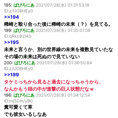
195:
ばびろにあ
2021/07/28(水) 01:31:53.19
ID:z/UO8HEy0
>>194
稀崎と殴り合った後に稀崎の未来（？）を見てる。
199:
ばびろにあ
2021/07/28(水) 01:35:07.08
ID:qRko92IA0
>>195
未来と言うか、別の世界線の未来を複数見ていたな
その場の未来は死ぬので見ていない
200:
ばびろにあ
2021/07/28(水) 01:36:50.64
ID:z/UO8HEy0
>>199
タケミっちから見ると過去になっちゃうから、
なんかもう頭の中が進撃の巨人状態だなｗ
196:
ばびろにあ
2021/07/28(水) 01:34:12.54
ID:mj5Dm/yB0
糞可愛くて草
でも彼女いるしなあ