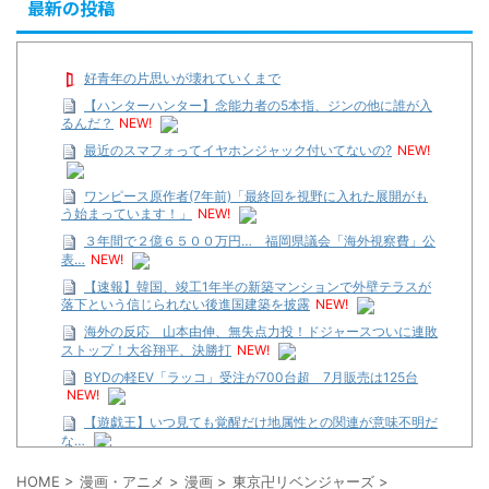
最新の投稿
好青年の片思いが壊れていくまで
【ハンターハンター】念能力者の5本指、ジンの他に誰が入
るんだ？
NEW!
最近のスマフォってイヤホンジャック付いてないの?
NEW!
ワンピース原作者(7年前)「最終回を視野に入れた展開がも
う始まっています！」
NEW!
３年間で２億６５００万円… 福岡県議会「海外視察費」公
表…
NEW!
【速報】韓国、竣工1年半の新築マンションで外壁テラスが
落下という信じられない後進国建築を披露
NEW!
海外の反応 山本由伸、無失点力投！ドジャースついに連敗
ストップ！大谷翔平、決勝打
NEW!
BYDの軽EV「ラッコ」受注が700台超 7月販売は125台
NEW!
【遊戯王】いつ見ても覚醒だけ地属性との関連が意味不明だ
な…
…背が高い娘
HOME
>
漫画・アニメ
>
漫画
>
東京卍リベンジャーズ
>