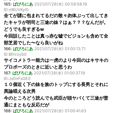
165:
ばびろにあ
2021/07/28(水) 00:59:58.19
ID:vlBUVKyI0
全てが謎に包まれてるだの散々勿体ぶって出してき
たキャラが明司と三途の妹？はぁ？？？なんだが。
どうでも良すぎるw
今回話したことは真っ赤な嘘でビジョンも含めて全
部芝居でした〜なら良いがね
166:
ばびろにあ
2021/07/28(水) 01:00:13.71
ID:Bfrirzyb0
サイコメトラー能力は一虎のより今回のはキサキの
プロポーズのときに近いと思うわ
167:
ばびろにあ
2021/07/28(水) 01:00:37.19
ID:JsfmFsGE0
１０個近く下の妹を族のトップにする長男とそれに
異論唱える次男
今のところどう読んでも武臣が頭ヤバくて三途が普
通にまともな反応だが
168:
ばびろにあ
2021/07/28(水) 01:00:41.63