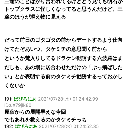
三途のことばかり言われてるけどどう見ても明石が
トップクラスに怪しくなってると思うんだけど、三
途のほうが添え物に見える
だって前日のゴタゴタの前からデートするよう仕向
けてたぞあいつ、タケミチの意思聞く前から
というか梵入りしてるドラケン勧誘する六波羅はま
だしも、あの場に居合わせただけの「ぶっ飛ばした
い」とか表明する前のタケミチ勧誘するっておかし
くないか
191:
ばびろにあ
2021/07/28(水) 01:24:42.99
ID:uX79jIk80
原宿からの展開早えな今回
でもあれを救えるのかタケミチっち
192:
ばびろにあ
2021/07/28(水) 01:24:52.35