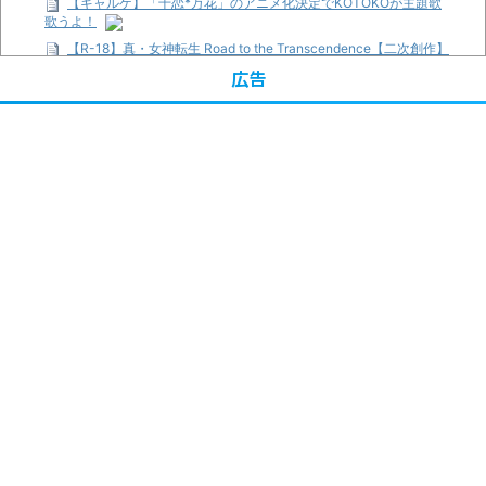
【ギャルゲ】「千恋*万花」のアニメ化決定でKOTOKOが主題歌
歌うよ！
【R-18】真・女神転生 Road to the Transcendence【二次創作】
第２０話
広告
【画像】この女優さん、可愛すぎる
【遊戯王】いつ見ても覚醒だけ地属性との関連が意味不明だな…
【朗報】齋藤飛鳥、前屈みで完全に見えてる動画が拡散されてし
まう…
【画像】『プリズマ☆イリヤ』の新グッズ、流石に一線を越えて
しまう
【画像】顔100点、体30点の女ｗｗｗ
…背が高い娘
「洋画に日本版主題歌は必要か?」論争
超能力が使えるようになったので限界まで極める事にした件 その
２
【画像】『プリズマ☆イリヤ』の新グッズ、流石に一線を越えて
しまう
まとめチェッカーは閉鎖しました。RSSの解除をお願いします。