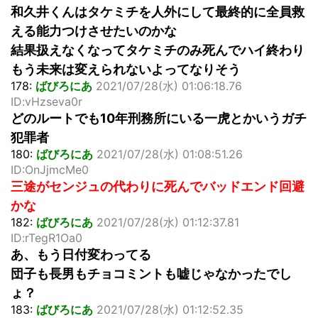
和久井くんはタケミチを人外にして最終的に全員救
える能力つけさせたいのかな
結果扱えなくなってタケミチのみ死んでハイ終わり
もう未来は変えられないよってなりそう
178:
ばびろにあ
2021/07/28(水) 01:06:18.76
ID:vHzseva0r
どのルートでも10年刑務所にいる一虎とかいうガチ
犯罪者
180:
ばびろにあ
2021/07/28(水) 01:08:51.26
ID:OnJjmcMe0
三途がセンジュの代わりに死んでバッドエンド回避
かな
182:
ばびろにあ
2021/07/28(水) 01:12:37.81
ID:rTegR1Oa0
あ、もう日付変わってる
団子も長男もチョコミントも嘘じゃなかったでし
ょ？
183:
ばびろにあ
2021/07/28(水) 01:12:52.35