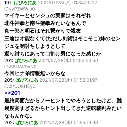
197:
ばびろにあ
2021/07/28(水) 01:34:20.27
ID:/yPZWWlu0
マイキーとセンジュの実家はそれぞれ
北斗神拳と南斗聖拳みたいなもんで
真一郎と明石はそれ繋がりで親友
三途は才能なくて(ただし剣術はそこそこ)妹のセン
ジュを闇討ちしようとして
返り討ちにあって口割け男になった感じか
201:
ばびろにあ
2021/07/28(水) 01:53:03.50
ID:S6UAV9xN0
今回ヒナ弟情報無いからな
205:
ばびろにあ
2021/07/28(水) 01:58:01.97
ID:z/UO8HEy0
>>201
最終局面だからノーヒントでやろうとしたけど、難
易度高すぎるからヒント出してきた逆転裁判みたい
なもんかな。
202:
ばびろにあ
2021/07/28(水) 01:55:19.99