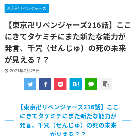
【遊戯王】いつ見ても覚醒だけ地属性との関連が意味不明だ
な…
東京卍リベンジャーズ
「洋画に日本版主題歌は必要か?」論争
【東京卍リベンジャーズ216話】ここ
【ギャルゲ】「千恋*万花」のアニメ化決定でKOTOKOが主
題歌歌うよ！
にきてタケミチにまた新たな能力が
【R-18】真・女神転生 Road to the Transcendence【二次
創作】 第２０話
発言、千咒（せんじゅ）の死の未来
北原ももさんの挑発!!!
【画像】この女優さん、可愛すぎる
が見える？？
【遊戯王】いつ見ても覚醒だけ地属性との関連が意味不明だ
な…
2021年7月28日
美少女図鑑AWARD2026グランプリ・榎本彩乃、グラビア披
露！透明感が凄い！！
【朗報】齋藤飛鳥、前屈みで完全に見えてる動画が拡散され
てしまう…
【画像】『プリズマ☆イリヤ』の新グッズ、流石に一線を越
えてしまう
【東京卍リベンジャーズ216話】ここ
北原ももさんの挑発!!!
にきてタケミチにまた新たな能力が
【画像】顔100点、体30点の女ｗｗｗ
発言、千咒（せんじゅ）の死の未来
…背が高い娘
が見える？？
佐藤絢音ちゃん(11)が万バズ！！