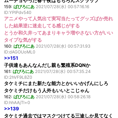
ムーチョやった春千夜はもちろんスクラップ
159:
ばびろにあ
2021/07/28(水) 00:57:16.16
ID:YPlPdv540
アニメやって人気出て実写当たってグッズばか売れ
した結果逆に迷走してる感じがする
とうか和久井ってあまりキャラ増やさない方がいい
タイプな気がする
160:
ばびろにあ
2021/07/28(水) 00:57:31.93
ID:dAGOUoML0
>>151
子供達もあんなんだし親も繁殖系DQNか
161:
ばびろにあ
2021/07/28(水) 00:57:35.24
ID:2hVF9L8Z0
タケミチにまた新たな能力とかいいかげんにしろ
タケミチだけもう人外もいいとこじゃん
162:
ばびろにあ
2021/07/28(水) 00:58:26.18
ID:hhAAjTl+0
>>139
タケミチ過去ではマスクつけてる三途しか見てなく