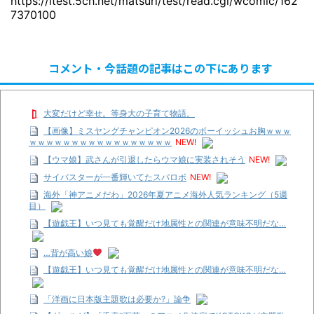
https://itest.5ch.net/matsuri/test/read.cgi/wcomic/162
7370100
コメント・今話題の記事はこの下にあります
大変だけど幸せ。等身大の子育て物語。
【画像】ミスヤングチャンピオン2026のボーイッシュお胸ｗｗｗ
ｗｗｗｗｗｗｗｗｗｗｗｗｗｗｗｗｗ
NEW!
【ウマ娘】武さんが引退したらウマ娘に実装されそう
NEW!
サイバスターが一番輝いてたスパロボ
NEW!
海外「神アニメだわ」2026年夏アニメ海外人気ランキング（5週
目）
【遊戯王】いつ見ても覚醒だけ地属性との関連が意味不明だな…
…背が高い娘
【遊戯王】いつ見ても覚醒だけ地属性との関連が意味不明だな…
「洋画に日本版主題歌は必要か?」論争