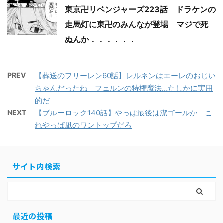
東京卍リベンジャーズ223話 ドラケンの
走馬灯に東卍のみんなが登場 マジで死
ぬんか．．．．．．
PREV
【葬送のフリーレン60話】レルネンはエーレのおじい
ちゃんだったね フェルンの特権魔法…たしかに実用
的だ
NEXT
【ブルーロック140話】やっぱ最後は潔ゴールか こ
れやっぱ凪のワントップだろ
サイト内検索
最近の投稿