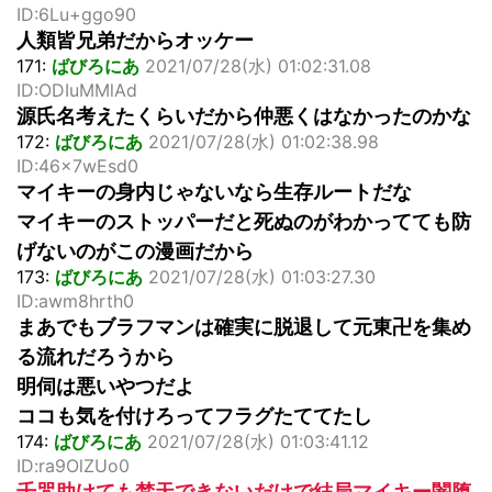
ID:6Lu+ggo90
人類皆兄弟だからオッケー
171:
ばびろにあ
2021/07/28(水) 01:02:31.08
ID:ODIuMMlAd
源氏名考えたくらいだから仲悪くはなかったのかな
172:
ばびろにあ
2021/07/28(水) 01:02:38.98
ID:46x7wEsd0
マイキーの身内じゃないなら生存ルートだな
マイキーのストッパーだと死ぬのがわかってても防
げないのがこの漫画だから
173:
ばびろにあ
2021/07/28(水) 01:03:27.30
ID:awm8hrth0
まあでもブラフマンは確実に脱退して元東卍を集め
る流れだろうから
明伺は悪いやつだよ
ココも気を付けろってフラグたててたし
174:
ばびろにあ
2021/07/28(水) 01:03:41.12
ID:ra9OlZUo0
千咒助けても梵天できないだけで結局マイキー闇堕