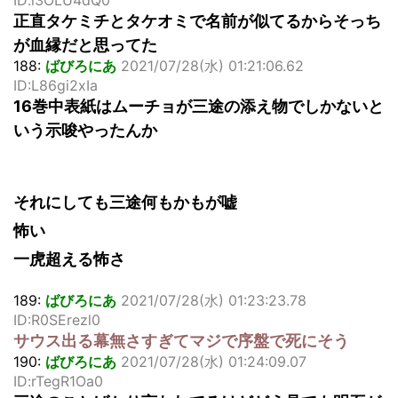
正直タケミチとタケオミで名前が似てるからそっち
が血縁だと思ってた
188:
ばびろにあ
2021/07/28(水) 01:21:06.62
ID:L86gi2xIa
16巻中表紙はムーチョが三途の添え物でしかないと
いう示唆やったんか
それにしても三途何もかもが嘘
怖い
一虎超える怖さ
189:
ばびろにあ
2021/07/28(水) 01:23:23.78
ID:R0SErezl0
サウス出る幕無さすぎてマジで序盤で死にそう
190:
ばびろにあ
2021/07/28(水) 01:24:09.07
ID:rTegR1Oa0