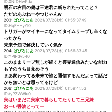
ID:0NfDHwPda
明石の右目の傷は三途君に斬られたってこと？
ただのあぶねーやつじゃんw
203:
ばびろにあ
2021/07/28(水) 01:55:37.49
ID:HqFHHyYI0
トリガーがマイキーになってタイムリープし辛くな
ったから
未来予知で解決していく気か
204:
ばびろにあ
2021/07/28(水) 01:56:33.45
ID:YPlPdv540
このままリープ無しが続くと霊界通信みたいな能力
もそのうち目覚めそう
まあ変わってる未来で誰と通信するんだよって話だ
から無いとは思ってるけど
206:
ばびろにあ
2021/07/28(水) 01:59:41.53
ID:/yPZWWlu0
実はいまだに実家で暮らしてたりして三兄妹
おーい醤油とってー