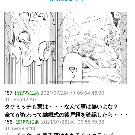
「洋画に日本版主題歌は必要か?」論争
超能力が使えるようになったので限界まで極める事にした件
その２
北原ももさんの挑発!!!
【画像】『プリズマ☆イリヤ』の新グッズ、流石に一線を越
えてしまう
敵「ダンクーガは合体するまでが長過ぎてつまらない」←合
体する前から面白いんだよなぁ
まとめチェッカーは閉鎖しました。RSSの解除をお願いしま
す。
【信長の野望・新生】米問屋をどういう時にどこに建てるの
かわからない
NHKにようこそ！を見終えたんだがｗｗｗ
157:
ばびろにあ
2021/07/28(水) 00:54:46.90
Powered by livedoor 相互RSS
ID:qRko92IA0
タケミッチも実は・・・なんて事は無いよな？
全てが終わって結婚式の後戸籍を確認したら・・・
158:
ばびろにあ
2021/07/28(水) 00:56:19.38
ID:awm8hrth0