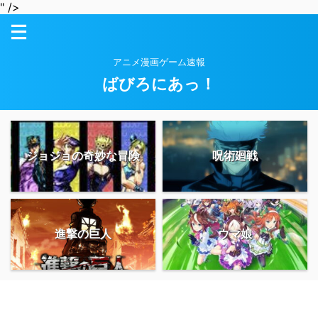
" />
アニメ漫画ゲーム速報
ばびろにあっ！
ジョジョの奇妙な冒険
呪術廻戦
進撃の巨人
ウマ娘