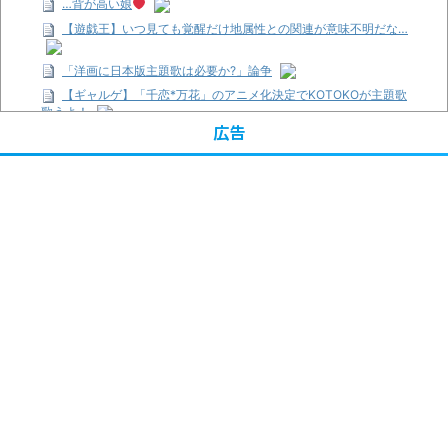
…背が高い娘
【遊戯王】いつ見ても覚醒だけ地属性との関連が意味不明だな…
「洋画に日本版主題歌は必要か?」論争
【ギャルゲ】「千恋*万花」のアニメ化決定でKOTOKOが主題歌
歌うよ！
広告
【R-18】真・女神転生 Road to the Transcendence【二次創作】
第２０話
【画像】この女優さん、可愛すぎる
【遊戯王】いつ見ても覚醒だけ地属性との関連が意味不明だな…
【朗報】齋藤飛鳥、前屈みで完全に見えてる動画が拡散されてし
まう…
【画像】『プリズマ☆イリヤ』の新グッズ、流石に一線を越えて
しまう
【画像】顔100点、体30点の女ｗｗｗ
…背が高い娘
「洋画に日本版主題歌は必要か?」論争
超能力が使えるようになったので限界まで極める事にした件 その
２
【画像】『プリズマ☆イリヤ』の新グッズ、流石に一線を越えて