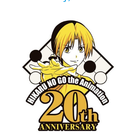
佐藤絢音ちゃん(11)が万バズ！！
「洋画に日本版主題歌は必要か?」論争
超能力が使えるようになったので限界まで極める事にした件
その２
北原ももさんの挑発!!!
【画像】『プリズマ☆イリヤ』の新グッズ、流石に一線を越
えてしまう
敵「ダンクーガは合体するまでが長過ぎてつまらない」←合
体する前から面白いんだよなぁ
まとめチェッカーは閉鎖しました。RSSの解除をお願いしま
す。
【信長の野望・新生】米問屋をどういう時にどこに建てるの
かわからない
NHKにようこそ！を見終えたんだがｗｗｗ
Powered by livedoor 相互RSS