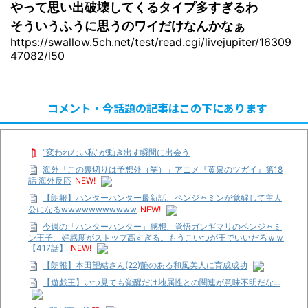
やって思い出破壊してくるタイプ多すぎるわ
そういうふうに思うのワイだけなんかなぁ
https://swallow.5ch.net/test/read.cgi/livejupiter/16309
47082/l50
コメント・今話題の記事はこの下にあります
“変われない私”が動き出す瞬間に出会う
海外「この裏切りは予想外（笑）」アニメ『黄泉のツガイ』第18
話 海外反応
NEW!
【朗報】ハンターハンター最新話、ベンジャミンが覚醒して主人
公になるwwwwwwwwwww
NEW!
今週の「ハンターハンター」感想、覚悟ガンギマリのベンジャミ
ン王子、好感度がストップ高すぎる。もうこいつが王でいいだろｗｗ
【417話】
NEW!
【朗報】本田望結さん(22)艶のある和風美人に育成成功
【遊戯王】いつ見ても覚醒だけ地属性との関連が意味不明だな…