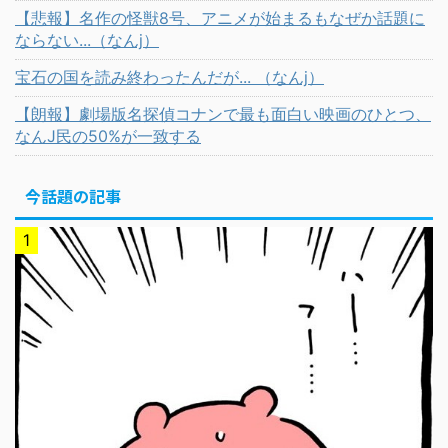
【悲報】名作の怪獣8号、アニメが始まるもなぜか話題に
ならない...（なんj）
宝石の国を読み終わったんだが... （なんj）
【朗報】劇場版名探偵コナンで最も面白い映画のひとつ、
なんJ民の50%が一致する
今話題の記事