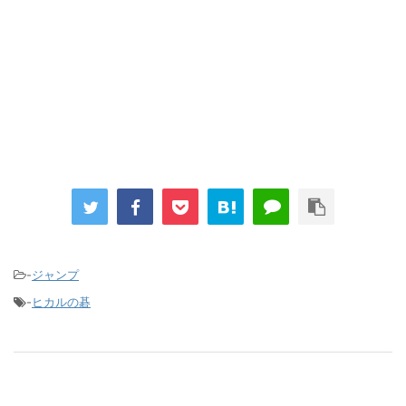
しまう
まとめチェッカーは閉鎖しました。RSSの解除をお願いします。
Powered by livedoor 相互RSS
-
ジャンプ
-
ヒカルの碁