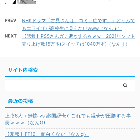
PREV
NHKドラマ「古見さんは、コミュ症です。」どうみて
もエライザが高校生に見えないwww（なんｊ）
NEXT
【悲報】PS5さんガチ逝きするｗｗｗ 2021年ソフト
売り上げ数15万本(スイッチは1040万本)（なんｊ）
サイト内検索
最近の投稿
上弦6人＋無惨 vs 継国縁壱←これでも縁壱が圧勝する事
実ｗｗｗ（なんG)
【悲報】FF16、面白くない（なんg）