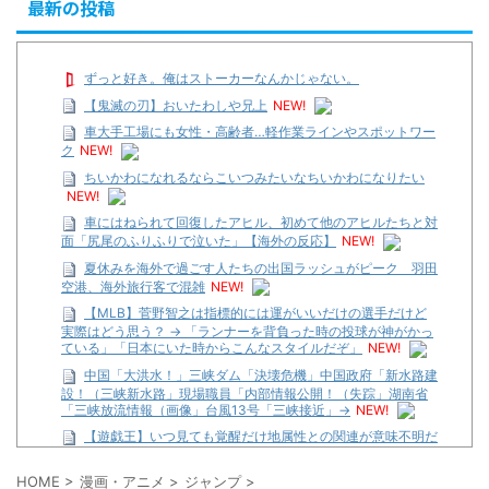
最新の投稿
ずっと好き。俺はストーカーなんかじゃない。
【鬼滅の刃】おいたわしや兄上
NEW!
車大手工場にも女性・高齢者…軽作業ラインやスポットワー
ク
NEW!
ちいかわになれるならこいつみたいなちいかわになりたい
NEW!
車にはねられて回復したアヒル、初めて他のアヒルたちと対
面「尻尾のふりふりで泣いた」【海外の反応】
NEW!
夏休みを海外で過ごす人たちの出国ラッシュがピーク 羽田
空港、海外旅行客で混雑
NEW!
【MLB】菅野智之は指標的には運がいいだけの選手だけど
実際はどう思う？ → 「ランナーを背負った時の投球が神がかっ
ている」「日本にいた時からこんなスタイルだぞ」
NEW!
中国「大洪水！」三峡ダム「決壊危機」中国政府「新水路建
設！（三峡新水路」現場職員「内部情報公開！（失踪」湖南省
「三峡放流情報（画像」台風13号「三峡接近」→
NEW!
【遊戯王】いつ見ても覚醒だけ地属性との関連が意味不明だ
な…
HOME
>
漫画・アニメ
>
ジャンプ
>
…背が高い娘