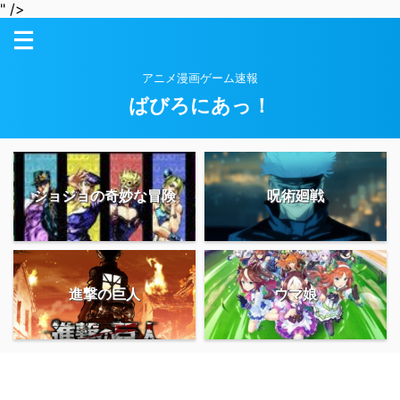
" />
アニメ漫画ゲーム速報
ばびろにあっ！
ジョジョの奇妙な冒険
呪術廻戦
進撃の巨人
ウマ娘