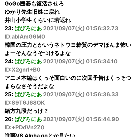
GoGo囲碁も復活させろ
ゆかり先生旧姓に戻れ
井山小学生くらいに若返れ
23:
ばびろにあ
2021/09/07(火) 01:56:32.73
ID:abIAmG6M0
韓国の圧力とかいうネトウヨ糖質のデマほんま怖い
よーそんなうそつけるよな
24:
ばびろにあ
2021/09/07(火) 01:56:34.10
ID:X2gnrI+B0
アニメ本編はくっそ面白いのに次回予告はくっそつ
まらなさそうだよな
25:
ばびろにあ
2021/09/07(火) 01:56:36.33
ID:S9T6J68OK
緒方九段だっけ？
26:
ばびろにあ
2021/09/07(火) 01:56:44.90
ID:+PDdVn2Z0
進藤VS Alpha goとか見たい