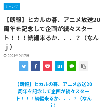
【遊戯王】いつ見ても覚醒だけ地属性との関連が意味不明だ
ジャンプ
な…
「洋画に日本版主題歌は必要か?」論争
【朗報】ヒカルの碁、アニメ放送20
【ギャルゲ】「千恋*万花」のアニメ化決定でKOTOKOが主
題歌歌うよ！
周年を記念して企画が続々スター
【R-18】真・女神転生 Road to the Transcendence【二次
創作】 第２０話
ト！！！続編来るか．．．？（なん
北原ももさんの挑発!!!
ｊ）
【画像】この女優さん、可愛すぎる
【遊戯王】いつ見ても覚醒だけ地属性との関連が意味不明だ
2021年9月7日
な…
美少女図鑑AWARD2026グランプリ・榎本彩乃、グラビア披
露！透明感が凄い！！
【朗報】齋藤飛鳥、前屈みで完全に見えてる動画が拡散され
てしまう…
【画像】『プリズマ☆イリヤ』の新グッズ、流石に一線を越
【朗報】ヒカルの碁、アニメ放送20
えてしまう
周年を記念して企画が続々スター
北原ももさんの挑発!!!
ト！！！続編来るか．．．？（なん
【画像】顔100点、体30点の女ｗｗｗ
…背が高い娘
ｊ）