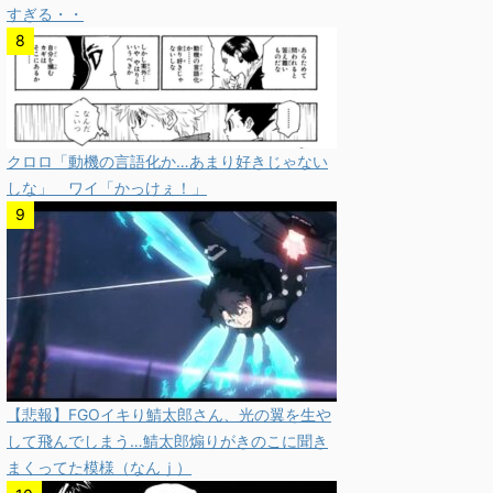
すぎる・・
クロロ「動機の言語化か…あまり好きじゃない
しな」 ワイ「かっけぇ！」
【悲報】FGOイキり鯖太郎さん、光の翼を生や
して飛んでしまう…鯖太郎煽りがきのこに聞き
まくってた模様（なんｊ）