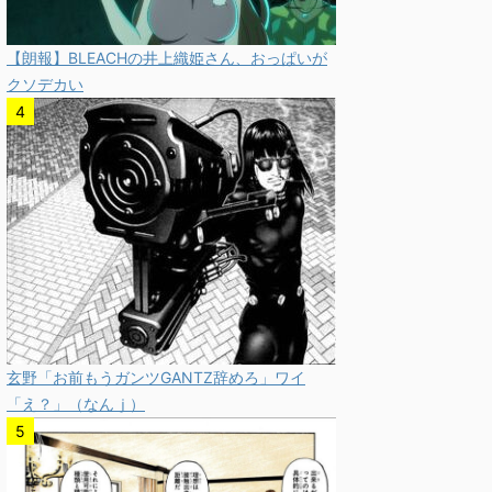
【朗報】BLEACHの井上織姫さん、おっぱいが
クソデカい
玄野「お前もうガンツGANTZ辞めろ」ワイ
「え？」（なんｊ）