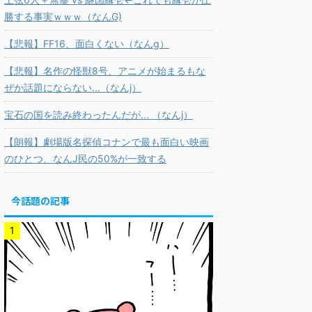
勝する事実ｗｗｗ（なんG)
【悲報】FF16、面白くない（なんg）
【悲報】名作の怪獣8号、アニメが始まるもな
ぜか話題にならない...（なんj）
宝石の国を読み終わったんだが... （なんj）
【朗報】劇場版名探偵コナンで最も面白い映画
のひとつ、なんJ民の50%が一致する
今話題の記事