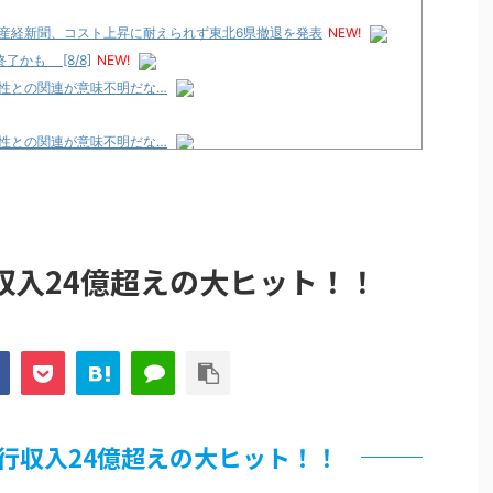
産経新聞、コスト上昇に耐えられず東北6県撤退を発表
NEW!
了かも [8/8]
NEW!
性との関連が意味不明だな…
性との関連が意味不明だな…
論争
化決定でKOTOKOが主題歌歌うよ！
e Transcendence【二次創作】 第２０話
収入24億超えの大ヒット！！
性との関連が意味不明だな…
プリ・榎本彩乃、グラビア披露！透明感が凄い！！
見えてる動画が拡散されてしまう…
グッズ、流石に一線を越えてしまう
ｗｗ
行収入24億超えの大ヒット！！