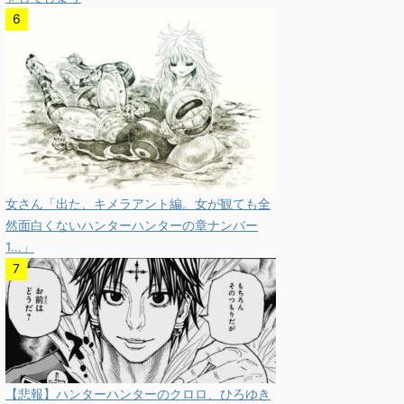
女さん「出た、キメラアント編。女が観ても全
然面白くないハンターハンターの章ナンバー
1…」
【悲報】ハンターハンターのクロロ、ひろゆき