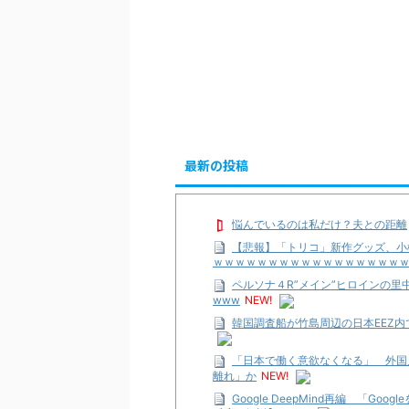
最新の投稿
悩んでいるのは私だけ？夫との距離
【悲報】「トリコ」新作グッズ、小
ｗｗｗｗｗｗｗｗｗｗｗｗｗｗｗｗｗ
ペルソナ４R”メイン”ヒロインの
www
NEW!
韓国調査船が竹島周辺の日本EEZ
「日本で働く意欲なくなる」 外国
離れ」か
NEW!
Google DeepMind再編 「