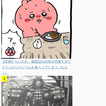
【悲報】ちいかわ、最新話の内容が悲惨すぎて
ファンからクレームを食らってしまう（なん
ｊ）