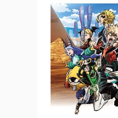
佐藤絢音ちゃん(11)が万バズ！！
「洋画に日本版主題歌は必要か?」
超能力が使えるようになったので限
北原ももさんの挑発!!!
【画像】『プリズマ☆イリヤ』の新
敵「ダンクーガは合体するまでが長
まとめチェッカーは閉鎖しました。
【信長の野望・新生】米問屋をどう
NHKにようこそ！を見終えたんだ
Powered by livedoor 相互RSS