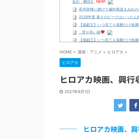
反応・解説】
NEW!
高市政権に媚びて偏向報道まみれの
2026年度 暑さのピークはいったん終
【遊戯王】いつ見ても覚醒だけ地属
…背が高い娘
【遊戯王】いつ見ても覚醒だけ地属
「洋画に日本版主題歌は必要か?」
HOME
>
漫画・アニメ
>
ヒロアカ
>
【ギャルゲ】「千恋*万花」のアニメ
ヒロアカ
【R-18】真・女神転生 Road to th
北原ももさんの挑発!!!
ヒロアカ映画、興行
【画像】この女優さん、可愛すぎる
【遊戯王】いつ見ても覚醒だけ地属
2021年9月1日
美少女図鑑AWARD2026グラン
【朗報】齋藤飛鳥、前屈みで完全に
【画像】『プリズマ☆イリヤ』の新
北原ももさんの挑発!!!
【画像】顔100点、体30点の女ｗ
ヒロアカ映画、興
…背が高い娘