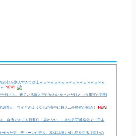
松の顔が別人すぎて炎上ｗｗｗｗｗｗｗｗｗｗｗｗｗｗｗｗｗｗ
ｗｗ
NEW!
里中千枝さん、来ている服と声がかわいかっただけという事実が判明
内で調査か、ワイヤのようなもの海中に投入…外務省が抗議！
NEW!
人、自活できても新要件「届かない」…永住許可厳格化で「日本
Googleを作った男」ディーンが去り、本体は稼ぐAIへ舵を切る【海外の