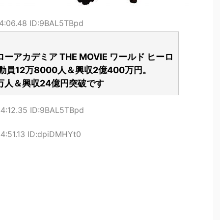
4:06.48 ID:9BAL5TBpd
アカデミア THE MOVIE ワールド ヒーロ
員12万8000人＆興収2億400万円。
1万人＆興収24億円突破です
44:12.35 ID:9BAL5TBpd
4:51.13 ID:dpiDMHYt0