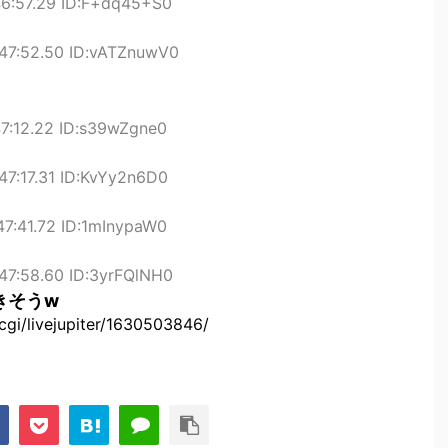
46:57.29 ID:F+dq45+S0
47:52.50 ID:vATZnuwV0
7:12.22 ID:s39wZgne0
47:17.31 ID:KvYy2n6D0
47:41.72 ID:1mInypaW0
47:58.60 ID:3yrFQlNH0
きそうw
.cgi/livejupiter/1630503846/