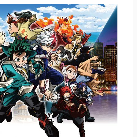
論争
界まで極める事にした件 その２
グッズ、流石に一線を越えてしまう
過ぎてつまらない」←合体する前から面白いんだよなぁ
RSSの解除をお願いします。
いう時にどこに建てるのかわからない
がｗｗｗ