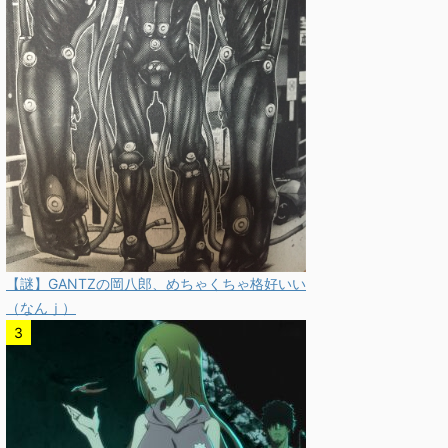
【謎】GANTZの岡八郎、めちゃくちゃ格好いい
（なんｊ）