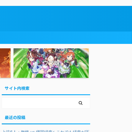
ウマ娘
サイト内検索
最近の投稿
上弦6人＋無惨 vs 継国縁壱←これでも縁壱が圧