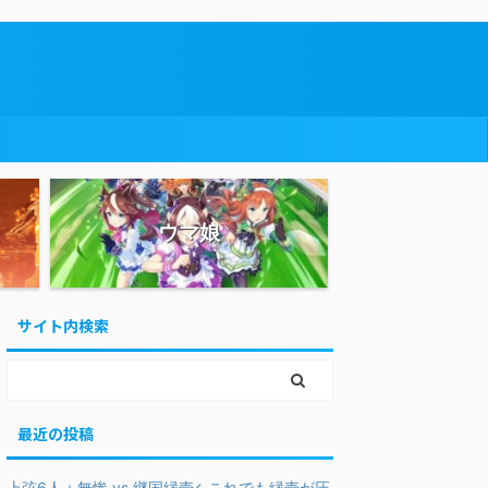
ウマ娘
サイト内検索
最近の投稿
上弦6人＋無惨 vs 継国縁壱←これでも縁壱が圧