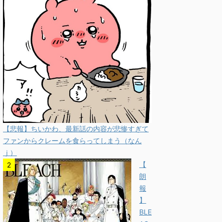
【悲報】ちいかわ、最新話の内容が悲惨すぎて
ファンからクレームを食らってしまう（なん
ｊ）
【
朗
報
】
BLE