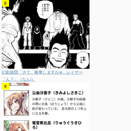
幻影旅団「さて、略奪しますかw」レイザー
「ん？」（なんj）