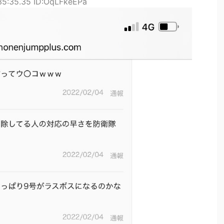
35:35.35 ID:OqLFkeEPa