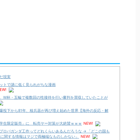
だ現実
ットで謎に低く見られがちな漫画
EW!
、W杯・五輪で複数回の性接待を行い審判を買収していたことが
爆投下から81年、核兵器が再び増え始めた世界【海外の反応・解
学生限定販売」に 転売ヤー対策が大絶賛ｗｗｗ
NEW!
プロパガンダ工作ってどれくらいあるんだろうな → 「どこの国も
国に関する情報はマジで両極端なものしかない」
NEW!