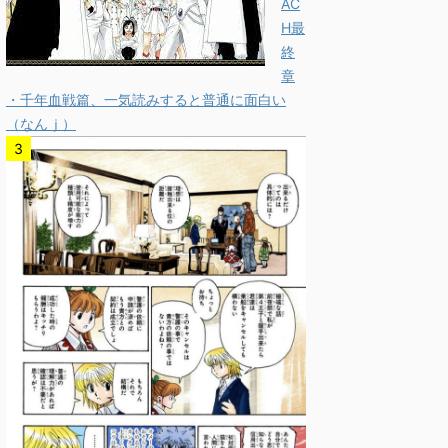
AC
H最
終
章
・千年血戦篇、一気読みすると普通に面白い
（なんｊ）