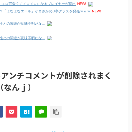
、エロ可愛くてメロメロになるプレイヤーが続出
NEW!
？「よなよなエール」がまさかのU字グラスを発売ｗｗｗ
NEW!
性との関連が意味不明だな…
性との関連が意味不明だな…
論争
化決定でKOTOKOが主題歌歌うよ！
e Transcendence【二次創作】 第２０話
んアンチコメントが削除されまく
性との関連が意味不明だな…
（なんｊ）
プリ・榎本彩乃、グラビア披露！透明感が凄い！！
見えてる動画が拡散されてしまう…
グッズ、流石に一線を越えてしまう
ｗｗ