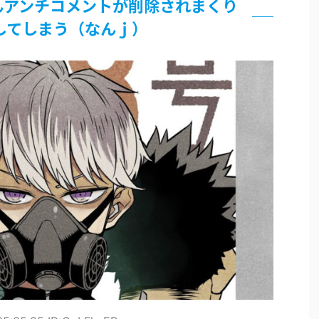
んアンチコメントが削除されまくり
論争
してしまう（なんｊ）
界まで極める事にした件 その２
グッズ、流石に一線を越えてしまう
過ぎてつまらない」←合体する前から面白いんだよなぁ
RSSの解除をお願いします。
いう時にどこに建てるのかわからない
がｗｗｗ