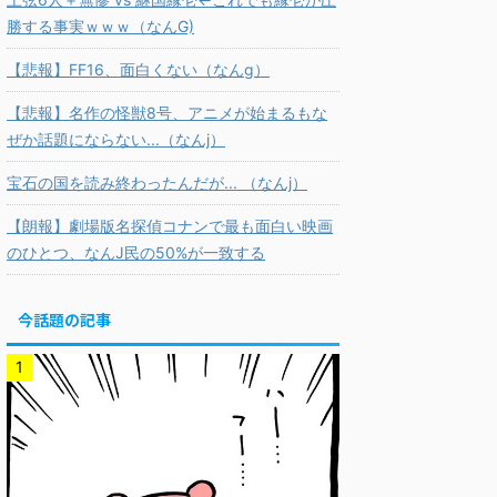
勝する事実ｗｗｗ（なんG)
【悲報】FF16、面白くない（なんg）
【悲報】名作の怪獣8号、アニメが始まるもな
ぜか話題にならない...（なんj）
宝石の国を読み終わったんだが... （なんj）
【朗報】劇場版名探偵コナンで最も面白い映画
のひとつ、なんJ民の50%が一致する
今話題の記事