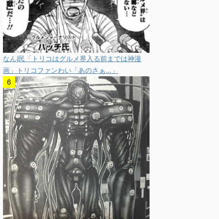
なんj民「トリコはグルメ界入る前までは神漫
画」トリコファンわい「あのさぁ…」