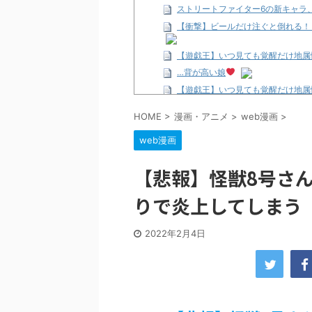
ストリートファイター6の新キャラ
【衝撃】ビールだけ注ぐと倒れる！
【遊戯王】いつ見ても覚醒だけ地属
…背が高い娘
【遊戯王】いつ見ても覚醒だけ地属
「洋画に日本版主題歌は必要か?」
HOME
>
漫画・アニメ
>
web漫画
>
【ギャルゲ】「千恋*万花」のアニメ
web漫画
【R-18】真・女神転生 Road to th
北原ももさんの挑発!!!
【悲報】怪獣8号さ
【画像】この女優さん、可愛すぎる
【遊戯王】いつ見ても覚醒だけ地属
りで炎上してしまう
美少女図鑑AWARD2026グラン
【朗報】齋藤飛鳥、前屈みで完全に
2022年2月4日
【画像】『プリズマ☆イリヤ』の新
北原ももさんの挑発!!!
【画像】顔100点、体30点の女ｗ
…背が高い娘