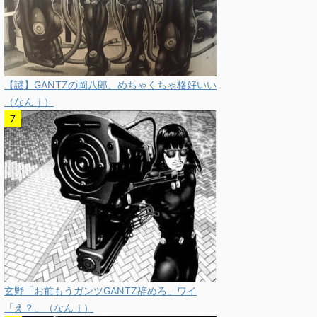
【謎】GANTZの岡八郎、めちゃくちゃ格好いい
（なんｊ）
玄野「お前もうガンツGANTZ辞めろ」ワイ
「え？」（なんｊ）