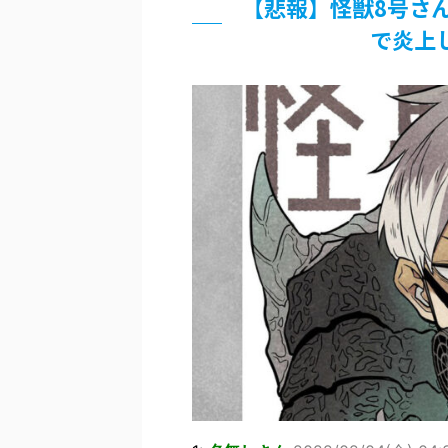
【悲報】怪獣8号さ
佐藤絢音ちゃん(11)が万バズ！！
「洋画に日本版主題歌は必要か?」
で炎上
超能力が使えるようになったので限
北原ももさんの挑発!!!
【画像】『プリズマ☆イリヤ』の新
敵「ダンクーガは合体するまでが長
まとめチェッカーは閉鎖しました。
【信長の野望・新生】米問屋をどう
NHKにようこそ！を見終えたんだ
Powered by livedoor 相互RSS