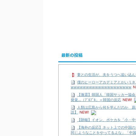
最新の投稿
妻との生活が、夫をうつへ追い込ん
僕のヒーローアカデミアとかいうネ
wwwwwwwwwwwwwwwwwwww
N
【激震】韓国人「韓国サッカー協会
発覚…（ﾌﾞﾙﾌﾞﾙ」＝韓国の反応
NEW!
人類は広島から何を学んだのか 原
説】
NEW!
【朗報】イオン、ポケカを「小・中
【海外の反応】ネット上での中国の
同じようなことをやってるよな」「中