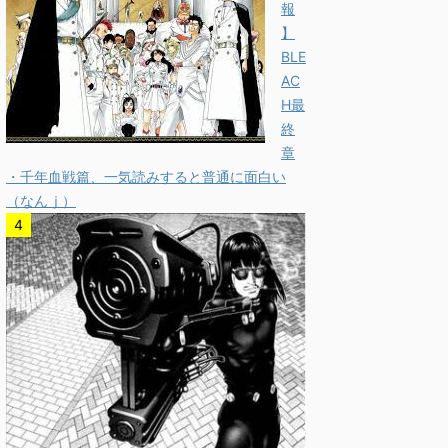
報
】
BLE
AC
H最
終
章
・千年血戦篇、一気読みすると普通に面白い
（なんｊ）