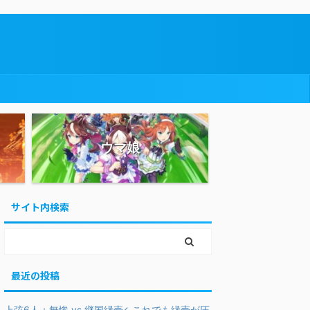
ウマ娘
サイト内検索
最近の投稿
上弦6人＋無惨 vs 継国縁壱←これでも縁壱が圧