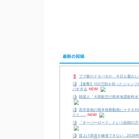
最新の投稿
ブブ家のドタバタが、今日も愛おし
【衝撃】100万部を切ったジャンプ
バすぎる
NEW!
韓国人「大韓航空の熊本地震飲料水
高市首相の熊本視察動画にケチを付
りと……
NEW!
「オーバーロード」という絵師の力
賃上げ原資を確保できない…2026