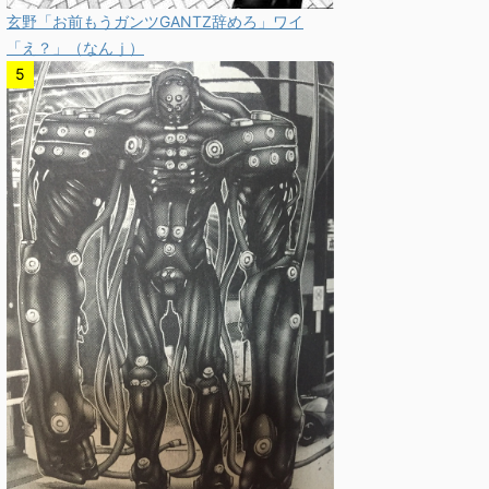
玄野「お前もうガンツGANTZ辞めろ」ワイ
「え？」（なんｊ）