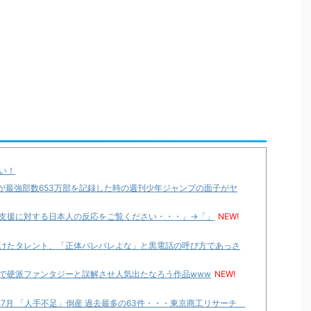
い！
が最強部数653万部を記録した時の週刊少年ジャンプの面子がヤ
支援に対する日本人の反応をご覧ください・・・」→「」
NEW!
けたタレント、「正体バレバレよな」と黒電話の呼び方であっさ
で硬派ファンタジーと誤解させ人気出たなろう作品www
NEW!
年7月 「人手不足」倒産 過去最多の63件・・・東京商工リサーチ