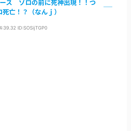
ース ゾロの前に死神出現！！つ
ロ死亡！？（なんｊ）
論争
界まで極める事にした件 その２
4:39.32 ID:SOSijTGP0
グッズ、流石に一線を越えてしまう
過ぎてつまらない」←合体する前から面白いんだよなぁ
RSSの解除をお願いします。
いう時にどこに建てるのかわからない
がｗｗｗ