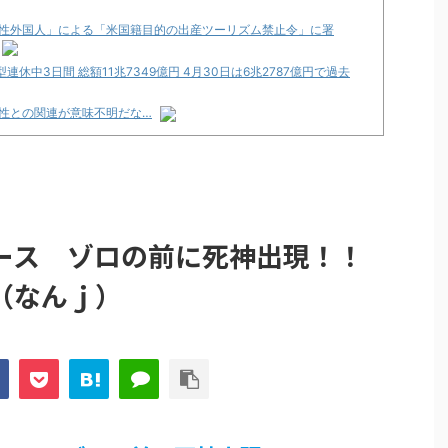
性外国人」による「米国籍目的の出産ツーリズム禁止令」に署
休中3日間 総額11兆7349億円 4月30日は6兆2787億円で過去
性との関連が意味不明だな…
性との関連が意味不明だな…
論争
化決定でKOTOKOが主題歌歌うよ！
e Transcendence【二次創作】 第２０話
ース ゾロの前に死神出現！！
（なんｊ）
性との関連が意味不明だな…
プリ・榎本彩乃、グラビア披露！透明感が凄い！！
見えてる動画が拡散されてしまう…
グッズ、流石に一線を越えてしまう
ｗｗ