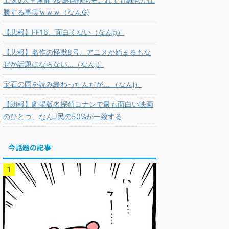
勝する事実ｗｗｗ（なんG)
【悲報】FF16、面白くない（なんg）
【悲報】名作の怪獣8号、アニメが始まるもな
ぜか話題にならない...（なんj）
宝石の国を読み終わったんだが... （なんj）
【朗報】劇場版名探偵コナンで最も面白い映画
のひとつ、なんJ民の50%が一致する
今話題の記事