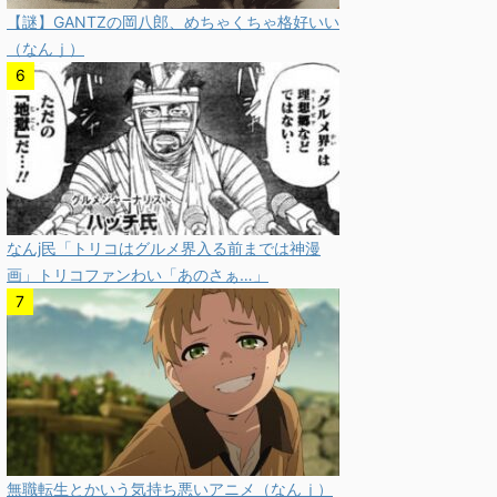
【謎】GANTZの岡八郎、めちゃくちゃ格好いい
（なんｊ）
なんj民「トリコはグルメ界入る前までは神漫
画」トリコファンわい「あのさぁ…」
無職転生とかいう気持ち悪いアニメ（なんｊ）