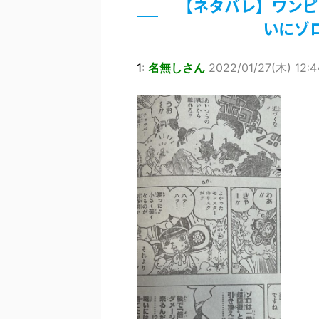
【ネタバレ】ワンピ
…背が高い娘
いにゾ
佐藤絢音ちゃん(11)が万バズ！！
「洋画に日本版主題歌は必要か?」
超能力が使えるようになったので限
1:
名無しさん
2022/01/27(木) 12:4
北原ももさんの挑発!!!
【画像】『プリズマ☆イリヤ』の新
敵「ダンクーガは合体するまでが長
まとめチェッカーは閉鎖しました。
【信長の野望・新生】米問屋をどう
NHKにようこそ！を見終えたんだ
Powered by livedoor 相互RSS