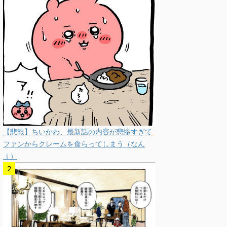
【悲報】ちいかわ、最新話の内容が悲惨すぎて
ファンからクレームを食らってしまう（なん
ｊ）