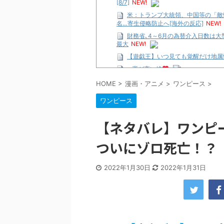
[8/7]
NEW!
米：トランプ大統領、中国等の「敵
名…寄生侵略防止へ[海外の反応]
NEW!
財務省､4～6月の為替介入日数は大型連
最大
NEW!
【遊戯王】いつ見ても覚醒だけ地属
…背が高い娘
【遊戯王】いつ見ても覚醒だけ地属
HOME
>
漫画・アニメ
>
ワンピース
>
「洋画に日本版主題歌は必要か?」
ワンピース
【ギャルゲ】「千恋*万花」のアニメ
【R-18】真・女神転生 Road to th
【ネタバレ】ワンピ
北原ももさんの挑発!!!
ついにゾロ死亡！？
【画像】この女優さん、可愛すぎる
【遊戯王】いつ見ても覚醒だけ地属
2022年1月30日
2022年1月31日
美少女図鑑AWARD2026グラン
【朗報】齋藤飛鳥、前屈みで完全に
【画像】『プリズマ☆イリヤ』の新
北原ももさんの挑発!!!
【画像】顔100点、体30点の女ｗ