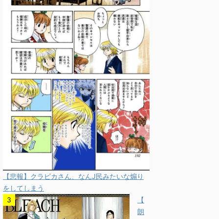
【悲報】クラピカさん、なんJ民みたいな煽り
をしてしまう
【
朗