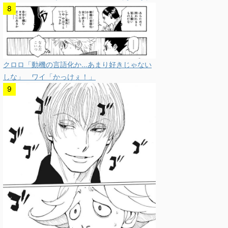
クロロ「動機の言語化か…あまり好きじゃない
しな」 ワイ「かっけぇ！」