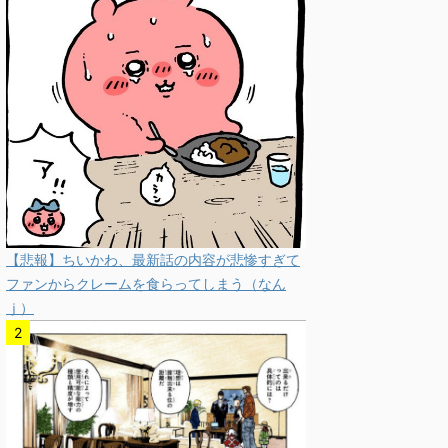
【悲報】ちいかわ、最新話の内容が悲惨すぎて
ファンからクレームを食らってしまう（なん
ｊ）