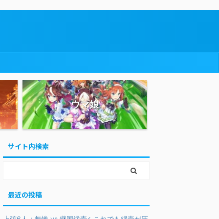
ウマ娘
サイト内検索
最近の投稿
上弦6人＋無惨 vs 継国縁壱←これでも縁壱が圧