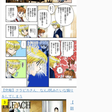
【悲報】クラピカさん、なんJ民みたいな煽り
をしてしまう
【
朗