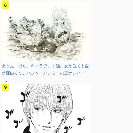
女さん「出た、キメラアント編。女が観ても全
然面白くないハンターハンターの章ナンバー
1…」