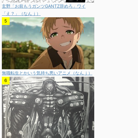
玄野「お前もうガンツGANTZ辞めろ」ワイ
「え？」（なんｊ）
無職転生とかいう気持ち悪いアニメ（なんｊ）