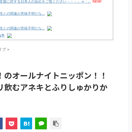
支援に対する日本人の反応をご覧ください・・・」→「」
NEW!
性との関連が意味不明だな…
性との関連が意味不明だな…
論争
化決定でKOTOKOが主題歌歌うよ！
イブ
>
e Transcendence【二次創作】 第２０話
性との関連が意味不明だな…
！のオールナイトニッポン！！
プリ・榎本彩乃、グラビア披露！透明感が凄い！！
リ飲むアネキとふりしゅかりか
見えてる動画が拡散されてしまう…
グッズ、流石に一線を越えてしまう
ｗｗ
論争