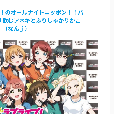
界まで極める事にした件 その２
！のオールナイトニッポン！！バ
グッズ、流石に一線を越えてしまう
リ飲むアネキとふりしゅかりかこ
過ぎてつまらない」←合体する前から面白いんだよなぁ
（なんｊ）
RSSの解除をお願いします。
いう時にどこに建てるのかわからない
がｗｗｗ