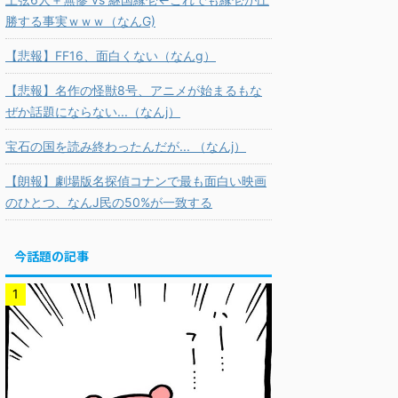
勝する事実ｗｗｗ（なんG)
【悲報】FF16、面白くない（なんg）
【悲報】名作の怪獣8号、アニメが始まるもな
ぜか話題にならない...（なんj）
宝石の国を読み終わったんだが... （なんj）
【朗報】劇場版名探偵コナンで最も面白い映画
のひとつ、なんJ民の50%が一致する
今話題の記事