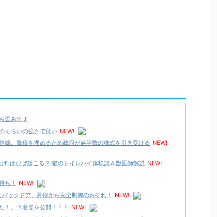
ら歪み出す
のくらいの強さで良い
NEW!
幹線。負債を埋めるため政府が過半数の株式を引き受ける
NEW!
上げ”はなぜ起こる？ 猫のトイレハイ体験談＆獣医師解説
NEW!
持ち！
NEW!
機種にバックドア、外部から完全制御のおそれ！
NEW!
た！」下着姿を公開！！！
NEW!