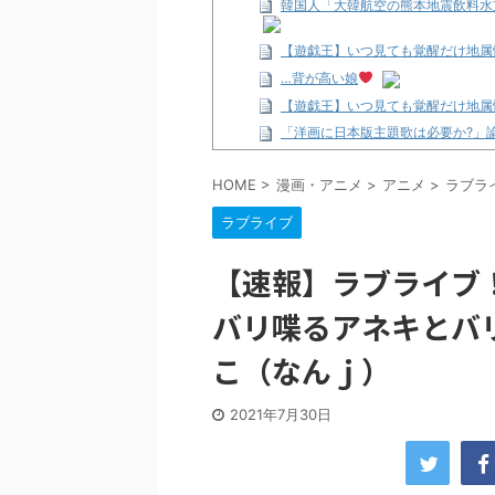
韓国人「大韓航空の熊本地震飲料水
【遊戯王】いつ見ても覚醒だけ地属
…背が高い娘
【遊戯王】いつ見ても覚醒だけ地属
「洋画に日本版主題歌は必要か?」
【ギャルゲ】「千恋*万花」のアニメ
HOME
>
漫画・アニメ
>
アニメ
>
ラブラ
【R-18】真・女神転生 Road to th
北原ももさんの挑発!!!
ラブライブ
【画像】この女優さん、可愛すぎる
【遊戯王】いつ見ても覚醒だけ地属
【速報】ラブライブ
美少女図鑑AWARD2026グラン
バリ喋るアネキとバ
【朗報】齋藤飛鳥、前屈みで完全に
【画像】『プリズマ☆イリヤ』の新
こ（なんｊ）
北原ももさんの挑発!!!
【画像】顔100点、体30点の女ｗ
2021年7月30日
…背が高い娘
佐藤絢音ちゃん(11)が万バズ！！
「洋画に日本版主題歌は必要か?」