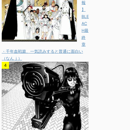
報
】
BLE
AC
H最
終
章
・千年血戦篇、一気読みすると普通に面白い
（なんｊ）