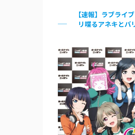
超能力が使えるようになったので限
【速報】ラブライブ
北原ももさんの挑発!!!
【画像】『プリズマ☆イリヤ』の新
リ喋るアネキとバ
敵「ダンクーガは合体するまでが長
まとめチェッカーは閉鎖しました。
【信長の野望・新生】米問屋をどう
NHKにようこそ！を見終えたんだ
Powered by livedoor 相互RSS