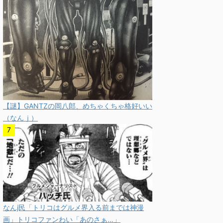
【謎】GANTZの岡八郎、めちゃくちゃ格好いい
（なんｊ）
なんj民「トリコはグルメ界入る前までは神漫
画」トリコファンわい「あのさぁ…」