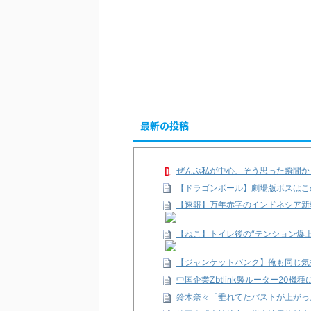
最新の投稿
ぜんぶ私が中心、そう思った瞬間か
【ドラゴンボール】劇場版ボスはこ
【速報】万年赤字のインドネシア新
【ねこ】トイレ後の“テンション爆
【ジャンケットバンク】俺も同じ気
中国企業Zbtlink製ルーター20
鈴木奈々「垂れてたバストが上がっ