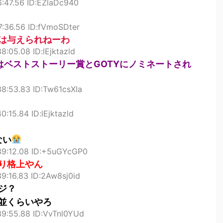
6:47.56 ID:EZlaDc940
7:36.56 ID:fVmoSDter
は与えられねーわ
8:05.08 ID:lEjktazld
はベストストーリー賞とGOTYにノミネートされ
38:53.83 ID:Tw61csXIa
0:15.84 ID:lEjktazld
ない
39:12.08 ID:+5uGYcGP0
り格上やん
9:16.83 ID:2Aw8sj0id
ジ？
並くらいやろ
39:55.88 ID:VvTnl0YUd