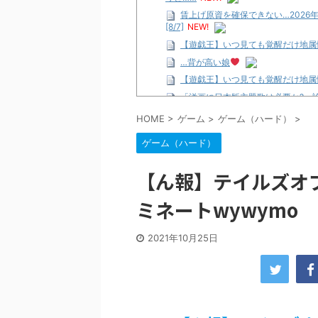
賃上げ原資を確保できない…2026
[8/7]
NEW!
【遊戯王】いつ見ても覚醒だけ地属
…背が高い娘
【遊戯王】いつ見ても覚醒だけ地属
「洋画に日本版主題歌は必要か?」
【ギャルゲ】「千恋*万花」のアニメ
HOME
>
ゲーム
>
ゲーム（ハード）
>
【R-18】真・女神転生 Road to th
ゲーム（ハード）
北原ももさんの挑発!!!
【画像】この女優さん、可愛すぎる
【ん報】テイルズオブ
【遊戯王】いつ見ても覚醒だけ地属
ミネートwywymo
美少女図鑑AWARD2026グラン
【朗報】齋藤飛鳥、前屈みで完全に
【画像】『プリズマ☆イリヤ』の新
2021年10月25日
北原ももさんの挑発!!!
【画像】顔100点、体30点の女ｗ
…背が高い娘
佐藤絢音ちゃん(11)が万バズ！！