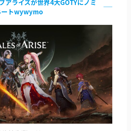
ブアライズが世界4大GOTYにノミ
論争
ートwywymo
界まで極める事にした件 その２
グッズ、流石に一線を越えてしまう
過ぎてつまらない」←合体する前から面白いんだよなぁ
RSSの解除をお願いします。
いう時にどこに建てるのかわからない
がｗｗｗ