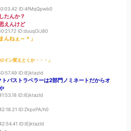
40:03.42 ID:4fMqQpwb0
したんか？
思えんけど
40:21.72 ID:duuqOiJ80
まんねぇ～＾」
ロイン変えとくか・・・」
0:57.49 ID:lEjktazld
クトパストラベラーは2部門ノミネートだからオ
や
1:53.18 ID:lEjktazld
42:18.21 ID:ZkpxPA/h0
2:54.41 ID:lEjktazld