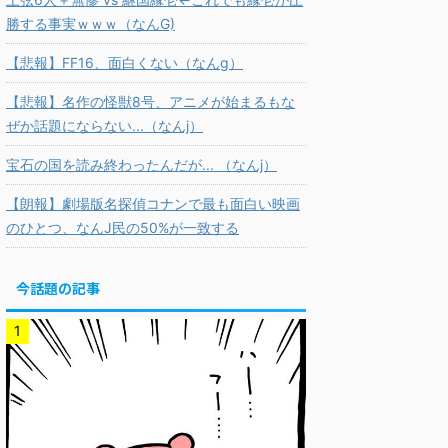
勝する事実ｗｗｗ（なんG)
【悲報】FF16、面白くない（なんg）
【悲報】名作の怪獣8号、アニメが始まるもな
ぜか話題にならない...（なんj）
宝石の国を読み終わったんだが... （なんj）
【朗報】劇場版名探偵コナンで最も面白い映画
のひとつ、なんJ民の50%が一致する
今話題の記事