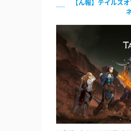
【ん報】テイルズオ
「洋画に日本版主題歌は必要か?」
ネ
超能力が使えるようになったので限
北原ももさんの挑発!!!
【画像】『プリズマ☆イリヤ』の新
敵「ダンクーガは合体するまでが長
まとめチェッカーは閉鎖しました。
【信長の野望・新生】米問屋をどう
NHKにようこそ！を見終えたんだ
Powered by livedoor 相互RSS