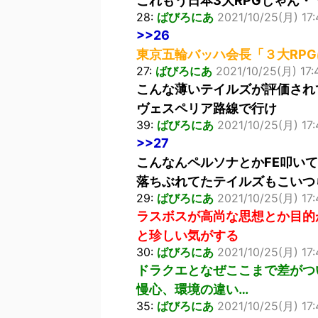
これもう日本3大RPGじゃん・
28:
ばびろにあ
2021/10/25(月) 17:
>>26
東京五輪バッハ会長「３大RPG
27:
ばびろにあ
2021/10/25(月) 17
こんな薄いテイルズが評価され
ヴェスペリア路線で行け
39:
ばびろにあ
2021/10/25(月) 17:
>>27
こんなんペルソナとかFE叩い
落ちぶれてたテイルズもこいつ
29:
ばびろにあ
2021/10/25(月) 17:
ラスボスが高尚な思想とか目的
と珍しい気がする
30:
ばびろにあ
2021/10/25(月) 17
ドラクエとなぜここまで差がつ
慢心、環境の違い…
35:
ばびろにあ
2021/10/25(月) 17:4