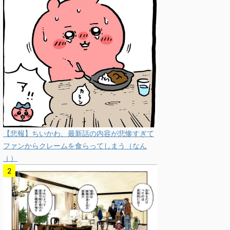
【悲報】ちいかわ、最新話の内容が悲惨すぎて
ファンからクレームを食らってしまう（なん
ｊ）