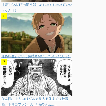
【謎】GANTZの岡八郎、めちゃくちゃ格好いい
（なんｊ）
無職転生とかいう気持ち悪いアニメ（なんｊ）
なんj民「トリコはグルメ界入る前までは神漫
画」トリコファンわい「あのさぁ…」