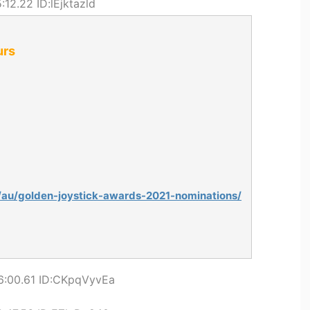
12.22 ID:lEjktazld
urs
au/golden-joystick-awards-2021-nominations/
6:00.61 ID:CKpqVyvEa