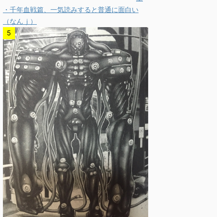
・千年血戦篇、一気読みすると普通に面白い
（なんｊ）