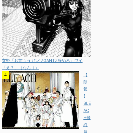
玄野「お前もうガンツGANTZ辞めろ」ワイ
「え？」（なんｊ）
【
朗
報
】
BLE
AC
H最
終
章