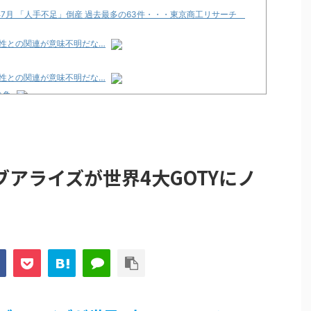
年7月 「人手不足」倒産 過去最多の63件・・・東京商工リサーチ
性との関連が意味不明だな…
性との関連が意味不明だな…
論争
化決定でKOTOKOが主題歌歌うよ！
e Transcendence【二次創作】 第２０話
アライズが世界4大GOTYにノ
性との関連が意味不明だな…
プリ・榎本彩乃、グラビア披露！透明感が凄い！！
見えてる動画が拡散されてしまう…
グッズ、流石に一線を越えてしまう
ｗｗ