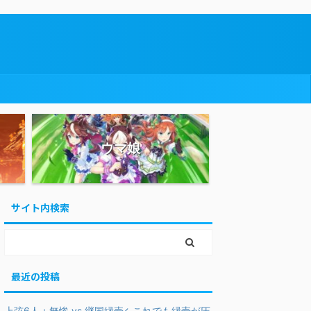
ウマ娘
サイト内検索
最近の投稿
上弦6人＋無惨 vs 継国縁壱←これでも縁壱が圧