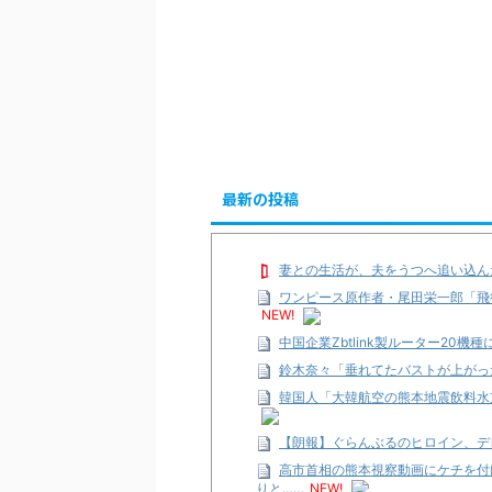
最新の投稿
妻との生活が、夫をうつへ追い込ん
ワンピース原作者・尾田栄一郎「飛
NEW!
中国企業Zbtlink製ルーター20
鈴木奈々「垂れてたバストが上がっ
韓国人「大韓航空の熊本地震飲料水
【朗報】ぐらんぶるのヒロイン、デ
高市首相の熊本視察動画にケチを付
りと……
NEW!