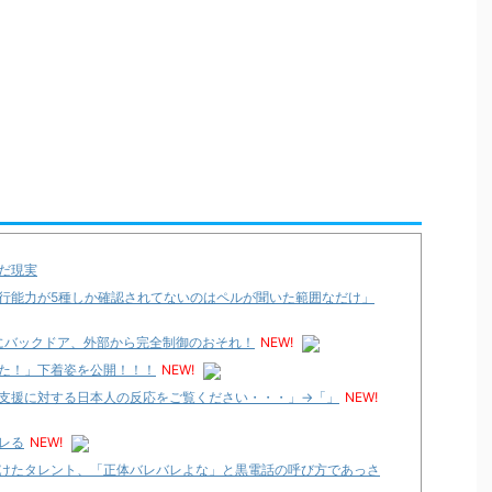
だ現実
行能力が5種しか確認されてないのはペルが聞いた範囲なだけ」
機種にバックドア、外部から完全制御のおそれ！
NEW!
た！」下着姿を公開！！！
NEW!
支援に対する日本人の反応をご覧ください・・・」→「」
NEW!
レる
NEW!
けたタレント、「正体バレバレよな」と黒電話の呼び方であっさ